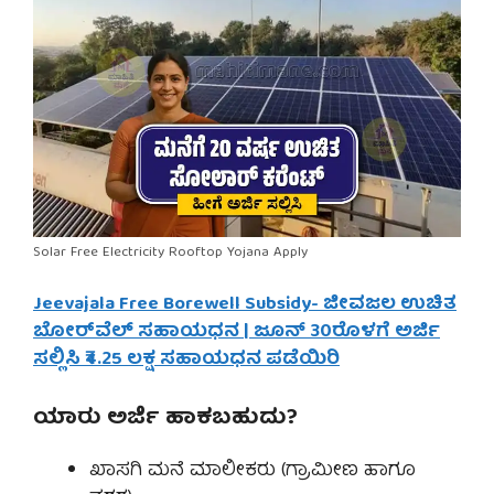
Solar Free Electricity Rooftop Yojana Apply
Jeevajala Free Borewell Subsidy- ಜೀವಜಲ ಉಚಿತ
ಬೋರ್‌ವೆಲ್ ಸಹಾಯಧನ | ಜೂನ್ 30ರೊಳಗೆ ಅರ್ಜಿ
ಸಲ್ಲಿಸಿ ₹4.25 ಲಕ್ಷ ಸಹಾಯಧನ ಪಡೆಯಿರಿ
ಯಾರು ಅರ್ಜಿ ಹಾಕಬಹುದು?
ಖಾಸಗಿ ಮನೆ ಮಾಲೀಕರು (ಗ್ರಾಮೀಣ ಹಾಗೂ