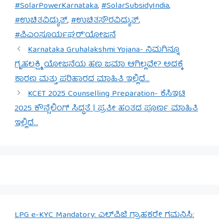
#SolarPowerKarnataka
,
#SolarSubsidyIndia
,
#ಉಚಿತವಿದ್ಯುತ್
,
#ಉಚಿತಸೌರವಿದ್ಯುತ್
,
#ಪಿಎಂಸೂರ್ಯಘರ್’ಯೋಜನೆ
Karnataka Gruhalakshmi Yojana- ನಿಮಗಿನ್ನೂ
ಗೃಹಲಕ್ಷ್ಮಿ ಯೋಜನೆಯ ಹಣ ಜಮಾ ಆಗಿಲ್ಲವೇ? ಅದಕ್ಕೆ
ಕಾರಣ ಮತ್ತು ಪರಿಹಾರದ ಮಾಹಿತಿ ಇಲ್ಲಿದೆ…
KCET 2025 Counselling Preparation- ಕೆಸಿಇಟಿ
2025 ಕೌನ್ಸೆಲಿಂಗ್ ಸಿದ್ಧತೆ | ಪ್ರತೀ ಹಂತದ ಪೂರ್ಣ ಮಾಹಿತಿ
ಇಲ್ಲಿದೆ…
LPG e-KYC Mandatory: ಎಲ್‌ಪಿಜಿ ಗ್ರಾಹಕರೇ ಗಮನಿಸಿ: