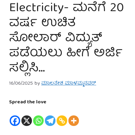
Electricity- ಮನೆಗೆ 20
ವರ್ಷ ಉಚಿತ
ಸೋಲಾರ್ ವಿದ್ಯುತ್
ಪಡೆಯಲು ಹೀಗೆ ಅರ್ಜಿ
ಸಲ್ಲಿಸಿ…
16/06/2025
by
ಮಾಲತೇಶ ಮಾಳಮ್ಮನವರ್
Spread the love