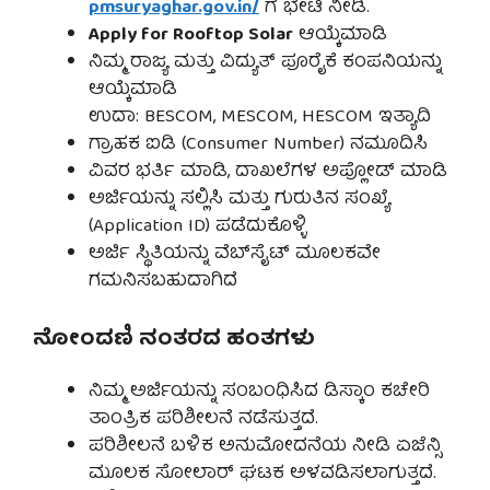
pmsuryaghar.gov.in/
ಗೆ ಭೇಟಿ ನೀಡಿ.
Apply for Rooftop Solar
ಆಯ್ಕೆಮಾಡಿ
ನಿಮ್ಮ ರಾಜ್ಯ ಮತ್ತು ವಿದ್ಯುತ್ ಪೂರೈಕೆ ಕಂಪನಿಯನ್ನು
ಆಯ್ಕೆಮಾಡಿ
ಉದಾ: BESCOM, MESCOM, HESCOM ಇತ್ಯಾದಿ
ಗ್ರಾಹಕ ಐಡಿ (Consumer Number) ನಮೂದಿಸಿ
ವಿವರ ಭರ್ತಿ ಮಾಡಿ, ದಾಖಲೆಗಳ ಅಪ್ಲೋಡ್ ಮಾಡಿ
ಅರ್ಜಿಯನ್ನು ಸಲ್ಲಿಸಿ ಮತ್ತು ಗುರುತಿನ ಸಂಖ್ಯೆ
(Application ID) ಪಡೆದುಕೊಳ್ಳಿ
ಅರ್ಜಿ ಸ್ಥಿತಿಯನ್ನು ವೆಬ್‌ಸೈಟ್ ಮೂಲಕವೇ
ಗಮನಿಸಬಹುದಾಗಿದೆ
ನೋಂದಣಿ ನಂತರದ ಹಂತಗಳು
ನಿಮ್ಮ ಅರ್ಜಿಯನ್ನು ಸಂಬಂಧಿಸಿದ ಡಿಸ್ಕಾಂ ಕಚೇರಿ
ತಾಂತ್ರಿಕ ಪರಿಶೀಲನೆ ನಡೆಸುತ್ತದೆ.
ಪರಿಶೀಲನೆ ಬಳಿಕ ಅನುಮೋದನೆಯ ನೀಡಿ ಏಜೆನ್ಸಿ
ಮೂಲಕ ಸೋಲಾರ್ ಘಟಕ ಅಳವಡಿಸಲಾಗುತ್ತದೆ.