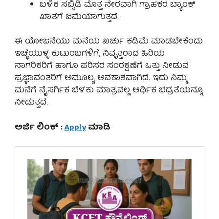
ಬಳಿಕ ಸಬ್ಸಿಡಿ ಮೊತ್ತ ನೇರವಾಗಿ ಗ್ರಾಹಕರ ಬ್ಯಾಂಕ್
ಖಾತೆಗೆ ಜಮೆಯಾಗುತ್ತದೆ.
ಈ ಯೋಜನೆಯು ಮನೆಯ ಖರ್ಚು ಕಡಿಮೆ ಮಾಡಬೇಕೆಂದು
ಇಚ್ಛೆಯುಳ್ಳ ಕುಟುಂಬಗಳಿಗೆ, ನಿವೃತ್ತರಾದ ಹಿರಿಯ
ನಾಗರಿಕರಿಗೆ ಹಾಗೂ ಪರಿಸರ ಸಂರಕ್ಷಣೆಗೆ ಒತ್ತು ನೀಡುವ
ಪ್ರಜ್ಞಾವಂತರಿಗೆ ಅಮೂಲ್ಯ ಅವಕಾಶವಾಗಿದೆ. ಇದು ನಿಮ್ಮ
ಮನೆಗೆ ನೈಸರ್ಗಿಕ ಬೆಳಕು ಮಾತ್ರವಲ್ಲ ಆರ್ಥಿಕ ಭದ್ರತೆಯನ್ನೂ
ನೀಡುತ್ತದೆ.
ಅರ್ಜಿ ಲಿಂಕ್ :
Apply
ಮಾಡಿ