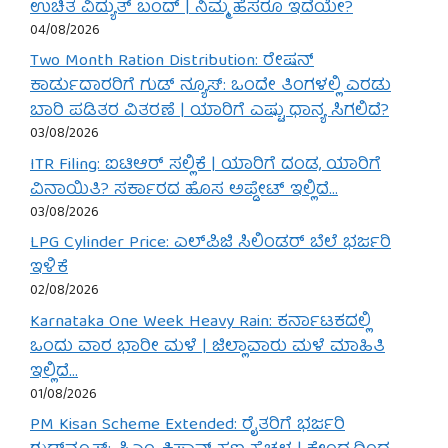
ಉಚಿತ ವಿದ್ಯುತ್ ಬಂದ್ | ನಿಮ್ಮ ಹೆಸರೂ ಇದೆಯೇ?
04/08/2026
Two Month Ration Distribution: ರೇಷನ್
ಕಾರ್ಡುದಾರರಿಗೆ ಗುಡ್ ನ್ಯೂಸ್: ಒಂದೇ ತಿಂಗಳಲ್ಲಿ ಎರಡು
ಬಾರಿ ಪಡಿತರ ವಿತರಣೆ | ಯಾರಿಗೆ ಎಷ್ಟು ಧಾನ್ಯ ಸಿಗಲಿದೆ?
03/08/2026
ITR Filing: ಐಟಿಆರ್ ಸಲ್ಲಿಕೆ | ಯಾರಿಗೆ ದಂಡ, ಯಾರಿಗೆ
ವಿನಾಯಿತಿ? ಸರ್ಕಾರದ ಹೊಸ ಅಪ್ಡೇಟ್ ಇಲ್ಲಿದೆ…
03/08/2026
LPG Cylinder Price: ಎಲ್‌ಪಿಜಿ ಸಿಲಿಂಡರ್ ಬೆಲೆ ಭರ್ಜರಿ
ಇಳಿಕೆ
02/08/2026
Karnataka One Week Heavy Rain: ಕರ್ನಾಟಕದಲ್ಲಿ
ಒಂದು ವಾರ ಭಾರೀ ಮಳೆ | ಜಿಲ್ಲಾವಾರು ಮಳೆ ಮಾಹಿತಿ
ಇಲ್ಲಿದೆ…
01/08/2026
PM Kisan Scheme Extended: ರೈತರಿಗೆ ಭರ್ಜರಿ