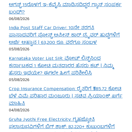
ಆಗಸ್ಟ್ 15ರೊಳಗೆ ಇ-ಕೆವೈಸಿ ಮಾಡಿಸದಿದ್ದರೆ ಗ್ಯಾಸ್ ಸಂಪರ್ಕ
ಬಂದ್!?
06/08/2026
India Post Staff Car Driver: 10ನೇ ತರಗತಿ
ಪಾಸಾದವರಿಗೆ ಪೋಸ್ಟ್ ಆಫೀಸ್ ಕಾರ್ ಡ್ರೈವರ್ ಹುದ್ದೆಗಳಿಗೆ
ಅರ್ಜಿ ಆಹ್ವಾನ | 63,200 ರೂ. ವರೆಗೂ ಸಂಬಳ
05/08/2026
Karnataka Voter List SIR: ವೋಟ್ ಲಿಸ್ಟ್‌ನಿಂದ
ಕರ್ನಾಟಕದ 1 ಕೋಟಿ ಮತದಾರರ ಹೆಸರು ಕಟ್ | ನಿಮ್ಮ
ಹೆಸರು ಇದೆಯೇ? ಈಗಲೇ ಹೀಗೆ ಪರಿಶೀಲಿಸಿ
05/08/2026
Crop Insurance Compensation: ರೈತರಿಗೆ ₹585.72 ಕೋಟಿ
ಬೆಳೆ ವಿಮೆ ಪರಿಹಾರ ಮಂಜೂರು | ಸಚಿವ ಪ್ರಿಯಾಂಕ್ ಖರ್ಗೆ
ಮಾಹಿತಿ
04/08/2026
Gruha Jyothi Free Electricity: ಗೃಹಜ್ಯೋತಿ
ಫಲಾನುಭವಿಗಳಿಗೆ ಬಿಗ್ ಶಾಕ್: 82,220+ ಕುಟುಂಬಗಳಿಗೆ