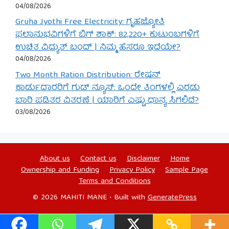
04/08/2026
Gruha Jyothi Free Electricity: ಗೃಹಜ್ಯೋತಿ
ಫಲಾನುಭವಿಗಳಿಗೆ ಬಿಗ್ ಶಾಕ್: 82,220+ ಕುಟುಂಬಗಳಿಗೆ
ಉಚಿತ ವಿದ್ಯುತ್ ಬಂದ್ | ನಿಮ್ಮ ಹೆಸರೂ ಇದೆಯೇ?
04/08/2026
Two Month Ration Distribution: ರೇಷನ್
ಕಾರ್ಡುದಾರರಿಗೆ ಗುಡ್ ನ್ಯೂಸ್: ಒಂದೇ ತಿಂಗಳಲ್ಲಿ ಎರಡು
ಬಾರಿ ಪಡಿತರ ವಿತರಣೆ | ಯಾರಿಗೆ ಎಷ್ಟು ಧಾನ್ಯ ಸಿಗಲಿದೆ?
03/08/2026
About us
Contact us
Disclaimer
Home
Ownership and Funding
Privacy Policy
Sample Page
Terms and Conditions
© 2026 MAHITI MANE
• Built with
GeneratePress