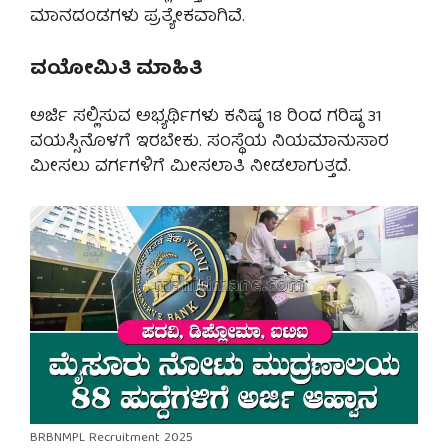
ಮಾನದಂಡಗಳು ಪ್ರತ್ಯೇಕವಾಗಿವೆ.
ವಯೋಮಿತಿ ಮಾಹಿತಿ
ಅರ್ಜಿ ಸಲ್ಲಿಸುವ ಅಭ್ಯರ್ಥಿಗಳು ಕನಿಷ್ಠ 18 ರಿಂದ ಗರಿಷ್ಠ 31
ವಯಸ್ಸಿನೊಳಗೆ ಇರಬೇಕು. ಸಂಸ್ಥೆಯ ನಿಯಮಾನುಸಾರ
ಮೀಸಲು ವರ್ಗಗಳಿಗೆ ಮೀಸಲಾತಿ ನೀಡಲಾಗುತ್ತದೆ.
BRBNMPL Recruitment 2025