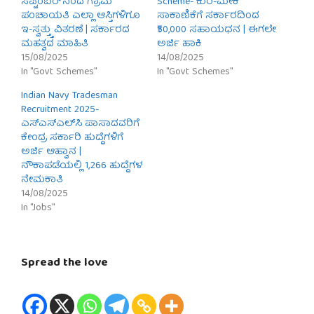
ಸೆಪ್ಟೆಂಬರ್’ನಿಂದ ಗ್ರಾಮ
Scheme- ಕುರಿ-ಮೇಕೆ
ಪಂಚಾಯತಿ ಎಲ್ಲಾ ಆಸ್ತಿಗಳಿಗೂ
ಸಾಕಾಣಿಕೆಗೆ ಸರ್ಕಾರದಿಂದ
ಇ-ಸ್ವತ್ತ್ತು ವಿತರಣೆ | ಸರ್ಕಾರದ
₹50,000 ಸಹಾಯಧನ | ಈಗಲೇ
ಮಹತ್ವದ ಮಾಹಿತಿ
ಅರ್ಜಿ ಹಾಕಿ
15/08/2025
14/08/2025
In "Govt Schemes"
In "Govt Schemes"
Indian Navy Tradesman
Recruitment 2025-
ಎಸ್‌ಎಸ್‌ಎಲ್‌ಸಿ ಪಾಸಾದವರಿಗೆ
ಕೇಂದ್ರ ಸರ್ಕಾರಿ ಹುದ್ದೆಗಳಿಗೆ
ಅರ್ಜಿ ಆಹ್ವಾನ |
ನೌಕಾಪಡೆಯಲ್ಲಿ 1,266 ಹುದ್ದೆಗಳ
ನೇಮಕಾತಿ
14/08/2025
In "Jobs"
Spread the love