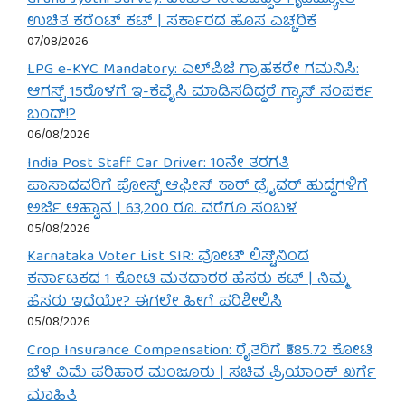
ಉಚಿತ ಕರೆಂಟ್ ಕಟ್ | ಸರ್ಕಾರದ ಹೊಸ ಎಚ್ಚರಿಕೆ
07/08/2026
LPG e-KYC Mandatory: ಎಲ್‌ಪಿಜಿ ಗ್ರಾಹಕರೇ ಗಮನಿಸಿ:
ಆಗಸ್ಟ್ 15ರೊಳಗೆ ಇ-ಕೆವೈಸಿ ಮಾಡಿಸದಿದ್ದರೆ ಗ್ಯಾಸ್ ಸಂಪರ್ಕ
ಬಂದ್!?
06/08/2026
India Post Staff Car Driver: 10ನೇ ತರಗತಿ
ಪಾಸಾದವರಿಗೆ ಪೋಸ್ಟ್ ಆಫೀಸ್ ಕಾರ್ ಡ್ರೈವರ್ ಹುದ್ದೆಗಳಿಗೆ
ಅರ್ಜಿ ಆಹ್ವಾನ | 63,200 ರೂ. ವರೆಗೂ ಸಂಬಳ
05/08/2026
Karnataka Voter List SIR: ವೋಟ್ ಲಿಸ್ಟ್‌ನಿಂದ
ಕರ್ನಾಟಕದ 1 ಕೋಟಿ ಮತದಾರರ ಹೆಸರು ಕಟ್ | ನಿಮ್ಮ
ಹೆಸರು ಇದೆಯೇ? ಈಗಲೇ ಹೀಗೆ ಪರಿಶೀಲಿಸಿ
05/08/2026
Crop Insurance Compensation: ರೈತರಿಗೆ ₹585.72 ಕೋಟಿ
ಬೆಳೆ ವಿಮೆ ಪರಿಹಾರ ಮಂಜೂರು | ಸಚಿವ ಪ್ರಿಯಾಂಕ್ ಖರ್ಗೆ
ಮಾಹಿತಿ