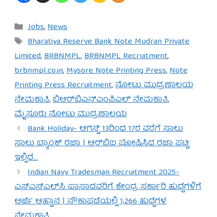
Categories
Jobs
,
News
Tags
Bharatiya Reserve Bank Note Mudran Private
Limited
,
BRBNMPL
,
BRBNMPL Recruitment
,
brbnmpl.co.in
,
Mysore Note Printing Press
,
Note
Printing Press Recruitment
,
ನೋಟು ಮುದ್ರಣಾಲಯ
ನೇಮಕಾತಿ
,
ಬಿಆರ್‌ಬಿಎನ್‌ಎಂಪಿಎಲ್ ನೇಮಕಾತಿ
,
ಮೈಸೂರು ನೋಟು ಮುದ್ರಣಾಲಯ
Bank Holiday- ಆಗಸ್ಟ್ 13ರಿಂದ 17ರ ವರೆಗೆ ಸಾಲು
ಸಾಲು ಬ್ಯಾಂಕ್ ರಜಾ | ಆರ್‌ಬಿಐ ಘೋಷಿಸಿದ ರಜಾ ಪಟ್ಟಿ
ಇಲ್ಲಿದೆ…
Indian Navy Tradesman Recruitment 2025-
ಎಸ್‌ಎಸ್‌ಎಲ್‌ಸಿ ಪಾಸಾದವರಿಗೆ ಕೇಂದ್ರ ಸರ್ಕಾರಿ ಹುದ್ದೆಗಳಿಗೆ
ಅರ್ಜಿ ಆಹ್ವಾನ | ನೌಕಾಪಡೆಯಲ್ಲಿ 1,266 ಹುದ್ದೆಗಳ
ನೇಮಕಾತಿ