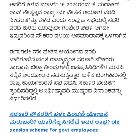
ಅವರಿಗೆ ಕಳೆದ ಮಾರ್ಚ್ 16, 2024ರಂದು ಕೆ. ಸುಧಾಕರ್
ರಾವ್ ನೇತೃತ್ವದ ರಾಜ್ಯ 7ನೇ ವೇತನ ಆಯೋಗ ವರದಿ
ನೀಡಲಾಗಿತ್ತು. ಕಳೆದ ಎರಡು ಸಂಪುಟ ಸಭೆಯಲ್ಲಿ ಸದರಿ
ವರದಿ ಕುರಿತು ಯಾವುದೇ ಗಂಭೀರ ಚರ್ಚೆ ಆಗದೇ
ಇದ್ದುದರಿಂದ ನೌಕರರ ವಲಯ ಅಸಮಾಧಾನಕ್ಕೆ ಒಳಗಾಗಿದೆ.
ಈಗಾಗಲೇ 7ನೇ ವೇತನ ಆಯೋಗದ ವರದಿ
ಜಾರಿಗೊಳಿಸುವಂತೆ ರಾಜ್ಯಾದ್ಯಂತ ಸರಕಾರಿ ನೌಕರರು
ತಾಲ್ಲೂಕು, ಜಿಲ್ಲಾ ಕೇಂದ್ರಗಳಲ್ಲಿ ಜನಪ್ರತಿನಿಧಿಗಳಿಗೆ ಮನವಿ
ಸಲ್ಲಿಕೆ ಆಂದೋಲನ ನಡೆಸುತ್ತಿದ್ದಾರೆ. ಬಳಿಕ ಬೆಂಗಳೂರಿನಲ್ಲಿ
ರಾಜ್ಯ ಕಾರ್ಯಕಾರಣಿ ಸಭೆ ನಡೆಸಿ, ಸರ್ಕಾರ ಬೇಡಿಕೆಗೆ
ಸ್ಪಂದಿಸದಿದ್ದಲ್ಲಿ ಅನಿರ್ಧಿಷ್ಟಾವಧಿ ಮುಷ್ಕರದ ದಿನಾಂಕವನ್ನು
ನಿರ್ಧರಿಸಲಿದೆ.
ಸರಕಾರಿ ನೌಕರರಿಗೆ ಹಳೇ ಪಿಂಚಣಿ ಯೋಜನೆ
ಮರುಜಾರಿ? ಯಾರಿಗೆಲ್ಲ ಸಿಗಲಿದೆ ಇದರ ಲಾಭ? Old
pension scheme for govt employees