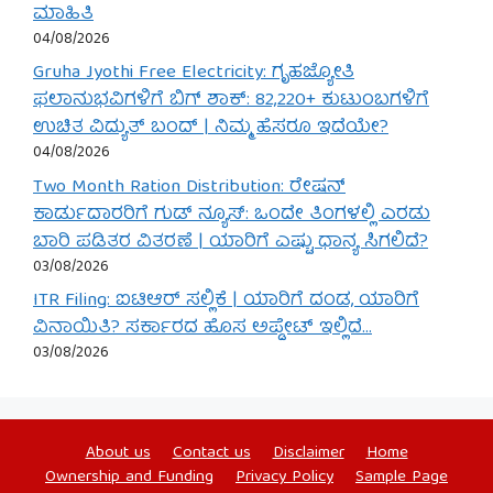
ಮಾಹಿತಿ
04/08/2026
Gruha Jyothi Free Electricity: ಗೃಹಜ್ಯೋತಿ
ಫಲಾನುಭವಿಗಳಿಗೆ ಬಿಗ್ ಶಾಕ್: 82,220+ ಕುಟುಂಬಗಳಿಗೆ
ಉಚಿತ ವಿದ್ಯುತ್ ಬಂದ್ | ನಿಮ್ಮ ಹೆಸರೂ ಇದೆಯೇ?
04/08/2026
Two Month Ration Distribution: ರೇಷನ್
ಕಾರ್ಡುದಾರರಿಗೆ ಗುಡ್ ನ್ಯೂಸ್: ಒಂದೇ ತಿಂಗಳಲ್ಲಿ ಎರಡು
ಬಾರಿ ಪಡಿತರ ವಿತರಣೆ | ಯಾರಿಗೆ ಎಷ್ಟು ಧಾನ್ಯ ಸಿಗಲಿದೆ?
03/08/2026
ITR Filing: ಐಟಿಆರ್ ಸಲ್ಲಿಕೆ | ಯಾರಿಗೆ ದಂಡ, ಯಾರಿಗೆ
ವಿನಾಯಿತಿ? ಸರ್ಕಾರದ ಹೊಸ ಅಪ್ಡೇಟ್ ಇಲ್ಲಿದೆ…
03/08/2026
About us
Contact us
Disclaimer
Home
Ownership and Funding
Privacy Policy
Sample Page