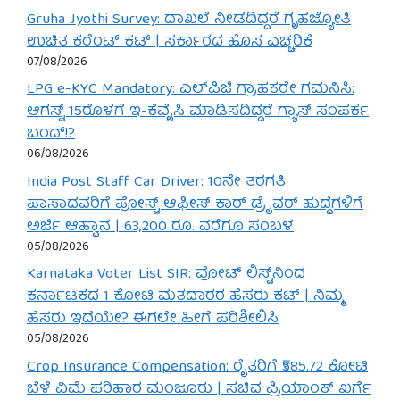
Gruha Jyothi Survey: ದಾಖಲೆ ನೀಡದಿದ್ದರೆ ಗೃಹಜ್ಯೋತಿ
ಉಚಿತ ಕರೆಂಟ್ ಕಟ್ | ಸರ್ಕಾರದ ಹೊಸ ಎಚ್ಚರಿಕೆ
07/08/2026
LPG e-KYC Mandatory: ಎಲ್‌ಪಿಜಿ ಗ್ರಾಹಕರೇ ಗಮನಿಸಿ:
ಆಗಸ್ಟ್ 15ರೊಳಗೆ ಇ-ಕೆವೈಸಿ ಮಾಡಿಸದಿದ್ದರೆ ಗ್ಯಾಸ್ ಸಂಪರ್ಕ
ಬಂದ್!?
06/08/2026
India Post Staff Car Driver: 10ನೇ ತರಗತಿ
ಪಾಸಾದವರಿಗೆ ಪೋಸ್ಟ್ ಆಫೀಸ್ ಕಾರ್ ಡ್ರೈವರ್ ಹುದ್ದೆಗಳಿಗೆ
ಅರ್ಜಿ ಆಹ್ವಾನ | 63,200 ರೂ. ವರೆಗೂ ಸಂಬಳ
05/08/2026
Karnataka Voter List SIR: ವೋಟ್ ಲಿಸ್ಟ್‌ನಿಂದ
ಕರ್ನಾಟಕದ 1 ಕೋಟಿ ಮತದಾರರ ಹೆಸರು ಕಟ್ | ನಿಮ್ಮ
ಹೆಸರು ಇದೆಯೇ? ಈಗಲೇ ಹೀಗೆ ಪರಿಶೀಲಿಸಿ
05/08/2026
Crop Insurance Compensation: ರೈತರಿಗೆ ₹585.72 ಕೋಟಿ
ಬೆಳೆ ವಿಮೆ ಪರಿಹಾರ ಮಂಜೂರು | ಸಚಿವ ಪ್ರಿಯಾಂಕ್ ಖರ್ಗೆ