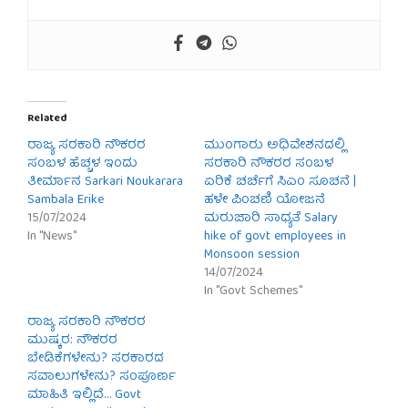
Related
ರಾಜ್ಯ ಸರಕಾರಿ ನೌಕರರ
ಮುಂಗಾರು ಅಧಿವೇಶನದಲ್ಲಿ
ಸಂಬಳ ಹೆಚ್ಚಳ ಇಂದು
ಸರಕಾರಿ ನೌಕರರ ಸಂಬಳ
ತೀರ್ಮಾನ Sarkari Noukarara
ಏರಿಕೆ ಚರ್ಚೆಗೆ ಸಿಎಂ ಸೂಚನೆ |
Sambala Erike
ಹಳೇ ಪಿಂಚಣಿ ಯೋಜನೆ
15/07/2024
ಮರುಜಾರಿ ಸಾಧ್ಯತೆ Salary
In "News"
hike of govt employees in
Monsoon session
14/07/2024
In "Govt Schemes"
ರಾಜ್ಯ ಸರಕಾರಿ ನೌಕರರ
ಮುಷ್ಕರ: ನೌಕರರ
ಬೇಡಿಕೆಗಳೇನು? ಸರಕಾರದ
ಸವಾಲುಗಳೇನು? ಸಂಪೂರ್ಣ
ಮಾಹಿತಿ ಇಲ್ಲಿದೆ… Govt