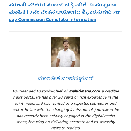
ಸರಕಾರಿ ನೌಕರರ ಸಂಬಳ, ಭತ್ಯೆ ಏರಿಕೆಯ ಸಂಪೂರ್ಣ
ಮಾಹಿತಿ | 7ನೇ ವೇತನ ಆಯೋಗದ ಶಿಫಾರಸುಗಳು 7th
pay Commission Complete Information
ಮಾಲತೇಶ ಮಾಳಮ್ಮನವರ್
Founder and Editor-in-Chief of
mahitimane.com
, a credible
news portal. He has over 20 years of rich experience in the
print media and has worked as a reporter, sub-editor, and
editor. In line with the changing landscape of journalism, he
has recently been actively engaged in the digital media
space, focusing on delivering accurate and trustworthy
news to readers.