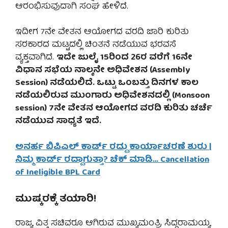
ಆರಂಭಿಸುವುದಾಗಿ ಸಂಘ ಹೇಳಿದೆ.
ಇದೀಗ 7ನೇ ವೇತನ ಆಯೋಗದ ವರದಿ ಜಾರಿ ಕುರಿತು
ಸರಕಾರದ ಮಟ್ಟದಲ್ಲಿ ಚಿಂತನೆ ನಡೆಯುವ ಭರವಸೆ
ವ್ಯಕ್ತವಾಗಿದೆ.
ಇದೇ ಜುಲೈ 15ರಿಂದ 26ರ ವರೆಗೆ 16ನೇ
ವಿಧಾನ ಸಭೆಯ ನಾಲ್ಕನೇ ಅಧಿವೇಶನ (Assembly
Session) ನಡೆಯಲಿದೆ. ಒಟ್ಟು ಒಂಬತ್ತು ದಿನಗಳ ಕಾಲ
ನಡೆಯಲಿರುವ ಮುಂಗಾರು ಅಧಿವೇಶನದಲ್ಲಿ (Monsoon
session) 7ನೇ ವೇತನ ಆಯೋಗದ ವರದಿ ಕುರಿತು ಚರ್ಚೆ
ನಡೆಯುವ ಸಾಧ್ಯತೆ ಇದೆ.
ಅನರ್ಹ ಬಿಪಿಎಲ್ ಕಾರ್ಡ್ ರದ್ದು ಕಾರ್ಯಾಚರಣೆ ಶುರು |
ನಿಮ್ಮ ಕಾರ್ಡ್ ರದ್ದಾಗುತ್ತಾ? ಚೆಕ್ ಮಾಡಿ… Cancellation
of Ineligible BPL Card
ಮುಷ್ಕರಕ್ಕೆ ತಯಾರಿ!
ರಾಜ್ಯ ವಿತ್ತ ಸಚಿವರೂ ಆಗಿರುವ ಮುಖ್ಯಮಂತ್ರಿ ಸಿದ್ದರಾಮಯ್ಯ