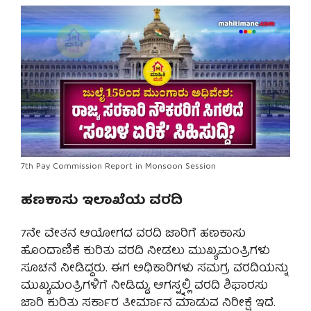
7th Pay Commission Report in Monsoon Session
ಹಣಕಾಸು ಇಲಾಖೆಯ ವರದಿ
7ನೇ ವೇತನ ಆಯೋಗದ ವರದಿ ಜಾರಿಗೆ ಹಣಕಾಸು
ಹೊಂದಾಣಿಕೆ ಕುರಿತು ವರದಿ ನೀಡಲು ಮುಖ್ಯಮಂತ್ರಿಗಳು
ಸೂಚನೆ ನೀಡಿದ್ದರು. ಈಗ ಅಧಿಕಾರಿಗಳು ಸಮಗ್ರ ವರದಿಯನ್ನು
ಮುಖ್ಯಮಂತ್ರಿಗಳಿಗೆ ನೀಡಿದ್ದು, ಆಗಸ್ಟ್ನಲ್ಲಿ ವರದಿ ಶಿಫಾರಸು
ಜಾರಿ ಕುರಿತು ಸರ್ಕಾರ ತೀರ್ಮಾನ ಮಾಡುವ ನಿರೀಕ್ಷೆ ಇದೆ.