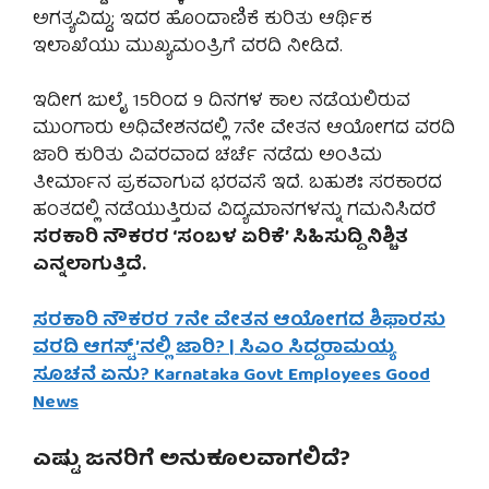
ಅಗತ್ಯವಿದ್ದು; ಇದರ ಹೊಂದಾಣಿಕೆ ಕುರಿತು ಆರ್ಥಿಕ
ಇಲಾಖೆಯು ಮುಖ್ಯಮಂತ್ರಿಗೆ ವರದಿ ನೀಡಿದೆ.
ಇದೀಗ ಜುಲೈ 15ರಿಂದ 9 ದಿನಗಳ ಕಾಲ ನಡೆಯಲಿರುವ
ಮುಂಗಾರು ಅಧಿವೇಶನದಲ್ಲಿ 7ನೇ ವೇತನ ಆಯೋಗದ ವರದಿ
ಜಾರಿ ಕುರಿತು ವಿವರವಾದ ಚರ್ಚೆ ನಡೆದು ಅಂತಿಮ
ತೀರ್ಮಾನ ಪ್ರಕವಾಗುವ ಭರವಸೆ ಇದೆ. ಬಹುಶಃ ಸರಕಾರದ
ಹಂತದಲ್ಲಿ ನಡೆಯುತ್ತಿರುವ ವಿದ್ಯಮಾನಗಳನ್ನು ಗಮನಿಸಿದರೆ
ಸರಕಾರಿ ನೌಕರರ ‘ಸಂಬಳ ಏರಿಕೆ’ ಸಿಹಿಸುದ್ದಿ ನಿಶ್ಚಿತ
ಎನ್ನಲಾಗುತ್ತಿದೆ.
ಸರಕಾರಿ ನೌಕರರ 7ನೇ ವೇತನ ಆಯೋಗದ ಶಿಫಾರಸು
ವರದಿ ಆಗಸ್ಟ್’ನಲ್ಲಿ ಜಾರಿ? | ಸಿಎಂ ಸಿದ್ದರಾಮಯ್ಯ
ಸೂಚನೆ ಏನು? Karnataka Govt Employees Good
News
ಎಷ್ಟು ಜನರಿಗೆ ಅನುಕೂಲವಾಗಲಿದೆ?