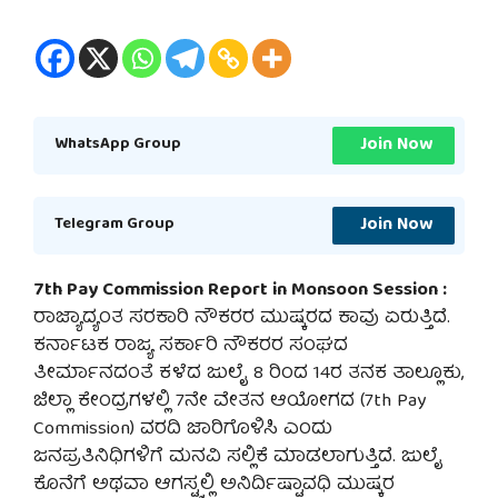
Join Now
WhatsApp Group
Join Now
Telegram Group
7th Pay Commission Report in Monsoon Session :
ರಾಜ್ಯಾದ್ಯಂತ ಸರಕಾರಿ ನೌಕರರ ಮುಷ್ಕರದ ಕಾವು ಏರುತ್ತಿದೆ.
ಕರ್ನಾಟಕ ರಾಜ್ಯ ಸರ್ಕಾರಿ ನೌಕರರ ಸಂಘದ
ತೀರ್ಮಾನದಂತೆ ಕಳೆದ ಜುಲೈ 8 ರಿಂದ 14ರ ತನಕ ತಾಲ್ಲೂಕು,
ಜಿಲ್ಲಾ ಕೇಂದ್ರಗಳಲ್ಲಿ 7ನೇ ವೇತನ ಆಯೋಗದ (7th Pay
Commission) ವರದಿ ಜಾರಿಗೊಳಿಸಿ ಎಂದು
ಜನಪ್ರತಿನಿಧಿಗಳಿಗೆ ಮನವಿ ಸಲ್ಲಿಕೆ ಮಾಡಲಾಗುತ್ತಿದೆ. ಜುಲೈ
ಕೊನೆಗೆ ಅಥವಾ ಆಗಸ್ಟ್ನಲ್ಲಿ ಅನಿರ್ದಿಷ್ಟಾವಧಿ ಮುಷ್ಕರ