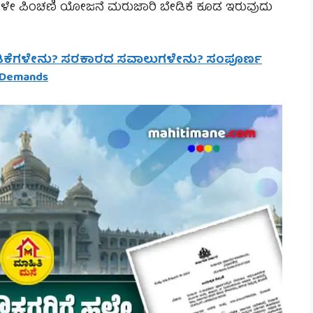
 ಹಳೇ ಪಿಂಚಣಿ ಯೋಜನೆ ಮರುಜಾರಿ ಬೇಡಿಕೆ ಕೂಡ ಇರುವುದು
ೇಡಿಕೆಗಳೇನು? ಸರಕಾರದ ಸವಾಲುಗಳೇನು? ಸಂಪೂರ್ಣ
d Demands