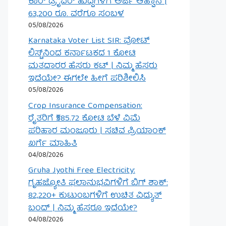
ಕಾರ್ ಡ್ರೈವರ್ ಹುದ್ದೆಗಳಿಗೆ ಅರ್ಜಿ ಆಹ್ವಾನ |
63,200 ರೂ. ವರೆಗೂ ಸಂಬಳ
05/08/2026
Karnataka Voter List SIR: ವೋಟ್
ಲಿಸ್ಟ್‌ನಿಂದ ಕರ್ನಾಟಕದ 1 ಕೋಟಿ
ಮತದಾರರ ಹೆಸರು ಕಟ್ | ನಿಮ್ಮ ಹೆಸರು
ಇದೆಯೇ? ಈಗಲೇ ಹೀಗೆ ಪರಿಶೀಲಿಸಿ
05/08/2026
Crop Insurance Compensation:
ರೈತರಿಗೆ ₹585.72 ಕೋಟಿ ಬೆಳೆ ವಿಮೆ
ಪರಿಹಾರ ಮಂಜೂರು | ಸಚಿವ ಪ್ರಿಯಾಂಕ್
ಖರ್ಗೆ ಮಾಹಿತಿ
04/08/2026
Gruha Jyothi Free Electricity:
ಗೃಹಜ್ಯೋತಿ ಫಲಾನುಭವಿಗಳಿಗೆ ಬಿಗ್ ಶಾಕ್:
82,220+ ಕುಟುಂಬಗಳಿಗೆ ಉಚಿತ ವಿದ್ಯುತ್
ಬಂದ್ | ನಿಮ್ಮ ಹೆಸರೂ ಇದೆಯೇ?
04/08/2026