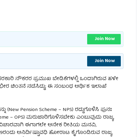
Join Now
Join Now
ರಕಾರಿ ನೌಕರರ ಪ್ರಮುಖ ಬೇಡಿಕೆಗಳಲ್ಲಿ ಒಂದಾಗಿರುವ ಹಳೇ
ರ ಚಿಂತನೆ ನಡೆಸಿದ್ದು; ಈ ಸಂಬ೦ಧ ಆರ್ಥಿಕ ಇಲಾಖೆ
ು (New Pension Scheme – NPS) ರದ್ದುಗೊಳಿಸಿ ಪುನಃ
heme – OPS) ಮರುಜಾರಿಗೊಳಿಸಬೇಕು ಎಂಬುವುದು ರಾಜ್ಯ
 ಈ ವಿಚಾರವಾಗಿ ಈಗಾಗಲೇ ಅನೇಕ ರೀತಿಯ ಮನವಿ,
ೈ 29ರಂದು ಅನಿರ್ದಿಷ್ಟಾವಧಿ ಹೋರಾಟ ಕೈಗೊಂಡಿರುವ ರಾಜ್ಯ