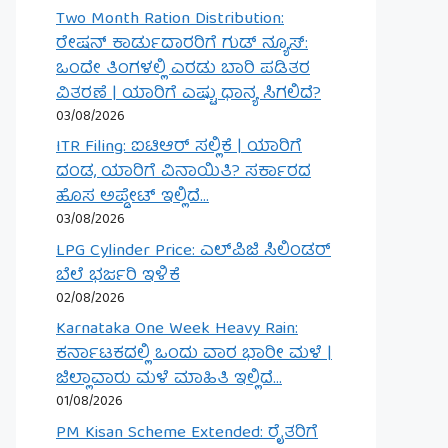
Two Month Ration Distribution:
ರೇಷನ್ ಕಾರ್ಡುದಾರರಿಗೆ ಗುಡ್ ನ್ಯೂಸ್:
ಒಂದೇ ತಿಂಗಳಲ್ಲಿ ಎರಡು ಬಾರಿ ಪಡಿತರ
ವಿತರಣೆ | ಯಾರಿಗೆ ಎಷ್ಟು ಧಾನ್ಯ ಸಿಗಲಿದೆ?
03/08/2026
ITR Filing: ಐಟಿಆರ್ ಸಲ್ಲಿಕೆ | ಯಾರಿಗೆ
ದಂಡ, ಯಾರಿಗೆ ವಿನಾಯಿತಿ? ಸರ್ಕಾರದ
ಹೊಸ ಅಪ್ಡೇಟ್ ಇಲ್ಲಿದೆ…
03/08/2026
LPG Cylinder Price: ಎಲ್‌ಪಿಜಿ ಸಿಲಿಂಡರ್
ಬೆಲೆ ಭರ್ಜರಿ ಇಳಿಕೆ
02/08/2026
Karnataka One Week Heavy Rain:
ಕರ್ನಾಟಕದಲ್ಲಿ ಒಂದು ವಾರ ಭಾರೀ ಮಳೆ |
ಜಿಲ್ಲಾವಾರು ಮಳೆ ಮಾಹಿತಿ ಇಲ್ಲಿದೆ…
01/08/2026
PM Kisan Scheme Extended: ರೈತರಿಗೆ