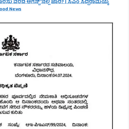
ವರದಿ ಆಗಸ್ಟ್’ನಲ್ಲಿ ಜಾರಿ? | ಸಿಎಂ ಸಿದ್ದರಾಮಯ್ಯ
Good News