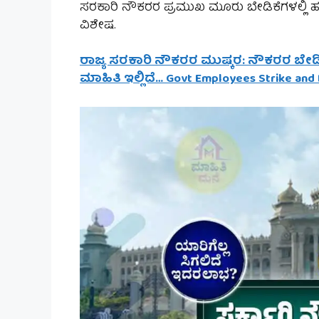
ಸರಕಾರಿ ನೌಕರರ ಪ್ರಮುಖ ಮೂರು ಬೇಡಿಕೆಗಳಲ್ಲಿ
ವಿಶೇಷ.
ರಾಜ್ಯ ಸರಕಾರಿ ನೌಕರರ ಮುಷ್ಕರ: ನೌಕರರ ಬ
ಮಾಹಿತಿ ಇಲ್ಲಿದೆ… Govt Employees Strike an