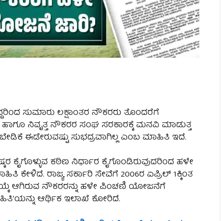
ದ್ದರಿಂದ ಸುಮಾರು ಲಕ್ಷಾಂತರ ನೌಕರರು ತೊಂದರೆಗೆ
 ಹಾಗೂ ನಿವೃತ್ತ ನೌಕರರ ಸಂಘ ಸರಕಾರಕ್ಕೆ ಮನವಿ ಮಾಡುತ್ತ
 ಈ ಬೇಡಿಕೆ ಈಡೇರುವಷ್ಟು ಸುಭದ್ರವಾಗಿಲ್ಲ ಎಂಬ ಮಾಹಿತಿ ಇದೆ.
ಷ್ಕರ ಕೈಗೊಳ್ಳುವ ಕಠಿಣ ನಿರ್ಧಾರ ಕೈಗೊಂಡಿರುವುದರಿ೦ದ ಹಳೇ
 ಕೇಳಿದೆ. ರಾಜ್ಯ ಸರ್ಕಾರಿ ಸೇವೆಗೆ 2006ರ ಏಪ್ರಿಲ್ 1ಕ್ಕಿಂತ
 ಆಗಿರುವ ನೌಕರರನ್ನು ಹಳೇ ಪಿಂಚಣಿ ಯೋಜನೆಗೆ
ಿತಿ’ಯನ್ನು ಆರ್ಥಿಕ ಇಲಾಖೆ ಕೋರಿದೆ.