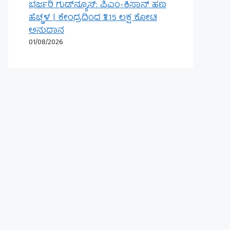
ಭರ್ಜರಿ ಗುಡ್‌ನ್ಯೂಸ್: ಪಿಎಂ-ಕಿಸಾನ್ ಹಣ
ಹೆಚ್ಚಳ | ಕೇಂದ್ರದಿಂದ ₹3.15 ಲಕ್ಷ ಕೋಟಿ
ಅನುದಾನ
01/08/2026