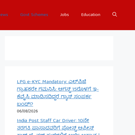
ews
Govt Schemes
Jobs
Education
LPG e-KYC Mandatory: ಎಲ್‌ಪಿಜಿ
ಗ್ರಾಹಕರೇ ಗಮನಿಸಿ: ಆಗಸ್ಟ್ 15ರೊಳಗೆ ಇ-
ಕೆವೈಸಿ ಮಾಡಿಸದಿದ್ದರೆ ಗ್ಯಾಸ್ ಸಂಪರ್ಕ
ಬಂದ್!?
06/08/2026
India Post Staff Car Driver: 10ನೇ
ತರಗತಿ ಪಾಸಾದವರಿಗೆ ಪೋಸ್ಟ್ ಆಫೀಸ್