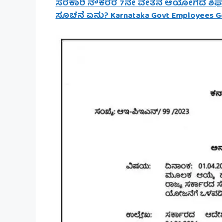
ಸರಕಾರಿ ನೌಕರರ 7ನೇ ವೇತನ ಆಯೋಗದ ಶಿಫಾರಸು 
ಸೂಚನೆ ಏನು? Karnataka Govt Employees 