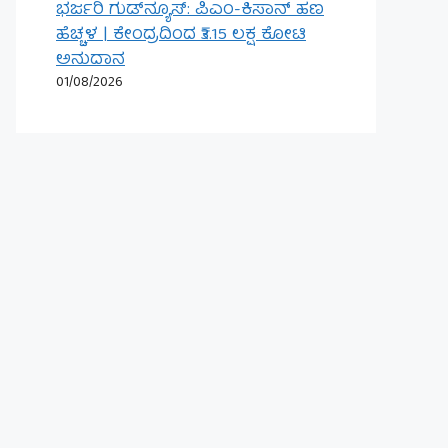
ಭರ್ಜರಿ ಗುಡ್‌ನ್ಯೂಸ್: ಪಿಎಂ-ಕಿಸಾನ್ ಹಣ
ಹೆಚ್ಚಳ | ಕೇಂದ್ರದಿಂದ ₹3.15 ಲಕ್ಷ ಕೋಟಿ
ಅನುದಾನ
01/08/2026