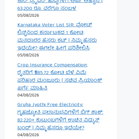
ಕಾರ್ ಡ್ರೈವರ್ ಹುದ್ದೆಗಳಿಗೆ ಅರ್ಜಿ ಆಹ್ವಾನ |
63,200 ರೂ. ವರೆಗೂ ಸಂಬಳ
05/08/2026
Karnataka Voter List SIR: ವೋಟ್
ಲಿಸ್ಟ್‌ನಿಂದ ಕರ್ನಾಟಕದ 1 ಕೋಟಿ
ಮತದಾರರ ಹೆಸರು ಕಟ್ | ನಿಮ್ಮ ಹೆಸರು
ಇದೆಯೇ? ಈಗಲೇ ಹೀಗೆ ಪರಿಶೀಲಿಸಿ
05/08/2026
Crop Insurance Compensation:
ರೈತರಿಗೆ ₹585.72 ಕೋಟಿ ಬೆಳೆ ವಿಮೆ
ಪರಿಹಾರ ಮಂಜೂರು | ಸಚಿವ ಪ್ರಿಯಾಂಕ್
ಖರ್ಗೆ ಮಾಹಿತಿ
04/08/2026
Gruha Jyothi Free Electricity:
ಗೃಹಜ್ಯೋತಿ ಫಲಾನುಭವಿಗಳಿಗೆ ಬಿಗ್ ಶಾಕ್:
82,220+ ಕುಟುಂಬಗಳಿಗೆ ಉಚಿತ ವಿದ್ಯುತ್
ಬಂದ್ | ನಿಮ್ಮ ಹೆಸರೂ ಇದೆಯೇ?
04/08/2026