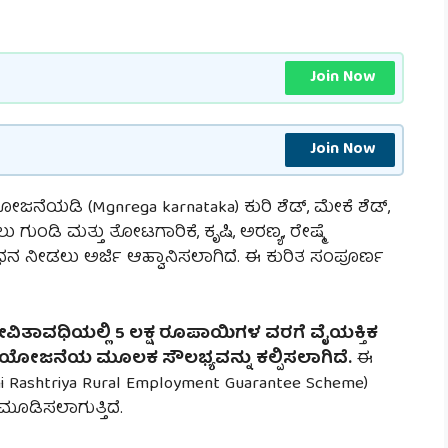
Join Now
Join Now
ನೆಯಡಿ (Mgnrega karnataka) ಕುರಿ ಶೆಡ್, ಮೇಕೆ ಶೆಡ್,
 ಗುಂಡಿ ಮತ್ತು ತೋಟಗಾರಿಕೆ, ಕೃಷಿ, ಅರಣ್ಯ, ರೇಷ್ಮೆ
 ನೀಡಲು ಅರ್ಜಿ ಆಹ್ವಾನಿಸಲಾಗಿದೆ. ಈ ಕುರಿತ ಸಂಪೂರ್ಣ
ಿತಾವಧಿಯಲ್ಲಿ 5 ಲಕ್ಷ ರೂಪಾಯಿಗಳ ವರಗೆ ವೈಯಕ್ತಿಕ
ಯೋಜನೆಯ ಮೂಲಕ ಸೌಲಭ್ಯವನ್ನು ಕಲ್ಪಿಸಲಾಗಿದೆ.
ಈ
Rashtriya Rural Employment Guarantee Scheme)
 ಮೂಡಿಸಲಾಗುತ್ತಿದೆ.