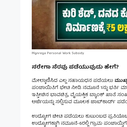
Mgnrega Personal Work Subsidy
ನರೇಗಾ ನೆರವು ಪಡೆಯುವುದು ಹೇಗೆ?
ಮೇಲ್ಕಾಣಿಸಿದ ಎಲ್ಲ ಸಹಾಯಧನ ಪಡೆಯಲು
ಮುಖ್
ಪಂಚಾಯಿತಿಗೆ ಭೇಟಿ ನೀಡಿ ನಮೂನೆ 1ನ್ನು ಭರ್ತಿ ಮಾ
ಇತ್ತೀಚಿನ ಭಾವಚಿತ್ರ, ವೈಯಕ್ತಿಕ ಬ್ಯಾಂಕ್ ಖಾತೆ ಸಂಖ
ಅರ್ಜಿಯನ್ನು ಸಲ್ಲಿಸುವ ಮೂಲಕ ಜಾಬ್‌ಕಾರ್ಡ್ ಪ
ಉದ್ಯೋಗ ಚೀಟಿ ಪಡೆಯಲು ಕುಟುಂಬದ ಪ್ರತಿಯೊಬ್ಬ ವ
ಉದ್ಯೋಗಕ್ಕಾಗಿ ನಮೂನೆ-6ರಲ್ಲಿ ಗ್ರಾಮ ಪಂಚಾಯ್ತಿಗೆ