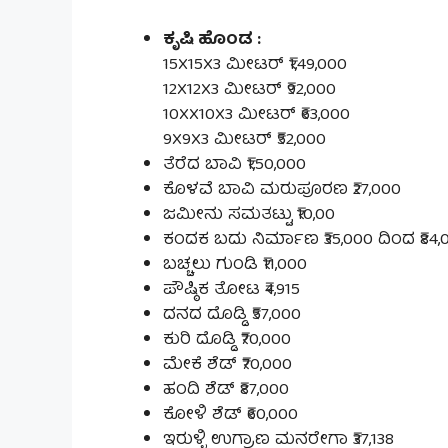
ಕೃಷಿ ಹೊಂಡ :
15X15X3 ಮೀಟರ್ ₹1,49,000
12X12X3 ಮೀಟರ್ ₹92,000
10XX10X3 ಮೀಟರ್ ₹63,000
9X9X3 ಮೀಟರ್ ₹52,000
ತೆರೆದ ಬಾವಿ ₹1,50,000
ಕೊಳವೆ ಬಾವಿ ಮರುಪೂರಣ ₹27,000
ಜಮೀನು ಸಮತಟ್ಟು ₹10,00
ಕಂದಕ ಬದು ನಿರ್ಮಾಣ ₹35,000 ದಿಂದ ₹84,
ಬಚ್ಚಲು ಗುಂಡಿ ₹11,000
ಪೌಷ್ಠಿಕ ತೋಟ ₹4,915
ದನದ ದೊಡ್ಡಿ ₹57,000
ಕುರಿ ದೊಡ್ಡಿ ₹70,000
ಮೇಕೆ ಶೆಡ್ ₹70,000
ಹಂದಿ ಶೆಡ್ ₹87,000
ಕೋಳಿ ಶೆಡ್ ₹60,000
ಇರುಳ್ಳಿ ಉಗ್ರಾಣ ಮನರೇಗಾ ₹37,138