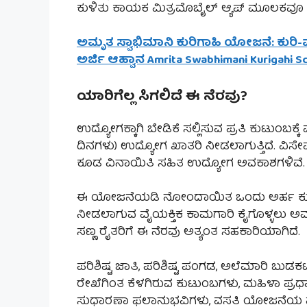
ಕುಳಿತು ಕಾಯಕ ಮಿತ್ರಮೊಬೈಲ್ ಆ್ಯಪ್ ಮೂಲಕವೂ ಅರ
ಅಮೃತ ಸ್ವಾಭಿಮಾನಿ ಕುರಿಗಾಹಿ ಯೋಜನೆ: ಕುರಿ-ಮೇ
ಅರ್ಜಿ ಆಹ್ವಾನ Amrita Swabhimani Kurigahi 
ಯಾರಿಗೆಲ್ಲ ಸಿಗಲಿದೆ ಈ ನೆರವು?
ಉದ್ಯೋಗಕ್ಕಾಗಿ ಬೇಡಿಕೆ ಸಲ್ಲಿಸುವ ಪ್ರತಿ ಕುಟುಂಬಕ್ಕೆ
ದಿನಗಳು) ಉದ್ಯೋಗ ಖಾತರಿ ನೀಡಲಾಗುತ್ತಿದೆ. ವಿಸ
ಕೂಡ ವಿನಾಯಿತಿ ಸಹಿತ ಉದ್ಯೋಗ ಅವಕಾಶಗಳಿವೆ.
ಈ ಯೋಜನೆಯಡಿ ನೋಂದಾಯಿತ ಒಂದು ಅರ್ಹ ಕುಟುಂಬ 
ನೀಡಲಾಗುವ ವೈಯಕ್ತಿಕ ಕಾಮಗಾರಿ ಕೈಗೊಳ್ಳಲು ಅವ
ಸಣ್ಣ ರೈತರಿಗೆ ಈ ನೆರವು ಅತ್ಯಂತ ಸಹಕಾರಿಯಾಗಿದೆ.
ಪರಿಶಿಷ್ಟ ಜಾತಿ, ಪರಿಶಿಷ್ಟ ಪಂಗಡ, ಅಲೆಮಾರಿ ಬುಡ
ರೇಖೆಗಿಂತ ಕೆಳಗಿರುವ ಕುಟುಂಬಗಳು, ಮಹಿಳಾ ಪ್
ಸುಧಾರಣಾ ಫಲಾನುಭವಿಗಳು, ವಸತಿ ಯೋಜನೆಯ ಫಲಾನ