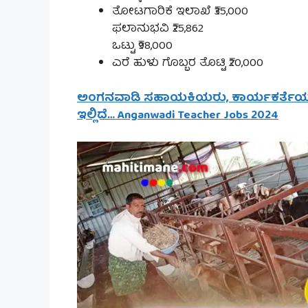
ತೋಟಗಾರಿಕೆ ಇಲಾಖೆ ₹35,000
ಫಲಾನುಭವಿ ₹25,862
ಒಟ್ಟು ₹98,000
ಎರೆ ಹುಳು ಗೊಬ್ಬರ ತೊಟ್ಟಿ ₹20,000
ಅಂಗನವಾಡಿ ಸಹಾಯಕಿಯರು, ಕಾರ್ಯಕರ್ತೆಯರು ಹುದ್
ಇಲ್ಲಿದೆ… Anganwadi Teacher Jobs 2024