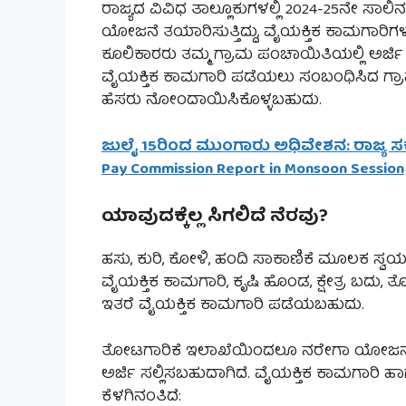
ರಾಜ್ಯದ ವಿವಿಧ ತಾಲ್ಲೂಕುಗಳಲ್ಲಿ 2024-25ನೇ ಸ
ಯೋಜನೆ ತಯಾರಿಸುತ್ತಿದ್ದು, ವೈಯಕ್ತಿಕ ಕಾಮಗಾರಿಗ
ಕೂಲಿಕಾರರು ತಮ್ಮ ಗ್ರಾಮ ಪಂಚಾಯಿತಿಯಲ್ಲಿ ಅರ್ಜ
ವೈಯಕ್ತಿಕ ಕಾಮಗಾರಿ ಪಡೆಯಲು ಸಂಬ೦ಧಿಸಿದ ಗ್ರ
ಹೆಸರು ನೋಂದಾಯಿಸಿಕೊಳ್ಳಬಹುದು.
ಜುಲೈ 15ರಿಂದ ಮುಂಗಾರು ಅಧಿವೇಶನ: ರಾಜ್ಯ ಸರ್ಕಾ
Pay Commission Report in Monsoon Session
ಯಾವುದಕ್ಕೆಲ್ಲ ಸಿಗಲಿದೆ ನೆರವು?
ಹಸು, ಕುರಿ, ಕೋಳಿ, ಹಂದಿ ಸಾಕಾಣಿಕೆ ಮೂಲಕ ಸ್
ವೈಯಕ್ತಿಕ ಕಾಮಗಾರಿ, ಕೃಷಿ ಹೊಂಡ, ಕ್ಷೇತ್ರ ಬದು, ತ
ಇತರೆ ವೈಯಕ್ತಿಕ ಕಾಮಗಾರಿ ಪಡೆಯಬಹುದು.
ತೋಟಗಾರಿಕೆ ಇಲಾಖೆಯಿಂದಲೂ ನರೇಗಾ ಯೋಜನೆಯಡಿ
ಅರ್ಜಿ ಸಲ್ಲಿಸಬಹುದಾಗಿದೆ. ವೈಯಕ್ತಿಕ ಕಾಮಗಾರಿ
ಕೆಳಗಿನಂತಿದೆ: