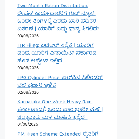
Two Month Ration Distribution:
ರೇಷನ್ ಕಾರ್ಡುದಾರರಿಗೆ ಗುಡ್ ನ್ಯೂಸ್:
ಒಂದೇ ತಿಂಗಳಲ್ಲಿ ಎರಡು ಬಾರಿ ಪಡಿತರ
ವಿತರಣೆ | ಯಾರಿಗೆ ಎಷ್ಟು ಧಾನ್ಯ ಸಿಗಲಿದೆ?
03/08/2026
ITR Filing: ಐಟಿಆರ್ ಸಲ್ಲಿಕೆ | ಯಾರಿಗೆ
ದಂಡ, ಯಾರಿಗೆ ವಿನಾಯಿತಿ? ಸರ್ಕಾರದ
ಹೊಸ ಅಪ್ಡೇಟ್ ಇಲ್ಲಿದೆ…
03/08/2026
LPG Cylinder Price: ಎಲ್‌ಪಿಜಿ ಸಿಲಿಂಡರ್
ಬೆಲೆ ಭರ್ಜರಿ ಇಳಿಕೆ
02/08/2026
Karnataka One Week Heavy Rain:
ಕರ್ನಾಟಕದಲ್ಲಿ ಒಂದು ವಾರ ಭಾರೀ ಮಳೆ |
ಜಿಲ್ಲಾವಾರು ಮಳೆ ಮಾಹಿತಿ ಇಲ್ಲಿದೆ…
01/08/2026
PM Kisan Scheme Extended: ರೈತರಿಗೆ