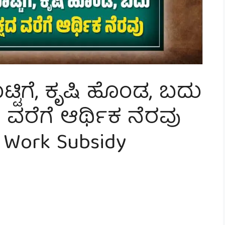
ಟ್ಟಿಗೆ, ಕೃಷಿ ಹೊಂಡ, ಬದು
ಷದ ವರೆಗೆ ಆರ್ಥಿಕ ನೆರವು
 Work Subsidy