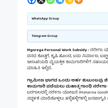
WhatsApp Group
Telegram Group
Mgnrega Personal Work Subsidy :
ನರೇಗಾ ಯೋಜ
ದನದ ಕೊಟ್ಟಿಗೆ, ಕೃಷಿ ಹೊಂಡ, ಬದು ನಿರ್ಮಾಣ, ಬಚ್ಚಲು
ಇಲಾಖೆಯಡಿ ವೈಯಕ್ತಿಕ ಕಾಮಗಾರಿಗಳಿಗೆ ಸಹಾಯಧನ
ಮಾಹಿತಿ ಇಲ್ಲಿದೆ…
ಗ್ರಾಮೀಣ ಭಾಗದ ಒಂದು ಅರ್ಹ ಕುಟುಂಬವು ಜೀವ
ಕಾಮಗಾರಿ ಪಡೆಯಲು ಮಹಾತ್ಮ ಗಾಂಧಿ ನರೇಗಾ 
ಬರಗಾಲದಲ್ಲಿ ನರೇಗಾ ಯೋಜನೆ (Mahatma Gandhi 
ಸದ್ಭಳಕೆ ಮಾಡಿಕೊಳ್ಳಲು ಹಳ್ಳಿಹಳ್ಳಿಗಳಲ್ಲಿ ಜನಜಾಗೃತಿ