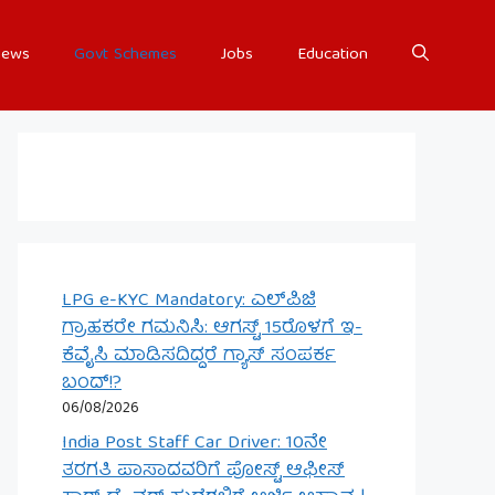
ews
Govt Schemes
Jobs
Education
LPG e-KYC Mandatory: ಎಲ್‌ಪಿಜಿ
ಗ್ರಾಹಕರೇ ಗಮನಿಸಿ: ಆಗಸ್ಟ್ 15ರೊಳಗೆ ಇ-
ಕೆವೈಸಿ ಮಾಡಿಸದಿದ್ದರೆ ಗ್ಯಾಸ್ ಸಂಪರ್ಕ
ಬಂದ್!?
06/08/2026
India Post Staff Car Driver: 10ನೇ
ತರಗತಿ ಪಾಸಾದವರಿಗೆ ಪೋಸ್ಟ್ ಆಫೀಸ್