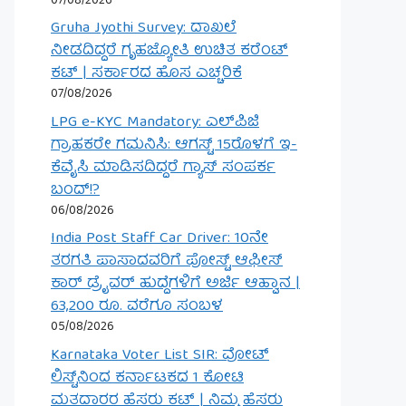
07/08/2026
Gruha Jyothi Survey: ದಾಖಲೆ
ನೀಡದಿದ್ದರೆ ಗೃಹಜ್ಯೋತಿ ಉಚಿತ ಕರೆಂಟ್
ಕಟ್ | ಸರ್ಕಾರದ ಹೊಸ ಎಚ್ಚರಿಕೆ
07/08/2026
LPG e-KYC Mandatory: ಎಲ್‌ಪಿಜಿ
ಗ್ರಾಹಕರೇ ಗಮನಿಸಿ: ಆಗಸ್ಟ್ 15ರೊಳಗೆ ಇ-
ಕೆವೈಸಿ ಮಾಡಿಸದಿದ್ದರೆ ಗ್ಯಾಸ್ ಸಂಪರ್ಕ
ಬಂದ್!?
06/08/2026
India Post Staff Car Driver: 10ನೇ
ತರಗತಿ ಪಾಸಾದವರಿಗೆ ಪೋಸ್ಟ್ ಆಫೀಸ್
ಕಾರ್ ಡ್ರೈವರ್ ಹುದ್ದೆಗಳಿಗೆ ಅರ್ಜಿ ಆಹ್ವಾನ |
63,200 ರೂ. ವರೆಗೂ ಸಂಬಳ
05/08/2026
Karnataka Voter List SIR: ವೋಟ್
ಲಿಸ್ಟ್‌ನಿಂದ ಕರ್ನಾಟಕದ 1 ಕೋಟಿ
ಮತದಾರರ ಹೆಸರು ಕಟ್ | ನಿಮ್ಮ ಹೆಸರು