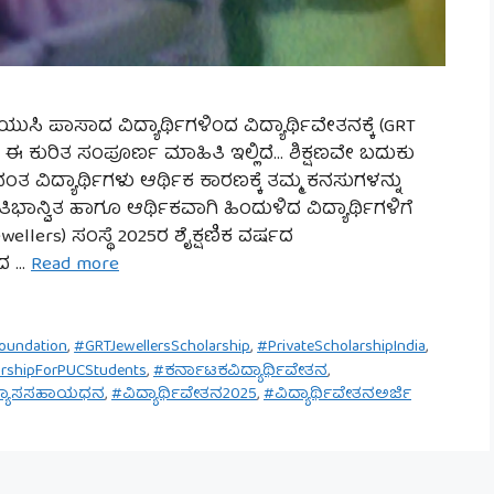
 ಪಿಯುಸಿ ಪಾಸಾದ ವಿದ್ಯಾರ್ಥಿಗಳಿಂದ ವಿದ್ಯಾರ್ಥಿವೇತನಕ್ಕೆ (GRT
ೆ. ಈ ಕುರಿತ ಸಂಪೂರ್ಣ ಮಾಹಿತಿ ಇಲ್ಲಿದೆ… ಶಿಕ್ಷಣವೇ ಬದುಕು
ತ ವಿದ್ಯಾರ್ಥಿಗಳು ಆರ್ಥಿಕ ಕಾರಣಕ್ಕೆ ತಮ್ಮ ಕನಸುಗಳನ್ನು
ರತಿಭಾನ್ವಿತ ಹಾಗೂ ಆರ್ಥಿಕವಾಗಿ ಹಿಂದುಳಿದ ವಿದ್ಯಾರ್ಥಿಗಳಿಗೆ
Jewellers) ಸಂಸ್ಥೆ 2025ರ ಶೈಕ್ಷಣಿಕ ವರ್ಷದ
ಾದ …
Read more
oundation
,
#GRTJewellersScholarship
,
#PrivateScholarshipIndia
,
rshipForPUCStudents
,
#ಕರ್ನಾಟಕವಿದ್ಯಾರ್ಥಿವೇತನ
,
ಾಭ್ಯಾಸಸಹಾಯಧನ
,
#ವಿದ್ಯಾರ್ಥಿವೇತನ2025
,
#ವಿದ್ಯಾರ್ಥಿವೇತನಅರ್ಜಿ