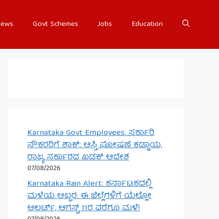
ews
Govt Schemes
Jobs
Education
Karnataka Govt Employees: ಸರ್ಕಾರಿ
ನೌಕರರಿಗೆ ಶಾಕ್: ಆಸ್ತಿ ಘೋಷಣೆ ಕಡ್ಡಾಯ,
ರಾಜ್ಯ ಸರ್ಕಾರದ ಖಡಕ್ ಆದೇಶ
07/08/2026
Karnataka Rain Alert: ಕರ್ನಾಟಕದಲ್ಲಿ
ಮಳೆಯ ಅಬ್ಬರ: ಈ ಜಿಲ್ಲೆಗಳಿಗೆ ಯೆಲ್ಲೋ
ಅಲರ್ಟ್, ಆಗಸ್ಟ್ 11ರ ವರೆಗೂ ಮಳೆ!