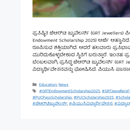
ಪ್ರತಿಷ್ಠಿತ ಜಿಆರ್‌ಟಿ ಜ್ಯುವೆಲರ್ಸ್ (GRT Jewellers)
Endowment Scholarship 2025) ಅರ್ಜಿ ಆಹ್ವಾನಿದ
ರೂಪಿಸುವ ಶಕ್ತಿಯಾಗಿದೆ. ಆದರೆ ಹಲವಾರು ಪ್ರತಿಭಾವಂ
ಮುರಿದುಕೊಳ್ಳಬೇಕಾದ ಸ್ಥಿತಿಗೆ ಬರುತ್ತಾರೆ. ಇಂತಹ ಪ್
ಬೆಂಬಲವಾಗಿ, ಪ್ರಸಿದ್ಧ ಜಿಆರ್‌ಟಿ ಜ್ಯುವೆಲರ್ಸ್ (GRT 
ವಿದ್ಯಾರ್ಥಿವೇತನವನ್ನು ಘೋಷಿಸಿದೆ. ಪಿಯುಸಿ ಪಾಸ
Categories
Education
,
News
Tags
#GRTEndowmentScholarship2025
,
#GRTJewellersF
#PUCPassScholarship
,
#PUCScholarship2025
,
#Schola
#ಜೆಆರ್‌ಟಿಜ್ಯುವೆಲರ್ಸ್
,
#ಪಿಯುಸಿವಿದ್ಯಾರ್ಥಿವೇತನ
,
#ವಿದ್ಯ