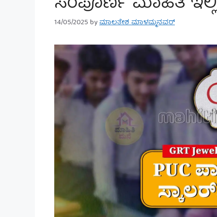
ಸಂಪೂರ್ಣ ಮಾಹಿತಿ ಇಲ್ಲಿ
14/05/2025
by
ಮಾಲತೇಶ ಮಾಳಮ್ಮನವರ್