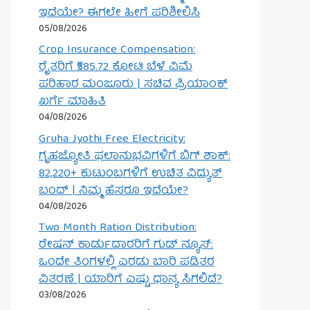
ಇದೆಯೇ? ಈಗಲೇ ಹೀಗೆ ಪರಿಶೀಲಿಸಿ
05/08/2026
Crop Insurance Compensation:
ರೈತರಿಗೆ ₹585.72 ಕೋಟಿ ಬೆಳೆ ವಿಮೆ
ಪರಿಹಾರ ಮಂಜೂರು | ಸಚಿವ ಪ್ರಿಯಾಂಕ್
ಖರ್ಗೆ ಮಾಹಿತಿ
04/08/2026
Gruha Jyothi Free Electricity:
ಗೃಹಜ್ಯೋತಿ ಫಲಾನುಭವಿಗಳಿಗೆ ಬಿಗ್ ಶಾಕ್:
82,220+ ಕುಟುಂಬಗಳಿಗೆ ಉಚಿತ ವಿದ್ಯುತ್
ಬಂದ್ | ನಿಮ್ಮ ಹೆಸರೂ ಇದೆಯೇ?
04/08/2026
Two Month Ration Distribution:
ರೇಷನ್ ಕಾರ್ಡುದಾರರಿಗೆ ಗುಡ್ ನ್ಯೂಸ್:
ಒಂದೇ ತಿಂಗಳಲ್ಲಿ ಎರಡು ಬಾರಿ ಪಡಿತರ
ವಿತರಣೆ | ಯಾರಿಗೆ ಎಷ್ಟು ಧಾನ್ಯ ಸಿಗಲಿದೆ?
03/08/2026