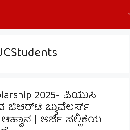
N
UCStudents
arship 2025- ಪಿಯುಸಿ
 ಜಿಆರ್‌ಟಿ ಜ್ಯುವೆಲರ್ಸ್
ಿ ಆಹ್ವಾನ | ಅರ್ಜಿ ಸಲ್ಲಿಕೆಯ