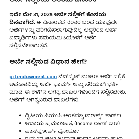
ಅರ್ಜಿ ಸಲ್ಲಿಕೆಯ ಅಂತಿಮ ದಿನಾಂಕ
ಇದೇ ಮೇ 31, 2025 ಅರ್ಜಿ ಸಲ್ಲಿಕೆಗೆ ಕೊನೆಯ
ದಿನವಾಗಿದೆ.
ಈ ದಿನಾಂಕದ ನಂತರ ಬಂದ ಯಾವುದೇ
ಅರ್ಜಿಗಳನ್ನು ಪರಿಗಣಿಸಲಾಗುವುದಿಲ್ಲ. ಆದ್ದರಿಂದ ಅರ್ಹ
ವಿದ್ಯಾರ್ಥಿಗಳು ಸಮಯಮಿತಿಯೊಳಗೆ ಅರ್ಜಿ
ಸಲ್ಲಿಸಬೇಕಾಗುತ್ತದೆ.
ಅರ್ಜಿ ಸಲ್ಲಿಸುವ ವಿಧಾನ ಹೇಗೆ?
grtendowment.com
ವೆಬ್‌ಸೈಟ್ ಮೂಲಕ ಅರ್ಜಿ ಸಲ್ಲಿಕೆ
ಅವಕಾಶವಿದ್ದು; ಅರ್ಜಿ ಫಾರ್ಮ್ ಅನ್ನು ಸರಿಯಾಗಿ ಭರ್ತಿ
ಮಾಡಿ, ಈ ಕೆಳಗಿನ ಅಗತ್ಯ ದಾಖಲೆಗಳೊಂದಿಗೆ ಸಲ್ಲಿಸಬೇಕು.
ಅರ್ಜಿಗೆ ಅಗತ್ಯವಿರುವ ದಾಖಲೆಗಳು:
ದ್ವಿತೀಯ ಪಿಯುಸಿ ಅಂಕಪಟ್ಟಿ (ಮಾರ್ಕ್ಸ್ ಕಾರ್ಡ್)
ಆದಾಯ ಪ್ರಮಾಣಪತ್ರ (Income Certificate)
ಪಾಸ್‌ಪೋರ್ಟ್ ಫೋಟೋ