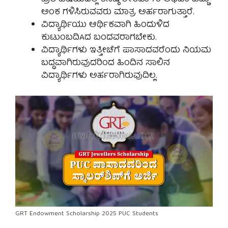
ಅಂಕ ಗಳಿಸಿರುವವರು ಮಾತ್ರ ಅರ್ಹರಾಗುತ್ತಾರೆ.
ವಿದ್ಯಾರ್ಥಿಯು ಆರ್ಥಿಕವಾಗಿ ಹಿಂದುಳಿದ
ಕುಟುಂಬದಿAದ ಬಂದವರಾಗಬೇಕು.
ವಿದ್ಯಾರ್ಥಿಗಳು ಇತ್ತೀಚೆಗೆ ಪಾಸಾದವರೆಂದು ನಿಯಮ
ಬದ್ಧವಾಗಿರುವುದರಿಂದ ಹಿಂದಿನ ಸಾಲಿನ
ವಿದ್ಯಾರ್ಥಿಗಳು ಅರ್ಹರಾಗಿರುವುದಿಲ್ಲ.
GRT Endowment Scholarship 2025 PUC Students