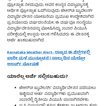
ಪ್ರೋತ್ಸಾಹ ನೀಡುವುದು, ಅವರ ಉನ್ನತ ವಿದ್ಯಾಭ್ಯಾಸಕ್ಕೆ
ಆರ್ಥಿಕ ಪ್ರೋತ್ಸಾಹ ಒದಗಿಸುವುದು ಜಿಆರ್‌ಟಿ ಜ್ಯುವೆಲರ್ಸ್
ವಿದ್ಯಾರ್ಥಿವೇತನ ಯೋಜನೆಯ ಪ್ರಮುಖ ಉದ್ದೇಶವಾಗಿದೆ.
ಪ್ರತಿಯೊಂದು ವರ್ಷದಂತೆಯೇ, ಈ ವರ್ಷವೂ ಸಂಸ್ಥೆಯು
ವಿದ್ಯಾರ್ಥಿವೇತನವನ್ನು ಘೋಷಿಸಿದ್ದು, 2025ರ ಪಿಯುಸಿ
ಪರೀಕ್ಷೆಯಲ್ಲಿ ಉತ್ತಮ ಅಂಕ ಗಳಿಸಿದವರು ಈ ವೇತನಕ್ಕೆ
ಅರ್ಜಿ ಹಾಕಬಹುದಾಗಿದೆ.
Karnataka Weather Alert- ರಾಜ್ಯದ ಈ ಜಿಲ್ಲೆಗಳಲ್ಲಿ
ಭಾರೀ ಮಳೆ ಮುನ್ಸೂಚನೆ | ನಾಲ್ಕು ದಿನ ಯೆಲ್ಲೋ
ಅಲರ್ಟ್ ಘೋಷಣೆ
ಯಾರೆಲ್ಲ ಅರ್ಜಿ ಸಲ್ಲಿಸಬಹುದು?
ಜಿಆರ್‌ಟಿ ಜ್ಯುವೆಲರ್ಸ್ ವಿದ್ಯಾರ್ಥಿವೇತನ ಪಡೆಯಲು
ಇಚ್ಛಿಸುವ ಅರ್ಹ ವಿದ್ಯಾರ್ಥಿಗಳು ಪ್ರಮುಖವಾಗಿ
2025ರಲ್ಲಿ ದ್ವಿತೀಯ ಪಿಯುಸಿ ಪಾಸಾಗಿರಬೇಕು.
ಪ್ರತಿ ವಿಷಯದಲ್ಲಿ ಕನಿಷ್ಠ ಶೇಕಡಾ 70 ಅಥವಾ ಹೆಚ್ಚು