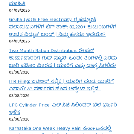
ಮಾಹಿತಿ
04/08/2026
Gruha Jyothi Free Electricity: ಗೃಹಜ್ಯೋತಿ
ಫಲಾನುಭವಿಗಳಿಗೆ ಬಿಗ್ ಶಾಕ್: 82,220+ ಕುಟುಂಬಗಳಿಗೆ
ಉಚಿತ ವಿದ್ಯುತ್ ಬಂದ್ | ನಿಮ್ಮ ಹೆಸರೂ ಇದೆಯೇ?
04/08/2026
Two Month Ration Distribution: ರೇಷನ್
ಕಾರ್ಡುದಾರರಿಗೆ ಗುಡ್ ನ್ಯೂಸ್: ಒಂದೇ ತಿಂಗಳಲ್ಲಿ ಎರಡು
ಬಾರಿ ಪಡಿತರ ವಿತರಣೆ | ಯಾರಿಗೆ ಎಷ್ಟು ಧಾನ್ಯ ಸಿಗಲಿದೆ?
03/08/2026
ITR Filing: ಐಟಿಆರ್ ಸಲ್ಲಿಕೆ | ಯಾರಿಗೆ ದಂಡ, ಯಾರಿಗೆ
ವಿನಾಯಿತಿ? ಸರ್ಕಾರದ ಹೊಸ ಅಪ್ಡೇಟ್ ಇಲ್ಲಿದೆ…
03/08/2026
LPG Cylinder Price: ಎಲ್‌ಪಿಜಿ ಸಿಲಿಂಡರ್ ಬೆಲೆ ಭರ್ಜರಿ
ಇಳಿಕೆ
02/08/2026
Karnataka One Week Heavy Rain: ಕರ್ನಾಟಕದಲ್ಲಿ