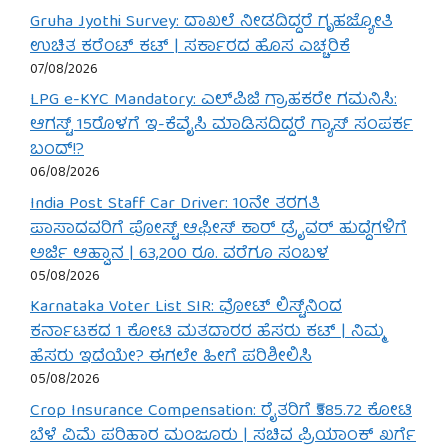
Gruha Jyothi Survey: ದಾಖಲೆ ನೀಡದಿದ್ದರೆ ಗೃಹಜ್ಯೋತಿ
ಉಚಿತ ಕರೆಂಟ್ ಕಟ್ | ಸರ್ಕಾರದ ಹೊಸ ಎಚ್ಚರಿಕೆ
07/08/2026
LPG e-KYC Mandatory: ಎಲ್‌ಪಿಜಿ ಗ್ರಾಹಕರೇ ಗಮನಿಸಿ:
ಆಗಸ್ಟ್ 15ರೊಳಗೆ ಇ-ಕೆವೈಸಿ ಮಾಡಿಸದಿದ್ದರೆ ಗ್ಯಾಸ್ ಸಂಪರ್ಕ
ಬಂದ್!?
06/08/2026
India Post Staff Car Driver: 10ನೇ ತರಗತಿ
ಪಾಸಾದವರಿಗೆ ಪೋಸ್ಟ್ ಆಫೀಸ್ ಕಾರ್ ಡ್ರೈವರ್ ಹುದ್ದೆಗಳಿಗೆ
ಅರ್ಜಿ ಆಹ್ವಾನ | 63,200 ರೂ. ವರೆಗೂ ಸಂಬಳ
05/08/2026
Karnataka Voter List SIR: ವೋಟ್ ಲಿಸ್ಟ್‌ನಿಂದ
ಕರ್ನಾಟಕದ 1 ಕೋಟಿ ಮತದಾರರ ಹೆಸರು ಕಟ್ | ನಿಮ್ಮ
ಹೆಸರು ಇದೆಯೇ? ಈಗಲೇ ಹೀಗೆ ಪರಿಶೀಲಿಸಿ
05/08/2026
Crop Insurance Compensation: ರೈತರಿಗೆ ₹585.72 ಕೋಟಿ
ಬೆಳೆ ವಿಮೆ ಪರಿಹಾರ ಮಂಜೂರು | ಸಚಿವ ಪ್ರಿಯಾಂಕ್ ಖರ್ಗೆ