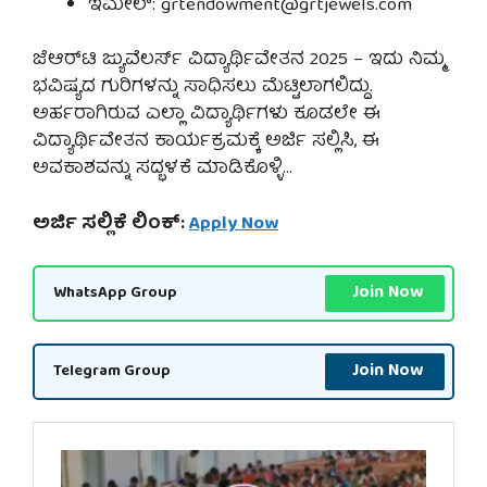
ಇಮೇಲ್: grtendowment@grtjewels.com
ಜೆಆರ್‌ಟಿ ಜ್ಯುವೆಲರ್ಸ್ ವಿದ್ಯಾರ್ಥಿವೇತನ 2025 – ಇದು ನಿಮ್ಮ
ಭವಿಷ್ಯದ ಗುರಿಗಳನ್ನು ಸಾಧಿಸಲು ಮೆಟ್ಟಿಲಾಗಲಿದ್ದು.
ಅರ್ಹರಾಗಿರುವ ಎಲ್ಲಾ ವಿದ್ಯಾರ್ಥಿಗಳು ಕೂಡಲೇ ಈ
ವಿದ್ಯಾರ್ಥಿವೇತನ ಕಾರ್ಯಕ್ರಮಕ್ಕೆ ಅರ್ಜಿ ಸಲ್ಲಿಸಿ, ಈ
ಅವಕಾಶವನ್ನು ಸದ್ಭಳಕೆ ಮಾಡಿಕೊಳ್ಳಿ…
ಅರ್ಜಿ ಸಲ್ಲಿಕೆ ಲಿಂಕ್:
Apply Now
Join Now
WhatsApp Group
Join Now
Telegram Group