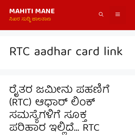
Skip
MAHITI MANE
to
Menu
content
ನಿಖರ ಸುದ್ದಿ ಜಾಲತಾಣ
RTC aadhar card link
ರೈತರ ಜಮೀನು ಪಹಣಿಗೆ
(RTC) ಆಧಾರ್ ಲಿಂಕ್
ಸಮಸ್ಯೆಗಳಿಗೆ ಸೂಕ್ತ
ಪರಿಹಾರ ಇಲ್ಲಿದೆ… RTC