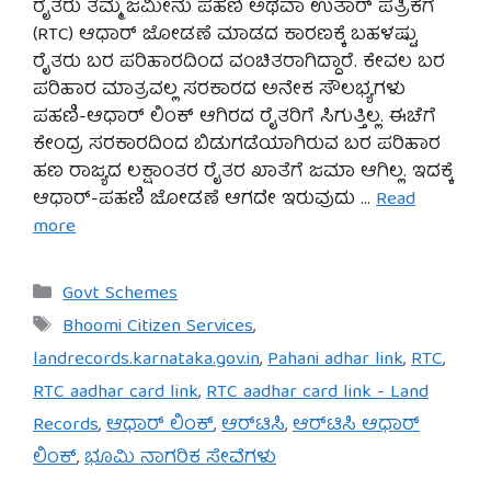
ರೈತರು ತಮ್ಮ ಜಮೀನು ಪಹಣಿ ಅಥವಾ ಉತಾರ್ ಪತ್ರಿಕೆಗೆ
(RTC) ಆಧಾರ್ ಜೋಡಣೆ ಮಾಡದ ಕಾರಣಕ್ಕೆ ಬಹಳಷ್ಟು
ರೈತರು ಬರ ಪರಿಹಾರದಿಂದ ವಂಚಿತರಾಗಿದ್ದಾರೆ. ಕೇವಲ ಬರ
ಪರಿಹಾರ ಮಾತ್ರವಲ್ಲ ಸರಕಾರದ ಅನೇಕ ಸೌಲಭ್ಯಗಳು
ಪಹಣಿ-ಆಧಾರ್ ಲಿಂಕ್ ಆಗಿರದ ರೈತರಿಗೆ ಸಿಗುತ್ತಿಲ್ಲ. ಈಚೆಗೆ
ಕೇಂದ್ರ ಸರಕಾರದಿಂದ ಬಿಡುಗಡೆಯಾಗಿರುವ ಬರ ಪರಿಹಾರ
ಹಣ ರಾಜ್ಯದ ಲಕ್ಷಾಂತರ ರೈತರ ಖಾತೆಗೆ ಜಮಾ ಆಗಿಲ್ಲ. ಇದಕ್ಕೆ
ಆಧಾರ್-ಪಹಣಿ ಜೋಡಣೆ ಆಗದೇ ಇರುವುದು …
Read
more
Categories
Govt Schemes
Tags
Bhoomi Citizen Services
,
landrecords.karnataka.gov.in
,
Pahani adhar link
,
RTC
,
RTC aadhar card link
,
RTC aadhar card link - Land
Records
,
ಆಧಾರ್ ಲಿಂಕ್
,
ಆರ್‌ಟಿಸಿ
,
ಆರ್‌ಟಿಸಿ ಆಧಾರ್
ಲಿಂಕ್
,
ಭೂಮಿ ನಾಗರಿಕ ಸೇವೆಗಳು