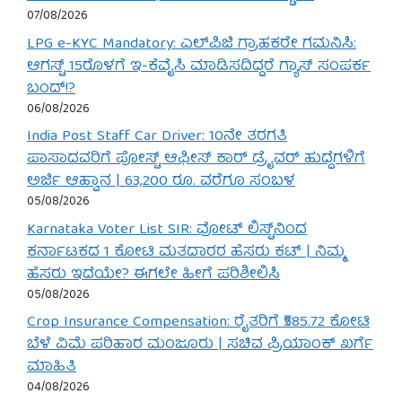
07/08/2026
LPG e-KYC Mandatory: ಎಲ್‌ಪಿಜಿ ಗ್ರಾಹಕರೇ ಗಮನಿಸಿ:
ಆಗಸ್ಟ್ 15ರೊಳಗೆ ಇ-ಕೆವೈಸಿ ಮಾಡಿಸದಿದ್ದರೆ ಗ್ಯಾಸ್ ಸಂಪರ್ಕ
ಬಂದ್!?
06/08/2026
India Post Staff Car Driver: 10ನೇ ತರಗತಿ
ಪಾಸಾದವರಿಗೆ ಪೋಸ್ಟ್ ಆಫೀಸ್ ಕಾರ್ ಡ್ರೈವರ್ ಹುದ್ದೆಗಳಿಗೆ
ಅರ್ಜಿ ಆಹ್ವಾನ | 63,200 ರೂ. ವರೆಗೂ ಸಂಬಳ
05/08/2026
Karnataka Voter List SIR: ವೋಟ್ ಲಿಸ್ಟ್‌ನಿಂದ
ಕರ್ನಾಟಕದ 1 ಕೋಟಿ ಮತದಾರರ ಹೆಸರು ಕಟ್ | ನಿಮ್ಮ
ಹೆಸರು ಇದೆಯೇ? ಈಗಲೇ ಹೀಗೆ ಪರಿಶೀಲಿಸಿ
05/08/2026
Crop Insurance Compensation: ರೈತರಿಗೆ ₹585.72 ಕೋಟಿ
ಬೆಳೆ ವಿಮೆ ಪರಿಹಾರ ಮಂಜೂರು | ಸಚಿವ ಪ್ರಿಯಾಂಕ್ ಖರ್ಗೆ
ಮಾಹಿತಿ
04/08/2026