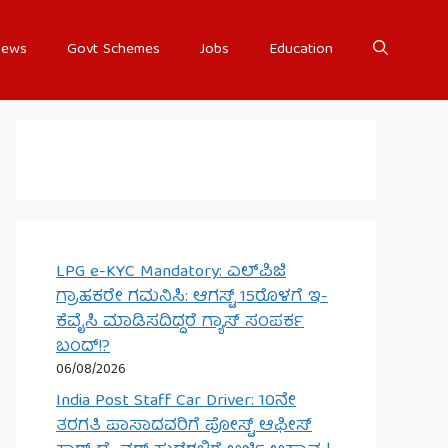
ews
Govt Schemes
Jobs
Education
LPG e-KYC Mandatory: ಎಲ್‌ಪಿಜಿ
ಗ್ರಾಹಕರೇ ಗಮನಿಸಿ: ಆಗಸ್ಟ್ 15ರೊಳಗೆ ಇ-
ಕೆವೈಸಿ ಮಾಡಿಸದಿದ್ದರೆ ಗ್ಯಾಸ್ ಸಂಪರ್ಕ
ಬಂದ್!?
06/08/2026
India Post Staff Car Driver: 10ನೇ
ತರಗತಿ ಪಾಸಾದವರಿಗೆ ಪೋಸ್ಟ್ ಆಫೀಸ್