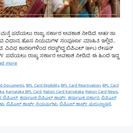
ಡ್ ಮತ್ತೆ ಪಡೆಯಲು ರಾಜ್ಯ ಸರ್ಕಾರ ಅವಕಾಶ ನೀಡಿದೆ. ಅರ್ಹತಾ
ಸುವ ವಿಧಾನ, ಹೊಸ ನಿಯಮಗಳ ಸಂಪೂರ್ಣ ಮಾಹಿತಿ ಇಲ್ಲಿದೆ…
ದೆ. ವಿವಿಧ ಕಾರಣಗಳಿಂದ ರದ್ದಾಗಿದ್ದ ಬಿಪಿಎಲ್ (BPL) ರೇಷನ್
ರ್ಡ್ ಪಡೆಯಲು ರಾಜ್ಯ ಸರ್ಕಾರ ಅವಕಾಶ ನೀಡಿದೆ. ಈ ಹಿಂದೆ ಇದ್ದ
ad more
rd Documents
,
BPL Card Eligibility
,
BPL Card Reactivation
,
BPL Card
aka
,
Karnataka BPL Card
,
Ration Card Karnataka
,
Ration Card News
,
 ಬಿಪಿಎಲ್
,
ಕರ್ನಾಟಕ ಬಿಪಿಎಲ್ ಕಾರ್ಡ್
,
ಕರ್ನಾಟಕ ಸರ್ಕಾರ
,
ಬಿಪಿಎಲ್
ಗಳು
,
ಬಿಪಿಎಲ್ ಕಾರ್ಡ್ ನಿಯಮಗಳು
,
ಬಿಪಿಎಲ್ ಕಾರ್ಡ್ ಮರುಸ್ಥಾಪನೆ
,