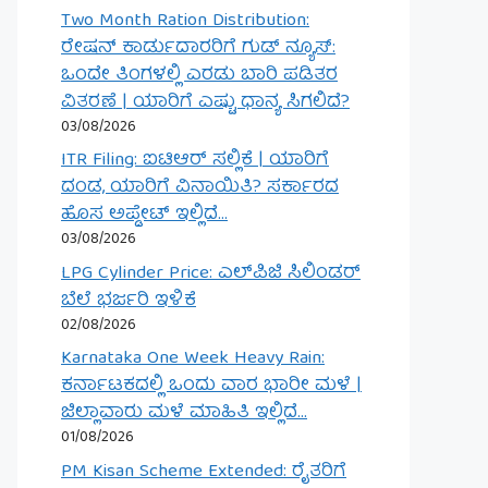
Two Month Ration Distribution:
ರೇಷನ್ ಕಾರ್ಡುದಾರರಿಗೆ ಗುಡ್ ನ್ಯೂಸ್:
ಒಂದೇ ತಿಂಗಳಲ್ಲಿ ಎರಡು ಬಾರಿ ಪಡಿತರ
ವಿತರಣೆ | ಯಾರಿಗೆ ಎಷ್ಟು ಧಾನ್ಯ ಸಿಗಲಿದೆ?
03/08/2026
ITR Filing: ಐಟಿಆರ್ ಸಲ್ಲಿಕೆ | ಯಾರಿಗೆ
ದಂಡ, ಯಾರಿಗೆ ವಿನಾಯಿತಿ? ಸರ್ಕಾರದ
ಹೊಸ ಅಪ್ಡೇಟ್ ಇಲ್ಲಿದೆ…
03/08/2026
LPG Cylinder Price: ಎಲ್‌ಪಿಜಿ ಸಿಲಿಂಡರ್
ಬೆಲೆ ಭರ್ಜರಿ ಇಳಿಕೆ
02/08/2026
Karnataka One Week Heavy Rain:
ಕರ್ನಾಟಕದಲ್ಲಿ ಒಂದು ವಾರ ಭಾರೀ ಮಳೆ |
ಜಿಲ್ಲಾವಾರು ಮಳೆ ಮಾಹಿತಿ ಇಲ್ಲಿದೆ…
01/08/2026
PM Kisan Scheme Extended: ರೈತರಿಗೆ