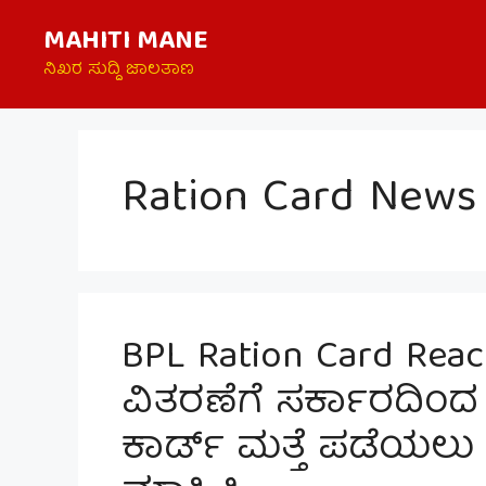
Skip
MAHITI MANE
to
content
ನಿಖರ ಸುದ್ದಿ ಜಾಲತಾಣ
Ration Card News
BPL Ration Card React
ವಿತರಣೆಗೆ ಸರ್ಕಾರದಿಂದ ಗ್
ಕಾರ್ಡ್ ಮತ್ತೆ ಪಡೆಯಲು