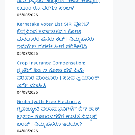
ಕಾರ್ ಡ್ರೈವರ್ ಹುದ್ದೆಗಳಿಗೆ ಅರ್ಜಿ ಆಹ್ವಾನ |
63,200 ರೂ. ವರೆಗೂ ಸಂಬಳ
05/08/2026
Karnataka Voter List SIR: ವೋಟ್
ಲಿಸ್ಟ್‌ನಿಂದ ಕರ್ನಾಟಕದ 1 ಕೋಟಿ
ಮತದಾರರ ಹೆಸರು ಕಟ್ | ನಿಮ್ಮ ಹೆಸರು
ಇದೆಯೇ? ಈಗಲೇ ಹೀಗೆ ಪರಿಶೀಲಿಸಿ
05/08/2026
Crop Insurance Compensation:
ರೈತರಿಗೆ ₹585.72 ಕೋಟಿ ಬೆಳೆ ವಿಮೆ
ಪರಿಹಾರ ಮಂಜೂರು | ಸಚಿವ ಪ್ರಿಯಾಂಕ್
ಖರ್ಗೆ ಮಾಹಿತಿ
04/08/2026
Gruha Jyothi Free Electricity:
ಗೃಹಜ್ಯೋತಿ ಫಲಾನುಭವಿಗಳಿಗೆ ಬಿಗ್ ಶಾಕ್:
82,220+ ಕುಟುಂಬಗಳಿಗೆ ಉಚಿತ ವಿದ್ಯುತ್
ಬಂದ್ | ನಿಮ್ಮ ಹೆಸರೂ ಇದೆಯೇ?
04/08/2026