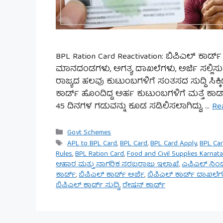
BPL Ration Card Reactivation: ಬಿಪಿಎಲ್ ಕಾರ್
ಮಾನದಂಡಗಳು, ಅಗತ್ಯ ದಾಖಲೆಗಳು, ಅರ್ಜಿ ಸಲ್ಲಿ
ರಾಜ್ಯದ ಹಲವು ಕುಟುಂಬಗಳಿಗೆ ಸಂತಸದ ಸುದ್ದಿ ಸಿಕ್ಕಿ
ಕಾರ್ಡ್ ಹೊಂದಿದ್ದ ಅರ್ಹ ಕುಟುಂಬಗಳಿಗೆ ಮತ್ತೆ ಕಾ
45 ದಿನಗಳ ಗಡುವನ್ನು ಕೂಡ ಸಡಿಲಿಸಲಾಗಿದ್ದು, …
Re
Categories
Govt Schemes
Tags
APL to BPL Card
,
BPL Card
,
BPL Card Apply
,
BPL Ca
Rules
,
BPL Ration Card
,
Food and Civil Supplies Karnat
ಆಹಾರ ಮತ್ತು ನಾಗರಿಕ ಸರಬರಾಜು ಇಲಾಖೆ
,
ಎಪಿಎಲ್ ನಿಂದ
ಕಾರ್ಡ್
,
ಬಿಪಿಎಲ್ ಕಾರ್ಡ್ ಅರ್ಜಿ
,
ಬಿಪಿಎಲ್ ಕಾರ್ಡ್ ದಾಖಲೆ
ಬಿಪಿಎಲ್ ಕಾರ್ಡ್ ಸುದ್ದಿ
,
ರೇಷನ್ ಕಾರ್ಡ್