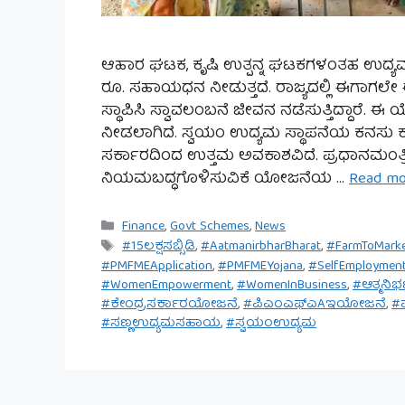
ಆಹಾರ ಘಟಕ, ಕೃಷಿ ಉತ್ಪನ್ನ ಘಟಕಗಳಂತಹ ಉದ್ಯಮ (S
ರೂ. ಸಹಾಯಧನ ನೀಡುತ್ತದೆ. ರಾಜ್ಯದಲ್ಲಿ ಈಗಾ
ಸ್ಥಾಪಿಸಿ ಸ್ವಾವಲಂಬನೆ ಜೀವನ ನಡೆಸುತ್ತಿದ್ದಾರೆ. ಈ 
ನೀಡಲಾಗಿದೆ. ಸ್ವಯಂ ಉದ್ಯಮ ಸ್ಥಾಪನೆಯ ಕನಸು ಕಾಣ
ಸರ್ಕಾರದಿಂದ ಉತ್ತಮ ಅವಕಾಶವಿದೆ. ಪ್ರಧಾನಮಂತ್ರ
ನಿಯಮಬದ್ಧಗೊಳಿಸುವಿಕೆ ಯೋಜನೆಯ …
Read m
Categories
Finance
,
Govt Schemes
,
News
Tags
#15ಲಕ್ಷಸಬ್ಸಿಡಿ
,
#AatmanirbharBharat
,
#FarmToMark
#PMFMEApplication
,
#PMFMEYojana
,
#SelfEmploymen
#WomenEmpowerment
,
#WomenInBusiness
,
#ಆತ್ಮನಿ
#ಕೇಂದ್ರಸರ್ಕಾರಯೋಜನೆ
,
#ಪಿಎಂಎಫ್‌ಎAಇಯೋಜನೆ
,
#
#ಸಣ್ಣಉದ್ಯಮಸಹಾಯ
,
#ಸ್ವಯಂಉದ್ಯಮ