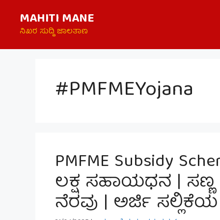
Skip
MAHITI MANE
to
content
ನಿಖರ ಸುದ್ದಿ ಜಾಲತಾಣ
#PMFMEYojana
PMFME Subsidy Schem
ಲಕ್ಷ ಸಹಾಯಧನ | ಸಣ್ಣ 
ನೆರವು | ಅರ್ಜಿ ಸಲ್ಲಿಕೆ