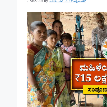
21/04/2025
by
ಮಾಲತೇಶ ಮಾಳಮ್ಮನವರ್