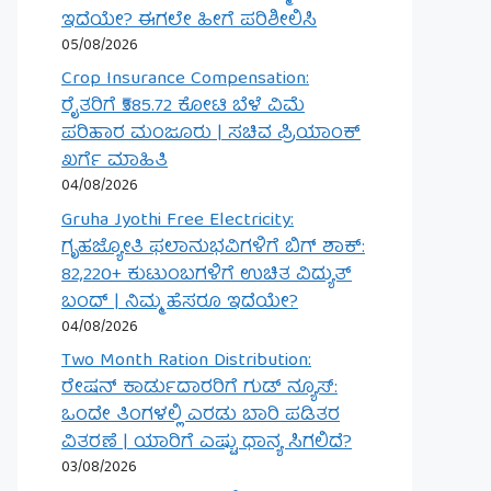
ಇದೆಯೇ? ಈಗಲೇ ಹೀಗೆ ಪರಿಶೀಲಿಸಿ
05/08/2026
Crop Insurance Compensation:
ರೈತರಿಗೆ ₹585.72 ಕೋಟಿ ಬೆಳೆ ವಿಮೆ
ಪರಿಹಾರ ಮಂಜೂರು | ಸಚಿವ ಪ್ರಿಯಾಂಕ್
ಖರ್ಗೆ ಮಾಹಿತಿ
04/08/2026
Gruha Jyothi Free Electricity:
ಗೃಹಜ್ಯೋತಿ ಫಲಾನುಭವಿಗಳಿಗೆ ಬಿಗ್ ಶಾಕ್:
82,220+ ಕುಟುಂಬಗಳಿಗೆ ಉಚಿತ ವಿದ್ಯುತ್
ಬಂದ್ | ನಿಮ್ಮ ಹೆಸರೂ ಇದೆಯೇ?
04/08/2026
Two Month Ration Distribution:
ರೇಷನ್ ಕಾರ್ಡುದಾರರಿಗೆ ಗುಡ್ ನ್ಯೂಸ್:
ಒಂದೇ ತಿಂಗಳಲ್ಲಿ ಎರಡು ಬಾರಿ ಪಡಿತರ
ವಿತರಣೆ | ಯಾರಿಗೆ ಎಷ್ಟು ಧಾನ್ಯ ಸಿಗಲಿದೆ?
03/08/2026