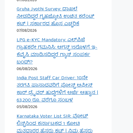
07/08/2026
Gruha Jyothi Survey: ದಾಖಲೆ
ನೀಡದಿದ್ದರೆ ಗೃಹಜ್ಯೋತಿ ಉಚಿತ ಕರೆಂಟ್
ಕಟ್ | ಸರ್ಕಾರದ ಹೊಸ ಎಚ್ಚರಿಕೆ
07/08/2026
LPG e-KYC Mandatory: ಎಲ್‌ಪಿಜಿ
ಗ್ರಾಹಕರೇ ಗಮನಿಸಿ: ಆಗಸ್ಟ್ 15ರೊಳಗೆ ಇ-
ಕೆವೈಸಿ ಮಾಡಿಸದಿದ್ದರೆ ಗ್ಯಾಸ್ ಸಂಪರ್ಕ
ಬಂದ್!?
06/08/2026
India Post Staff Car Driver: 10ನೇ
ತರಗತಿ ಪಾಸಾದವರಿಗೆ ಪೋಸ್ಟ್ ಆಫೀಸ್
ಕಾರ್ ಡ್ರೈವರ್ ಹುದ್ದೆಗಳಿಗೆ ಅರ್ಜಿ ಆಹ್ವಾನ |
63,200 ರೂ. ವರೆಗೂ ಸಂಬಳ
05/08/2026
Karnataka Voter List SIR: ವೋಟ್
ಲಿಸ್ಟ್‌ನಿಂದ ಕರ್ನಾಟಕದ 1 ಕೋಟಿ
ಮತದಾರರ ಹೆಸರು ಕಟ್ | ನಿಮ್ಮ ಹೆಸರು