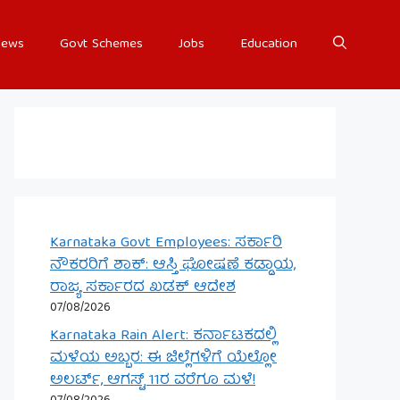
ews
Govt Schemes
Jobs
Education
Karnataka Govt Employees: ಸರ್ಕಾರಿ
ನೌಕರರಿಗೆ ಶಾಕ್: ಆಸ್ತಿ ಘೋಷಣೆ ಕಡ್ಡಾಯ,
ರಾಜ್ಯ ಸರ್ಕಾರದ ಖಡಕ್ ಆದೇಶ
07/08/2026
Karnataka Rain Alert: ಕರ್ನಾಟಕದಲ್ಲಿ
ಮಳೆಯ ಅಬ್ಬರ: ಈ ಜಿಲ್ಲೆಗಳಿಗೆ ಯೆಲ್ಲೋ
ಅಲರ್ಟ್, ಆಗಸ್ಟ್ 11ರ ವರೆಗೂ ಮಳೆ!