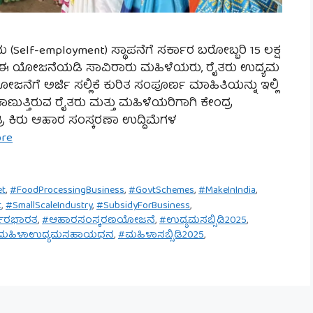
elf-employment) ಸ್ಥಾಪನೆಗೆ ಸರ್ಕಾರ ಬರೋಬ್ಬರಿ 15 ಲಕ್ಷ
ಗಲೇ ಈ ಯೋಜನೆಯಡಿ ಸಾವಿರಾರು ಮಹಿಳೆಯರು, ರೈತರು ಉದ್ಯಮ
ಯೋಜನೆಗೆ ಅರ್ಜಿ ಸಲ್ಲಿಕೆ ಕುರಿತ ಸಂಪೂರ್ಣ ಮಾಹಿತಿಯನ್ನು ಇಲ್ಲಿ
ುತ್ತಿರುವ ರೈತರು ಮತ್ತು ಮಹಿಳೆಯರಿಗಾಗಿ ಕೇಂದ್ರ
ಿ ಕಿರು ಆಹಾರ ಸಂಸ್ಕರಣಾ ಉದ್ದಿಮೆಗಳ
ore
et
,
#FoodProcessingBusiness
,
#GovtSchemes
,
#MakeInIndia
,
t
,
#SmallScaleIndustry
,
#SubsidyForBusiness
,
ರ್ಭರಭಾರತ
,
#ಆಹಾರಸಂಸ್ಕರಣಯೋಜನೆ
,
#ಉದ್ಯಮಸಬ್ಸಿಡಿ2025
,
ಮಹಿಳಾಉದ್ಯಮಸಹಾಯಧನ
,
#ಮಹಿಳಾಸಬ್ಸಿಡಿ2025
,