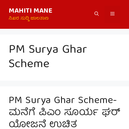
Skip
MAHITI MANE
to
Menu
content
ನಿಖರ ಸುದ್ದಿ ಜಾಲತಾಣ
PM Surya Ghar
Scheme
PM Surya Ghar Scheme-
ಮನೆಗೆ ಪಿಎಂ ಸೂರ್ಯ ಘರ್
ಯೋಜನೆ ಉಚಿತ