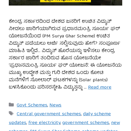
ಕೇಂದ್ರ ಸರ್ಕಾರದಿಂದ ದೇಶದ ಜನರಿಗೆ ಉಚಿತ ವಿದ್ಯುತ್
ನೀಡಲು ಜಾರಿಗೆಯಾಗಿರುವ ಪ್ರಧಾನಮಂತ್ರಿ ಸೂರ್ಯ ಘರ್
ಯೋಜನೆಯಿಂದ (PM Surya Ghar Scheme) ಉಚಿತ
ವಿದ್ಯುತ್ ಪಡೆಯಲು ಅರ್ಜಿ ಸಲ್ಲಿಸುವುದು ಹೇಗೆ? ಸಂಪೂರ್ಣ
ಮಾಹಿತಿ ಇಲ್ಲಿದೆ… ವಿದ್ಯುತ್ ಹೊರೆಯನ್ನು ಇಳಿಸಲು ಕೇಂದ್ರ
ಸರ್ಕಾರ ಜಾರಿಗೆ ತಂದಿರುವ ಹೊಸ ಯೋಜನೆಯೇ
‘ಪ್ರಧಾನಮಂತ್ರಿ ಸೂರ್ಯ ಘರ್ ಯೋಜನೆ’. ಈ ಯೋಜನೆಯ
ಮುಖ್ಯ ಉದ್ದೇಶ ಮತ್ತು ಗುರಿ ದೇಶದ ಒಂದು ಕೋಟಿ
ಮನೆಗಳಿಗೆ ಸೋಲಾರ್ ಘಟಕಗಳನ್ನು (Solar plants)
ಬಳಸಿಕೊಂಡು ಪರಿಸರಸ್ನೇಹಿ ವಿದ್ಯುತ್ತನ್ನು …
Read more
Categories
Govt Schemes
,
News
Tags
Central government schemes
,
daily scheme
updates
,
free electricity
,
government schemes
,
new