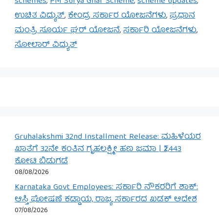
schemes
,
PM Surya Ghar Scheme
,
scheme updates
,
ಉಚಿತ ವಿದ್ಯುತ್
,
ಕೇಂದ್ರ ಸರ್ಕಾರ ಯೋಜನೆಗಳು
,
ಪ್ರಧಾನ
ಮಂತ್ರಿ ಸೂರ್ಯ ಘರ್ ಯೋಜನೆ
,
ಸರ್ಕಾರಿ ಯೋಜನೆಗಳು
,
ಸೋಲಾರ್ ವಿದ್ಯುತ್
Gruhalakshmi 32nd Installment Release: ಮಹಿಳೆಯರ
ಖಾತೆಗೆ 32ನೇ ಕಂತಿನ ಗೃಹಲಕ್ಷ್ಮೀ ಹಣ ಜಮಾ | ₹2,443
ಕೋಟಿ ಬಿಡುಗಡೆ
08/08/2026
Karnataka Govt Employees: ಸರ್ಕಾರಿ ನೌಕರರಿಗೆ ಶಾಕ್:
ಆಸ್ತಿ ಘೋಷಣೆ ಕಡ್ಡಾಯ, ರಾಜ್ಯ ಸರ್ಕಾರದ ಖಡಕ್ ಆದೇಶ
07/08/2026