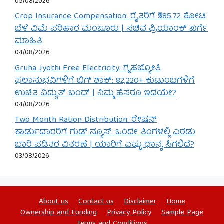
05/08/2026
Crop Insurance Compensation: ರೈತರಿಗೆ ₹585.72 ಕೋಟಿ
ಬೆಳೆ ವಿಮೆ ಪರಿಹಾರ ಮಂಜೂರು | ಸಚಿವ ಪ್ರಿಯಾಂಕ್ ಖರ್ಗೆ
ಮಾಹಿತಿ
04/08/2026
Gruha Jyothi Free Electricity: ಗೃಹಜ್ಯೋತಿ
ಫಲಾನುಭವಿಗಳಿಗೆ ಬಿಗ್ ಶಾಕ್: 82,220+ ಕುಟುಂಬಗಳಿಗೆ
ಉಚಿತ ವಿದ್ಯುತ್ ಬಂದ್ | ನಿಮ್ಮ ಹೆಸರೂ ಇದೆಯೇ?
04/08/2026
Two Month Ration Distribution: ರೇಷನ್
ಕಾರ್ಡುದಾರರಿಗೆ ಗುಡ್ ನ್ಯೂಸ್: ಒಂದೇ ತಿಂಗಳಲ್ಲಿ ಎರಡು
ಬಾರಿ ಪಡಿತರ ವಿತರಣೆ | ಯಾರಿಗೆ ಎಷ್ಟು ಧಾನ್ಯ ಸಿಗಲಿದೆ?
03/08/2026
About us
Contact us
Disclaimer
Home
Ownership and Funding
Privacy Policy
Sample Page