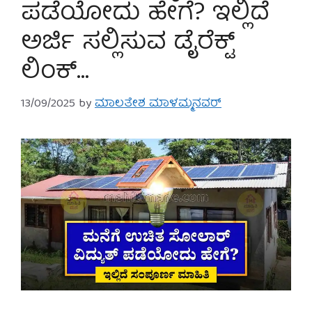
ಪಡೆಯೋದು ಹೇಗೆ? ಇಲ್ಲಿದೆ
ಅರ್ಜಿ ಸಲ್ಲಿಸುವ ಡೈರೆಕ್ಟ್
ಲಿಂಕ್…
13/09/2025
by
ಮಾಲತೇಶ ಮಾಳಮ್ಮನವರ್