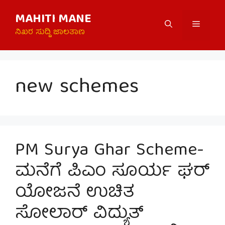
Skip
MAHITI MANE
to
Menu
content
ನಿಖರ ಸುದ್ದಿ ಜಾಲತಾಣ
new schemes
PM Surya Ghar Scheme-
ಮನೆಗೆ ಪಿಎಂ ಸೂರ್ಯ ಘರ್
ಯೋಜನೆ ಉಚಿತ
ಸೋಲಾರ್ ವಿದ್ಯುತ್