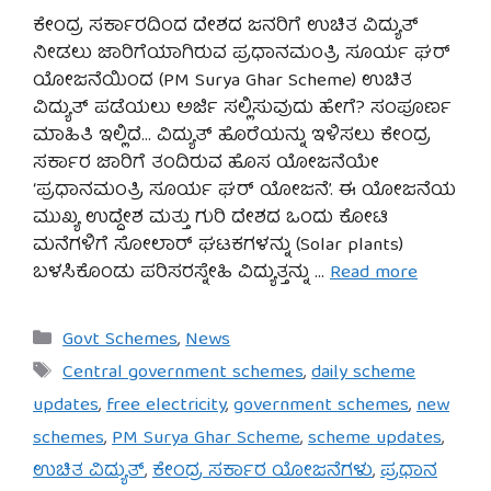
ಕೇಂದ್ರ ಸರ್ಕಾರದಿಂದ ದೇಶದ ಜನರಿಗೆ ಉಚಿತ ವಿದ್ಯುತ್
ನೀಡಲು ಜಾರಿಗೆಯಾಗಿರುವ ಪ್ರಧಾನಮಂತ್ರಿ ಸೂರ್ಯ ಘರ್
ಯೋಜನೆಯಿಂದ (PM Surya Ghar Scheme) ಉಚಿತ
ವಿದ್ಯುತ್ ಪಡೆಯಲು ಅರ್ಜಿ ಸಲ್ಲಿಸುವುದು ಹೇಗೆ? ಸಂಪೂರ್ಣ
ಮಾಹಿತಿ ಇಲ್ಲಿದೆ… ವಿದ್ಯುತ್ ಹೊರೆಯನ್ನು ಇಳಿಸಲು ಕೇಂದ್ರ
ಸರ್ಕಾರ ಜಾರಿಗೆ ತಂದಿರುವ ಹೊಸ ಯೋಜನೆಯೇ
‘ಪ್ರಧಾನಮಂತ್ರಿ ಸೂರ್ಯ ಘರ್ ಯೋಜನೆ’. ಈ ಯೋಜನೆಯ
ಮುಖ್ಯ ಉದ್ದೇಶ ಮತ್ತು ಗುರಿ ದೇಶದ ಒಂದು ಕೋಟಿ
ಮನೆಗಳಿಗೆ ಸೋಲಾರ್ ಘಟಕಗಳನ್ನು (Solar plants)
ಬಳಸಿಕೊಂಡು ಪರಿಸರಸ್ನೇಹಿ ವಿದ್ಯುತ್ತನ್ನು …
Read more
Categories
Govt Schemes
,
News
Tags
Central government schemes
,
daily scheme
updates
,
free electricity
,
government schemes
,
new
schemes
,
PM Surya Ghar Scheme
,
scheme updates
,
ಉಚಿತ ವಿದ್ಯುತ್
,
ಕೇಂದ್ರ ಸರ್ಕಾರ ಯೋಜನೆಗಳು
,
ಪ್ರಧಾನ