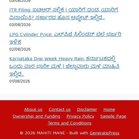
03/08/2026
ITR Filing: ಐಟಿಆರ್ ಸಲ್ಲಿಕೆ | ಯಾರಿಗೆ ದಂಡ, ಯಾರಿಗೆ
ವಿನಾಯಿತಿ? ಸರ್ಕಾರದ ಹೊಸ ಅಪ್ಡೇಟ್ ಇಲ್ಲಿದೆ…
03/08/2026
LPG Cylinder Price: ಎಲ್‌ಪಿಜಿ ಸಿಲಿಂಡರ್ ಬೆಲೆ ಭರ್ಜರಿ
ಇಳಿಕೆ
02/08/2026
Karnataka One Week Heavy Rain: ಕರ್ನಾಟಕದಲ್ಲಿ
ಒಂದು ವಾರ ಭಾರೀ ಮಳೆ | ಜಿಲ್ಲಾವಾರು ಮಳೆ ಮಾಹಿತಿ
ಇಲ್ಲಿದೆ…
01/08/2026
About us
Contact us
Disclaimer
Home
Ownership and Funding
Privacy Policy
Sample Page
Terms and Conditions
© 2026 MAHITI MANE
• Built with
GeneratePress