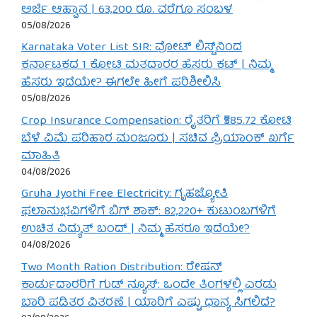
ಅರ್ಜಿ ಆಹ್ವಾನ | 63,200 ರೂ. ವರೆಗೂ ಸಂಬಳ
05/08/2026
Karnataka Voter List SIR: ವೋಟ್ ಲಿಸ್ಟ್‌ನಿಂದ
ಕರ್ನಾಟಕದ 1 ಕೋಟಿ ಮತದಾರರ ಹೆಸರು ಕಟ್ | ನಿಮ್ಮ
ಹೆಸರು ಇದೆಯೇ? ಈಗಲೇ ಹೀಗೆ ಪರಿಶೀಲಿಸಿ
05/08/2026
Crop Insurance Compensation: ರೈತರಿಗೆ ₹585.72 ಕೋಟಿ
ಬೆಳೆ ವಿಮೆ ಪರಿಹಾರ ಮಂಜೂರು | ಸಚಿವ ಪ್ರಿಯಾಂಕ್ ಖರ್ಗೆ
ಮಾಹಿತಿ
04/08/2026
Gruha Jyothi Free Electricity: ಗೃಹಜ್ಯೋತಿ
ಫಲಾನುಭವಿಗಳಿಗೆ ಬಿಗ್ ಶಾಕ್: 82,220+ ಕುಟುಂಬಗಳಿಗೆ
ಉಚಿತ ವಿದ್ಯುತ್ ಬಂದ್ | ನಿಮ್ಮ ಹೆಸರೂ ಇದೆಯೇ?
04/08/2026
Two Month Ration Distribution: ರೇಷನ್
ಕಾರ್ಡುದಾರರಿಗೆ ಗುಡ್ ನ್ಯೂಸ್: ಒಂದೇ ತಿಂಗಳಲ್ಲಿ ಎರಡು
ಬಾರಿ ಪಡಿತರ ವಿತರಣೆ | ಯಾರಿಗೆ ಎಷ್ಟು ಧಾನ್ಯ ಸಿಗಲಿದೆ?