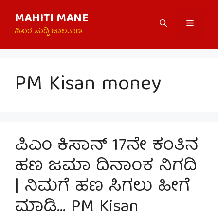
Skip
MAHITI MANE
to
Menu
content
ನಿಖರ ಸುದ್ದಿ ಜಾಲತಾಣ
PM Kisan money
ಪಿಎಂ ಕಿಸಾನ್ 17ನೇ ಕಂತಿನ
ಹಣ ಜಮಾ ದಿನಾಂಕ ನಿಗದಿ
| ನಿಮಗೆ ಹಣ ಸಿಗಲು ಹೀಗೆ
ಮಾಡಿ… PM Kisan