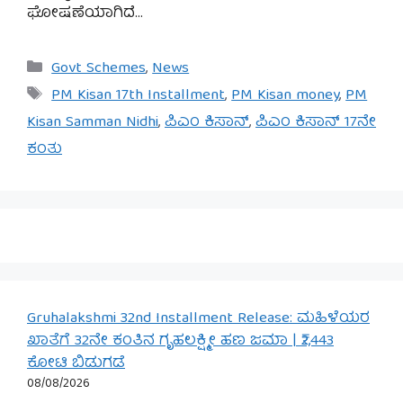
ಘೋಷಣೆಯಾಗಿದೆ…
Categories
Govt Schemes
,
News
Tags
PM Kisan 17th Installment
,
PM Kisan money
,
PM
Kisan Samman Nidhi
,
ಪಿಎಂ ಕಿಸಾನ್
,
ಪಿಎಂ ಕಿಸಾನ್ 17ನೇ
ಕಂತು
Gruhalakshmi 32nd Installment Release: ಮಹಿಳೆಯರ
ಖಾತೆಗೆ 32ನೇ ಕಂತಿನ ಗೃಹಲಕ್ಷ್ಮೀ ಹಣ ಜಮಾ | ₹2,443
ಕೋಟಿ ಬಿಡುಗಡೆ
08/08/2026