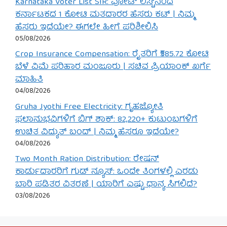
Karnataka Voter List SIR: ವೋಟ್ ಲಿಸ್ಟ್‌ನಿಂದ
ಕರ್ನಾಟಕದ 1 ಕೋಟಿ ಮತದಾರರ ಹೆಸರು ಕಟ್ | ನಿಮ್ಮ
ಹೆಸರು ಇದೆಯೇ? ಈಗಲೇ ಹೀಗೆ ಪರಿಶೀಲಿಸಿ
05/08/2026
Crop Insurance Compensation: ರೈತರಿಗೆ ₹585.72 ಕೋಟಿ
ಬೆಳೆ ವಿಮೆ ಪರಿಹಾರ ಮಂಜೂರು | ಸಚಿವ ಪ್ರಿಯಾಂಕ್ ಖರ್ಗೆ
ಮಾಹಿತಿ
04/08/2026
Gruha Jyothi Free Electricity: ಗೃಹಜ್ಯೋತಿ
ಫಲಾನುಭವಿಗಳಿಗೆ ಬಿಗ್ ಶಾಕ್: 82,220+ ಕುಟುಂಬಗಳಿಗೆ
ಉಚಿತ ವಿದ್ಯುತ್ ಬಂದ್ | ನಿಮ್ಮ ಹೆಸರೂ ಇದೆಯೇ?
04/08/2026
Two Month Ration Distribution: ರೇಷನ್
ಕಾರ್ಡುದಾರರಿಗೆ ಗುಡ್ ನ್ಯೂಸ್: ಒಂದೇ ತಿಂಗಳಲ್ಲಿ ಎರಡು
ಬಾರಿ ಪಡಿತರ ವಿತರಣೆ | ಯಾರಿಗೆ ಎಷ್ಟು ಧಾನ್ಯ ಸಿಗಲಿದೆ?
03/08/2026