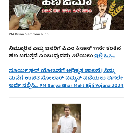
PM Kisan Samman Nidhi
ನಿಮ್ಮೂರಿನ ಎಷ್ಟು ಜನರಿಗೆ ಪಿಎಂ ಕಿಸಾನ್ 17ನೇ ಕಂತಿನ
ಹಣ ಬರುತ್ತದೆ ಎಂಬುವುದನ್ನು ತಿಳಿಯಲು
ಇಲ್ಲಿ ಒತ್ತಿ…
ಸೂರ್ಯ ಘರ್ ಯೋಜನೆಗೆ ಅಧಿಕೃತ ಚಾಲನೆ | ನಿಮ್ಮ
ಮನೆಗೆ ಉಚಿತ ಸೋಲಾರ್ ವಿದ್ಯುತ್ ಪಡೆಯಲು ಈಗಲೇ
ಅರ್ಜಿ ಸಲ್ಲಿಸಿ… PM Surya Ghar Muft Bijli Yojana 2024