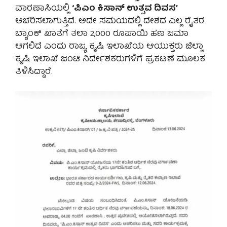
ವಾರಣಾಸಿಯಲ್ಲಿ
‘ಪಿಎಂ ಕಿಸಾನ್ ಉತ್ಸವ ದಿವಸ’
ಆಚರಿಸಲಾಗುತ್ತಿದೆ. ಅದೇ ಸಮಯದಲ್ಲಿ ದೇಶದ ಎಲ್ಲ ರೈತರ
ಬ್ಯಾಂಕ್ ಖಾತೆಗೆ ತಲಾ 2,000 ರೂಪಾಯಿ ಹಣ ಜಮಾ
ಆಗಲಿದೆ ಎಂದು ರಾಜ್ಯ ಕೃಷಿ ಇಲಾಖೆಯ ಆಯುಕ್ತರು ಜಿಲ್ಲಾ
ಕೃಷಿ ಇಲಾಖೆ ಜಂಟಿ ನಿರ್ದೇಶಕರುಗಳಿಗೆ ಪ್ರಕಟಣೆ ಮೂಲಕ
ತಿಳಿಸಿದ್ದಾರೆ.