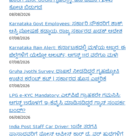
ಖಾತೆಗೆ 32ನೇ ಕಂತಿನ ಗೃಹಲಕ್ಷ್ಮೀ ಹಣ ಜಮಾ | ₹2,443
ಕೋಟಿ ಬಿಡುಗಡೆ
08/08/2026
Karnataka Govt Employees: ಸರ್ಕಾರಿ ನೌಕರರಿಗೆ ಶಾಕ್:
ಆಸ್ತಿ ಘೋಷಣೆ ಕಡ್ಡಾಯ, ರಾಜ್ಯ ಸರ್ಕಾರದ ಖಡಕ್ ಆದೇಶ
07/08/2026
Karnataka Rain Alert: ಕರ್ನಾಟಕದಲ್ಲಿ ಮಳೆಯ ಅಬ್ಬರ: ಈ
ಜಿಲ್ಲೆಗಳಿಗೆ ಯೆಲ್ಲೋ ಅಲರ್ಟ್, ಆಗಸ್ಟ್ 11ರ ವರೆಗೂ ಮಳೆ!
07/08/2026
Gruha Jyothi Survey: ದಾಖಲೆ ನೀಡದಿದ್ದರೆ ಗೃಹಜ್ಯೋತಿ
ಉಚಿತ ಕರೆಂಟ್ ಕಟ್ | ಸರ್ಕಾರದ ಹೊಸ ಎಚ್ಚರಿಕೆ
07/08/2026
LPG e-KYC Mandatory: ಎಲ್‌ಪಿಜಿ ಗ್ರಾಹಕರೇ ಗಮನಿಸಿ:
ಆಗಸ್ಟ್ 15ರೊಳಗೆ ಇ-ಕೆವೈಸಿ ಮಾಡಿಸದಿದ್ದರೆ ಗ್ಯಾಸ್ ಸಂಪರ್ಕ
ಬಂದ್!?
06/08/2026
India Post Staff Car Driver: 10ನೇ ತರಗತಿ
ಪಾಸಾದವರಿಗೆ ಪೋಸ್ಟ್ ಆಫೀಸ್ ಕಾರ್ ಡ್ರೈವರ್ ಹುದ್ದೆಗಳಿಗೆ