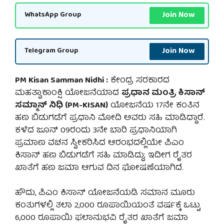
Join Now
WhatsApp Group
Join Now
Telegram Group
PM Kisan Samman Nidhi :
ಕೇ೦ದ್ರ ಸರಕಾರದ
ಮಹತ್ವಾಕಾಂಕ್ಷಿ ಯೋಜನೆಯಾದ
ಪ್ರಧಾನ ಮಂತ್ರಿ ಕಿಸಾನ್
ಸಮ್ಮಾನ್ ನಿಧಿ (PM-KISAN)
ಯೋಜನೆಯ 17ನೇ ಕಂತಿನ
ಹಣ ಬಿಡುಗಡೆಗೆ ಪ್ರಧಾನಿ ಮೋದಿ ಅವರು ಸಹಿ ಮಾಡಿದ್ದಾರೆ.
ಕಳೆದ ಜೂನ್ 09ರಂದು 3ನೇ ಬಾರಿ ಪ್ರಧಾನಿಯಾಗಿ
ಪ್ರಮಾಣ ವಚನ ಸ್ವೀಕರಿಸಿದ ಆರಂಭದಲ್ಲಿಯೇ ಪಿಎಂ
ಕಿಸಾನ್ ಹಣ ಬಿಡುಗಡೆಗೆ ಸಹಿ ಮಾಡಿದ್ದು; ಇದೀಗ ರೈತರ
ಖಾತೆಗೆ ಹಣ ಜಮಾ ಆಗುವ ದಿನ ಘೋಷಣೆಯಾಗಿದೆ.
ಹೌದು, ಪಿಎಂ ಕಿಸಾನ್ ಯೋಜನೆಯಡಿ ಸಮಾನ ಮೂರು
ಕಂತುಗಳಲ್ಲಿ ತಲಾ 2,000 ರೂಪಾಯಿಯಂತೆ ವರ್ಷಕ್ಕೆ ಒಟ್ಟು
6,000 ರೂಪಾಯಿ ಫಲಾನುಭವಿ ರೈತರ ಖಾತೆಗೆ ಜಮಾ