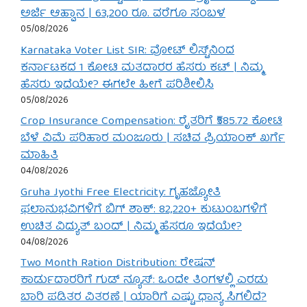
ಅರ್ಜಿ ಆಹ್ವಾನ | 63,200 ರೂ. ವರೆಗೂ ಸಂಬಳ
05/08/2026
Karnataka Voter List SIR: ವೋಟ್ ಲಿಸ್ಟ್‌ನಿಂದ
ಕರ್ನಾಟಕದ 1 ಕೋಟಿ ಮತದಾರರ ಹೆಸರು ಕಟ್ | ನಿಮ್ಮ
ಹೆಸರು ಇದೆಯೇ? ಈಗಲೇ ಹೀಗೆ ಪರಿಶೀಲಿಸಿ
05/08/2026
Crop Insurance Compensation: ರೈತರಿಗೆ ₹585.72 ಕೋಟಿ
ಬೆಳೆ ವಿಮೆ ಪರಿಹಾರ ಮಂಜೂರು | ಸಚಿವ ಪ್ರಿಯಾಂಕ್ ಖರ್ಗೆ
ಮಾಹಿತಿ
04/08/2026
Gruha Jyothi Free Electricity: ಗೃಹಜ್ಯೋತಿ
ಫಲಾನುಭವಿಗಳಿಗೆ ಬಿಗ್ ಶಾಕ್: 82,220+ ಕುಟುಂಬಗಳಿಗೆ
ಉಚಿತ ವಿದ್ಯುತ್ ಬಂದ್ | ನಿಮ್ಮ ಹೆಸರೂ ಇದೆಯೇ?
04/08/2026
Two Month Ration Distribution: ರೇಷನ್
ಕಾರ್ಡುದಾರರಿಗೆ ಗುಡ್ ನ್ಯೂಸ್: ಒಂದೇ ತಿಂಗಳಲ್ಲಿ ಎರಡು
ಬಾರಿ ಪಡಿತರ ವಿತರಣೆ | ಯಾರಿಗೆ ಎಷ್ಟು ಧಾನ್ಯ ಸಿಗಲಿದೆ?