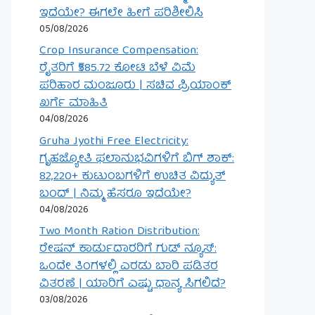
ಇದೆಯೇ? ಈಗಲೇ ಹೀಗೆ ಪರಿಶೀಲಿಸಿ
05/08/2026
Crop Insurance Compensation:
ರೈತರಿಗೆ ₹585.72 ಕೋಟಿ ಬೆಳೆ ವಿಮೆ
ಪರಿಹಾರ ಮಂಜೂರು | ಸಚಿವ ಪ್ರಿಯಾಂಕ್
ಖರ್ಗೆ ಮಾಹಿತಿ
04/08/2026
Gruha Jyothi Free Electricity:
ಗೃಹಜ್ಯೋತಿ ಫಲಾನುಭವಿಗಳಿಗೆ ಬಿಗ್ ಶಾಕ್:
82,220+ ಕುಟುಂಬಗಳಿಗೆ ಉಚಿತ ವಿದ್ಯುತ್
ಬಂದ್ | ನಿಮ್ಮ ಹೆಸರೂ ಇದೆಯೇ?
04/08/2026
Two Month Ration Distribution:
ರೇಷನ್ ಕಾರ್ಡುದಾರರಿಗೆ ಗುಡ್ ನ್ಯೂಸ್:
ಒಂದೇ ತಿಂಗಳಲ್ಲಿ ಎರಡು ಬಾರಿ ಪಡಿತರ
ವಿತರಣೆ | ಯಾರಿಗೆ ಎಷ್ಟು ಧಾನ್ಯ ಸಿಗಲಿದೆ?
03/08/2026