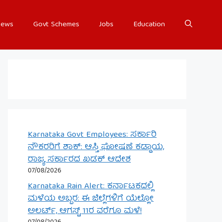
ews
Govt Schemes
Jobs
Education
Karnataka Govt Employees: ಸರ್ಕಾರಿ
ನೌಕರರಿಗೆ ಶಾಕ್: ಆಸ್ತಿ ಘೋಷಣೆ ಕಡ್ಡಾಯ,
ರಾಜ್ಯ ಸರ್ಕಾರದ ಖಡಕ್ ಆದೇಶ
07/08/2026
Karnataka Rain Alert: ಕರ್ನಾಟಕದಲ್ಲಿ
ಮಳೆಯ ಅಬ್ಬರ: ಈ ಜಿಲ್ಲೆಗಳಿಗೆ ಯೆಲ್ಲೋ
ಅಲರ್ಟ್, ಆಗಸ್ಟ್ 11ರ ವರೆಗೂ ಮಳೆ!