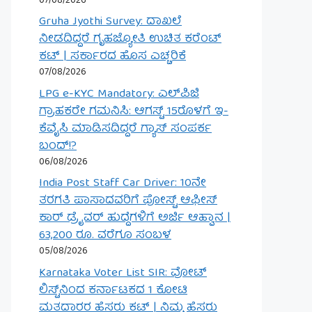
07/08/2026
Gruha Jyothi Survey: ದಾಖಲೆ
ನೀಡದಿದ್ದರೆ ಗೃಹಜ್ಯೋತಿ ಉಚಿತ ಕರೆಂಟ್
ಕಟ್ | ಸರ್ಕಾರದ ಹೊಸ ಎಚ್ಚರಿಕೆ
07/08/2026
LPG e-KYC Mandatory: ಎಲ್‌ಪಿಜಿ
ಗ್ರಾಹಕರೇ ಗಮನಿಸಿ: ಆಗಸ್ಟ್ 15ರೊಳಗೆ ಇ-
ಕೆವೈಸಿ ಮಾಡಿಸದಿದ್ದರೆ ಗ್ಯಾಸ್ ಸಂಪರ್ಕ
ಬಂದ್!?
06/08/2026
India Post Staff Car Driver: 10ನೇ
ತರಗತಿ ಪಾಸಾದವರಿಗೆ ಪೋಸ್ಟ್ ಆಫೀಸ್
ಕಾರ್ ಡ್ರೈವರ್ ಹುದ್ದೆಗಳಿಗೆ ಅರ್ಜಿ ಆಹ್ವಾನ |
63,200 ರೂ. ವರೆಗೂ ಸಂಬಳ
05/08/2026
Karnataka Voter List SIR: ವೋಟ್
ಲಿಸ್ಟ್‌ನಿಂದ ಕರ್ನಾಟಕದ 1 ಕೋಟಿ
ಮತದಾರರ ಹೆಸರು ಕಟ್ | ನಿಮ್ಮ ಹೆಸರು