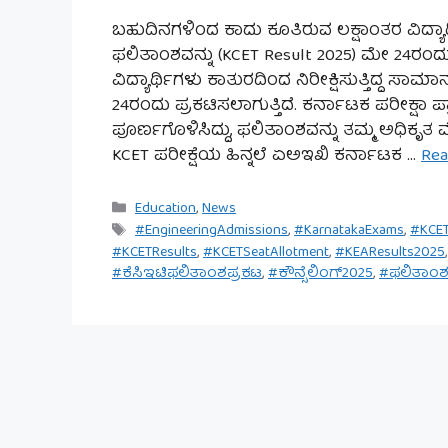
ಬಹುದಿನಗಳಿಂದ ಕಾದು ಕೂತಿರುವ ಲಕ್ಷಾಂತರ ವಿದ್ಯಾರ್
ಫಲಿತಾಂಶವನ್ನು (KCET Result 2025) ಮೇ 24ರಂದು ಪ್
ವಿದ್ಯಾರ್ಥಿಗಳು ಕಾತುರದಿಂದ ನಿರೀಕ್ಷಿಸುತ್ತಿದ್ದ ಸಾಮ
24ರಂದು ಪ್ರಕಟಿಸಲಾಗುತ್ತಿದೆ. ಕರ್ನಾಟಕ ಪರೀಕ್ಷಾ ಪ
ಪೂರ್ಣಗೊಳಿಸಿದ್ದು, ಫಲಿತಾಂಶವನ್ನು ತಮ್ಮ ಅಧಿಕೃತ ವ
KCET ಪರೀಕ್ಷೆಯ ಹಿನ್ನಲೆ ಏಅಇಖಿ ಕರ್ನಾಟಕ …
Rea
Categories
Education
,
News
Tags
#EngineeringAdmissions
,
#KarnatakaExams
,
#KCE
#KCETResults
,
#KCETSeatAllotment
,
#KEAResults2025
#ಕೆಸಿಇಟಿಫಲಿತಾಂಶಪ್ರಕಟ
,
#ಕೌನ್ಸೆಲಿಂಗ್2025
,
#ಫಲಿತಾಂಶ