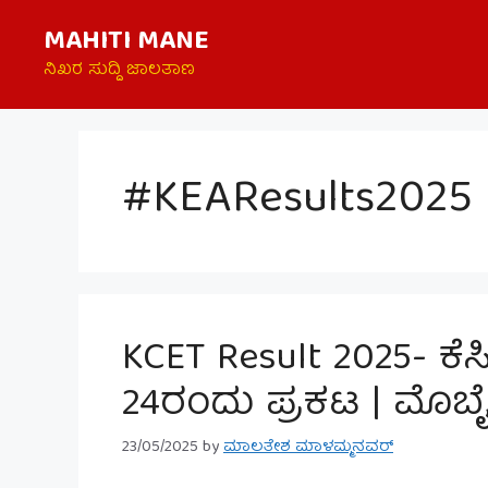
Skip
MAHITI MANE
to
content
ನಿಖರ ಸುದ್ದಿ ಜಾಲತಾಣ
#KEAResults2025
KCET Result 2025- ಕ
24ರಂದು ಪ್ರಕಟ | ಮೊಬೈಲ
23/05/2025
by
ಮಾಲತೇಶ ಮಾಳಮ್ಮನವರ್