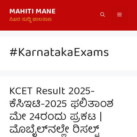
Skip
MAHITI MANE
to
Menu
content
ನಿಖರ ಸುದ್ದಿ ಜಾಲತಾಣ
#KarnatakaExams
KCET Result 2025-
ಕೆಸಿಇಟಿ-2025 ಫಲಿತಾಂಶ
ಮೇ 24ರಂದು ಪ್ರಕಟ |
ಮೊಬೈಲ್‌ನಲ್ಲೇ ರಿಸಲ್ಟ್