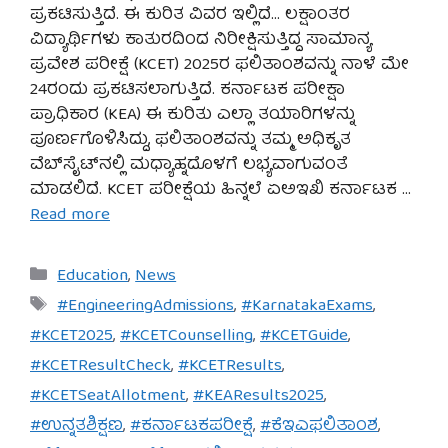
ಪ್ರಕಟಿಸುತ್ತಿದೆ. ಈ ಕುರಿತ ವಿವರ ಇಲ್ಲಿದೆ… ಲಕ್ಷಾಂತರ
ವಿದ್ಯಾರ್ಥಿಗಳು ಕಾತುರದಿಂದ ನಿರೀಕ್ಷಿಸುತ್ತಿದ್ದ ಸಾಮಾನ್ಯ
ಪ್ರವೇಶ ಪರೀಕ್ಷೆ (KCET) 2025ರ ಫಲಿತಾಂಶವನ್ನು ನಾಳೆ ಮೇ
24ರಂದು ಪ್ರಕಟಿಸಲಾಗುತ್ತಿದೆ. ಕರ್ನಾಟಕ ಪರೀಕ್ಷಾ
ಪ್ರಾಧಿಕಾರ (KEA) ಈ ಕುರಿತು ಎಲ್ಲಾ ತಯಾರಿಗಳನ್ನು
ಪೂರ್ಣಗೊಳಿಸಿದ್ದು, ಫಲಿತಾಂಶವನ್ನು ತಮ್ಮ ಅಧಿಕೃತ
ವೆಬ್‌ಸೈಟ್‌ನಲ್ಲಿ ಮಧ್ಯಾಹ್ನದೊಳಗೆ ಲಭ್ಯವಾಗುವಂತೆ
ಮಾಡಲಿದೆ. KCET ಪರೀಕ್ಷೆಯ ಹಿನ್ನಲೆ ಏಅಇಖಿ ಕರ್ನಾಟಕ …
Read more
Categories
Education
,
News
Tags
#EngineeringAdmissions
,
#KarnatakaExams
,
#KCET2025
,
#KCETCounselling
,
#KCETGuide
,
#KCETResultCheck
,
#KCETResults
,
#KCETSeatAllotment
,
#KEAResults2025
,
#ಉನ್ನತಶಿಕ್ಷಣ
,
#ಕರ್ನಾಟಕಪರೀಕ್ಷೆ
,
#ಕೆಇಎಫಲಿತಾಂಶ
,