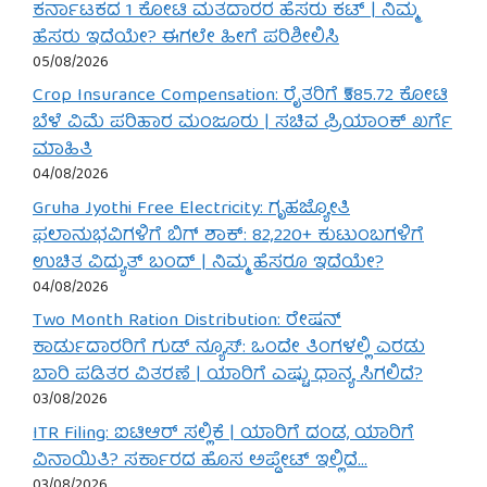
ಕರ್ನಾಟಕದ 1 ಕೋಟಿ ಮತದಾರರ ಹೆಸರು ಕಟ್ | ನಿಮ್ಮ
ಹೆಸರು ಇದೆಯೇ? ಈಗಲೇ ಹೀಗೆ ಪರಿಶೀಲಿಸಿ
05/08/2026
Crop Insurance Compensation: ರೈತರಿಗೆ ₹585.72 ಕೋಟಿ
ಬೆಳೆ ವಿಮೆ ಪರಿಹಾರ ಮಂಜೂರು | ಸಚಿವ ಪ್ರಿಯಾಂಕ್ ಖರ್ಗೆ
ಮಾಹಿತಿ
04/08/2026
Gruha Jyothi Free Electricity: ಗೃಹಜ್ಯೋತಿ
ಫಲಾನುಭವಿಗಳಿಗೆ ಬಿಗ್ ಶಾಕ್: 82,220+ ಕುಟುಂಬಗಳಿಗೆ
ಉಚಿತ ವಿದ್ಯುತ್ ಬಂದ್ | ನಿಮ್ಮ ಹೆಸರೂ ಇದೆಯೇ?
04/08/2026
Two Month Ration Distribution: ರೇಷನ್
ಕಾರ್ಡುದಾರರಿಗೆ ಗುಡ್ ನ್ಯೂಸ್: ಒಂದೇ ತಿಂಗಳಲ್ಲಿ ಎರಡು
ಬಾರಿ ಪಡಿತರ ವಿತರಣೆ | ಯಾರಿಗೆ ಎಷ್ಟು ಧಾನ್ಯ ಸಿಗಲಿದೆ?
03/08/2026
ITR Filing: ಐಟಿಆರ್ ಸಲ್ಲಿಕೆ | ಯಾರಿಗೆ ದಂಡ, ಯಾರಿಗೆ
ವಿನಾಯಿತಿ? ಸರ್ಕಾರದ ಹೊಸ ಅಪ್ಡೇಟ್ ಇಲ್ಲಿದೆ…
03/08/2026