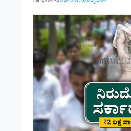
18/06/2025
by
ಮಾಲತೇಶ ಮಾಳಮ್ಮನವರ್