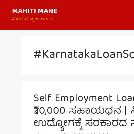
Skip
MAHITI MANE
to
content
ನಿಖರ ಸುದ್ದಿ ಜಾಲತಾಣ
#KarnatakaLoanS
Self Employment Loan
₹30,000 ಸಹಾಯಧನ | ನಿರ
ಉದ್ಯೋಗಕ್ಕೆ ಸರಕಾರದ 