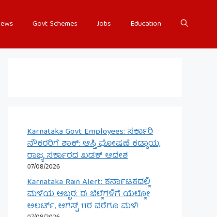
ews
Govt Schemes
Jobs
Education
Karnataka Govt Employees: ಸರ್ಕಾರಿ
ನೌಕರರಿಗೆ ಶಾಕ್: ಆಸ್ತಿ ಘೋಷಣೆ ಕಡ್ಡಾಯ,
ರಾಜ್ಯ ಸರ್ಕಾರದ ಖಡಕ್ ಆದೇಶ
07/08/2026
Karnataka Rain Alert: ಕರ್ನಾಟಕದಲ್ಲಿ
ಮಳೆಯ ಅಬ್ಬರ: ಈ ಜಿಲ್ಲೆಗಳಿಗೆ ಯೆಲ್ಲೋ
ಅಲರ್ಟ್, ಆಗಸ್ಟ್ 11ರ ವರೆಗೂ ಮಳೆ!