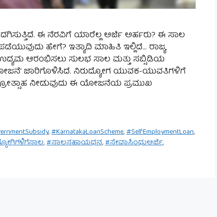
ಸುತ್ತಿದೆ. ಈ ನೆರವಿಗೆ ಯಾರೆಲ್ಲ ಅರ್ಜಿ ಅರ್ಹರು? ಈ ಸಾಲ
 ಪಡೆಯುವುದು ಹೇಗೆ? ಇತ್ಯಾದಿ ಮಾಹಿತಿ ಇಲ್ಲಿದೆ… ರಾಜ್ಯ
 ಉದ್ಯಮ ಆರಂಭಿಸಲು ಸುಲಭ ಸಾಲ ಮತ್ತು ಸಬ್ಸಿಡಿಯ
ೋಜನೆ’ ಜಾರಿಗೊಳಿಸಿದೆ. ನಿರುದ್ಯೋಗ ಯುವಕ-ಯುವತಿಗಳಿಗೆ
್ರೋತ್ಸಾಹ ನೀಡುವುದು ಈ ಯೋಜನೆಯ ಪ್ರಮುಖ
ernmentSubsidy
,
#KarnatakaLoanScheme
,
#SelfEmploymentLoan
,
್ಯೋಗಿಗಳಿಗೆಸಾಲ
,
#ಸಾಲಸಹಾಯಧನ
,
#ಸೇವಾಸಿಂಧುಅರ್ಜಿ
,