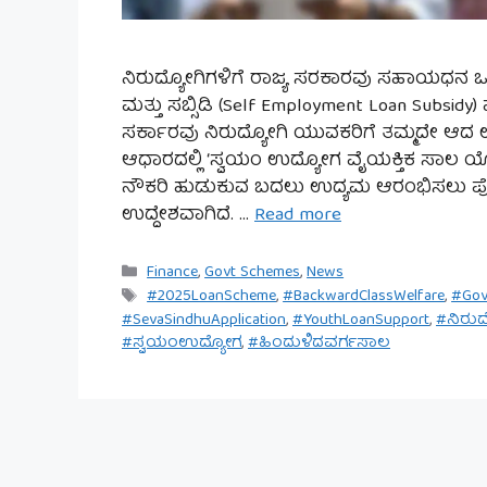
ನಿರುದ್ಯೋಗಿಗಳಿಗೆ ರಾಜ್ಯ ಸರಕಾರವು ಸಹಾಯಧನ ಒದಗಿ
ಮತ್ತು ಸಬ್ಸಿಡಿ (Self Employment Loan Subsidy)
ಸರ್ಕಾರವು ನಿರುದ್ಯೋಗಿ ಯುವಕರಿಗೆ ತಮ್ಮದೇ ಆದ
ಆಧಾರದಲ್ಲಿ ‘ಸ್ವಯಂ ಉದ್ಯೋಗ ವೈಯಕ್ತಿಕ ಸಾಲ ಯ
ನೌಕರಿ ಹುಡುಕುವ ಬದಲು ಉದ್ಯಮ ಆರಂಭಿಸಲು ಪ
ಉದ್ದೇಶವಾಗಿದೆ. …
Read more
Categories
Finance
,
Govt Schemes
,
News
Tags
#2025LoanScheme
,
#BackwardClassWelfare
,
#Gov
#SevaSindhuApplication
,
#YouthLoanSupport
,
#ನಿರುದ
#ಸ್ವಯಂಉದ್ಯೋಗ
,
#ಹಿಂದುಳಿದವರ್ಗಸಾಲ