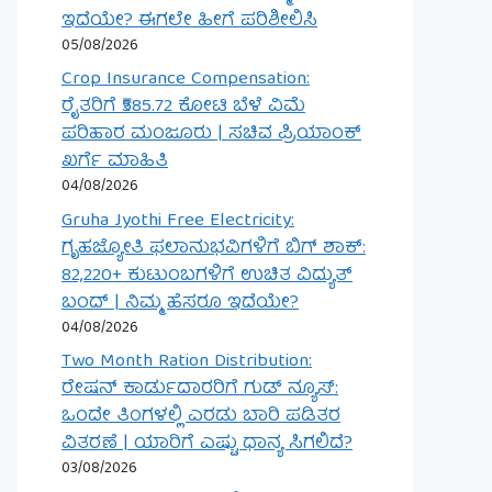
ಇದೆಯೇ? ಈಗಲೇ ಹೀಗೆ ಪರಿಶೀಲಿಸಿ
05/08/2026
Crop Insurance Compensation:
ರೈತರಿಗೆ ₹585.72 ಕೋಟಿ ಬೆಳೆ ವಿಮೆ
ಪರಿಹಾರ ಮಂಜೂರು | ಸಚಿವ ಪ್ರಿಯಾಂಕ್
ಖರ್ಗೆ ಮಾಹಿತಿ
04/08/2026
Gruha Jyothi Free Electricity:
ಗೃಹಜ್ಯೋತಿ ಫಲಾನುಭವಿಗಳಿಗೆ ಬಿಗ್ ಶಾಕ್:
82,220+ ಕುಟುಂಬಗಳಿಗೆ ಉಚಿತ ವಿದ್ಯುತ್
ಬಂದ್ | ನಿಮ್ಮ ಹೆಸರೂ ಇದೆಯೇ?
04/08/2026
Two Month Ration Distribution:
ರೇಷನ್ ಕಾರ್ಡುದಾರರಿಗೆ ಗುಡ್ ನ್ಯೂಸ್:
ಒಂದೇ ತಿಂಗಳಲ್ಲಿ ಎರಡು ಬಾರಿ ಪಡಿತರ
ವಿತರಣೆ | ಯಾರಿಗೆ ಎಷ್ಟು ಧಾನ್ಯ ಸಿಗಲಿದೆ?
03/08/2026