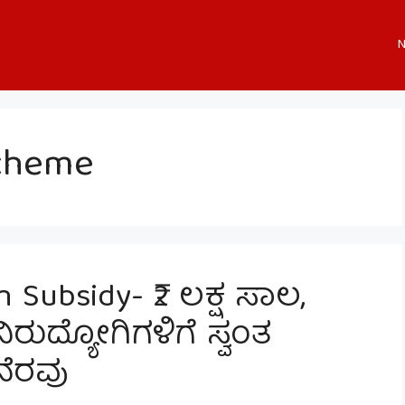
N
cheme
 Subsidy- ₹2 ಲಕ್ಷ ಸಾಲ,
ುದ್ಯೋಗಿಗಳಿಗೆ ಸ್ವಂತ
ನೆರವು