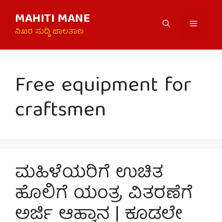
Skip
MAHITI MANE
to
Menu
content
ನಿಖರ ಸುದ್ದಿ ಜಾಲತಾಣ
Free equipment for
craftsmen
ಮಹಿಳೆಯರಿಗೆ ಉಚಿತ
ಹೊಲಿಗೆ ಯಂತ್ರ ವಿತರಣೆಗೆ
ಅರ್ಜಿ ಆಹ್ವಾನ | ಕೂಡಲೇ