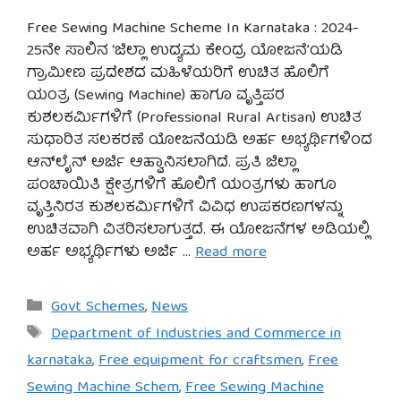
Free Sewing Machine Scheme In Karnataka : 2024-
25ನೇ ಸಾಲಿನ ‘ಜಿಲ್ಲಾ ಉದ್ಯಮ ಕೇಂದ್ರ ಯೋಜನೆ’ಯಡಿ
ಗ್ರಾಮೀಣ ಪ್ರದೇಶದ ಮಹಿಳೆಯರಿಗೆ ಉಚಿತ ಹೊಲಿಗೆ
ಯಂತ್ರ (Sewing Machine) ಹಾಗೂ ವೃತ್ತಿಪರ
ಕುಶಲಕರ್ಮಿಗಳಿಗೆ (Professional Rural Artisan) ಉಚಿತ
ಸುಧಾರಿತ ಸಲಕರಣೆ ಯೋಜನೆಯಡಿ ಅರ್ಹ ಅಭ್ಯರ್ಥಿಗಳಿಂದ
ಆನ್‌ಲೈನ್ ಅರ್ಜಿ ಆಹ್ವಾನಿಸಲಾಗಿದೆ. ಪ್ರತಿ ಜಿಲ್ಲಾ
ಪಂಚಾಯಿತಿ ಕ್ಷೇತ್ರಗಳಿಗೆ ಹೊಲಿಗೆ ಯಂತ್ರಗಳು ಹಾಗೂ
ವೃತ್ತಿನಿರತ ಕುಶಲಕರ್ಮಿಗಳಿಗೆ ವಿವಿಧ ಉಪಕರಣಗಳನ್ನು
ಉಚಿತವಾಗಿ ವಿತರಿಸಲಾಗುತ್ತದೆ. ಈ ಯೋಜನೆಗಳ ಅಡಿಯಲ್ಲಿ
ಅರ್ಹ ಅಭ್ಯರ್ಥಿಗಳು ಅರ್ಜಿ …
Read more
Categories
Govt Schemes
,
News
Tags
Department of Industries and Commerce in
karnataka
,
Free equipment for craftsmen
,
Free
Sewing Machine Schem
,
Free Sewing Machine