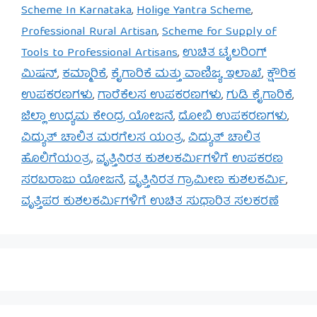
Scheme In Karnataka
,
Holige Yantra Scheme
,
Professional Rural Artisan
,
Scheme for Supply of
Tools to Professional Artisans
,
ಉಚಿತ ಟೈಲರಿಂಗ್
ಮಿಷನ್
,
ಕಮ್ಮಾರಿಕೆ
,
ಕೈಗಾರಿಕೆ ಮತ್ತು ವಾಣಿಜ್ಯ ಇಲಾಖೆ
,
ಕ್ಷೌರಿಕ
ಉಪಕರಣಗಳು
,
ಗಾರೆಕೆಲಸ ಉಪಕರಣಗಳು
,
ಗುಡಿ ಕೈಗಾರಿಕೆ
,
ಜಿಲ್ಲಾ ಉದ್ಯಮ ಕೇಂದ್ರ ಯೋಜನೆ
,
ದೋಬಿ ಉಪಕರಣಗಳು
,
ವಿದ್ಯುತ್ ಚಾಲಿತ ಮರಗೆಲಸ ಯಂತ್ರ
,
ವಿದ್ಯುತ್ ಚಾಲಿತ
ಹೊಲಿಗೆಯಂತ್ರ
,
ವೃತ್ತಿನಿರತ ಕುಶಲಕರ್ಮಿಗಳಿಗೆ ಉಪಕರಣ
ಸರಬರಾಜು ಯೋಜನೆ
,
ವೃತ್ತಿನಿರತ ಗ್ರಾಮೀಣ ಕುಶಲಕರ್ಮಿ
,
ವೃತ್ತಿಪರ ಕುಶಲಕರ್ಮಿಗಳಿಗೆ ಉಚಿತ ಸುಧಾರಿತ ಸಲಕರಣೆ