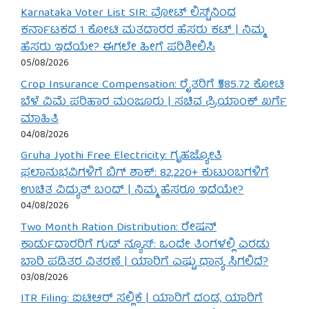
Karnataka Voter List SIR: ವೋಟ್ ಲಿಸ್ಟ್‌ನಿಂದ
ಕರ್ನಾಟಕದ 1 ಕೋಟಿ ಮತದಾರರ ಹೆಸರು ಕಟ್ | ನಿಮ್ಮ
ಹೆಸರು ಇದೆಯೇ? ಈಗಲೇ ಹೀಗೆ ಪರಿಶೀಲಿಸಿ
05/08/2026
Crop Insurance Compensation: ರೈತರಿಗೆ ₹585.72 ಕೋಟಿ
ಬೆಳೆ ವಿಮೆ ಪರಿಹಾರ ಮಂಜೂರು | ಸಚಿವ ಪ್ರಿಯಾಂಕ್ ಖರ್ಗೆ
ಮಾಹಿತಿ
04/08/2026
Gruha Jyothi Free Electricity: ಗೃಹಜ್ಯೋತಿ
ಫಲಾನುಭವಿಗಳಿಗೆ ಬಿಗ್ ಶಾಕ್: 82,220+ ಕುಟುಂಬಗಳಿಗೆ
ಉಚಿತ ವಿದ್ಯುತ್ ಬಂದ್ | ನಿಮ್ಮ ಹೆಸರೂ ಇದೆಯೇ?
04/08/2026
Two Month Ration Distribution: ರೇಷನ್
ಕಾರ್ಡುದಾರರಿಗೆ ಗುಡ್ ನ್ಯೂಸ್: ಒಂದೇ ತಿಂಗಳಲ್ಲಿ ಎರಡು
ಬಾರಿ ಪಡಿತರ ವಿತರಣೆ | ಯಾರಿಗೆ ಎಷ್ಟು ಧಾನ್ಯ ಸಿಗಲಿದೆ?
03/08/2026
ITR Filing: ಐಟಿಆರ್ ಸಲ್ಲಿಕೆ | ಯಾರಿಗೆ ದಂಡ, ಯಾರಿಗೆ