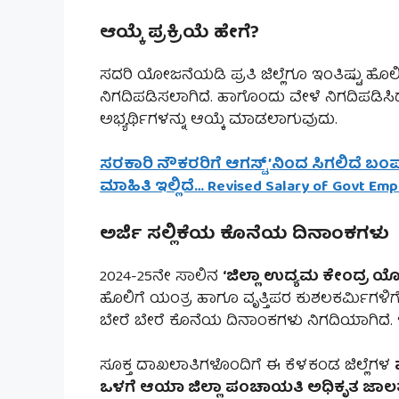
ಆಯ್ಕೆ ಪ್ರಕ್ರಿಯೆ ಹೇಗೆ?
ಸದರಿ ಯೋಜನೆಯಡಿ ಪ್ರತಿ ಜಿಲ್ಲೆಗೂ ಇಂತಿಷ್ಟು ಹೊಲ
ನಿಗದಿಪಡಿಸಲಾಗಿದೆ. ಹಾಗೊಂದು ವೇಳೆ ನಿಗದಿಪಡಿಸಿ
ಅಭ್ಯರ್ಥಿಗಳನ್ನು ಆಯ್ಕೆ ಮಾಡಲಾಗುವುದು.
ಸರಕಾರಿ ನೌಕರರಿಗೆ ಆಗಸ್ಟ್’ನಿಂದ ಸಿಗಲಿದೆ ಬಂ
ಮಾಹಿತಿ ಇಲ್ಲಿದೆ… Revised Salary of Govt Em
ಅರ್ಜಿ ಸಲ್ಲಿಕೆಯ ಕೊನೆಯ ದಿನಾಂಕಗಳು
2024-25ನೇ ಸಾಲಿನ
‘ಜಿಲ್ಲಾ ಉದ್ಯಮ ಕೇಂದ್ರ ಯ
ಹೊಲಿಗೆ ಯಂತ್ರ ಹಾಗೂ ವೃತ್ತಿಪರ ಕುಶಲಕರ್ಮಿಗಳಿ
ಬೇರೆ ಬೇರೆ ಕೊನೆಯ ದಿನಾಂಕಗಳು ನಿಗದಿಯಾಗಿದೆ. ಇಲ್ಲ
ಸೂಕ್ತ ದಾಖಲಾತಿಗಳೊಂದಿಗೆ ಈ ಕೆಳಕಂಡ ಜಿಲ್ಲೆಗಳ
ಒಳಗೆ ಆಯಾ ಜಿಲ್ಲಾ ಪಂಚಾಯತಿ ಅಧಿಕೃತ ಜಾಲ