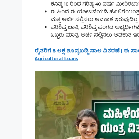
ಕನಿಷ್ಠ 18 ರಿಂದ ಗರಿಷ್ಠ 40 ವರ್ಷ ಮೀರಿರಬ
ಈ ಹಿಂದೆ ಈ ಯೋಜನೆಯಡಿ ಹೊಲಿಗೆಯಂತ್ರ / 
ಮತ್ತೆ ಅರ್ಜಿ ಸಲ್ಲಿಸಲು ಅವಕಾಶ ಇರುವುದಿಲ್ಲ.
ಪರಿಶಿಷ್ಟ ಜಾತಿ, ಪರಿಶಿಷ್ಟ ಪಂಗಡ ಅಭ್ಯರ್ಥಿ
ಒಬ್ಬರು ಮಾತ್ರ ಅರ್ಜಿ ಸಲ್ಲಿಸಲು ಅವಕಾಶ ಇರು
ರೈತರಿಗೆ ₹5 ಲಕ್ಷ ಶೂನ್ಯಬಡ್ಡಿ ಸಾಲ ವಿತರಣೆ | ಈ
Agricultural Loans