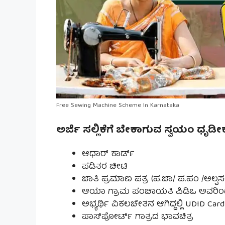
Free Sewing Machine Scheme In Karnataka
ಅರ್ಜಿ ಸಲ್ಲಿಕೆಗೆ ಬೇಕಾಗುವ ಸ್ವಯಂ ಧೃಡೀಕ
ಆಧಾರ್ ಕಾರ್ಡ್
ಪಡಿತರ ಚೀಟಿ
ಜಾತಿ ಪ್ರಮಾಣ ಪತ್ರ (ಪ.ಜಾ/ ಪ.ಪಂ /ಅಲ್ಪಸಂ
ಆಯಾ ಗ್ರಾಮ ಪಂಚಾಯತಿ ಪಿಡಿಒ ಅವರಿಂದ ವೃತ
ಅಭ್ಯರ್ಥಿ ವಿಕಲಚೇತನ ಆಗಿದ್ದಲ್ಲಿ UDID Card
ಪಾಸ್‌ಪೋರ್ಟ್ ಗಾತ್ರದ ಭಾವಚಿತ್ರ