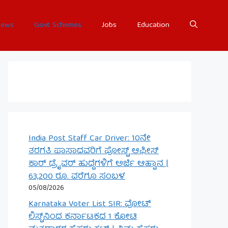
ews
Govt Schemes
Jobs
Education
India Post Staff Car Driver: 10ನೇ
ತರಗತಿ ಪಾಸಾದವರಿಗೆ ಪೋಸ್ಟ್ ಆಫೀಸ್
ಕಾರ್ ಡ್ರೈವರ್ ಹುದ್ದೆಗಳಿಗೆ ಅರ್ಜಿ ಆಹ್ವಾನ |
63,200 ರೂ. ವರೆಗೂ ಸಂಬಳ
05/08/2026
Karnataka Voter List SIR: ವೋಟ್
ಲಿಸ್ಟ್‌ನಿಂದ ಕರ್ನಾಟಕದ 1 ಕೋಟಿ