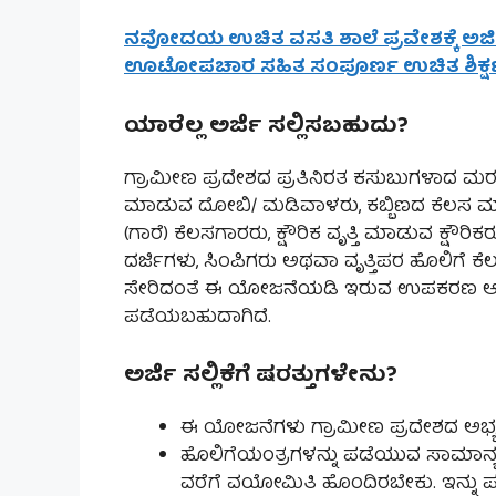
ನವೋದಯ ಉಚಿತ ವಸತಿ ಶಾಲೆ ಪ್ರವೇಶಕ್ಕೆ ಅರ್ಜಿ
ಊಟೋಪಚಾರ ಸಹಿತ ಸಂಪೂರ್ಣ ಉಚಿತ ಶಿಕ್ಷಣ JN
ಯಾರೆಲ್ಲ ಅರ್ಜಿ ಸಲ್ಲಿಸಬಹುದು?
ಗ್ರಾಮೀಣ ಪ್ರದೇಶದ ಪ್ರತಿನಿರತ ಕಸುಬುಗಳಾದ ಮ
ಮಾಡುವ ದೋಬಿ/ ಮಡಿವಾಳರು, ಕಬ್ಬಿಣದ ಕೆಲಸ ಮಾ
(ಗಾರೆ) ಕೆಲಸಗಾರರು, ಕ್ಷೌರಿಕ ವೃತ್ತಿ ಮಾಡುವ ಕ್ಷ
ದರ್ಜಿಗಳು, ಸಿಂಪಿಗರು ಅಥವಾ ವೃತ್ತಿಪರ ಹೊಲಿಗ
ಸೇರಿದಂತೆ ಈ ಯೋಜನೆಯಡಿ ಇರುವ ಉಪಕರಣ ಆಧಾರಿ
ಪಡೆಯಬಹುದಾಗಿದೆ.
ಅರ್ಜಿ ಸಲ್ಲಿಕೆಗೆ ಷರತ್ತುಗಳೇನು?
ಈ ಯೋಜನೆಗಳು ಗ್ರಾಮೀಣ ಪ್ರದೇಶದ ಅಭ್ಯರ್ಥ
ಹೊಲಿಗೆಯಂತ್ರಗಳನ್ನು ಪಡೆಯುವ ಸಾಮಾನ್ಯ ಮತ
ವರೆಗೆ ವಯೋಮಿತಿ ಹೊಂದಿರಬೇಕು. ಇನ್ನು ಪರಿಶ