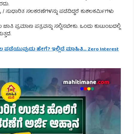
ಾರದು.
ಸುಧಾರಿತ ಸಲಕರಣೆಗಳನ್ನು ಪಡೆದಿದ್ದರೆ ಕುಶಲಕರ್ಮಿಗಳು
ಗಳು ಜಾತಿ ಪ್ರಮಾಣ ಪತ್ರವನ್ನು ಸಲ್ಲಿಸಬೇಕು. ಒಂದು ಕುಟುಂಬದಲ್ಲಿ
ತ್ತದೆ.
 ಸಾಲ ಪಡೆಯುವುದು ಹೇಗೆ? ಇಲ್ಲಿದೆ ಮಾಹಿತಿ… Zero Interest