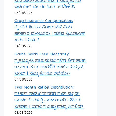
ಮತದಾರರ ಹೆಸರು ಕಟ್ | ನಿಮ್ಮ ಹೆಸರು
ಇದೆಯೇ? ಈಗಲೇ ಹೀಗೆ ಪರಿಶೀಲಿಸಿ
05/08/2026
Crop Insurance Compensation:
ರೈತರಿಗೆ ₹585.72 ಕೋಟಿ ಬೆಳೆ ವಿಮೆ
ಪರಿಹಾರ ಮಂಜೂರು | ಸಚಿವ ಪ್ರಿಯಾಂಕ್
ಖರ್ಗೆ ಮಾಹಿತಿ
04/08/2026
Gruha Jyothi Free Electricity:
ಗೃಹಜ್ಯೋತಿ ಫಲಾನುಭವಿಗಳಿಗೆ ಬಿಗ್ ಶಾಕ್:
82,220+ ಕುಟುಂಬಗಳಿಗೆ ಉಚಿತ ವಿದ್ಯುತ್
ಬಂದ್ | ನಿಮ್ಮ ಹೆಸರೂ ಇದೆಯೇ?
04/08/2026
Two Month Ration Distribution:
ರೇಷನ್ ಕಾರ್ಡುದಾರರಿಗೆ ಗುಡ್ ನ್ಯೂಸ್:
ಒಂದೇ ತಿಂಗಳಲ್ಲಿ ಎರಡು ಬಾರಿ ಪಡಿತರ
ವಿತರಣೆ | ಯಾರಿಗೆ ಎಷ್ಟು ಧಾನ್ಯ ಸಿಗಲಿದೆ?
03/08/2026