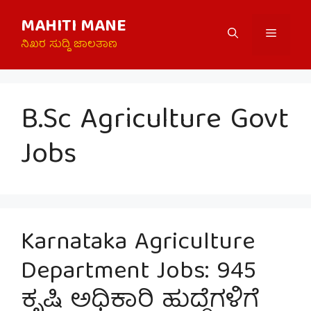
Skip
MAHITI MANE
to
Menu
content
ನಿಖರ ಸುದ್ದಿ ಜಾಲತಾಣ
B.Sc Agriculture Govt
Jobs
Karnataka Agriculture
Department Jobs: 945
ಕೃಷಿ ಅಧಿಕಾರಿ ಹುದ್ದೆಗಳಿಗೆ