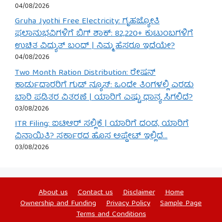
04/08/2026
Gruha Jyothi Free Electricity: ಗೃಹಜ್ಯೋತಿ
ಫಲಾನುಭವಿಗಳಿಗೆ ಬಿಗ್ ಶಾಕ್: 82,220+ ಕುಟುಂಬಗಳಿಗೆ
ಉಚಿತ ವಿದ್ಯುತ್ ಬಂದ್ | ನಿಮ್ಮ ಹೆಸರೂ ಇದೆಯೇ?
04/08/2026
Two Month Ration Distribution: ರೇಷನ್
ಕಾರ್ಡುದಾರರಿಗೆ ಗುಡ್ ನ್ಯೂಸ್: ಒಂದೇ ತಿಂಗಳಲ್ಲಿ ಎರಡು
ಬಾರಿ ಪಡಿತರ ವಿತರಣೆ | ಯಾರಿಗೆ ಎಷ್ಟು ಧಾನ್ಯ ಸಿಗಲಿದೆ?
03/08/2026
ITR Filing: ಐಟಿಆರ್ ಸಲ್ಲಿಕೆ | ಯಾರಿಗೆ ದಂಡ, ಯಾರಿಗೆ
ವಿನಾಯಿತಿ? ಸರ್ಕಾರದ ಹೊಸ ಅಪ್ಡೇಟ್ ಇಲ್ಲಿದೆ…
03/08/2026
About us
Contact us
Disclaimer
Home
Ownership and Funding
Privacy Policy
Sample Page
Terms and Conditions