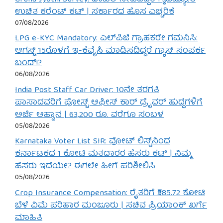
ಉಚಿತ ಕರೆಂಟ್ ಕಟ್ | ಸರ್ಕಾರದ ಹೊಸ ಎಚ್ಚರಿಕೆ
07/08/2026
LPG e-KYC Mandatory: ಎಲ್‌ಪಿಜಿ ಗ್ರಾಹಕರೇ ಗಮನಿಸಿ:
ಆಗಸ್ಟ್ 15ರೊಳಗೆ ಇ-ಕೆವೈಸಿ ಮಾಡಿಸದಿದ್ದರೆ ಗ್ಯಾಸ್ ಸಂಪರ್ಕ
ಬಂದ್!?
06/08/2026
India Post Staff Car Driver: 10ನೇ ತರಗತಿ
ಪಾಸಾದವರಿಗೆ ಪೋಸ್ಟ್ ಆಫೀಸ್ ಕಾರ್ ಡ್ರೈವರ್ ಹುದ್ದೆಗಳಿಗೆ
ಅರ್ಜಿ ಆಹ್ವಾನ | 63,200 ರೂ. ವರೆಗೂ ಸಂಬಳ
05/08/2026
Karnataka Voter List SIR: ವೋಟ್ ಲಿಸ್ಟ್‌ನಿಂದ
ಕರ್ನಾಟಕದ 1 ಕೋಟಿ ಮತದಾರರ ಹೆಸರು ಕಟ್ | ನಿಮ್ಮ
ಹೆಸರು ಇದೆಯೇ? ಈಗಲೇ ಹೀಗೆ ಪರಿಶೀಲಿಸಿ
05/08/2026
Crop Insurance Compensation: ರೈತರಿಗೆ ₹585.72 ಕೋಟಿ
ಬೆಳೆ ವಿಮೆ ಪರಿಹಾರ ಮಂಜೂರು | ಸಚಿವ ಪ್ರಿಯಾಂಕ್ ಖರ್ಗೆ
ಮಾಹಿತಿ