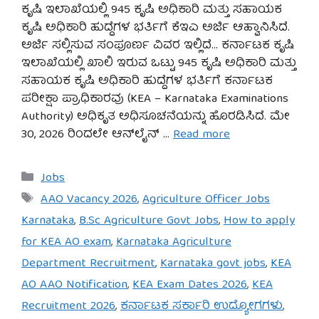
ಕೃಷಿ ಇಲಾಖೆಯಲ್ಲಿ 945 ಕೃಷಿ ಅಧಿಕಾರಿ ಮತ್ತು ಸಹಾಯಕ
ಕೃಷಿ ಅಧಿಕಾರಿ ಹುದ್ದೆಗಳ ಭರ್ತಿಗೆ ಕೆಇಎ ಅರ್ಜಿ ಆಹ್ವಾನಿಸಿದೆ.
ಅರ್ಜಿ ಸಲ್ಲಿಸುವ ಸಂಪೂರ್ಣ ವಿವರ ಇಲ್ಲಿದೆ… ಕರ್ನಾಟಕ ಕೃಷಿ
ಇಲಾಖೆಯಲ್ಲಿ ಖಾಲಿ ಇರುವ ಒಟ್ಟು 945 ಕೃಷಿ ಅಧಿಕಾರಿ ಮತ್ತು
ಸಹಾಯಕ ಕೃಷಿ ಅಧಿಕಾರಿ ಹುದ್ದೆಗಳ ಭರ್ತಿಗೆ ಕರ್ನಾಟಕ
ಪರೀಕ್ಷಾ ಪ್ರಾಧಿಕಾರವು (KEA – Karnataka Examinations
Authority) ಅಧಿಕೃತ ಅಧಿಸೂಚನೆಯನ್ನು ಹೊರಡಿಸಿದೆ. ಮೇ
30, 2026 ರಿಂದಲೇ ಆನ್‌ಲೈನ್ …
Read more
Categories
Jobs
Tags
AAO Vacancy 2026
,
Agriculture Officer Jobs
Karnataka
,
B.Sc Agriculture Govt Jobs
,
How to apply
for KEA AO exam
,
Karnataka Agriculture
Department Recruitment
,
Karnataka govt jobs
,
KEA
AO AAO Notification
,
KEA Exam Dates 2026
,
KEA
Recruitment 2026
,
ಕರ್ನಾಟಕ ಸರ್ಕಾರಿ ಉದ್ಯೋಗಗಳು
,