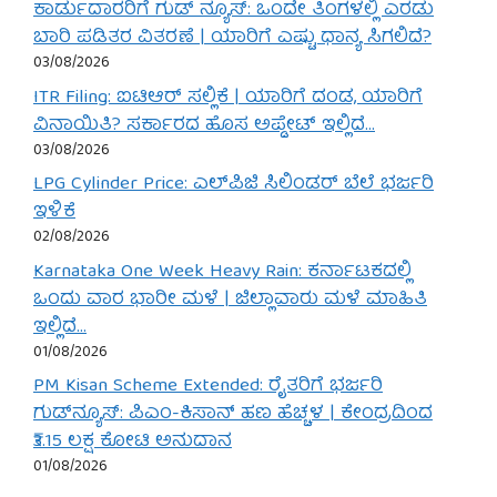
ಕಾರ್ಡುದಾರರಿಗೆ ಗುಡ್ ನ್ಯೂಸ್: ಒಂದೇ ತಿಂಗಳಲ್ಲಿ ಎರಡು
ಬಾರಿ ಪಡಿತರ ವಿತರಣೆ | ಯಾರಿಗೆ ಎಷ್ಟು ಧಾನ್ಯ ಸಿಗಲಿದೆ?
03/08/2026
ITR Filing: ಐಟಿಆರ್ ಸಲ್ಲಿಕೆ | ಯಾರಿಗೆ ದಂಡ, ಯಾರಿಗೆ
ವಿನಾಯಿತಿ? ಸರ್ಕಾರದ ಹೊಸ ಅಪ್ಡೇಟ್ ಇಲ್ಲಿದೆ…
03/08/2026
LPG Cylinder Price: ಎಲ್‌ಪಿಜಿ ಸಿಲಿಂಡರ್ ಬೆಲೆ ಭರ್ಜರಿ
ಇಳಿಕೆ
02/08/2026
Karnataka One Week Heavy Rain: ಕರ್ನಾಟಕದಲ್ಲಿ
ಒಂದು ವಾರ ಭಾರೀ ಮಳೆ | ಜಿಲ್ಲಾವಾರು ಮಳೆ ಮಾಹಿತಿ
ಇಲ್ಲಿದೆ…
01/08/2026
PM Kisan Scheme Extended: ರೈತರಿಗೆ ಭರ್ಜರಿ
ಗುಡ್‌ನ್ಯೂಸ್: ಪಿಎಂ-ಕಿಸಾನ್ ಹಣ ಹೆಚ್ಚಳ | ಕೇಂದ್ರದಿಂದ
₹3.15 ಲಕ್ಷ ಕೋಟಿ ಅನುದಾನ
01/08/2026