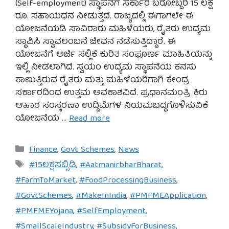
(Self-employment) ಸ್ಥಾಪನೆಗೆ ಸರ್ಕಾರ ಬರೋಬ್ಬರಿ 15 ಲಕ್ಷ
ರೂ. ಸಹಾಯಧನ ನೀಡುತ್ತದೆ. ರಾಜ್ಯದಲ್ಲಿ ಈಗಾಗಲೇ ಈ
ಯೋಜನೆಯಡಿ ಸಾವಿರಾರು ಮಹಿಳೆಯರು, ರೈತರು ಉದ್ಯಮ
ಸ್ಥಾಪಿಸಿ ಸ್ವಾವಲಂಬನೆ ಜೀವನ ನಡೆಸುತ್ತಿದ್ದಾರೆ. ಈ
ಯೋಜನೆಗೆ ಅರ್ಜಿ ಸಲ್ಲಿಕೆ ಕುರಿತ ಸಂಪೂರ್ಣ ಮಾಹಿತಿಯನ್ನು
ಇಲ್ಲಿ ನೀಡಲಾಗಿದೆ. ಸ್ವಯಂ ಉದ್ಯಮ ಸ್ಥಾಪನೆಯ ಕನಸು
ಕಾಣುತ್ತಿರುವ ರೈತರು ಮತ್ತು ಮಹಿಳೆಯರಿಗಾಗಿ ಕೇಂದ್ರ
ಸರ್ಕಾರದಿಂದ ಉತ್ತಮ ಅವಕಾಶವಿದೆ. ಪ್ರಧಾನಮಂತ್ರಿ ಕಿರು
ಆಹಾರ ಸಂಸ್ಕರಣಾ ಉದ್ದಿಮೆಗಳ ನಿಯಮಬದ್ಧಗೊಳಿಸುವಿಕೆ
ಯೋಜನೆಯ …
Read more
Categories
Finance
,
Govt Schemes
,
News
Tags
#15ಲಕ್ಷಸಬ್ಸಿಡಿ
,
#AatmanirbharBharat
,
#FarmToMarket
,
#FoodProcessingBusiness
,
#GovtSchemes
,
#MakeInIndia
,
#PMFMEApplication
,
#PMFMEYojana
,
#SelfEmployment
,
#SmallScaleIndustry
,
#SubsidyForBusiness
,