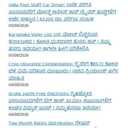
India Post Staff Car Driver: 10ನೇ ತರಗತಿ
ಪಾಸಾದವರಿಗೆ ಪೋಸ್ಟ್ ಆಫೀಸ್ ಕಾರ್ ಡ್ರೈವರ್ ಹುದ್ದೆಗಳಿಗೆ
ಅರ್ಜಿ ಆಹ್ವಾನ | 63,200 ರೂ. ವರೆಗೂ ಸಂಬಳ
05/08/2026
Karnataka Voter List SIR: ವೋಟ್ ಲಿಸ್ಟ್‌ನಿಂದ
ಕರ್ನಾಟಕದ 1 ಕೋಟಿ ಮತದಾರರ ಹೆಸರು ಕಟ್ | ನಿಮ್ಮ
ಹೆಸರು ಇದೆಯೇ? ಈಗಲೇ ಹೀಗೆ ಪರಿಶೀಲಿಸಿ
05/08/2026
Crop Insurance Compensation: ರೈತರಿಗೆ ₹585.72 ಕೋಟಿ
ಬೆಳೆ ವಿಮೆ ಪರಿಹಾರ ಮಂಜೂರು | ಸಚಿವ ಪ್ರಿಯಾಂಕ್ ಖರ್ಗೆ
ಮಾಹಿತಿ
04/08/2026
Gruha Jyothi Free Electricity: ಗೃಹಜ್ಯೋತಿ
ಫಲಾನುಭವಿಗಳಿಗೆ ಬಿಗ್ ಶಾಕ್: 82,220+ ಕುಟುಂಬಗಳಿಗೆ
ಉಚಿತ ವಿದ್ಯುತ್ ಬಂದ್ | ನಿಮ್ಮ ಹೆಸರೂ ಇದೆಯೇ?
04/08/2026
Two Month Ration Distribution: ರೇಷನ್