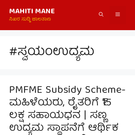
Skip
MAHITI MANE
to
Menu
content
ನಿಖರ ಸುದ್ದಿ ಜಾಲತಾಣ
#ಸ್ವಯಂಉದ್ಯಮ
PMFME Subsidy Scheme-
ಮಹಿಳೆಯರು, ರೈತರಿಗೆ ₹15
ಲಕ್ಷ ಸಹಾಯಧನ | ಸಣ್ಣ
ಉದ್ಯಮ ಸ್ಥಾಪನೆಗೆ ಆರ್ಥಿಕ