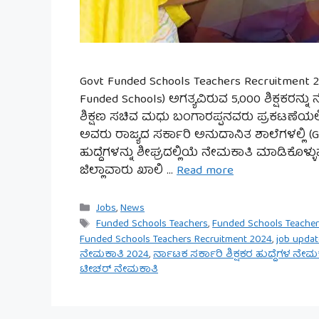
Govt Funded Schools Teachers Recruitment 20
Funded Schools) ಅಗತ್ಯವಿರುವ 5,000 ಶಿಕ್ಷಕರನ್ನ
ಶಿಕ್ಷಣ ಸಚಿವ ಮಧು ಬಂಗಾರಪ್ಪನವರು ಪ್ರಕಟಣೆಯಲ್ಲಿ
ಅವರು ರಾಜ್ಯದ ಸರ್ಕಾರಿ ಅನುದಾನಿತ ಶಾಲೆಗಳಲ್ಲಿ (G
ಹುದ್ದೆಗಳನ್ನು ಶೀಘ್ರದಲ್ಲಿಯೆ ನೇಮಕಾತಿ ಮಾಡಿಕೊಳ್ಳ
ಜಿಲ್ಲಾವಾರು ಖಾಲಿ …
Read more
Categories
Jobs
,
News
Tags
Funded Schools Teachers
,
Funded Schools Teacher
Funded Schools Teachers Recruitment 2024
,
job updat
ನೇಮಕಾತಿ 2024
,
ರ್ನಾಟಕ ಸರ್ಕಾರಿ ಶಿಕ್ಷಕರ ಹುದ್ದೆಗಳ ನೇಮ
ಟೀಚರ್ ನೇಮಕಾತಿ