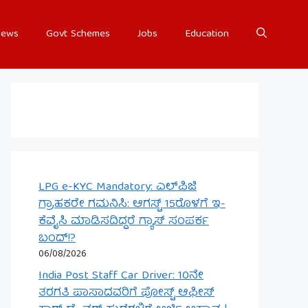
ews
Govt Schemes
Jobs
Education
LPG e-KYC Mandatory: ಎಲ್‌ಪಿಜಿ
ಗ್ರಾಹಕರೇ ಗಮನಿಸಿ: ಆಗಸ್ಟ್ 15ರೊಳಗೆ ಇ-
ಕೆವೈಸಿ ಮಾಡಿಸದಿದ್ದರೆ ಗ್ಯಾಸ್ ಸಂಪರ್ಕ
ಬಂದ್!?
06/08/2026
India Post Staff Car Driver: 10ನೇ
ತರಗತಿ ಪಾಸಾದವರಿಗೆ ಪೋಸ್ಟ್ ಆಫೀಸ್