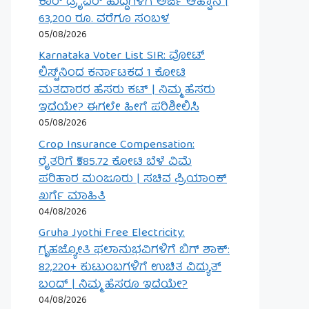
ಕಾರ್ ಡ್ರೈವರ್ ಹುದ್ದೆಗಳಿಗೆ ಅರ್ಜಿ ಆಹ್ವಾನ |
63,200 ರೂ. ವರೆಗೂ ಸಂಬಳ
05/08/2026
Karnataka Voter List SIR: ವೋಟ್
ಲಿಸ್ಟ್‌ನಿಂದ ಕರ್ನಾಟಕದ 1 ಕೋಟಿ
ಮತದಾರರ ಹೆಸರು ಕಟ್ | ನಿಮ್ಮ ಹೆಸರು
ಇದೆಯೇ? ಈಗಲೇ ಹೀಗೆ ಪರಿಶೀಲಿಸಿ
05/08/2026
Crop Insurance Compensation:
ರೈತರಿಗೆ ₹585.72 ಕೋಟಿ ಬೆಳೆ ವಿಮೆ
ಪರಿಹಾರ ಮಂಜೂರು | ಸಚಿವ ಪ್ರಿಯಾಂಕ್
ಖರ್ಗೆ ಮಾಹಿತಿ
04/08/2026
Gruha Jyothi Free Electricity:
ಗೃಹಜ್ಯೋತಿ ಫಲಾನುಭವಿಗಳಿಗೆ ಬಿಗ್ ಶಾಕ್:
82,220+ ಕುಟುಂಬಗಳಿಗೆ ಉಚಿತ ವಿದ್ಯುತ್
ಬಂದ್ | ನಿಮ್ಮ ಹೆಸರೂ ಇದೆಯೇ?
04/08/2026