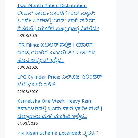
Two Month Ration Distribution:
ರೇಷನ್ ಕಾರ್ಡುದಾರರಿಗೆ ಗುಡ್ ನ್ಯೂಸ್:
ಒಂದೇ ತಿಂಗಳಲ್ಲಿ ಎರಡು ಬಾರಿ ಪಡಿತರ
ವಿತರಣೆ | ಯಾರಿಗೆ ಎಷ್ಟು ಧಾನ್ಯ ಸಿಗಲಿದೆ?
03/08/2026
ITR Filing: ಐಟಿಆರ್ ಸಲ್ಲಿಕೆ | ಯಾರಿಗೆ
ದಂಡ, ಯಾರಿಗೆ ವಿನಾಯಿತಿ? ಸರ್ಕಾರದ
ಹೊಸ ಅಪ್ಡೇಟ್ ಇಲ್ಲಿದೆ…
03/08/2026
LPG Cylinder Price: ಎಲ್‌ಪಿಜಿ ಸಿಲಿಂಡರ್
ಬೆಲೆ ಭರ್ಜರಿ ಇಳಿಕೆ
02/08/2026
Karnataka One Week Heavy Rain:
ಕರ್ನಾಟಕದಲ್ಲಿ ಒಂದು ವಾರ ಭಾರೀ ಮಳೆ |
ಜಿಲ್ಲಾವಾರು ಮಳೆ ಮಾಹಿತಿ ಇಲ್ಲಿದೆ…
01/08/2026
PM Kisan Scheme Extended: ರೈತರಿಗೆ