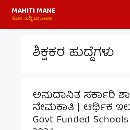
Skip
MAHITI MANE
to
content
ನಿಖರ ಸುದ್ದಿ ಜಾಲತಾಣ
ಶಿಕ್ಷಕರ ಹುದ್ದೆಗಳು
ಅನುದಾನಿತ ಸರ್ಕಾರಿ ಶಾಲೆ
ನೇಮಕಾತಿ | ಆರ್ಥಿಕ 
Govt Funded Schools