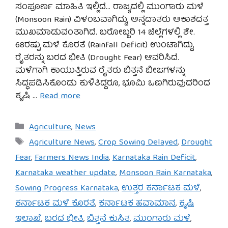
ಸಂಪೂರ್ಣ ಮಾಹಿತಿ ಇಲ್ಲಿದೆ… ರಾಜ್ಯದಲ್ಲಿ ಮುಂಗಾರು ಮಳೆ
(Monsoon Rain) ವಿಳಂಬವಾಗಿದ್ದು, ಅನ್ನದಾತರು ಆಕಾಶದತ್ತ
ಮುಖಮಾಡುವಂತಾಗಿದೆ. ಬರೋಬ್ಬರಿ 14 ಜಿಲ್ಲೆಗಳಲ್ಲಿ ಶೇ.
68ರಷ್ಟು ಮಳೆ ಕೊರತೆ (Rainfall Deficit) ಉಂಟಾಗಿದ್ದು,
ರೈತರನ್ನು ಬರದ ಭೀತಿ (Drought Fear) ಆವರಿಸಿದೆ.
ಮಳೆಗಾಗಿ ಕಾಯುತ್ತಿರುವ ರೈತರು ಬಿತ್ತನೆ ಬೀಜಗಳನ್ನು
ಸಿದ್ಧಪಡಿಸಿಕೊಂಡು ಕುಳಿತಿದ್ದರೂ, ಭೂಮಿ ಒಣಗಿರುವುದರಿಂದ
ಕೃಷಿ …
Read more
Categories
Agriculture
,
News
Tags
Agriculture News
,
Crop Sowing Delayed
,
Drought
Fear
,
Farmers News India
,
Karnataka Rain Deficit
,
Karnataka weather update
,
Monsoon Rain Karnataka
,
Sowing Progress Karnataka
,
ಉತ್ತರ ಕರ್ನಾಟಕ ಮಳೆ
,
ಕರ್ನಾಟಕ ಮಳೆ ಕೊರತೆ
,
ಕರ್ನಾಟಕ ಹವಾಮಾನ
,
ಕೃಷಿ
ಇಲಾಖೆ
,
ಬರದ ಭೀತಿ
,
ಬಿತ್ತನೆ ಕುಸಿತ
,
ಮುಂಗಾರು ಮಳೆ
,