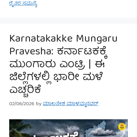
ರೈತರ ಸಮಸ್ಯೆ
Karnatakakke Mungaru
Pravesha: ಕರ್ನಾಟಕಕ್ಕೆ
ಮುಂಗಾರು ಎಂಟ್ರಿ | ಈ
ಜಿಲ್ಲೆಗಳಲ್ಲಿ ಭಾರೀ ಮಳೆ
ಎಚ್ಚರಿಕೆ
02/06/2026
by
ಮಾಲತೇಶ ಮಾಳಮ್ಮನವರ್