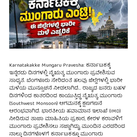
Karnatakakke Mungaru Pravesha: ಕರ್ನಾಟಕಕ್ಕೆ
ಇನ್ನೆರಡು ದಿನಗಳಲ್ಲಿ ನೈಋತ್ಯ ಮುಂಗಾರು ಪ್ರವೇಶಿಸುವ
ಸಾಧ್ಯತೆ. ಬೆಂಗಳೂರು ಸೇರಿದಂತೆ ಹಲವು ಜಿಲ್ಲೆಗಳಲ್ಲಿ ಭಾರೀ
ಮಳೆಯ ಮುನ್ಸೂಚನೆ ನೀಡಲಾಗಿದೆ… ರಾಜ್ಯದ ಜನರು ಬಹಳ
ದಿನಗಳಿಂದ ಕಾತರದಿಂದ ಕಾಯುತ್ತಿದ್ದ ನೈಋತ್ಯ ಮುಂಗಾರು
(Southwest Monsoon) ಆಗಮನಕ್ಕೆ ಕ್ಷಣಗಣನೆ
ಆರಂಭವಾಗಿದೆ. ಭಾರತೀಯ ಹವಾಮಾನ ಇಲಾಖೆ (IMD)
ನೀಡಿರುವ ತಾಜಾ ಮಾಹಿತಿಯ ಪ್ರಕಾರ, ಕೇರಳ ಕರಾವಳಿಗೆ
ಮುಂಗಾರು ಪ್ರವೇಶಿಸಲು ಸಜ್ಜಾಗಿದ್ದು, ಮುಂದಿನ ಎರಡರಿಂದ
ನಾಲ್ಕು ದಿನಗಳೊಳಗೆ ಕರ್ನಾಟಕಕ್ಕೂ ಮುಂಗಾರು