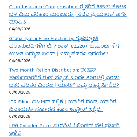
Crop Insurance Compensation: ರೈತರಿಗೆ ₹585.72 ಕೋಟಿ
ಬೆಳೆ ವಿಮೆ ಪರಿಹಾರ ಮಂಜೂರು | ಸಚಿವ ಪ್ರಿಯಾಂಕ್ ಖರ್ಗೆ
ಮಾಹಿತಿ
04/08/2026
Gruha Jyothi Free Electricity: ಗೃಹಜ್ಯೋತಿ
ಫಲಾನುಭವಿಗಳಿಗೆ ಬಿಗ್ ಶಾಕ್: 82,220+ ಕುಟುಂಬಗಳಿಗೆ
ಉಚಿತ ವಿದ್ಯುತ್ ಬಂದ್ | ನಿಮ್ಮ ಹೆಸರೂ ಇದೆಯೇ?
04/08/2026
Two Month Ration Distribution: ರೇಷನ್
ಕಾರ್ಡುದಾರರಿಗೆ ಗುಡ್ ನ್ಯೂಸ್: ಒಂದೇ ತಿಂಗಳಲ್ಲಿ ಎರಡು
ಬಾರಿ ಪಡಿತರ ವಿತರಣೆ | ಯಾರಿಗೆ ಎಷ್ಟು ಧಾನ್ಯ ಸಿಗಲಿದೆ?
03/08/2026
ITR Filing: ಐಟಿಆರ್ ಸಲ್ಲಿಕೆ | ಯಾರಿಗೆ ದಂಡ, ಯಾರಿಗೆ
ವಿನಾಯಿತಿ? ಸರ್ಕಾರದ ಹೊಸ ಅಪ್ಡೇಟ್ ಇಲ್ಲಿದೆ…
03/08/2026
LPG Cylinder Price: ಎಲ್‌ಪಿಜಿ ಸಿಲಿಂಡರ್ ಬೆಲೆ ಭರ್ಜರಿ
ಇಳಿಕೆ