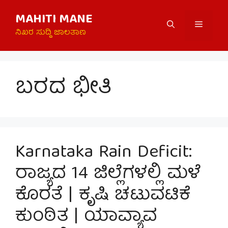
Skip
MAHITI MANE
to
Menu
content
ನಿಖರ ಸುದ್ದಿ ಜಾಲತಾಣ
ಬರದ ಭೀತಿ
Karnataka Rain Deficit:
ರಾಜ್ಯದ 14 ಜಿಲ್ಲೆಗಳಲ್ಲಿ ಮಳೆ
ಕೊರತೆ | ಕೃಷಿ ಚಟುವಟಿಕೆ
ಕುಂಠಿತ | ಯಾವ್ಯಾವ