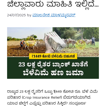
ಜಿಲ್ಲಾವಾರು ಮಾಹಿತಿ ಇಲ್ಲಿದೆ…
24/07/2025
by
ಮಾಲತೇಶ ಮಾಳಮ್ಮನವರ್
ರಾಜ್ಯದ 23 ಲಕ್ಷ ರೈತರಿಗೆ ಒಟ್ಟು ₹1,449 ಕೋಟಿ ರೂ. ಬೆಳೆ ವಿಮೆ
ಪರಿಹಾರ (Crop Insurance Relief) ಬಿಡುಗಡೆಯಾಗಿದೆ.
ಯಾವ ಜಿಲ್ಲೆಗೆ ಎಷ್ಟೆಷ್ಟು ಪರಿಹಾರ ಸಿಕ್ಕಿದೆ? ಸಂಪೂರ್ಣ