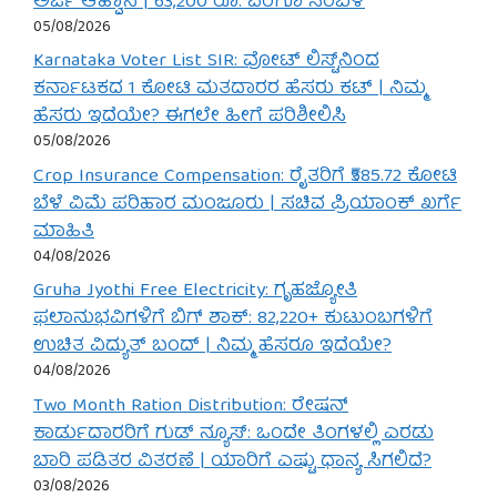
ಅರ್ಜಿ ಆಹ್ವಾನ | 63,200 ರೂ. ವರೆಗೂ ಸಂಬಳ
05/08/2026
Karnataka Voter List SIR: ವೋಟ್ ಲಿಸ್ಟ್‌ನಿಂದ
ಕರ್ನಾಟಕದ 1 ಕೋಟಿ ಮತದಾರರ ಹೆಸರು ಕಟ್ | ನಿಮ್ಮ
ಹೆಸರು ಇದೆಯೇ? ಈಗಲೇ ಹೀಗೆ ಪರಿಶೀಲಿಸಿ
05/08/2026
Crop Insurance Compensation: ರೈತರಿಗೆ ₹585.72 ಕೋಟಿ
ಬೆಳೆ ವಿಮೆ ಪರಿಹಾರ ಮಂಜೂರು | ಸಚಿವ ಪ್ರಿಯಾಂಕ್ ಖರ್ಗೆ
ಮಾಹಿತಿ
04/08/2026
Gruha Jyothi Free Electricity: ಗೃಹಜ್ಯೋತಿ
ಫಲಾನುಭವಿಗಳಿಗೆ ಬಿಗ್ ಶಾಕ್: 82,220+ ಕುಟುಂಬಗಳಿಗೆ
ಉಚಿತ ವಿದ್ಯುತ್ ಬಂದ್ | ನಿಮ್ಮ ಹೆಸರೂ ಇದೆಯೇ?
04/08/2026
Two Month Ration Distribution: ರೇಷನ್
ಕಾರ್ಡುದಾರರಿಗೆ ಗುಡ್ ನ್ಯೂಸ್: ಒಂದೇ ತಿಂಗಳಲ್ಲಿ ಎರಡು
ಬಾರಿ ಪಡಿತರ ವಿತರಣೆ | ಯಾರಿಗೆ ಎಷ್ಟು ಧಾನ್ಯ ಸಿಗಲಿದೆ?
03/08/2026