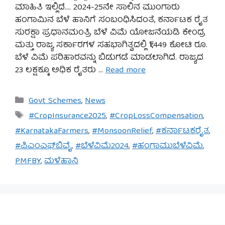
ಮಾಹಿತಿ ಇಲ್ಲಿದೆ…. 2024-25ನೇ ಸಾಲಿನ ಮುಂಗಾರು
ಹಂಗಾಮಿನ ಬೆಳೆ ಹಾನಿಗೆ ಸಂಬಂಧಿಸಿದಂತೆ, ಕರ್ನಾಟಕ ರೈತ
ಸುರಕ್ಷಾ ಪ್ರಧಾನಮಂತ್ರಿ ಬೆಳೆ ವಿಮೆ ಯೋಜನೆಯಡಿ ಕೇಂದ್ರ
ಮತ್ತು ರಾಜ್ಯ ಸರ್ಕಾರಗಳ ಸಹಭಾಗಿತ್ವದಲ್ಲಿ ₹1,449 ಕೋಟಿ ರೂ.
ಬೆಳೆ ವಿಮೆ ಪರಿಹಾರವನ್ನು ಬಿಡುಗಡೆ ಮಾಡಲಾಗಿದೆ. ರಾಜ್ಯದ
23 ಲಕ್ಷಕ್ಕೂ ಅಧಿಕ ರೈತರು …
Read more
Categories
Govt Schemes
,
News
Tags
#CropInsurance2025
,
#CropLossCompensation
,
#KarnatakaFarmers
,
#MonsoonRelief
,
#ಕರ್ನಾಟಕರೈತ
,
#ಪಿಎಂಎಫ್‌ಬಿವೈ
,
#ಬೆಳೆವಿಮೆ2024
,
#ಹಂಗಾಮುಬೆಳೆವಿಮೆ
,
PMFBY
,
ಮಳೆಹಾನಿ