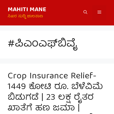
Skip
MAHITI MANE
to
Menu
content
ನಿಖರ ಸುದ್ದಿ ಜಾಲತಾಣ
#ಪಿಎಂಎಫ್‌ಬಿವೈ
Crop Insurance Relief-
1449 ಕೋಟಿ ರೂ. ಬೆಳೆವಿಮೆ
ಬಿಡುಗಡೆ | 23 ಲಕ್ಷ ರೈತರ
ಖಾತೆಗೆ ಹಣ ಜಮಾ |