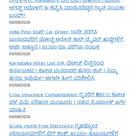
LPG e-KYC Mandatory: ಎಲ್‌ಪಿಜಿ ಗ್ರಾಹಕರೇ ಗಮನಿಸಿ:
ಆಗಸ್ಟ್ 15ರೊಳಗೆ ಇ-ಕೆವೈಸಿ ಮಾಡಿಸದಿದ್ದರೆ ಗ್ಯಾಸ್ ಸಂಪರ್ಕ
ಬಂದ್!?
06/08/2026
India Post Staff Car Driver: 10ನೇ ತರಗತಿ
ಪಾಸಾದವರಿಗೆ ಪೋಸ್ಟ್ ಆಫೀಸ್ ಕಾರ್ ಡ್ರೈವರ್ ಹುದ್ದೆಗಳಿಗೆ
ಅರ್ಜಿ ಆಹ್ವಾನ | 63,200 ರೂ. ವರೆಗೂ ಸಂಬಳ
05/08/2026
Karnataka Voter List SIR: ವೋಟ್ ಲಿಸ್ಟ್‌ನಿಂದ
ಕರ್ನಾಟಕದ 1 ಕೋಟಿ ಮತದಾರರ ಹೆಸರು ಕಟ್ | ನಿಮ್ಮ
ಹೆಸರು ಇದೆಯೇ? ಈಗಲೇ ಹೀಗೆ ಪರಿಶೀಲಿಸಿ
05/08/2026
Crop Insurance Compensation: ರೈತರಿಗೆ ₹585.72 ಕೋಟಿ
ಬೆಳೆ ವಿಮೆ ಪರಿಹಾರ ಮಂಜೂರು | ಸಚಿವ ಪ್ರಿಯಾಂಕ್ ಖರ್ಗೆ
ಮಾಹಿತಿ
04/08/2026
Gruha Jyothi Free Electricity: ಗೃಹಜ್ಯೋತಿ
ಫಲಾನುಭವಿಗಳಿಗೆ ಬಿಗ್ ಶಾಕ್: 82,220+ ಕುಟುಂಬಗಳಿಗೆ