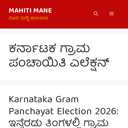
Skip
MAHITI MANE
to
Menu
content
ನಿಖರ ಸುದ್ದಿ ಜಾಲತಾಣ
ಕರ್ನಾಟಕ ಗ್ರಾಮ
ಪಂಚಾಯಿತಿ ಎಲೆಕ್ಷನ್
Karnataka Gram
Panchayat Election 2026:
ಇನ್ನೆರಡು ತಿಂಗಳಲ್ಲಿ ಗ್ರಾಮ