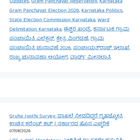
Updates
,
Gram Panchayat Reservation
,
Karnataka
Gram Panchayat Election 2026
,
Karnataka Politics
,
State Election Commission Karnataka
,
Ward
Delimitation Karnataka
,
ಈಶ್ವರ ಖಂಡ್ರೆ
,
ಕರ್ನಾಟಕ ಗ್ರಾಮ
ಪಂಚಾಯಿತಿ ಎಲೆಕ್ಷನ್
,
ಕ್ಷೇತ್ರ ವಿಂಗಡಣೆ
,
ಗ್ರಾಮ
ಪಂಚಾಯಿತಿ ಚುನಾವಣೆ 2026
,
ಪಂಚಾಯತ್‌ರಾಜ್ ಇಲಾಖೆ
,
ರಾಜ್ಯ ಚುನಾವಣಾ ಆಯೋಗ
,
ವಾರ್ಡ್ ಮೀಸಲಾತಿ
Gruha Jyothi Survey: ದಾಖಲೆ ನೀಡದಿದ್ದರೆ ಗೃಹಜ್ಯೋತಿ
ಉಚಿತ ಕರೆಂಟ್ ಕಟ್ | ಸರ್ಕಾರದ ಹೊಸ ಎಚ್ಚರಿಕೆ
07/08/2026