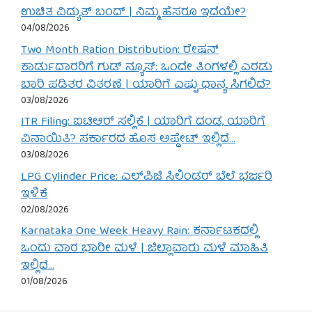
ಉಚಿತ ವಿದ್ಯುತ್ ಬಂದ್ | ನಿಮ್ಮ ಹೆಸರೂ ಇದೆಯೇ?
04/08/2026
Two Month Ration Distribution: ರೇಷನ್
ಕಾರ್ಡುದಾರರಿಗೆ ಗುಡ್ ನ್ಯೂಸ್: ಒಂದೇ ತಿಂಗಳಲ್ಲಿ ಎರಡು
ಬಾರಿ ಪಡಿತರ ವಿತರಣೆ | ಯಾರಿಗೆ ಎಷ್ಟು ಧಾನ್ಯ ಸಿಗಲಿದೆ?
03/08/2026
ITR Filing: ಐಟಿಆರ್ ಸಲ್ಲಿಕೆ | ಯಾರಿಗೆ ದಂಡ, ಯಾರಿಗೆ
ವಿನಾಯಿತಿ? ಸರ್ಕಾರದ ಹೊಸ ಅಪ್ಡೇಟ್ ಇಲ್ಲಿದೆ…
03/08/2026
LPG Cylinder Price: ಎಲ್‌ಪಿಜಿ ಸಿಲಿಂಡರ್ ಬೆಲೆ ಭರ್ಜರಿ
ಇಳಿಕೆ
02/08/2026
Karnataka One Week Heavy Rain: ಕರ್ನಾಟಕದಲ್ಲಿ
ಒಂದು ವಾರ ಭಾರೀ ಮಳೆ | ಜಿಲ್ಲಾವಾರು ಮಳೆ ಮಾಹಿತಿ
ಇಲ್ಲಿದೆ…
01/08/2026