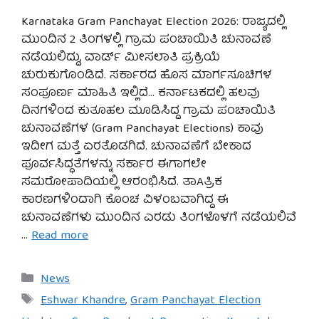
Karnataka Gram Panchayat Election 2026: ರಾಜ್ಯದಲ್ಲಿ
ಮುಂದಿನ 2 ತಿಂಗಳಲ್ಲಿ ಗ್ರಾಮ ಪಂಚಾಯಿತಿ ಚುನಾವಣೆ
ನಡೆಯಲಿದ್ದು, ವಾರ್ಡ್ ಮೀಸಲಾತಿ ಪ್ರಕ್ರಿಯೆ
ಚುರುಕುಗೊಂಡಿದೆ. ಸರ್ಕಾರದ ಹೊಸ ಮಾರ್ಗಸೂಚಿಗಳ
ಸಂಪೂರ್ಣ ಮಾಹಿತಿ ಇಲ್ಲಿದೆ… ಕರ್ನಾಟಕದಲ್ಲಿ ಹಲವು
ದಿನಗಳಿಂದ ಕುತೂಹಲ ಮೂಡಿಸಿದ್ದ ಗ್ರಾಮ ಪಂಚಾಯಿತಿ
ಚುನಾವಣೆಗಳ (Gram Panchayat Elections) ಕಾವು
ಇದೀಗ ಮತ್ತೆ ಏರತೊಡಗಿದೆ. ಚುನಾವಣೆಗೆ ಬೇಕಾದ
ಪೂರ್ವಸಿದ್ಧತೆಗಳನ್ನು ಸರ್ಕಾರ ಈಗಾಗಲೇ
ಸಮರೋಪಾದಿಯಲ್ಲಿ ಆರಂಭಿಸಿದೆ. ತಾAತ್ರಿಕ
ಕಾರಣಗಳಿಂದಾಗಿ ಕೊಂಚ ವಿಳಂಬವಾಗಿದ್ದ ಈ
ಚುನಾವಣೆಗಳು ಮುಂದಿನ ಎರಡು ತಿಂಗಳೊಳಗೆ ನಡೆಯಲಿವೆ
…
Read more
Categories
News
Tags
Eshwar Khandre
,
Gram Panchayat Election