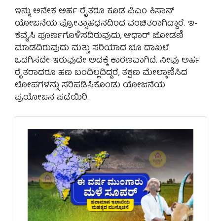
ಇನ್ನು ಅನೇಕ ಅರ್ಹ ರೈತರೂ ಕೂಡ ಪಿಎಂ ಕಿಸಾನ್
ಯೋಜನೆಯ ಪ್ರೋತ್ಸಾಹಧನದಿಂದ ವಂಚಿತರಾಗಿದ್ದಾರೆ. ಇ-
ಕೆವೈಸಿ ಪೂರ್ಣಗೊಳಿಸದಿರುವುದು, ಆಧಾರ್ ಜೋಡಣಿ
ಮಾಡದಿರುವುದು ಮತ್ತು ಸರಿಯಾದ ಭೂ ದಾಖಲೆ
ಒದಗಿಸದೇ ಇರುವುದೇ ಅದಕ್ಕೆ ಕಾರಣವಾಗಿದೆ. ನೀವು ಅರ್ಹ
ರೈತರಾದರೂ ಹಣ ಬಂದಿಲ್ಲದಿದ್ದರೆ, ತಕ್ಷಣ ಮೇಲ್ಕಾಣಿಸಿದ
ಲೋಪಗಳನ್ನು ಸರಿಪಡಿಸಿಕೊಂಡು ಯೋಜನೆಯ
ಪ್ರಯೋಜನ ಪಡೆಯಿರಿ.