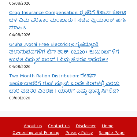
05/08/2026
Crop Insurance Compensation: ರೈತರಿಗೆ ₹585.72 ಕೋಟಿ
ಬೆಳೆ ವಿಮೆ ಪರಿಹಾರ ಮಂಜೂರು | ಸಚಿವ ಪ್ರಿಯಾಂಕ್ ಖರ್ಗೆ
ಮಾಹಿತಿ
04/08/2026
Gruha Jyothi Free Electricity: ಗೃಹಜ್ಯೋತಿ
ಫಲಾನುಭವಿಗಳಿಗೆ ಬಿಗ್ ಶಾಕ್: 82,220+ ಕುಟುಂಬಗಳಿಗೆ
ಉಚಿತ ವಿದ್ಯುತ್ ಬಂದ್ | ನಿಮ್ಮ ಹೆಸರೂ ಇದೆಯೇ?
04/08/2026
Two Month Ration Distribution: ರೇಷನ್
ಕಾರ್ಡುದಾರರಿಗೆ ಗುಡ್ ನ್ಯೂಸ್: ಒಂದೇ ತಿಂಗಳಲ್ಲಿ ಎರಡು
ಬಾರಿ ಪಡಿತರ ವಿತರಣೆ | ಯಾರಿಗೆ ಎಷ್ಟು ಧಾನ್ಯ ಸಿಗಲಿದೆ?
03/08/2026
About us
Contact us
Disclaimer
Home
Ownership and Funding
Privacy Policy
Sample Page