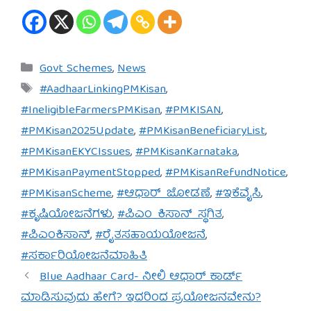
Categories
Govt Schemes
,
News
Tags
#AadhaarLinkingPMKisan
,
#IneligibleFarmersPMKisan
,
#PMKISAN
,
#PMKisan2025Update
,
#PMKisanBeneficiaryList
,
#PMKisanEKYCIssues
,
#PMKisanKarnataka
,
#PMKisanPaymentStopped
,
#PMKisanRefundNotice
,
#PMKisanScheme
,
#ಆಧಾರ್_ಜೋಡಣೆ
,
#ಇಕೆವೈಸಿ
,
#ಕೃಷಿಯೋಜನೆಗಳು
,
#ಪಿಎಂ_ಕಿಸಾನ್_ಸ್ಥಗಿತ
,
#ಪಿಎಂಕಿಸಾನ್
,
#ರೈತಸಹಾಯಯೋಜನೆ
,
#ಸರ್ಕಾರಿಯೋಜನೆಮಾಹಿತಿ
Blue Aadhaar Card- ನೀಲಿ ಆಧಾರ್ ಕಾರ್ಡ್
ಮಾಡಿಸುವುದು ಹೇಗೆ? ಇದರಿಂದ ಪ್ರಯೋಜನವೇನು?