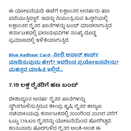
ಈ ಯೋಜನೆಯಡಿ ಈಚೆಗೆ ಲಕ್ಷಾಂತರ ಅನರ್ಹರು ಹಣ
ಪಡೆಯುತ್ತಿದ್ದಾರೆ. ಇದನ್ನು ನಿಯಂತ್ರಿಸುವ ಹಿನ್ನಲೆಯಲ್ಲಿ
ಲಕ್ಷಾಂತರ ರೈತರ ಖಾತೆಗಳನ್ನು ಬಂದ್ ಮಾಡಲಾಗುತ್ತಿದೆ.
ಕರ್ನಾಟಕದಲ್ಲಿ ಫಲಾನುಭವಿಗಳ ಸಂಖ್ಯೆ ದೊಡ್ಡ
ಪ್ರಮಾಣದಲ್ಲಿ ಇಳಿಕೆಯಾಗುತ್ತಿದೆ.
Blue Aadhaar Card- ನೀಲಿ ಆಧಾರ್ ಕಾರ್ಡ್
ಮಾಡಿಸುವುದು ಹೇಗೆ? ಇದರಿಂದ ಪ್ರಯೋಜನವೇನು?
ಮಹತ್ವದ ಮಾಹಿತಿ ಇಲ್ಲಿದೆ…
7.19 ಲಕ್ಷ ರೈತರಿಗೆ ಹಣ ಬಂದ್
ದೇಶಾದ್ಯಂತ ಅನರ್ಹ ರೈತರ ಖಾತೆಗಳನ್ನು
ಸ್ಥಗಿತಗೊಳಿಸುತ್ತಿರುವ ಕೇಂದ್ರ ಕೃಷಿ, ರೈತರ ಕಲ್ಯಾಣ
ಸಚಿವಾಲಯವು ಕರ್ನಾಟಕದಲ್ಲಿ 2020ರಿಂದ 2025ರ ವರೆಗೆ
ಒಟ್ಟು 7,19,420 ರೈತರನ್ನು ಯೋಜನೆಯಿಂದ ಹೊರಗಿಟ್ಟಿದೆ.
ಕಂತುವಾರು ಹೊರಗುಳಿದ ರೈತರ ಅಂಕಿ-ಅಂಶ ಈ