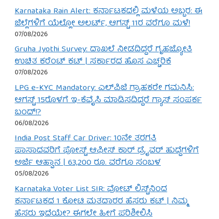
Karnataka Rain Alert: ಕರ್ನಾಟಕದಲ್ಲಿ ಮಳೆಯ ಅಬ್ಬರ: ಈ
ಜಿಲ್ಲೆಗಳಿಗೆ ಯೆಲ್ಲೋ ಅಲರ್ಟ್, ಆಗಸ್ಟ್ 11ರ ವರೆಗೂ ಮಳೆ!
07/08/2026
Gruha Jyothi Survey: ದಾಖಲೆ ನೀಡದಿದ್ದರೆ ಗೃಹಜ್ಯೋತಿ
ಉಚಿತ ಕರೆಂಟ್ ಕಟ್ | ಸರ್ಕಾರದ ಹೊಸ ಎಚ್ಚರಿಕೆ
07/08/2026
LPG e-KYC Mandatory: ಎಲ್‌ಪಿಜಿ ಗ್ರಾಹಕರೇ ಗಮನಿಸಿ:
ಆಗಸ್ಟ್ 15ರೊಳಗೆ ಇ-ಕೆವೈಸಿ ಮಾಡಿಸದಿದ್ದರೆ ಗ್ಯಾಸ್ ಸಂಪರ್ಕ
ಬಂದ್!?
06/08/2026
India Post Staff Car Driver: 10ನೇ ತರಗತಿ
ಪಾಸಾದವರಿಗೆ ಪೋಸ್ಟ್ ಆಫೀಸ್ ಕಾರ್ ಡ್ರೈವರ್ ಹುದ್ದೆಗಳಿಗೆ
ಅರ್ಜಿ ಆಹ್ವಾನ | 63,200 ರೂ. ವರೆಗೂ ಸಂಬಳ
05/08/2026
Karnataka Voter List SIR: ವೋಟ್ ಲಿಸ್ಟ್‌ನಿಂದ
ಕರ್ನಾಟಕದ 1 ಕೋಟಿ ಮತದಾರರ ಹೆಸರು ಕಟ್ | ನಿಮ್ಮ
ಹೆಸರು ಇದೆಯೇ? ಈಗಲೇ ಹೀಗೆ ಪರಿಶೀಲಿಸಿ