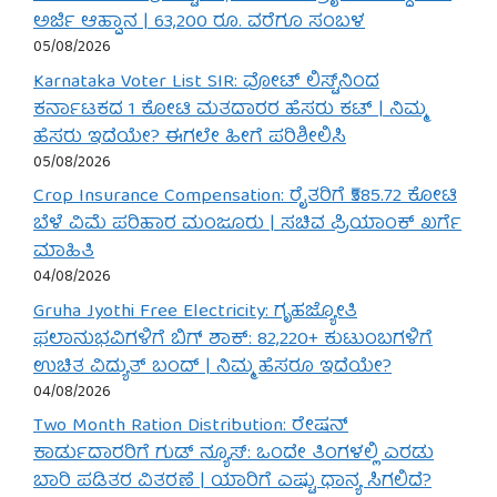
ಅರ್ಜಿ ಆಹ್ವಾನ | 63,200 ರೂ. ವರೆಗೂ ಸಂಬಳ
05/08/2026
Karnataka Voter List SIR: ವೋಟ್ ಲಿಸ್ಟ್‌ನಿಂದ
ಕರ್ನಾಟಕದ 1 ಕೋಟಿ ಮತದಾರರ ಹೆಸರು ಕಟ್ | ನಿಮ್ಮ
ಹೆಸರು ಇದೆಯೇ? ಈಗಲೇ ಹೀಗೆ ಪರಿಶೀಲಿಸಿ
05/08/2026
Crop Insurance Compensation: ರೈತರಿಗೆ ₹585.72 ಕೋಟಿ
ಬೆಳೆ ವಿಮೆ ಪರಿಹಾರ ಮಂಜೂರು | ಸಚಿವ ಪ್ರಿಯಾಂಕ್ ಖರ್ಗೆ
ಮಾಹಿತಿ
04/08/2026
Gruha Jyothi Free Electricity: ಗೃಹಜ್ಯೋತಿ
ಫಲಾನುಭವಿಗಳಿಗೆ ಬಿಗ್ ಶಾಕ್: 82,220+ ಕುಟುಂಬಗಳಿಗೆ
ಉಚಿತ ವಿದ್ಯುತ್ ಬಂದ್ | ನಿಮ್ಮ ಹೆಸರೂ ಇದೆಯೇ?
04/08/2026
Two Month Ration Distribution: ರೇಷನ್
ಕಾರ್ಡುದಾರರಿಗೆ ಗುಡ್ ನ್ಯೂಸ್: ಒಂದೇ ತಿಂಗಳಲ್ಲಿ ಎರಡು
ಬಾರಿ ಪಡಿತರ ವಿತರಣೆ | ಯಾರಿಗೆ ಎಷ್ಟು ಧಾನ್ಯ ಸಿಗಲಿದೆ?