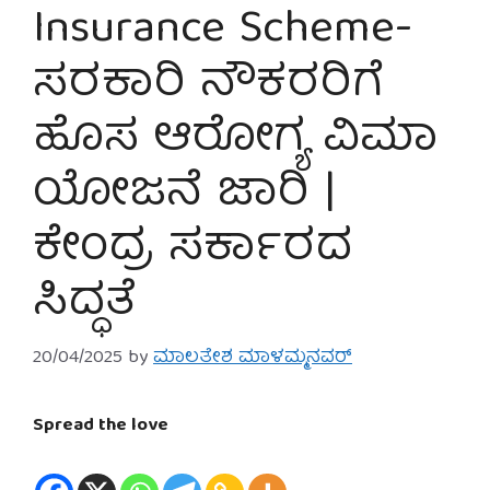
Insurance Scheme-
ಸರಕಾರಿ ನೌಕರರಿಗೆ
ಹೊಸ ಆರೋಗ್ಯ ವಿಮಾ
ಯೋಜನೆ ಜಾರಿ |
ಕೇಂದ್ರ ಸರ್ಕಾರದ
ಸಿದ್ಧತೆ
20/04/2025
by
ಮಾಲತೇಶ ಮಾಳಮ್ಮನವರ್
Spread the love