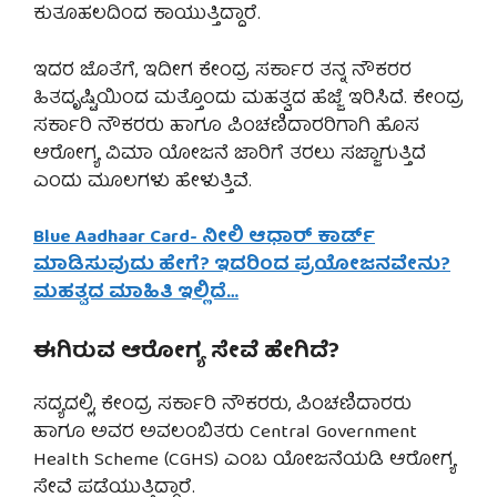
ಕುತೂಹಲದಿಂದ ಕಾಯುತ್ತಿದ್ದಾರೆ.
ಇದರ ಜೊತೆಗೆ, ಇದೀಗ ಕೇಂದ್ರ ಸರ್ಕಾರ ತನ್ನ ನೌಕರರ
ಹಿತದೃಷ್ಟಿಯಿಂದ ಮತ್ತೊಂದು ಮಹತ್ವದ ಹೆಜ್ಜೆ ಇರಿಸಿದೆ. ಕೇಂದ್ರ
ಸರ್ಕಾರಿ ನೌಕರರು ಹಾಗೂ ಪಿಂಚಣಿದಾರರಿಗಾಗಿ ಹೊಸ
ಆರೋಗ್ಯ ವಿಮಾ ಯೋಜನೆ ಜಾರಿಗೆ ತರಲು ಸಜ್ಜಾಗುತ್ತಿದೆ
ಎಂದು ಮೂಲಗಳು ಹೇಳುತ್ತಿವೆ.
Blue Aadhaar Card- ನೀಲಿ ಆಧಾರ್ ಕಾರ್ಡ್
ಮಾಡಿಸುವುದು ಹೇಗೆ? ಇದರಿಂದ ಪ್ರಯೋಜನವೇನು?
ಮಹತ್ವದ ಮಾಹಿತಿ ಇಲ್ಲಿದೆ…
ಈಗಿರುವ ಆರೋಗ್ಯ ಸೇವೆ ಹೇಗಿದೆ?
ಸದ್ಯದಲ್ಲಿ, ಕೇಂದ್ರ ಸರ್ಕಾರಿ ನೌಕರರು, ಪಿಂಚಣಿದಾರರು
ಹಾಗೂ ಅವರ ಅವಲಂಬಿತರು Central Government
Health Scheme (CGHS) ಎಂಬ ಯೋಜನೆಯಡಿ ಆರೋಗ್ಯ
ಸೇವೆ ಪಡೆಯುತ್ತಿದ್ದಾರೆ.