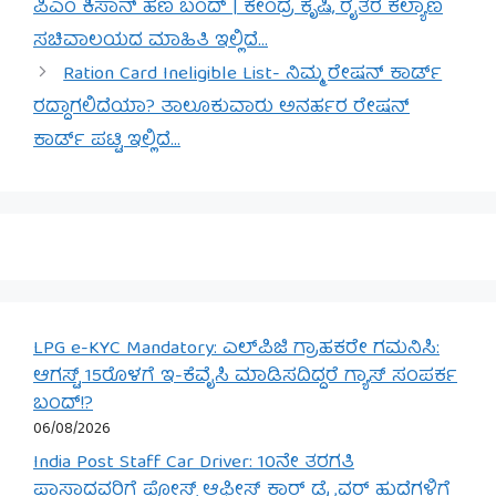
ಪಿಎಂ ಕಿಸಾನ್ ಹಣ ಬಂದ್ | ಕೇಂದ್ರ ಕೃಷಿ, ರೈತರ ಕಲ್ಯಾಣ
ಸಚಿವಾಲಯದ ಮಾಹಿತಿ ಇಲ್ಲಿದೆ…
Ration Card Ineligible List- ನಿಮ್ಮ ರೇಷನ್ ಕಾರ್ಡ್
ರದ್ದಾಗಲಿದೆಯಾ? ತಾಲೂಕುವಾರು ಅನರ್ಹರ ರೇಷನ್
ಕಾರ್ಡ್ ಪಟ್ಟಿ ಇಲ್ಲಿದೆ…
LPG e-KYC Mandatory: ಎಲ್‌ಪಿಜಿ ಗ್ರಾಹಕರೇ ಗಮನಿಸಿ:
ಆಗಸ್ಟ್ 15ರೊಳಗೆ ಇ-ಕೆವೈಸಿ ಮಾಡಿಸದಿದ್ದರೆ ಗ್ಯಾಸ್ ಸಂಪರ್ಕ
ಬಂದ್!?
06/08/2026
India Post Staff Car Driver: 10ನೇ ತರಗತಿ
ಪಾಸಾದವರಿಗೆ ಪೋಸ್ಟ್ ಆಫೀಸ್ ಕಾರ್ ಡ್ರೈವರ್ ಹುದ್ದೆಗಳಿಗೆ