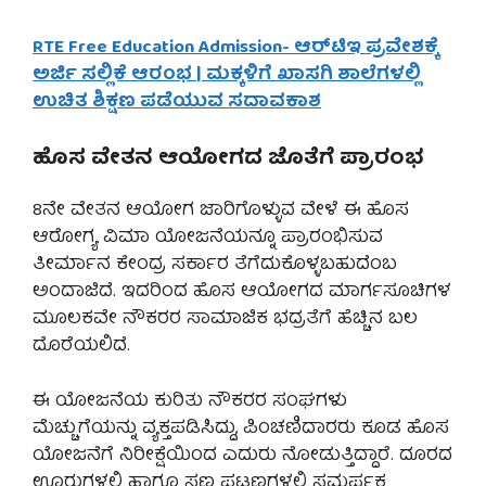
RTE Free Education Admission- ಆರ್‌ಟಿಇ ಪ್ರವೇಶಕ್ಕೆ
ಅರ್ಜಿ ಸಲ್ಲಿಕೆ ಆರಂಭ | ಮಕ್ಕಳಿಗೆ ಖಾಸಗಿ ಶಾಲೆಗಳಲ್ಲಿ
ಉಚಿತ ಶಿಕ್ಷಣ ಪಡೆಯುವ ಸದಾವಕಾಶ
ಹೊಸ ವೇತನ ಆಯೋಗದ ಜೊತೆಗೆ ಪ್ರಾರಂಭ
8ನೇ ವೇತನ ಆಯೋಗ ಜಾರಿಗೊಳ್ಳುವ ವೇಳೆ ಈ ಹೊಸ
ಆರೋಗ್ಯ ವಿಮಾ ಯೋಜನೆಯನ್ನೂ ಪ್ರಾರಂಭಿಸುವ
ತೀರ್ಮಾನ ಕೇಂದ್ರ ಸರ್ಕಾರ ತೆಗೆದುಕೊಳ್ಳಬಹುದೆಂಬ
ಅಂದಾಜಿದೆ. ಇದರಿಂದ ಹೊಸ ಆಯೋಗದ ಮಾರ್ಗಸೂಚಿಗಳ
ಮೂಲಕವೇ ನೌಕರರ ಸಾಮಾಜಿಕ ಭದ್ರತೆಗೆ ಹೆಚ್ಚಿನ ಬಲ
ದೊರೆಯಲಿದೆ.
ಈ ಯೋಜನೆಯ ಕುರಿತು ನೌಕರರ ಸಂಘಗಳು
ಮೆಚ್ಚುಗೆಯನ್ನು ವ್ಯಕ್ತಪಡಿಸಿದ್ದು, ಪಿಂಚಣಿದಾರರು ಕೂಡ ಹೊಸ
ಯೋಜನೆಗೆ ನಿರೀಕ್ಷೆಯಿಂದ ಎದುರು ನೋಡುತ್ತಿದ್ದಾರೆ. ದೂರದ
ಊರುಗಳಲ್ಲಿ ಹಾಗೂ ಸಣ್ಣ ಪಟ್ಟಣಗಳಲ್ಲಿ ಸಮರ್ಪಕ