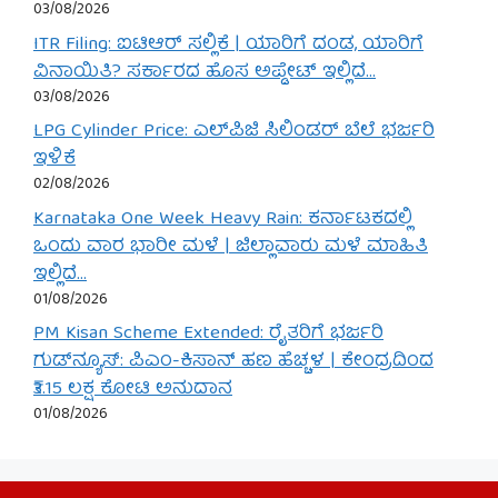
03/08/2026
ITR Filing: ಐಟಿಆರ್ ಸಲ್ಲಿಕೆ | ಯಾರಿಗೆ ದಂಡ, ಯಾರಿಗೆ
ವಿನಾಯಿತಿ? ಸರ್ಕಾರದ ಹೊಸ ಅಪ್ಡೇಟ್ ಇಲ್ಲಿದೆ…
03/08/2026
LPG Cylinder Price: ಎಲ್‌ಪಿಜಿ ಸಿಲಿಂಡರ್ ಬೆಲೆ ಭರ್ಜರಿ
ಇಳಿಕೆ
02/08/2026
Karnataka One Week Heavy Rain: ಕರ್ನಾಟಕದಲ್ಲಿ
ಒಂದು ವಾರ ಭಾರೀ ಮಳೆ | ಜಿಲ್ಲಾವಾರು ಮಳೆ ಮಾಹಿತಿ
ಇಲ್ಲಿದೆ…
01/08/2026
PM Kisan Scheme Extended: ರೈತರಿಗೆ ಭರ್ಜರಿ
ಗುಡ್‌ನ್ಯೂಸ್: ಪಿಎಂ-ಕಿಸಾನ್ ಹಣ ಹೆಚ್ಚಳ | ಕೇಂದ್ರದಿಂದ
₹3.15 ಲಕ್ಷ ಕೋಟಿ ಅನುದಾನ
01/08/2026