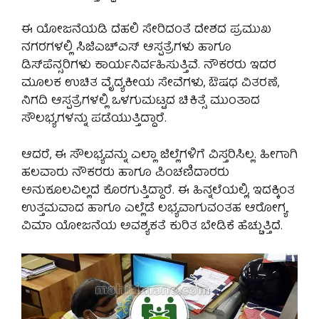
ಈ ಯೋಜನೆಯಡಿ ದೆಹಲಿ ಸೇರಿದಂತೆ ದೇಶದ ಪ್ರಮುಖ
ನಗರಗಳಲ್ಲಿ ಸಿಜಿಎಚ್‌ಎಸ್ ಆಸ್ಪತ್ರೆಗಳು ಹಾಗೂ
ಡಿಸ್‌ಪೆನ್ಸರಿಗಳು ಕಾರ್ಯನಿರ್ವಹಿಸುತ್ತಿವೆ. ನೌಕರರು ಇದರ
ಮೂಲಕ ಉಚಿತ ವೈದ್ಯಕೀಯ ಸೇವೆಗಳು, ಔಷಧ ವಿತರಣೆ,
ನಿಗದಿ ಆಸ್ಪತ್ರೆಗಳಲ್ಲಿ ಒಳಗುಮಟ್ಟದ ಚಿಕಿತ್ಸೆ ಮುಂತಾದ
ಸೌಲಭ್ಯಗಳನ್ನು ಪಡೆಯುತ್ತಿದ್ದಾರೆ.
ಆದರೆ, ಈ ಸೌಲಭ್ಯವನ್ನು ಎಲ್ಲಾ ಜಿಲ್ಲೆಗಳಿಗೆ ವಿಸ್ತರಿಸಿಲ್ಲ. ಹೀಗಾಗಿ
ಹಲವಾರು ನೌಕರರು ಹಾಗೂ ಪಿಂಚಣಿದಾರರು
ಅನುಕೂಲವಿಲ್ಲದೆ ಕೊರಗುತ್ತಿದ್ದಾರೆ. ಈ ಹಿನ್ನಲೆಯಲ್ಲಿ, ಇದಕ್ಕಿಂತ
ಉತ್ತಮವಾದ ಹಾಗೂ ಎಲ್ಲೆಡೆ ಲಭ್ಯವಾಗುವಂತಹ ಆರೋಗ್ಯ
ವಿಮಾ ಯೋಜನೆಯ ಅವಶ್ಯಕತೆ ಕುರಿತ ಬೇಡಿಕೆ ಹೆಚ್ಚುತ್ತಿದೆ.