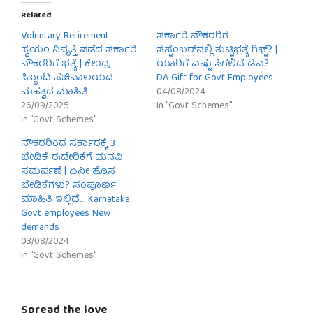
Related
Voluntary Retirement-
ಸರ್ಕಾರಿ ನೌಕರರಿಗೆ
ಸ್ವಯಂ ನಿವೃತ್ತಿ ಪಡೆದ ಸರ್ಕಾರಿ
ಸೆಪ್ಟೆಂಬರ್‌ನಲ್ಲಿ ತುಟ್ಟಿಭತ್ಯೆ ಗಿಫ್ಟ್? |
ನೌಕರರಿಗೆ ಭತ್ಯೆ | ಕೇಂದ್ರ
ಯಾರಿಗೆ ಎಷ್ಟು ಸಿಗಲಿದೆ ಡಿಎ?
ಸಿಬ್ಬಂದಿ ಸಚಿವಾಲಯದ
DA Gift for Govt Employees
ಮಹತ್ವದ ಮಾಹಿತಿ
04/08/2024
26/09/2025
In "Govt Schemes"
In "Govt Schemes"
ನೌಕರರಿಂದ ಸರ್ಕಾರಕ್ಕೆ 3
ಬೇಡಿಕೆ ಈಡೇರಿಕೆಗೆ ಮನವಿ
ಸಮರ್ಪಣೆ | ಏನೀ ಹೊಸ
ಬೇಡಿಕೆಗಳು? ಸಂಪೂರ್ಣ
ಮಾಹಿತಿ ಇಲ್ಲಿದೆ… Karnataka
Govt employees New
demands
03/08/2024
In "Govt Schemes"
Spread the love