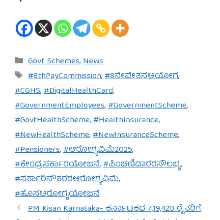
Categories
Govt Schemes
,
News
Tags
#8thPayCommission
,
#8ನೇವೇತನಆಯೋಗ
,
#CGHS
,
#DigitalHealthCard
,
#GovernmentEmployees
,
#GovernmentScheme
,
#GovtHealthScheme
,
#HealthInsurance
,
#NewHealthScheme
,
#NewInsuranceScheme
,
#Pensioners
,
#ಆರೋಗ್ಯವಿಮೆ2025
,
#ಕೇಂದ್ರಸರ್ಕಾರಯೋಜನೆ
,
#ಪಿಂಚಣಿದಾರರಸೌಲಭ್ಯ
,
#ಸರ್ಕಾರಿನೌಕರರಆರೋಗ್ಯವಿಮೆ
,
#ಹೊಸಆರೋಗ್ಯಯೋಜನೆ
PM Kisan Karnataka- ಕರ್ನಾಟಕದ 7,19,420 ರೈತರಿಗೆ