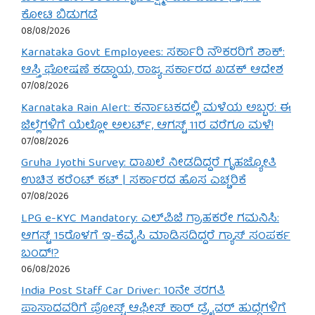
ಕೋಟಿ ಬಿಡುಗಡೆ
08/08/2026
Karnataka Govt Employees: ಸರ್ಕಾರಿ ನೌಕರರಿಗೆ ಶಾಕ್:
ಆಸ್ತಿ ಘೋಷಣೆ ಕಡ್ಡಾಯ, ರಾಜ್ಯ ಸರ್ಕಾರದ ಖಡಕ್ ಆದೇಶ
07/08/2026
Karnataka Rain Alert: ಕರ್ನಾಟಕದಲ್ಲಿ ಮಳೆಯ ಅಬ್ಬರ: ಈ
ಜಿಲ್ಲೆಗಳಿಗೆ ಯೆಲ್ಲೋ ಅಲರ್ಟ್, ಆಗಸ್ಟ್ 11ರ ವರೆಗೂ ಮಳೆ!
07/08/2026
Gruha Jyothi Survey: ದಾಖಲೆ ನೀಡದಿದ್ದರೆ ಗೃಹಜ್ಯೋತಿ
ಉಚಿತ ಕರೆಂಟ್ ಕಟ್ | ಸರ್ಕಾರದ ಹೊಸ ಎಚ್ಚರಿಕೆ
07/08/2026
LPG e-KYC Mandatory: ಎಲ್‌ಪಿಜಿ ಗ್ರಾಹಕರೇ ಗಮನಿಸಿ:
ಆಗಸ್ಟ್ 15ರೊಳಗೆ ಇ-ಕೆವೈಸಿ ಮಾಡಿಸದಿದ್ದರೆ ಗ್ಯಾಸ್ ಸಂಪರ್ಕ
ಬಂದ್!?
06/08/2026
India Post Staff Car Driver: 10ನೇ ತರಗತಿ
ಪಾಸಾದವರಿಗೆ ಪೋಸ್ಟ್ ಆಫೀಸ್ ಕಾರ್ ಡ್ರೈವರ್ ಹುದ್ದೆಗಳಿಗೆ