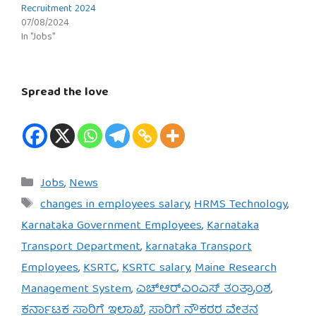
Recruitment 2024
07/08/2024
In "Jobs"
Spread the love
Categories
Jobs
,
News
Tags
changes in employees salary
,
HRMS Technology
,
Karnataka Government Employees
,
Karnataka
Transport Department
,
karnataka Transport
Employees
,
KSRTC
,
KSRTC salary
,
Maine Research
Management System
,
ಎಚ್‌ಆರ್‌ಎಂಎಸ್ ತಂತ್ರಾಂಶ
,
ಕರ್ನಾಟಕ ಸಾರಿಗೆ ಇಲಾಖೆ
,
ಸಾರಿಗೆ ನೌಕರರ ವೇತನ