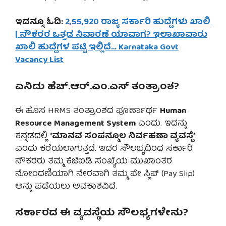
ಇದನ್ನೂ ಓದಿ:
2,55,920 ರಾಜ್ಯ ಸರ್ಕಾರಿ ಹುದ್ದೆಗಳು ಖಾಲಿ
| ನೌಕರರ ಒತ್ತಡ ನಿವಾರಣೆ ಯಾವಾಗ? ಇಲಾಖಾವಾರು
ಖಾಲಿ ಹುದ್ದೆಗಳ ಪಟ್ಟಿ ಇಲ್ಲಿದೆ… Karnataka Govt
Vacancy List
ಏನಿದು ಹೆಚ್.ಆರ್.ಎಂ.ಎಸ್ ತಂತ್ರಾಂಶ?
ಈ ಹೊಸ HRMS ತಂತ್ರಾಂಶದ ಪೂರ್ಣಾರ್ಥ
Human
Resource Management System
ಎಂದು. ಇದನ್ನು
ಕನ್ನಡದಲ್ಲಿ
‘ಮಾನವ ಸಂಪನ್ಮೂಲ ನಿರ್ವಹಣಾ ವ್ಯವಸ್ಥೆ’
ಎಂದು ಕರೆಯಲಾಗುತ್ತದೆ. ಇದರ ಸೌಲಭ್ಯದಿಂದ ಸರ್ಕಾರಿ
ನೌಕರರು ತಮ್ಮ ಕೆಜಿಐಡಿ ಸಂಖ್ಯೆಯ ಮುಖಾಂತರ
ನೋಂದಣಿಯಾಗಿ ನೇರವಾಗಿ ತಮ್ಮ ಪೇ ಸ್ಲಿಪ್ (Pay Slip)
ಅನ್ನು ಪಡೆಯಲು ಅವಕಾಶವಿದೆ.
ಸರ್ಕಾರದ ಈ ವ್ಯವಸ್ಥೆಯ ಸೌಲಭ್ಯಗಳೇನು?