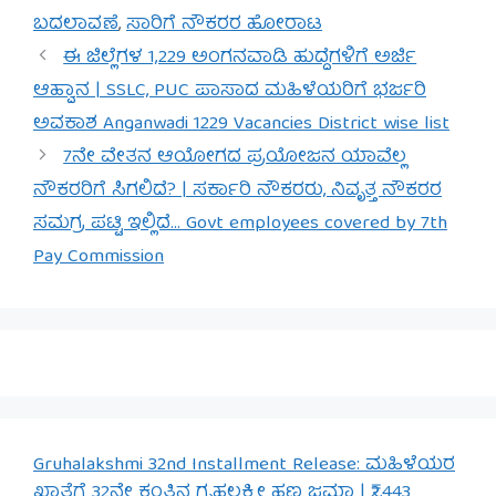
ಬದಲಾವಣೆ
,
ಸಾರಿಗೆ ನೌಕರರ ಹೋರಾಟ
ಈ ಜಿಲ್ಲೆಗಳ 1,229 ಅಂಗನವಾಡಿ ಹುದ್ದೆಗಳಿಗೆ ಅರ್ಜಿ
ಆಹ್ವಾನ | SSLC, PUC ಪಾಸಾದ ಮಹಿಳೆಯರಿಗೆ ಭರ್ಜರಿ
ಅವಕಾಶ Anganwadi 1229 Vacancies District wise list
7ನೇ ವೇತನ ಆಯೋಗದ ಪ್ರಯೋಜನ ಯಾವೆಲ್ಲ
ನೌಕರರಿಗೆ ಸಿಗಲಿದೆ? | ಸರ್ಕಾರಿ ನೌಕರರು, ನಿವೃತ್ತ ನೌಕರರ
ಸಮಗ್ರ ಪಟ್ಟಿ ಇಲ್ಲಿದೆ… Govt employees covered by 7th
Pay Commission
Gruhalakshmi 32nd Installment Release: ಮಹಿಳೆಯರ
ಖಾತೆಗೆ 32ನೇ ಕಂತಿನ ಗೃಹಲಕ್ಷ್ಮೀ ಹಣ ಜಮಾ | ₹2,443