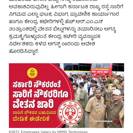
ಅವಕಾಶವಿರುವುದಿಲ್ಲ. ಹೀಗಾಗಿ ಕರ್ನಾಟಕ ರಾಜ್ಯ ರಸ್ತೆ ಸಾರಿಗೆ
ನಿಗಮದ ಎಲ್ಲಾ ಘಟಕ, ವಿಭಾಗ, ಪ್ರಾದೇಶಿಕ ಕಾರ್ಯಾಗಾರ
ಹಾಗೂ ಕೇಂದ್ರ ಕಛೇರಿಗಳಲ್ಲಿ ಹೆಚ್.ಆರ್.ಎಂ.ಎಸ್
ತಂತ್ರಾಂಶದಲ್ಲಿ ವೇತನ ಬಿಲ್ಲುಗಳನ್ನು ತಯಾರಿಸಲು ಅಗತ್ಯ
ಕ್ರಮಕೈಗೊಳ್ಳುವಂತೆ ಕೇಂದ್ರ ಕಚೇರಿ ವ್ಯವಸ್ಥಾಪಕ
ನಿರ್ದೇಶಕರು ಕಳೆದ ಆಗಸ್ಟ್ 06ರಂದು ಆದೇಶ
ಹೊರಡಿಸಿದ್ದಾರೆ.
KSRTC Employees Salary by HRMS Technology