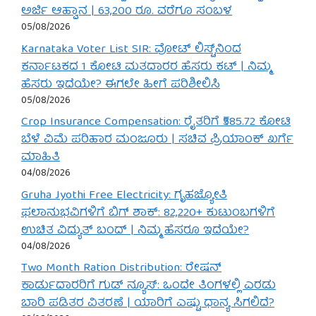
ಅರ್ಜಿ ಆಹ್ವಾನ | 63,200 ರೂ. ವರೆಗೂ ಸಂಬಳ
05/08/2026
Karnataka Voter List SIR: ವೋಟ್ ಲಿಸ್ಟ್‌ನಿಂದ
ಕರ್ನಾಟಕದ 1 ಕೋಟಿ ಮತದಾರರ ಹೆಸರು ಕಟ್ | ನಿಮ್ಮ
ಹೆಸರು ಇದೆಯೇ? ಈಗಲೇ ಹೀಗೆ ಪರಿಶೀಲಿಸಿ
05/08/2026
Crop Insurance Compensation: ರೈತರಿಗೆ ₹585.72 ಕೋಟಿ
ಬೆಳೆ ವಿಮೆ ಪರಿಹಾರ ಮಂಜೂರು | ಸಚಿವ ಪ್ರಿಯಾಂಕ್ ಖರ್ಗೆ
ಮಾಹಿತಿ
04/08/2026
Gruha Jyothi Free Electricity: ಗೃಹಜ್ಯೋತಿ
ಫಲಾನುಭವಿಗಳಿಗೆ ಬಿಗ್ ಶಾಕ್: 82,220+ ಕುಟುಂಬಗಳಿಗೆ
ಉಚಿತ ವಿದ್ಯುತ್ ಬಂದ್ | ನಿಮ್ಮ ಹೆಸರೂ ಇದೆಯೇ?
04/08/2026
Two Month Ration Distribution: ರೇಷನ್
ಕಾರ್ಡುದಾರರಿಗೆ ಗುಡ್ ನ್ಯೂಸ್: ಒಂದೇ ತಿಂಗಳಲ್ಲಿ ಎರಡು
ಬಾರಿ ಪಡಿತರ ವಿತರಣೆ | ಯಾರಿಗೆ ಎಷ್ಟು ಧಾನ್ಯ ಸಿಗಲಿದೆ?