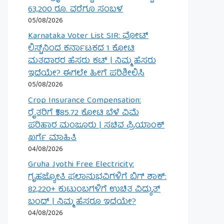
63,200 ರೂ. ವರೆಗೂ ಸಂಬಳ
05/08/2026
Karnataka Voter List SIR: ವೋಟ್
ಲಿಸ್ಟ್‌ನಿಂದ ಕರ್ನಾಟಕದ 1 ಕೋಟಿ
ಮತದಾರರ ಹೆಸರು ಕಟ್ | ನಿಮ್ಮ ಹೆಸರು
ಇದೆಯೇ? ಈಗಲೇ ಹೀಗೆ ಪರಿಶೀಲಿಸಿ
05/08/2026
Crop Insurance Compensation:
ರೈತರಿಗೆ ₹585.72 ಕೋಟಿ ಬೆಳೆ ವಿಮೆ
ಪರಿಹಾರ ಮಂಜೂರು | ಸಚಿವ ಪ್ರಿಯಾಂಕ್
ಖರ್ಗೆ ಮಾಹಿತಿ
04/08/2026
Gruha Jyothi Free Electricity:
ಗೃಹಜ್ಯೋತಿ ಫಲಾನುಭವಿಗಳಿಗೆ ಬಿಗ್ ಶಾಕ್:
82,220+ ಕುಟುಂಬಗಳಿಗೆ ಉಚಿತ ವಿದ್ಯುತ್
ಬಂದ್ | ನಿಮ್ಮ ಹೆಸರೂ ಇದೆಯೇ?
04/08/2026