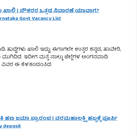
ದೆಗಳು ಖಾಲಿ | ನೌಕರರ ಒತ್ತಡ ನಿವಾರಣೆ ಯಾವಾಗ?
rnataka Govt Vacancy List
ಿ ಹುದ್ದೆಗಳು ಖಾಲಿ ಇದ್ದು; ಈಗಾಗಲೇ ಉತ್ತರ ಕನ್ನಡ, ಹಾವೇರಿ,
ಿಯೆ ಮುಗಿದಿದೆ. ಇದೀಗ ಮತ್ತೆ ನಾಲ್ಕು ಜಿಲ್ಲೆಗಳ ಅಂಗನವಾಡಿ
ೆಗಳ ವಿವರ ಈ ಕೆಳಕಂಡ೦ತಿದೆ:
ಿ ಹಣ ಜಮಾ ಪ್ರಾರಂಭ | ವರಮಹಾಲಕ್ಷ್ಮಿ ಹಬ್ಬಕ್ಕೆ ಪೂರ್ತಿ
 deposit