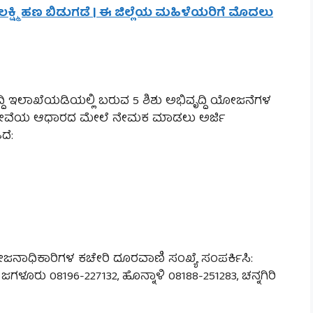
ಕ್ಷ್ಮಿ ಹಣ ಬಿಡುಗಡೆ | ಈ ಜಿಲ್ಲೆಯ ಮಹಿಳೆಯರಿಗೆ ಮೊದಲು
ದ್ದಿ ಇಲಾಖೆಯಡಿಯಲ್ಲಿ ಬರುವ 5 ಶಿಶು ಅಭಿವೃದ್ದಿ ಯೋಜನೆಗಳ
ೌರವ ಸೇವೆಯ ಆಧಾರದ ಮೇಲೆ ನೇಮಕ ಮಾಡಲು ಅರ್ಜಿ
ದೆ:
ಯೋಜನಾಧಿಕಾರಿಗಳ ಕಚೇರಿ ದೂರವಾಣಿ ಸಂಖ್ಯೆ ಸಂಪರ್ಕಿಸಿ:
ಜಗಳೂರು 08196-227132, ಹೊನ್ನಾಳಿ 08188-251283, ಚನ್ನಗಿರಿ