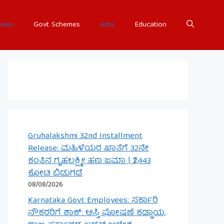
ews
Govt Schemes
Jobs
Education
Gruhalakshmi 32nd Installment
Release: ಮಹಿಳೆಯರ ಖಾತೆಗೆ 32ನೇ
ಕಂತಿನ ಗೃಹಲಕ್ಷ್ಮೀ ಹಣ ಜಮಾ | ₹2,443
ಕೋಟಿ ಬಿಡುಗಡೆ
08/08/2026
Karnataka Govt Employees: ಸರ್ಕಾರಿ
ನೌಕರರಿಗೆ ಶಾಕ್: ಆಸ್ತಿ ಘೋಷಣೆ ಕಡ್ಡಾಯ,