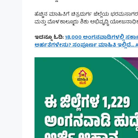
ಹೆಚ್ಚಿನ ಮಾಹಿತಿಗೆ ಚಿತ್ರದುರ್ಗ ಜಿಲ್ಲೆಯ ಭರಮಸಾಗರ, 
ಮತ್ತು ಮೊಳಕಾಲ್ಮೂರು ಶಿಶು ಅಭಿವೃದ್ಧಿ ಯೋಜನಾಧಿ
ಇದನ್ನೂ ಓದಿ:
18,000 ಅಂಗನವಾಡಿಗಳಲ್ಲಿ ಸರ್ಕಾರ
ಅರ್ಹತೆಗಳೇನು? ಸಂಪೂರ್ಣ ಮಾಹಿತಿ ಇಲ್ಲಿದೆ… A