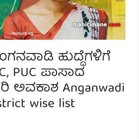
ಅಂಗನವಾಡಿ ಹುದ್ದೆಗಳಿಗೆ
SLC, PUC ಪಾಸಾದ
ರಿ ಅವಕಾಶ Anganwadi
rict wise list