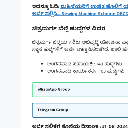
ಇದನ್ನೂ ಓದಿ:
ಮಹಿಳೆಯರಿಗೆ ಉಚಿತ ಹೊಲಿಗೆ ಯಂತ್
ಅರ್ಜಿ ಸಲ್ಲಿಸಿ… Sewing Machine Scheme DBC
ಚಿತ್ರದುರ್ಗ ಜಿಲ್ಲೆ ಹುದ್ದೆಗಳ ವಿವರ
ಚಿತ್ರದುರ್ಗ ಜಿಲ್ಲೆಯ 7 ಶಿಶು ಅಭಿವೃದ್ಧಿ ಯೋಜನಾ ವ
ಸ್ಥಾನ ಹುದ್ದೆಗಳಿಗೆ ಅರ್ಜಿ ಆಹ್ವಾನಿಸಲಾಗಿದೆ. ಖಾಲಿ ಹ
ಅಂಗನವಾಡಿ ಸಹಾಯಕಿ : 149 ಹುದ್ದೆಗಳು
ಅಂಗನವಾಡಿ ಕಾರ್ಯಕರ್ತೆ : 63 ಹುದ್ದೆಗಳು
WhatsApp Group
Telegram Group
ಅರ್ಜಿ ಸಲ್ಲಿಕೆಗೆ ಕೊನೆಯ ದಿನಾಂಕ : 31-08-2024