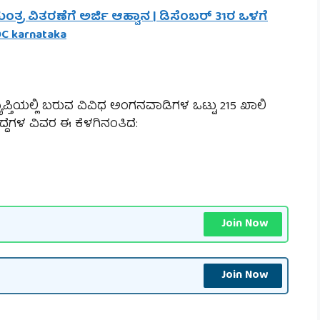
ರ ವಿತರಣೆಗೆ ಅರ್ಜಿ ಆಹ್ವಾನ | ಡಿಸೆಂಬರ್ 31ರ ಒಳಗೆ
DC karnataka
್ಯಾಪ್ತಿಯಲ್ಲಿ ಬರುವ ವಿವಿಧ ಅಂಗನವಾಡಿಗಳ ಒಟ್ಟು 215 ಖಾಲಿ
ುದ್ದೆಗಳ ವಿವರ ಈ ಕೆಳಗಿನಂತಿದೆ:
Join Now
Join Now