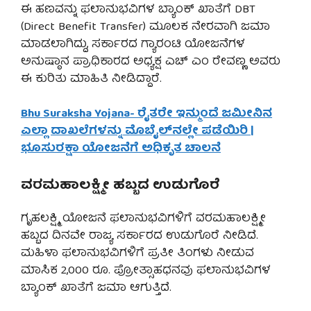
ಈ ಹಣವನ್ನು ಫಲಾನುಭವಿಗಳ ಬ್ಯಾಂಕ್ ಖಾತೆಗೆ DBT
(Direct Benefit Transfer) ಮೂಲಕ ನೇರವಾಗಿ ಜಮಾ
ಮಾಡಲಾಗಿದ್ದು, ಸರ್ಕಾರದ ಗ್ಯಾರಂಟಿ ಯೋಜನೆಗಳ
ಅನುಷ್ಠಾನ ಪ್ರಾಧಿಕಾರದ ಅಧ್ಯಕ್ಷ ಎಚ್ ಎಂ ರೇವಣ್ಣ ಅವರು
ಈ ಕುರಿತು ಮಾಹಿತಿ ನೀಡಿದ್ದಾರೆ.
Bhu Suraksha Yojana- ರೈತರೇ ಇನ್ಮುಂದೆ ಜಮೀನಿನ
ಎಲ್ಲಾ ದಾಖಲೆಗಳನ್ನು ಮೊಬೈಲ್‌ನಲ್ಲೇ ಪಡೆಯಿರಿ |
ಭೂಸುರಕ್ಷಾ ಯೋಜನೆಗೆ ಅಧಿಕೃತ ಚಾಲನೆ
ವರಮಹಾಲಕ್ಷ್ಮೀ ಹಬ್ಬದ ಉಡುಗೊರೆ
ಗೃಹಲಕ್ಷ್ಮಿ ಯೋಜನೆ ಫಲಾನುಭವಿಗಳಿಗೆ ವರಮಹಾಲಕ್ಷ್ಮೀ
ಹಬ್ಬದ ದಿನವೇ ರಾಜ್ಯ ಸರ್ಕಾರದ ಉಡುಗೊರೆ ನೀಡಿದೆ.
ಮಹಿಳಾ ಫಲಾನುಭವಿಗಳಿಗೆ ಪ್ರತೀ ತಿಂಗಳು ನೀಡುವ
ಮಾಸಿಕ 2,000 ರೂ. ಪ್ರೋತ್ಸಾಹಧನವು ಫಲಾನುಭವಿಗಳ
ಬ್ಯಾಂಕ್ ಖಾತೆಗೆ ಜಮಾ ಆಗುತ್ತಿದೆ.