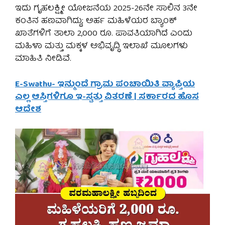
ಇದು ಗೃಹಲಕ್ಷ್ಮೀ ಯೋಜನೆಯ 2025-26ನೇ ಸಾಲಿನ 3ನೇ
ಕಂತಿನ ಹಣವಾಗಿದ್ದು; ಅರ್ಹ ಮಹಿಳೆಯರ ಬ್ಯಾಂಕ್
ಖಾತೆಗಳಿಗೆ ತಾಲಾ 2,000 ರೂ. ಪಾವತಿಯಾಗಿದೆ ಎಂದು
ಮಹಿಳಾ ಮತ್ತು ಮಕ್ಕಳ ಅಭಿವೃದ್ಧಿ ಇಲಾಖೆ ಮೂಲಗಳು
ಮಾಹಿತಿ ನೀಡಿವೆ.
E-Swathu- ಇನ್ಮುಂದೆ ಗ್ರಾಮ ಪಂಚಾಯಿತಿ ವ್ಯಾಪ್ತಿಯ
ಎಲ್ಲ ಆಸ್ತಿಗಳಿಗೂ ಇ-ಸ್ವತ್ತು ವಿತರಣೆ | ಸರ್ಕಾರದ ಹೊಸ
ಆದೇಶ