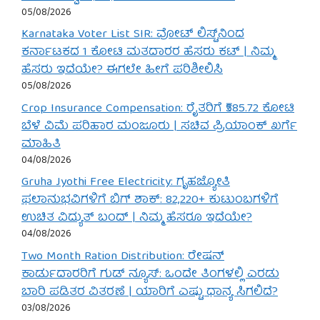
05/08/2026
Karnataka Voter List SIR: ವೋಟ್ ಲಿಸ್ಟ್‌ನಿಂದ
ಕರ್ನಾಟಕದ 1 ಕೋಟಿ ಮತದಾರರ ಹೆಸರು ಕಟ್ | ನಿಮ್ಮ
ಹೆಸರು ಇದೆಯೇ? ಈಗಲೇ ಹೀಗೆ ಪರಿಶೀಲಿಸಿ
05/08/2026
Crop Insurance Compensation: ರೈತರಿಗೆ ₹585.72 ಕೋಟಿ
ಬೆಳೆ ವಿಮೆ ಪರಿಹಾರ ಮಂಜೂರು | ಸಚಿವ ಪ್ರಿಯಾಂಕ್ ಖರ್ಗೆ
ಮಾಹಿತಿ
04/08/2026
Gruha Jyothi Free Electricity: ಗೃಹಜ್ಯೋತಿ
ಫಲಾನುಭವಿಗಳಿಗೆ ಬಿಗ್ ಶಾಕ್: 82,220+ ಕುಟುಂಬಗಳಿಗೆ
ಉಚಿತ ವಿದ್ಯುತ್ ಬಂದ್ | ನಿಮ್ಮ ಹೆಸರೂ ಇದೆಯೇ?
04/08/2026
Two Month Ration Distribution: ರೇಷನ್
ಕಾರ್ಡುದಾರರಿಗೆ ಗುಡ್ ನ್ಯೂಸ್: ಒಂದೇ ತಿಂಗಳಲ್ಲಿ ಎರಡು
ಬಾರಿ ಪಡಿತರ ವಿತರಣೆ | ಯಾರಿಗೆ ಎಷ್ಟು ಧಾನ್ಯ ಸಿಗಲಿದೆ?
03/08/2026