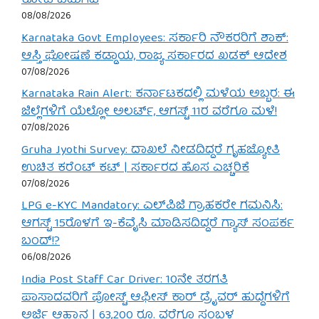
ಕೋಟಿ ಬಿಡುಗಡೆ
08/08/2026
Karnataka Govt Employees: ಸರ್ಕಾರಿ ನೌಕರರಿಗೆ ಶಾಕ್:
ಆಸ್ತಿ ಘೋಷಣೆ ಕಡ್ಡಾಯ, ರಾಜ್ಯ ಸರ್ಕಾರದ ಖಡಕ್ ಆದೇಶ
07/08/2026
Karnataka Rain Alert: ಕರ್ನಾಟಕದಲ್ಲಿ ಮಳೆಯ ಅಬ್ಬರ: ಈ
ಜಿಲ್ಲೆಗಳಿಗೆ ಯೆಲ್ಲೋ ಅಲರ್ಟ್, ಆಗಸ್ಟ್ 11ರ ವರೆಗೂ ಮಳೆ!
07/08/2026
Gruha Jyothi Survey: ದಾಖಲೆ ನೀಡದಿದ್ದರೆ ಗೃಹಜ್ಯೋತಿ
ಉಚಿತ ಕರೆಂಟ್ ಕಟ್ | ಸರ್ಕಾರದ ಹೊಸ ಎಚ್ಚರಿಕೆ
07/08/2026
LPG e-KYC Mandatory: ಎಲ್‌ಪಿಜಿ ಗ್ರಾಹಕರೇ ಗಮನಿಸಿ:
ಆಗಸ್ಟ್ 15ರೊಳಗೆ ಇ-ಕೆವೈಸಿ ಮಾಡಿಸದಿದ್ದರೆ ಗ್ಯಾಸ್ ಸಂಪರ್ಕ
ಬಂದ್!?
06/08/2026
India Post Staff Car Driver: 10ನೇ ತರಗತಿ
ಪಾಸಾದವರಿಗೆ ಪೋಸ್ಟ್ ಆಫೀಸ್ ಕಾರ್ ಡ್ರೈವರ್ ಹುದ್ದೆಗಳಿಗೆ
ಅರ್ಜಿ ಆಹ್ವಾನ | 63,200 ರೂ. ವರೆಗೂ ಸಂಬಳ