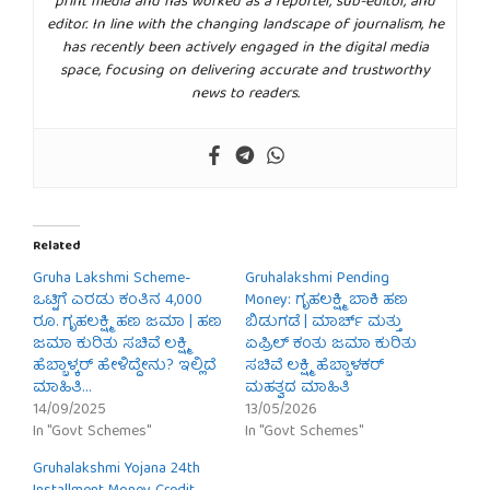
print media and has worked as a reporter, sub-editor, and
editor. In line with the changing landscape of journalism, he
has recently been actively engaged in the digital media
space, focusing on delivering accurate and trustworthy
news to readers.
Related
Gruha Lakshmi Scheme-
Gruhalakshmi Pending
ಒಟ್ಟಿಗೆ ಎರಡು ಕಂತಿನ 4,000
Money: ಗೃಹಲಕ್ಷ್ಮಿ ಬಾಕಿ ಹಣ
ರೂ. ಗೃಹಲಕ್ಷ್ಮಿ ಹಣ ಜಮಾ | ಹಣ
ಬಿಡುಗಡೆ | ಮಾರ್ಚ್ ಮತ್ತು
ಜಮಾ ಕುರಿತು ಸಚಿವೆ ಲಕ್ಷ್ಮಿ
ಏಪ್ರಿಲ್ ಕಂತು ಜಮಾ ಕುರಿತು
ಹೆಬ್ಬಾಳ್ಕರ್ ಹೇಳಿದ್ದೇನು? ಇಲ್ಲಿದೆ
ಸಚಿವೆ ಲಕ್ಷ್ಮಿ ಹೆಬ್ಬಾಳಕರ್
ಮಾಹಿತಿ…
ಮಹತ್ವದ ಮಾಹಿತಿ
14/09/2025
13/05/2026
In "Govt Schemes"
In "Govt Schemes"
Gruhalakshmi Yojana 24th