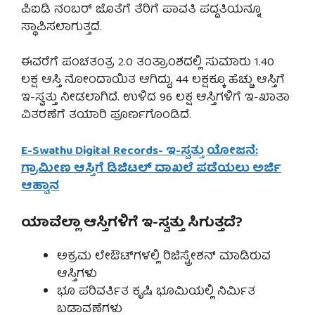
ಪಿಐಡಿ ನಂಬರ್ ಜೊತೆಗೆ ತೆರಿಗೆ ಪಾವತಿ ಪದ್ದತಿಯನ್ನೂ
ಸ್ಥಾಪಿಸಲಾಗುತ್ತದೆ.
ಈವರೆಗೆ ಪಂಚತಂತ್ರ 2.0 ತಂತ್ರಾಂಶದಲ್ಲಿ ಸುಮಾರು 1.40
ಲಕ್ಷ ಆಸ್ತಿ ನೋಂದಾಯಿತ ಆಗಿದ್ದು, 44 ಲಕ್ಷಕ್ಕೂ ಹೆಚ್ಚು ಆಸ್ತಿಗೆ
ಇ-ಸ್ವತ್ತು ನೀಡಲಾಗಿದೆ. ಉಳಿದ 96 ಲಕ್ಷ ಆಸ್ತಿಗಳಿಗೆ ಇ-ಖಾತಾ
ವಿತರಣೆಗೆ ತಯಾರಿ ಪೂರ್ಣಗೊಂಡಿದೆ.
E-Swathu Digital Records- ಇ-ಸ್ವತ್ತು ಯೋಜನೆ:
ಗ್ರಾಮೀಣ ಆಸ್ತಿಗೆ ಡಿಜಿಟಲ್ ದಾಖಲೆ ಪಡೆಯಲು ಅರ್ಜಿ
ಆಹ್ವಾನ
ಯಾವೆಲ್ಲಾ ಆಸ್ತಿಗಳಿಗೆ ಇ-ಸ್ವತ್ತು ಸಿಗುತ್ತದೆ?
ಅಕ್ರಮ ಲೇಔಟ್‌ಗಳಲ್ಲಿ ರಿಜಿಸ್ಟ್ರೇಶನ್ ಮಾಡಿರುವ
ಆಸ್ತಿಗಳು
ಭೂ ಪರಿವರ್ತಿತ ಕೃಷಿ ಭೂಮಿಯಲ್ಲಿ ನಿರ್ಮಿತ
ಬಡಾವಣೆಗಳು