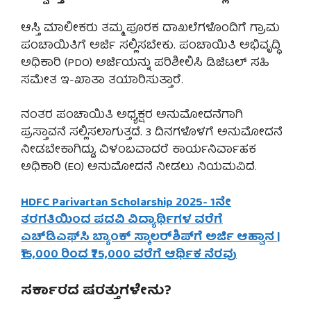
ಆಸ್ತಿ ಮಾಲೀಕರು ತಮ್ಮ ಪೂರಕ ದಾಖಲೆಗಳೊಂದಿಗೆ ಗ್ರಾಮ
ಪಂಚಾಯಿತಿಗೆ ಅರ್ಜಿ ಸಲ್ಲಿಸಬೇಕು. ಪಂಚಾಯಿತಿ ಅಭಿವೃದ್ಧಿ
ಅಧಿಕಾರಿ (PDO) ಅರ್ಜಿಯನ್ನು ಪರಿಶೀಲಿಸಿ ಡಿಜಿಟಲ್ ಸಹಿ
ಸಮೇತ ಇ-ಖಾತಾ ತಯಾರಿಸುತ್ತಾರೆ.
ನಂತರ ಪಂಚಾಯಿತಿ ಅಧ್ಯಕ್ಷರ ಅನುಮೋದನೆಗಾಗಿ
ಪ್ರಸ್ತಾವನೆ ಸಲ್ಲಿಸಲಾಗುತ್ತದೆ. 3 ದಿನಗಳೊಳಗೆ ಅನುಮೋದನೆ
ನೀಡಬೇಕಾಗಿದ್ದು, ವಿಳಂಬವಾದರೆ ಕಾರ್ಯನಿರ್ವಾಹಕ
ಅಧಿಕಾರಿ (EO) ಅನುಮೋದನೆ ನೀಡಲು ನಿಯಮವಿದೆ.
HDFC Parivartan Scholarship 2025- 1ನೇ
ತರಗತಿಯಿಂದ ಪದವಿ ವಿದ್ಯಾರ್ಥಿಗಳ ವರೆಗೆ
ಎಚ್‌ಡಿಎಫ್‌ಸಿ ಬ್ಯಾಂಕ್ ಸ್ಕಾಲರ್‌ಶಿಪ್‌ಗೆ ಅರ್ಜಿ ಆಹ್ವಾನ |
₹15,000 ರಿಂದ ₹75,000 ವರೆಗೆ ಆರ್ಥಿಕ ನೆರವು
ಸರ್ಕಾರದ ಷರತ್ತುಗಳೇನು?