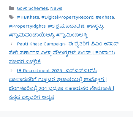
Categories
Govt Schemes
,
News
Tags
#11BKhata
,
#DigitalPropertyRecord
,
#eKhata
,
#PropertyRights
,
#ಅಕ್ರಮಬಡಾವಣೆ
,
#ಇಸ್ವತ್ತು
,
#ಗ್ರಾಮಪಂಚಾಯಿಆಸ್ತಿ
,
#ಗ್ರಾಮೀಣಆಸ್ತಿ
Pauti Khate Campaign- ಈ ರೈತರಿಗೆ ಪಿಎಂ ಕಿಸಾನ್
ಸೇರಿ ಸರ್ಕಾರದ ಎಲ್ಲಾ ಸೌಲಭ್ಯಗಳು ಬಂದ್ | ಕಂದಾಯ
ಸಚಿವರ ಎಚ್ಚರಿಕೆ
IB Recruitment 2025- ಎಸ್‌ಎಸ್‌ಎಲ್‌ಸಿ
ಪಾಸಾದವರಿಗೆ ಗುಪ್ತಚರ ಇಲಾಖೆಯಲ್ಲಿ ಉದ್ಯೋಗ |
ಬೆಂಗಳೂರಿನಲ್ಲಿ 204 ಭದ್ರತಾ ಸಹಾಯಕರ ನೇಮಕಾತಿ |
ಕನ್ನಡ ಬಲ್ಲವರಿಗೆ ಆದ್ಯತೆ