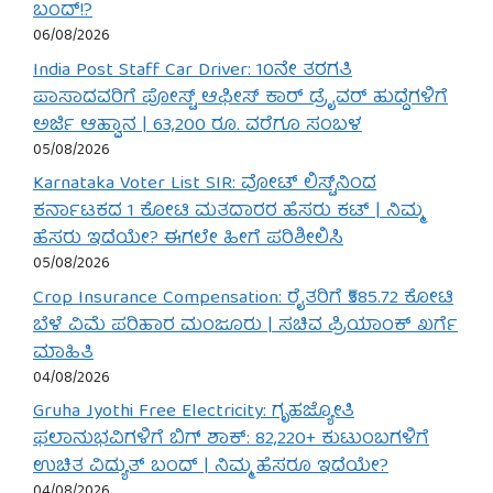
ಬಂದ್!?
06/08/2026
India Post Staff Car Driver: 10ನೇ ತರಗತಿ
ಪಾಸಾದವರಿಗೆ ಪೋಸ್ಟ್ ಆಫೀಸ್ ಕಾರ್ ಡ್ರೈವರ್ ಹುದ್ದೆಗಳಿಗೆ
ಅರ್ಜಿ ಆಹ್ವಾನ | 63,200 ರೂ. ವರೆಗೂ ಸಂಬಳ
05/08/2026
Karnataka Voter List SIR: ವೋಟ್ ಲಿಸ್ಟ್‌ನಿಂದ
ಕರ್ನಾಟಕದ 1 ಕೋಟಿ ಮತದಾರರ ಹೆಸರು ಕಟ್ | ನಿಮ್ಮ
ಹೆಸರು ಇದೆಯೇ? ಈಗಲೇ ಹೀಗೆ ಪರಿಶೀಲಿಸಿ
05/08/2026
Crop Insurance Compensation: ರೈತರಿಗೆ ₹585.72 ಕೋಟಿ
ಬೆಳೆ ವಿಮೆ ಪರಿಹಾರ ಮಂಜೂರು | ಸಚಿವ ಪ್ರಿಯಾಂಕ್ ಖರ್ಗೆ
ಮಾಹಿತಿ
04/08/2026
Gruha Jyothi Free Electricity: ಗೃಹಜ್ಯೋತಿ
ಫಲಾನುಭವಿಗಳಿಗೆ ಬಿಗ್ ಶಾಕ್: 82,220+ ಕುಟುಂಬಗಳಿಗೆ
ಉಚಿತ ವಿದ್ಯುತ್ ಬಂದ್ | ನಿಮ್ಮ ಹೆಸರೂ ಇದೆಯೇ?
04/08/2026