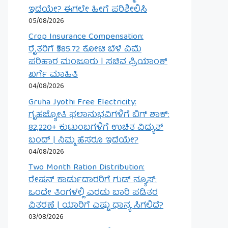
ಇದೆಯೇ? ಈಗಲೇ ಹೀಗೆ ಪರಿಶೀಲಿಸಿ
05/08/2026
Crop Insurance Compensation:
ರೈತರಿಗೆ ₹585.72 ಕೋಟಿ ಬೆಳೆ ವಿಮೆ
ಪರಿಹಾರ ಮಂಜೂರು | ಸಚಿವ ಪ್ರಿಯಾಂಕ್
ಖರ್ಗೆ ಮಾಹಿತಿ
04/08/2026
Gruha Jyothi Free Electricity:
ಗೃಹಜ್ಯೋತಿ ಫಲಾನುಭವಿಗಳಿಗೆ ಬಿಗ್ ಶಾಕ್:
82,220+ ಕುಟುಂಬಗಳಿಗೆ ಉಚಿತ ವಿದ್ಯುತ್
ಬಂದ್ | ನಿಮ್ಮ ಹೆಸರೂ ಇದೆಯೇ?
04/08/2026
Two Month Ration Distribution:
ರೇಷನ್ ಕಾರ್ಡುದಾರರಿಗೆ ಗುಡ್ ನ್ಯೂಸ್:
ಒಂದೇ ತಿಂಗಳಲ್ಲಿ ಎರಡು ಬಾರಿ ಪಡಿತರ
ವಿತರಣೆ | ಯಾರಿಗೆ ಎಷ್ಟು ಧಾನ್ಯ ಸಿಗಲಿದೆ?
03/08/2026