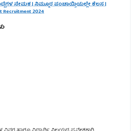
್ದೆಗಳ ನೇಮಕ | ನಿಮ್ಮೂರ ಪಂಚಾಯ್ತಿಯಲ್ಲೇ ಕೆಲಸ |
at Recruitment 2024
ಳು
ಳ ವಿವರ ಹಾಗೂ ವಿದ್ಯಾರ್ಥಿ ನಿಲಯದ ಪ್ರವೇಶಕ್ಕಾಗಿ