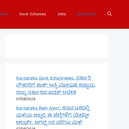
ews
Govt Schemes
Jobs
Education
Karnataka Govt Employees: ಸರ್ಕಾರಿ
ನೌಕರರಿಗೆ ಶಾಕ್: ಆಸ್ತಿ ಘೋಷಣೆ ಕಡ್ಡಾಯ,
ರಾಜ್ಯ ಸರ್ಕಾರದ ಖಡಕ್ ಆದೇಶ
07/08/2026
Karnataka Rain Alert: ಕರ್ನಾಟಕದಲ್ಲಿ
ಮಳೆಯ ಅಬ್ಬರ: ಈ ಜಿಲ್ಲೆಗಳಿಗೆ ಯೆಲ್ಲೋ
ಅಲರ್ಟ್, ಆಗಸ್ಟ್ 11ರ ವರೆಗೂ ಮಳೆ!