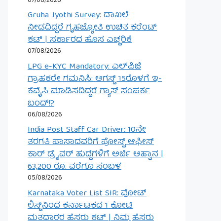
07/08/2026
Gruha Jyothi Survey: ದಾಖಲೆ
ನೀಡದಿದ್ದರೆ ಗೃಹಜ್ಯೋತಿ ಉಚಿತ ಕರೆಂಟ್
ಕಟ್ | ಸರ್ಕಾರದ ಹೊಸ ಎಚ್ಚರಿಕೆ
07/08/2026
LPG e-KYC Mandatory: ಎಲ್‌ಪಿಜಿ
ಗ್ರಾಹಕರೇ ಗಮನಿಸಿ: ಆಗಸ್ಟ್ 15ರೊಳಗೆ ಇ-
ಕೆವೈಸಿ ಮಾಡಿಸದಿದ್ದರೆ ಗ್ಯಾಸ್ ಸಂಪರ್ಕ
ಬಂದ್!?
06/08/2026
India Post Staff Car Driver: 10ನೇ
ತರಗತಿ ಪಾಸಾದವರಿಗೆ ಪೋಸ್ಟ್ ಆಫೀಸ್
ಕಾರ್ ಡ್ರೈವರ್ ಹುದ್ದೆಗಳಿಗೆ ಅರ್ಜಿ ಆಹ್ವಾನ |
63,200 ರೂ. ವರೆಗೂ ಸಂಬಳ
05/08/2026
Karnataka Voter List SIR: ವೋಟ್
ಲಿಸ್ಟ್‌ನಿಂದ ಕರ್ನಾಟಕದ 1 ಕೋಟಿ
ಮತದಾರರ ಹೆಸರು ಕಟ್ | ನಿಮ್ಮ ಹೆಸರು