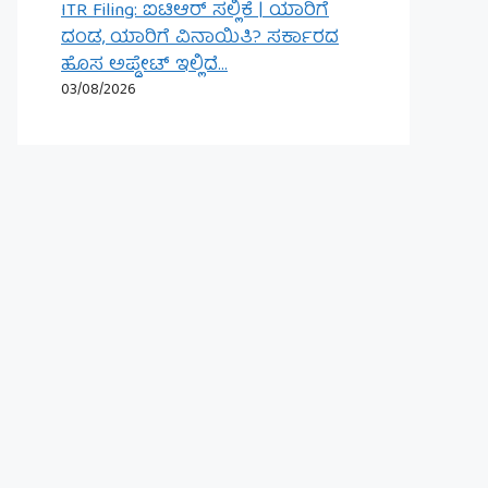
ITR Filing: ಐಟಿಆರ್ ಸಲ್ಲಿಕೆ | ಯಾರಿಗೆ
ದಂಡ, ಯಾರಿಗೆ ವಿನಾಯಿತಿ? ಸರ್ಕಾರದ
ಹೊಸ ಅಪ್ಡೇಟ್ ಇಲ್ಲಿದೆ…
03/08/2026