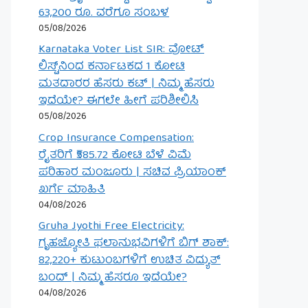
63,200 ರೂ. ವರೆಗೂ ಸಂಬಳ
05/08/2026
Karnataka Voter List SIR: ವೋಟ್
ಲಿಸ್ಟ್‌ನಿಂದ ಕರ್ನಾಟಕದ 1 ಕೋಟಿ
ಮತದಾರರ ಹೆಸರು ಕಟ್ | ನಿಮ್ಮ ಹೆಸರು
ಇದೆಯೇ? ಈಗಲೇ ಹೀಗೆ ಪರಿಶೀಲಿಸಿ
05/08/2026
Crop Insurance Compensation:
ರೈತರಿಗೆ ₹585.72 ಕೋಟಿ ಬೆಳೆ ವಿಮೆ
ಪರಿಹಾರ ಮಂಜೂರು | ಸಚಿವ ಪ್ರಿಯಾಂಕ್
ಖರ್ಗೆ ಮಾಹಿತಿ
04/08/2026
Gruha Jyothi Free Electricity:
ಗೃಹಜ್ಯೋತಿ ಫಲಾನುಭವಿಗಳಿಗೆ ಬಿಗ್ ಶಾಕ್:
82,220+ ಕುಟುಂಬಗಳಿಗೆ ಉಚಿತ ವಿದ್ಯುತ್
ಬಂದ್ | ನಿಮ್ಮ ಹೆಸರೂ ಇದೆಯೇ?
04/08/2026