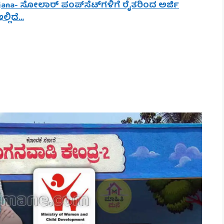
jana- ಸೋಲಾರ್ ಪಂಪ್‌ಸೆಟ್‌ಗಳಿಗೆ ರೈತರಿಂದ ಅರ್ಜಿ
್ಲಿದೆ…