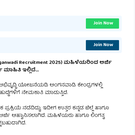
Join Now
Join Now
ganwadi Recruitment 2025) ಮಹಿಳೆಯರಿಂದ ಅರ್ಜಿ
ಣ ಮಾಹಿತಿ ಇಲ್ಲಿದೆ…
 ಅಭಿವೃದ್ಧಿ ಯೋಜನೆಯಡಿ ಅಂಗನವಾಡಿ ಕೇಂದ್ರಗಳಲ್ಲಿ
ದೆಗಳಿಗೆ ನೇಮಕಾತಿ ಮಾಡುತ್ತಿದೆ.
ಪ್ರಕ್ರಿಯೆ ನಡೆದಿದ್ದು; ಇದೀಗ ಉತ್ತರ ಕನ್ನಡ ಜಿಲ್ಲೆ ಹಾಗೂ
ಅರ್ಜಿ ಆಹ್ವಾನಿಸಲಾಗಿದೆ. ಮಹಿಳೆಯರು ಹಾಗೂ ಲಿಂಗತ್ವ
ಳಬಹುದಾಗಿದೆ.