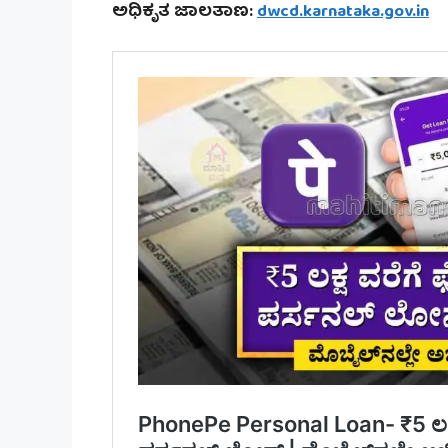
ಅಧಿಕೃತ ಜಾಲತಾಣ:
dwcd.karnataka.gov.in