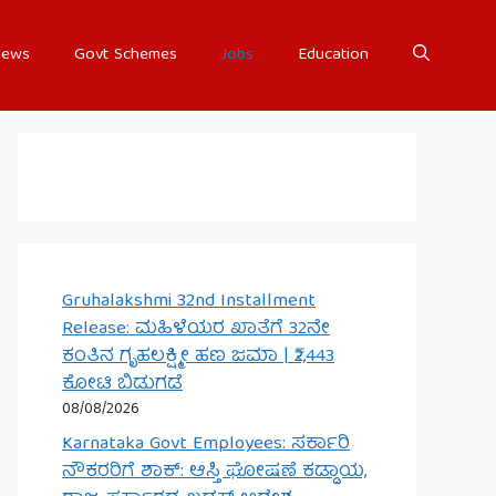
ews
Govt Schemes
Jobs
Education
Gruhalakshmi 32nd Installment
Release: ಮಹಿಳೆಯರ ಖಾತೆಗೆ 32ನೇ
ಕಂತಿನ ಗೃಹಲಕ್ಷ್ಮೀ ಹಣ ಜಮಾ | ₹2,443
ಕೋಟಿ ಬಿಡುಗಡೆ
08/08/2026
Karnataka Govt Employees: ಸರ್ಕಾರಿ
ನೌಕರರಿಗೆ ಶಾಕ್: ಆಸ್ತಿ ಘೋಷಣೆ ಕಡ್ಡಾಯ,