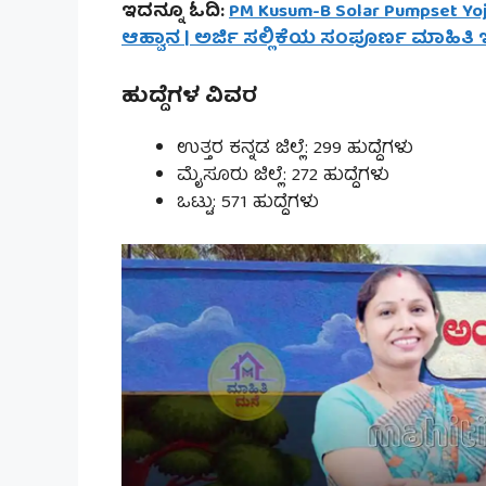
ಇದನ್ನೂ ಓದಿ:
PM Kusum-B Solar Pumpset Yo
ಆಹ್ವಾನ | ಅರ್ಜಿ ಸಲ್ಲಿಕೆಯ ಸಂಪೂರ್ಣ ಮಾಹಿತಿ ಇಲ
ಹುದ್ದೆಗಳ ವಿವರ
ಉತ್ತರ ಕನ್ನಡ ಜಿಲ್ಲೆ: 299 ಹುದ್ದೆಗಳು
ಮೈಸೂರು ಜಿಲ್ಲೆ: 272 ಹುದ್ದೆಗಳು
ಒಟ್ಟು: 571 ಹುದ್ದೆಗಳು