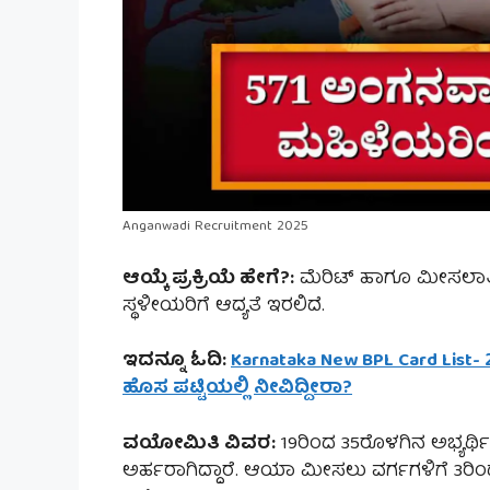
Anganwadi Recruitment 2025
ಆಯ್ಕೆ ಪ್ರಕ್ರಿಯೆ ಹೇಗೆ?:
ಮೆರಿಟ್ ಹಾಗೂ ಮೀಸಲಾತಿ 
ಸ್ಥಳೀಯರಿಗೆ ಆದ್ಯತೆ ಇರಲಿದೆ.
ಇದನ್ನೂ ಓದಿ:
Karnataka New BPL Card List-
ಹೊಸ ಪಟ್ಟಿಯಲ್ಲಿ ನೀವಿದ್ದೀರಾ?
ವಯೋಮಿತಿ ವಿವರ:
19ರಿಂದ 35ರೊಳಗಿನ ಅಭ್ಯರ್ಥಿಗ
ಅರ್ಹರಾಗಿದ್ದಾರೆ. ಆಯಾ ಮೀಸಲು ವರ್ಗಗಳಿಗೆ 3ರಿಂ