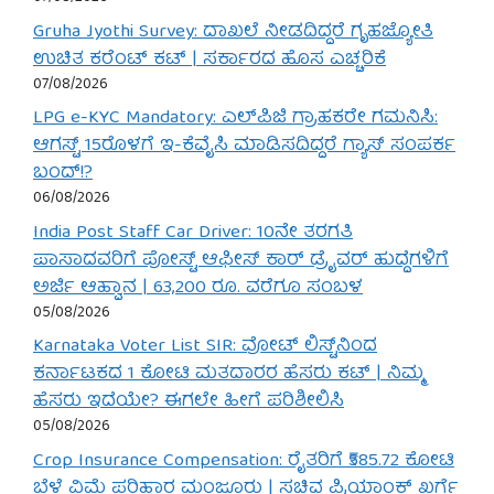
Gruha Jyothi Survey: ದಾಖಲೆ ನೀಡದಿದ್ದರೆ ಗೃಹಜ್ಯೋತಿ
ಉಚಿತ ಕರೆಂಟ್ ಕಟ್ | ಸರ್ಕಾರದ ಹೊಸ ಎಚ್ಚರಿಕೆ
07/08/2026
LPG e-KYC Mandatory: ಎಲ್‌ಪಿಜಿ ಗ್ರಾಹಕರೇ ಗಮನಿಸಿ:
ಆಗಸ್ಟ್ 15ರೊಳಗೆ ಇ-ಕೆವೈಸಿ ಮಾಡಿಸದಿದ್ದರೆ ಗ್ಯಾಸ್ ಸಂಪರ್ಕ
ಬಂದ್!?
06/08/2026
India Post Staff Car Driver: 10ನೇ ತರಗತಿ
ಪಾಸಾದವರಿಗೆ ಪೋಸ್ಟ್ ಆಫೀಸ್ ಕಾರ್ ಡ್ರೈವರ್ ಹುದ್ದೆಗಳಿಗೆ
ಅರ್ಜಿ ಆಹ್ವಾನ | 63,200 ರೂ. ವರೆಗೂ ಸಂಬಳ
05/08/2026
Karnataka Voter List SIR: ವೋಟ್ ಲಿಸ್ಟ್‌ನಿಂದ
ಕರ್ನಾಟಕದ 1 ಕೋಟಿ ಮತದಾರರ ಹೆಸರು ಕಟ್ | ನಿಮ್ಮ
ಹೆಸರು ಇದೆಯೇ? ಈಗಲೇ ಹೀಗೆ ಪರಿಶೀಲಿಸಿ
05/08/2026
Crop Insurance Compensation: ರೈತರಿಗೆ ₹585.72 ಕೋಟಿ
ಬೆಳೆ ವಿಮೆ ಪರಿಹಾರ ಮಂಜೂರು | ಸಚಿವ ಪ್ರಿಯಾಂಕ್ ಖರ್ಗೆ