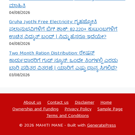
ಮಾಹಿತಿ
04/08/2026
Gruha Jyothi Free Electricity: ಗೃಹಜ್ಯೋತಿ
ಫಲಾನುಭವಿಗಳಿಗೆ ಬಿಗ್ ಶಾಕ್: 82,220+ ಕುಟುಂಬಗಳಿಗೆ
ಉಚಿತ ವಿದ್ಯುತ್ ಬಂದ್ | ನಿಮ್ಮ ಹೆಸರೂ ಇದೆಯೇ?
04/08/2026
Two Month Ration Distribution: ರೇಷನ್
ಕಾರ್ಡುದಾರರಿಗೆ ಗುಡ್ ನ್ಯೂಸ್: ಒಂದೇ ತಿಂಗಳಲ್ಲಿ ಎರಡು
ಬಾರಿ ಪಡಿತರ ವಿತರಣೆ | ಯಾರಿಗೆ ಎಷ್ಟು ಧಾನ್ಯ ಸಿಗಲಿದೆ?
03/08/2026
About us
Contact us
Disclaimer
Home
Ownership and Funding
Privacy Policy
Sample Page
Terms and Conditions
© 2026 MAHITI MANE
• Built with
GeneratePress