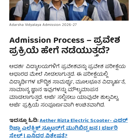
Adarsha Vidyalaya Admission 2026-27
Admission Process – ಪ್ರವೇಶ
ಪ್ರಕ್ರಿಯೆ ಹೇಗೆ ನಡೆಯುತ್ತದೆ?
ಆದರ್ಶ ವಿದ್ಯಾಲಯಗಳಿಗೆ ಪ್ರವೇಶವನ್ನು ಪ್ರವೇಶ ಪರೀಕ್ಷೆಯ
ಆಧಾರದ ಮೇಲೆ ನೀಡಲಾಗುತ್ತದೆ. ಈ ಪರೀಕ್ಷೆಯಲ್ಲಿ
ವಿದ್ಯಾರ್ಥಿಗಳ ಬೌದ್ಧಿಕ ಸಾಮರ್ಥ್ಯ, ಮೂಲಭೂತ ವಿದ್ಯಾರ್ಹತೆ,
ಸಾಮಾನ್ಯ ಜ್ಞಾನ ಇವುಗಳನ್ನು ಮೌಲ್ಯಮಾಪನ
ಮಾಡಲಾಗುತ್ತದೆ. ಅರ್ಜಿ ಸಲ್ಲಿಸಲು ಯಾವುದೇ ಶುಲ್ಕವಿಲ್ಲ,
ಅರ್ಜಿ ಪ್ರಕ್ರಿಯೆ ಸಂಪೂರ್ಣವಾಗಿ ಉಚಿತವಾಗಿದೆ.
ಇದನ್ನೂ ಓದಿ:
Aether Rizta Electric Scooter- ಎಥರ್
ರಿಜ್ಟಾ ಎಲೆಕ್ಟ್ರಿಕ್ ಸ್ಕೂಟರ್‌ಗೆ ಮುಗಿಬಿದ್ದ ಜನ | ಭರ್ಜರಿ
ಸೇಲ್ಸ್ | ಏನಿದರ ವಿಶೇಷತೆ?