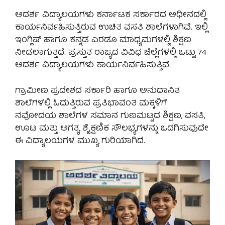
ಆದರ್ಶ ವಿದ್ಯಾಲಯಗಳು ಕರ್ನಾಟಕ ಸರ್ಕಾರದ ಅಧೀನದಲ್ಲಿ
ಕಾರ್ಯನಿರ್ವಹಿಸುತ್ತಿರುವ ಉಚಿತ ವಸತಿ ಶಾಲೆಗಳಾಗಿವೆ. ಇಲ್ಲಿ
ಇಂಗ್ಲಿಷ್ ಹಾಗೂ ಕನ್ನಡ ಎರಡೂ ಮಾಧ್ಯಮಗಳಲ್ಲಿ ಶಿಕ್ಷಣ
ನೀಡಲಾಗುತ್ತದೆ. ಪ್ರಸ್ತುತ ರಾಜ್ಯದ ವಿವಿಧ ಜಿಲ್ಲೆಗಳಲ್ಲಿ ಒಟ್ಟು 74
ಆದರ್ಶ ವಿದ್ಯಾಲಯಗಳು ಕಾರ್ಯನಿರ್ವಹಿಸುತ್ತಿವೆ.
ಗ್ರಾಮೀಣ ಪ್ರದೇಶದ ಸರ್ಕಾರಿ ಹಾಗೂ ಅನುದಾನಿತ
ಶಾಲೆಗಳಲ್ಲಿ ಓದುತ್ತಿರುವ ಪ್ರತಿಭಾವಂತ ಮಕ್ಕಳಿಗೆ
ನವೋದಯ ಶಾಲೆಗಳ ಸಮಾನ ಗುಣಮಟ್ಟದ ಶಿಕ್ಷಣ, ವಸತಿ,
ಊಟ ಮತ್ತು ಅಗತ್ಯ ಶೈಕ್ಷಣಿಕ ಸೌಲಭ್ಯಗಳನ್ನು ಒದಗಿಸುವುದೇ
ಈ ವಿದ್ಯಾಲಯಗಳ ಮುಖ್ಯ ಗುರಿಯಾಗಿದೆ.