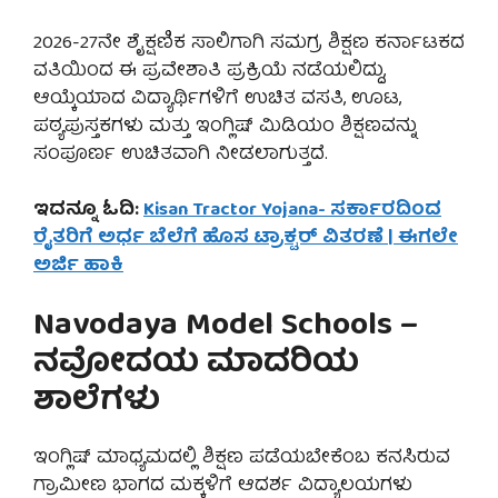
2026-27ನೇ ಶೈಕ್ಷಣಿಕ ಸಾಲಿಗಾಗಿ ಸಮಗ್ರ ಶಿಕ್ಷಣ ಕರ್ನಾಟಕದ
ವತಿಯಿಂದ ಈ ಪ್ರವೇಶಾತಿ ಪ್ರಕ್ರಿಯೆ ನಡೆಯಲಿದ್ದು,
ಆಯ್ಕೆಯಾದ ವಿದ್ಯಾರ್ಥಿಗಳಿಗೆ ಉಚಿತ ವಸತಿ, ಊಟ,
ಪಠ್ಯಪುಸ್ತಕಗಳು ಮತ್ತು ಇಂಗ್ಲಿಷ್ ಮಿಡಿಯಂ ಶಿಕ್ಷಣವನ್ನು
ಸಂಪೂರ್ಣ ಉಚಿತವಾಗಿ ನೀಡಲಾಗುತ್ತದೆ.
ಇದನ್ನೂ ಓದಿ:
Kisan Tractor Yojana- ಸರ್ಕಾರದಿಂದ
ರೈತರಿಗೆ ಅರ್ಧ ಬೆಲೆಗೆ ಹೊಸ ಟ್ರಾಕ್ಟರ್ ವಿತರಣೆ | ಈಗಲೇ
ಅರ್ಜಿ ಹಾಕಿ
Navodaya Model Schools –
ನವೋದಯ ಮಾದರಿಯ
ಶಾಲೆಗಳು
ಇಂಗ್ಲಿಷ್ ಮಾಧ್ಯಮದಲ್ಲಿ ಶಿಕ್ಷಣ ಪಡೆಯಬೇಕೆಂಬ ಕನಸಿರುವ
ಗ್ರಾಮೀಣ ಭಾಗದ ಮಕ್ಕಳಿಗೆ ಆದರ್ಶ ವಿದ್ಯಾಲಯಗಳು