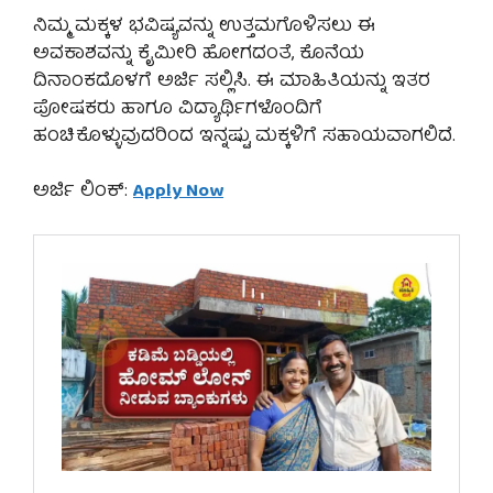
ನಿಮ್ಮ ಮಕ್ಕಳ ಭವಿಷ್ಯವನ್ನು ಉತ್ತಮಗೊಳಿಸಲು ಈ
ಅವಕಾಶವನ್ನು ಕೈಮೀರಿ ಹೋಗದಂತೆ, ಕೊನೆಯ
ದಿನಾಂಕದೊಳಗೆ ಅರ್ಜಿ ಸಲ್ಲಿಸಿ. ಈ ಮಾಹಿತಿಯನ್ನು ಇತರ
ಪೋಷಕರು ಹಾಗೂ ವಿದ್ಯಾರ್ಥಿಗಳೊಂದಿಗೆ
ಹಂಚಿಕೊಳ್ಳುವುದರಿಂದ ಇನ್ನಷ್ಟು ಮಕ್ಕಳಿಗೆ ಸಹಾಯವಾಗಲಿದೆ.
ಅರ್ಜಿ ಲಿಂಕ್:
Apply Now