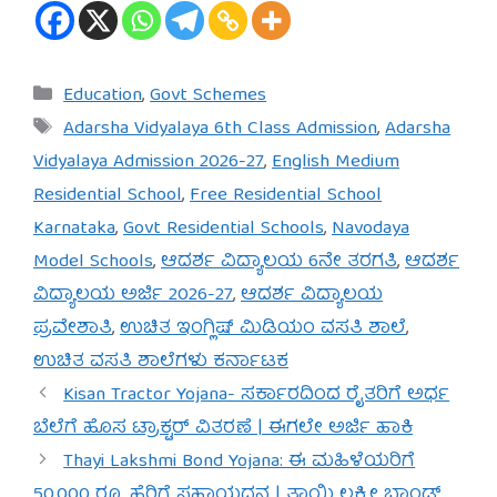
Categories
Education
,
Govt Schemes
Tags
Adarsha Vidyalaya 6th Class Admission
,
Adarsha
Vidyalaya Admission 2026-27
,
English Medium
Residential School
,
Free Residential School
Karnataka
,
Govt Residential Schools
,
Navodaya
Model Schools
,
ಆದರ್ಶ ವಿದ್ಯಾಲಯ 6ನೇ ತರಗತಿ
,
ಆದರ್ಶ
ವಿದ್ಯಾಲಯ ಅರ್ಜಿ 2026-27
,
ಆದರ್ಶ ವಿದ್ಯಾಲಯ
ಪ್ರವೇಶಾತಿ
,
ಉಚಿತ ಇಂಗ್ಲಿಷ್ ಮಿಡಿಯಂ ವಸತಿ ಶಾಲೆ
,
ಉಚಿತ ವಸತಿ ಶಾಲೆಗಳು ಕರ್ನಾಟಕ
Kisan Tractor Yojana- ಸರ್ಕಾರದಿಂದ ರೈತರಿಗೆ ಅರ್ಧ
ಬೆಲೆಗೆ ಹೊಸ ಟ್ರಾಕ್ಟರ್ ವಿತರಣೆ | ಈಗಲೇ ಅರ್ಜಿ ಹಾಕಿ
Thayi Lakshmi Bond Yojana: ಈ ಮಹಿಳೆಯರಿಗೆ
50,000 ರೂ. ಹೆರಿಗೆ ಸಹಾಯಧನ | ತಾಯಿ ಲಕ್ಷ್ಮೀ ಬಾಂಡ್