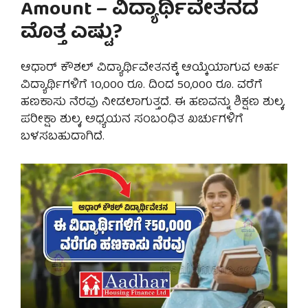
Amount – ವಿದ್ಯಾರ್ಥಿವೇತನದ
ಮೊತ್ತ ಎಷ್ಟು?
ಆಧಾರ್ ಕೌಶಲ್ ವಿದ್ಯಾರ್ಥಿವೇತನಕ್ಕೆ ಆಯ್ಕೆಯಾಗುವ ಅರ್ಹ
ವಿದ್ಯಾರ್ಥಿಗಳಿಗೆ 10,000 ರೂ. ದಿಂದ 50,000 ರೂ. ವರೆಗೆ
ಹಣಕಾಸು ನೆರವು ನೀಡಲಾಗುತ್ತದೆ. ಈ ಹಣವನ್ನು ಶಿಕ್ಷಣ ಶುಲ್ಕ,
ಪರೀಕ್ಷಾ ಶುಲ್ಕ, ಅಧ್ಯಯನ ಸಂಬಂಧಿತ ಖರ್ಚುಗಳಿಗೆ
ಬಳಸಬಹುದಾಗಿದೆ.