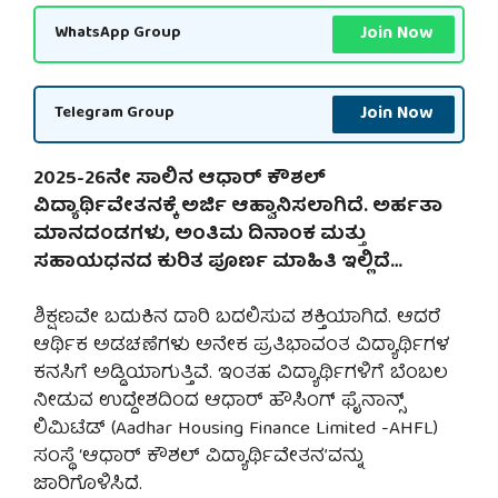
Join Now
WhatsApp Group
Join Now
Telegram Group
2025-26ನೇ ಸಾಲಿನ ಆಧಾರ್ ಕೌಶಲ್
ವಿದ್ಯಾರ್ಥಿವೇತನಕ್ಕೆ ಅರ್ಜಿ ಆಹ್ವಾನಿಸಲಾಗಿದೆ. ಅರ್ಹತಾ
ಮಾನದಂಡಗಳು, ಅಂತಿಮ ದಿನಾಂಕ ಮತ್ತು
ಸಹಾಯಧನದ ಕುರಿತ ಪೂರ್ಣ ಮಾಹಿತಿ ಇಲ್ಲಿದೆ…
ಶಿಕ್ಷಣವೇ ಬದುಕಿನ ದಾರಿ ಬದಲಿಸುವ ಶಕ್ತಿಯಾಗಿದೆ. ಆದರೆ
ಆರ್ಥಿಕ ಅಡಚಣೆಗಳು ಅನೇಕ ಪ್ರತಿಭಾವಂತ ವಿದ್ಯಾರ್ಥಿಗಳ
ಕನಸಿಗೆ ಅಡ್ಡಿಯಾಗುತ್ತಿವೆ. ಇಂತಹ ವಿದ್ಯಾರ್ಥಿಗಳಿಗೆ ಬೆಂಬಲ
ನೀಡುವ ಉದ್ದೇಶದಿಂದ ಆಧಾರ್ ಹೌಸಿಂಗ್ ಫೈನಾನ್ಸ್
ಲಿಮಿಟೆಡ್ (Aadhar Housing Finance Limited -AHFL)
ಸಂಸ್ಥೆ ‘ಆಧಾರ್ ಕೌಶಲ್ ವಿದ್ಯಾರ್ಥಿವೇತನ’ವನ್ನು
ಜಾರಿಗೊಳಿಸಿದೆ.