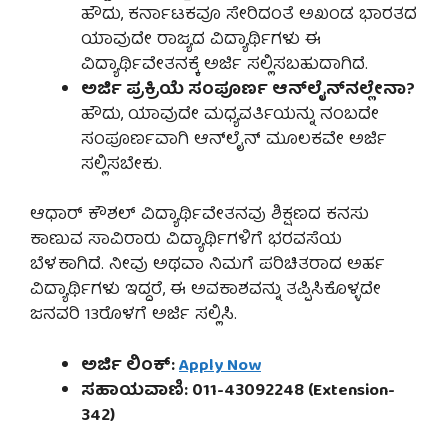
ಹೌದು, ಕರ್ನಾಟಕವೂ ಸೇರಿದಂತೆ ಅಖಂಡ ಭಾರತದ
ಯಾವುದೇ ರಾಜ್ಯದ ವಿದ್ಯಾರ್ಥಿಗಳು ಈ
ವಿದ್ಯಾರ್ಥಿವೇತನಕ್ಕೆ ಅರ್ಜಿ ಸಲ್ಲಿಸಬಹುದಾಗಿದೆ.
ಅರ್ಜಿ ಪ್ರಕ್ರಿಯೆ ಸಂಪೂರ್ಣ ಆನ್‌ಲೈನ್‌ನಲ್ಲೇನಾ?
ಹೌದು, ಯಾವುದೇ ಮಧ್ಯವರ್ತಿಯನ್ನು ನಂಬದೇ
ಸಂಪೂರ್ಣವಾಗಿ ಆನ್‌ಲೈನ್ ಮೂಲಕವೇ ಅರ್ಜಿ
ಸಲ್ಲಿಸಬೇಕು.
ಆಧಾರ್ ಕೌಶಲ್ ವಿದ್ಯಾರ್ಥಿವೇತನವು ಶಿಕ್ಷಣದ ಕನಸು
ಕಾಣುವ ಸಾವಿರಾರು ವಿದ್ಯಾರ್ಥಿಗಳಿಗೆ ಭರವಸೆಯ
ಬೆಳಕಾಗಿದೆ. ನೀವು ಅಥವಾ ನಿಮಗೆ ಪರಿಚಿತರಾದ ಅರ್ಹ
ವಿದ್ಯಾರ್ಥಿಗಳು ಇದ್ದರೆ, ಈ ಅವಕಾಶವನ್ನು ತಪ್ಪಿಸಿಕೊಳ್ಳದೇ
ಜನವರಿ 13ರೊಳಗೆ ಅರ್ಜಿ ಸಲ್ಲಿಸಿ.
ಅರ್ಜಿ ಲಿಂಕ್:
Apply Now
ಸಹಾಯವಾಣಿ: 011-43092248 (Extension-
342)