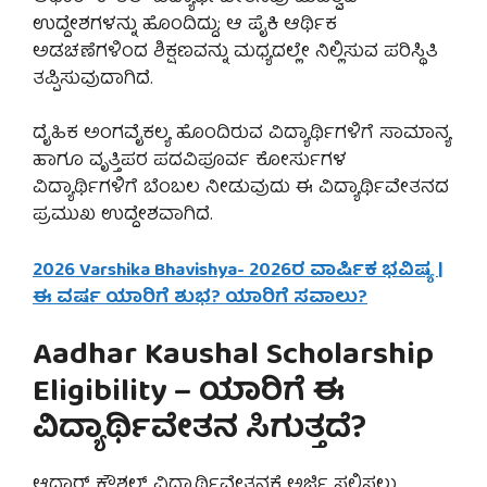
ಉದ್ದೇಶಗಳನ್ನು ಹೊಂದಿದ್ದು; ಆ ಪೈಕಿ ಆರ್ಥಿಕ
ಅಡಚಣೆಗಳಿಂದ ಶಿಕ್ಷಣವನ್ನು ಮಧ್ಯದಲ್ಲೇ ನಿಲ್ಲಿಸುವ ಪರಿಸ್ಥಿತಿ
ತಪ್ಪಿಸುವುದಾಗಿದೆ.
ದೈಹಿಕ ಅಂಗವೈಕಲ್ಯ ಹೊಂದಿರುವ ವಿದ್ಯಾರ್ಥಿಗಳಿಗೆ ಸಾಮಾನ್ಯ
ಹಾಗೂ ವೃತ್ತಿಪರ ಪದವಿಪೂರ್ವ ಕೋರ್ಸುಗಳ
ವಿದ್ಯಾರ್ಥಿಗಳಿಗೆ ಬೆಂಬಲ ನೀಡುವುದು ಈ ವಿದ್ಯಾರ್ಥಿವೇತನದ
ಪ್ರಮುಖ ಉದ್ದೇಶವಾಗಿದೆ.
2026 Varshika Bhavishya- 2026ರ ವಾರ್ಷಿಕ ಭವಿಷ್ಯ |
ಈ ವರ್ಷ ಯಾರಿಗೆ ಶುಭ? ಯಾರಿಗೆ ಸವಾಲು?
Aadhar Kaushal Scholarship
Eligibility – ಯಾರಿಗೆ ಈ
ವಿದ್ಯಾರ್ಥಿವೇತನ ಸಿಗುತ್ತದೆ?
ಆಧಾರ್ ಕೌಶಲ್ ವಿದ್ಯಾರ್ಥಿವೇತನಕ್ಕೆ ಅರ್ಜಿ ಸಲ್ಲಿಸಲು