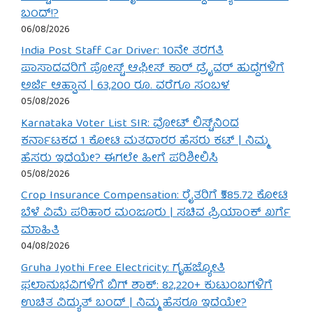
ಬಂದ್!?
06/08/2026
India Post Staff Car Driver: 10ನೇ ತರಗತಿ
ಪಾಸಾದವರಿಗೆ ಪೋಸ್ಟ್ ಆಫೀಸ್ ಕಾರ್ ಡ್ರೈವರ್ ಹುದ್ದೆಗಳಿಗೆ
ಅರ್ಜಿ ಆಹ್ವಾನ | 63,200 ರೂ. ವರೆಗೂ ಸಂಬಳ
05/08/2026
Karnataka Voter List SIR: ವೋಟ್ ಲಿಸ್ಟ್‌ನಿಂದ
ಕರ್ನಾಟಕದ 1 ಕೋಟಿ ಮತದಾರರ ಹೆಸರು ಕಟ್ | ನಿಮ್ಮ
ಹೆಸರು ಇದೆಯೇ? ಈಗಲೇ ಹೀಗೆ ಪರಿಶೀಲಿಸಿ
05/08/2026
Crop Insurance Compensation: ರೈತರಿಗೆ ₹585.72 ಕೋಟಿ
ಬೆಳೆ ವಿಮೆ ಪರಿಹಾರ ಮಂಜೂರು | ಸಚಿವ ಪ್ರಿಯಾಂಕ್ ಖರ್ಗೆ
ಮಾಹಿತಿ
04/08/2026
Gruha Jyothi Free Electricity: ಗೃಹಜ್ಯೋತಿ
ಫಲಾನುಭವಿಗಳಿಗೆ ಬಿಗ್ ಶಾಕ್: 82,220+ ಕುಟುಂಬಗಳಿಗೆ
ಉಚಿತ ವಿದ್ಯುತ್ ಬಂದ್ | ನಿಮ್ಮ ಹೆಸರೂ ಇದೆಯೇ?