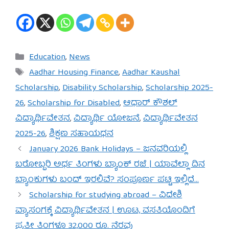
Categories
Education
,
News
Tags
Aadhar Housing Finance
,
Aadhar Kaushal
Scholarship
,
Disability Scholarship
,
Scholarship 2025-
26
,
Scholarship for Disabled
,
ಆಧಾರ್ ಕೌಶಲ್
ವಿದ್ಯಾರ್ಥಿವೇತನ
,
ವಿದ್ಯಾರ್ಥಿ ಯೋಜನೆ
,
ವಿದ್ಯಾರ್ಥಿವೇತನ
2025-26
,
ಶಿಕ್ಷಣ ಸಹಾಯಧನ
January 2026 Bank Holidays – ಜನವರಿಯಲ್ಲಿ
ಬರೋಬ್ಬರಿ ಅರ್ಧ ತಿಂಗಳು ಬ್ಯಾಂಕ್ ರಜೆ | ಯಾವೆಲ್ಲಾ ದಿನ
ಬ್ಯಾಂಕುಗಳು ಬಂದ್ ಇರಲಿವೆ? ಸಂಪೂರ್ಣ ಪಟ್ಟಿ ಇಲ್ಲಿದೆ…
Scholarship for studying abroad – ವಿದೇಶಿ
ವ್ಯಾಸಂಗಕ್ಕೆ ವಿದ್ಯಾರ್ಥಿವೇತನ | ಊಟ, ವಸತಿಯೊಂದಿಗೆ
ಪ್ರತೀ ತಿಂಗಳೂ 32,000 ರೂ. ನೆರವು