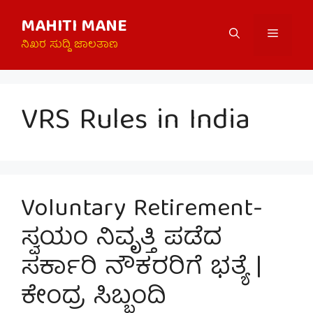
Skip
MAHITI MANE
to
Menu
content
ನಿಖರ ಸುದ್ದಿ ಜಾಲತಾಣ
VRS Rules in India
Voluntary Retirement-
ಸ್ವಯಂ ನಿವೃತ್ತಿ ಪಡೆದ
ಸರ್ಕಾರಿ ನೌಕರರಿಗೆ ಭತ್ಯೆ |
ಕೇಂದ್ರ ಸಿಬ್ಬಂದಿ