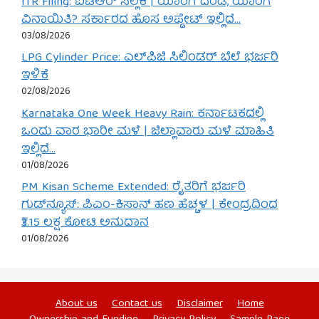
ITR Filing: ಐಟಿಆರ್ ಸಲ್ಲಿಕೆ | ಯಾರಿಗೆ ದಂಡ, ಯಾರಿಗೆ
ವಿನಾಯಿತಿ? ಸರ್ಕಾರದ ಹೊಸ ಅಪ್ಡೇಟ್ ಇಲ್ಲಿದೆ…
03/08/2026
LPG Cylinder Price: ಎಲ್‌ಪಿಜಿ ಸಿಲಿಂಡರ್ ಬೆಲೆ ಭರ್ಜರಿ
ಇಳಿಕೆ
02/08/2026
Karnataka One Week Heavy Rain: ಕರ್ನಾಟಕದಲ್ಲಿ
ಒಂದು ವಾರ ಭಾರೀ ಮಳೆ | ಜಿಲ್ಲಾವಾರು ಮಳೆ ಮಾಹಿತಿ
ಇಲ್ಲಿದೆ…
01/08/2026
PM Kisan Scheme Extended: ರೈತರಿಗೆ ಭರ್ಜರಿ
ಗುಡ್‌ನ್ಯೂಸ್: ಪಿಎಂ-ಕಿಸಾನ್ ಹಣ ಹೆಚ್ಚಳ | ಕೇಂದ್ರದಿಂದ
₹3.15 ಲಕ್ಷ ಕೋಟಿ ಅನುದಾನ
01/08/2026
About us
Contact us
Disclaimer
Home