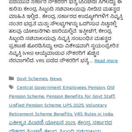
ಪಡೆಯುವ ಸರ್ಕಾರಿ ನೌಕರರಿಗೆ ಭತ್ಯೆ (ಪಿಂಚಣಿ) ಸಿಗಲಿದ್ದು; ಈ
ಕುರಿತು ಕೇಂದ್ರ ಸಿಬ್ಬಂದಿ ಸಚಿವಾಲಯವು ನೀಡಿದ ಮಹತ್ವದ
ಮಾಹಿತಿ ಇಲ್ಲಿದೆ… ಕೇಂದ್ರ ಸರ್ಕಾರದ ಉದ್ಯೋಗಿಗಳಿಗೆ ನಿವೃತ್ತಿ
ನಂತರ ಭದ್ರತೆ ಮತ್ತು ಸೌಲಭ್ಯಗಳನ್ನು ಒದಗಿಸುವ ನಿಟ್ಟಿನಲ್ಲಿ
ಹಲವು ಯೋಜನೆಗಳು ಜಾರಿಯಲ್ಲಿವೆ. ಇತ್ತೀಚೆಗೆ, ಕೇಂದ್ರ
ಸಿಬ್ಬಂದಿ ಸಚಿವಾಲಯವು ನಿವೃತ್ತಿ ಸಂಬಂಧಿತ ಮಹತ್ವದ
ಪ್ರಕಟಣೆ ಹೊರಡಿಸಿದ್ದು, ಅದು ವಿಶೇಷವಾಗಿ ಸ್ವಯಂಪ್ರೇರಿತ
ನಿವೃತ್ತಿ (VRS) ಆಯ್ಕೆಮಾಡುವ ನೌಕರರಿಗೆ ಹೆಚ್ಚಿನ
ನೆರವಾಗಲಿದೆ. VRS ಪಡೆದ ನೌಕರರಿಗೆ ಭತ್ಯೆ …
Read more
Categories
Govt Schemes
,
News
Tags
Central Government Employees Pension
,
Old
Pension Scheme
,
Pension Benefits for Govt Staff
,
Unified Pension Scheme UPS 2025
,
Voluntary
Retirement Scheme Benefits
,
VRS Rules in India
,
ಏಕೀಕೃತ ಪಿಂಚಣಿ ಯೋಜನೆ 2025
,
ಕೇಂದ್ರ ಸರ್ಕಾರದ