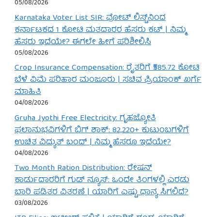
05/08/2026
Karnataka Voter List SIR: ವೋಟ್ ಲಿಸ್ಟ್‌ನಿಂದ
ಕರ್ನಾಟಕದ 1 ಕೋಟಿ ಮತದಾರರ ಹೆಸರು ಕಟ್ | ನಿಮ್ಮ
ಹೆಸರು ಇದೆಯೇ? ಈಗಲೇ ಹೀಗೆ ಪರಿಶೀಲಿಸಿ
05/08/2026
Crop Insurance Compensation: ರೈತರಿಗೆ ₹585.72 ಕೋಟಿ
ಬೆಳೆ ವಿಮೆ ಪರಿಹಾರ ಮಂಜೂರು | ಸಚಿವ ಪ್ರಿಯಾಂಕ್ ಖರ್ಗೆ
ಮಾಹಿತಿ
04/08/2026
Gruha Jyothi Free Electricity: ಗೃಹಜ್ಯೋತಿ
ಫಲಾನುಭವಿಗಳಿಗೆ ಬಿಗ್ ಶಾಕ್: 82,220+ ಕುಟುಂಬಗಳಿಗೆ
ಉಚಿತ ವಿದ್ಯುತ್ ಬಂದ್ | ನಿಮ್ಮ ಹೆಸರೂ ಇದೆಯೇ?
04/08/2026
Two Month Ration Distribution: ರೇಷನ್
ಕಾರ್ಡುದಾರರಿಗೆ ಗುಡ್ ನ್ಯೂಸ್: ಒಂದೇ ತಿಂಗಳಲ್ಲಿ ಎರಡು
ಬಾರಿ ಪಡಿತರ ವಿತರಣೆ | ಯಾರಿಗೆ ಎಷ್ಟು ಧಾನ್ಯ ಸಿಗಲಿದೆ?
03/08/2026