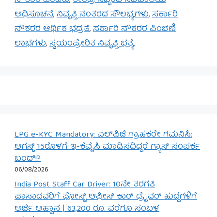
ನೌಕರರ ಪಿಂಚಣಿ
,
ಕೇಂದ್ರ ಸಿಬ್ಬಂದಿ ಸಚಿವಾಲಯ
ಅಧಿಸೂಚನೆ
,
ನಿವೃತ್ತಿ ನಂತರದ ಸೌಲಭ್ಯಗಳು
,
ಸರ್ಕಾರಿ
ನೌಕರರ ಆರ್ಥಿಕ ಭದ್ರತೆ
,
ಸರ್ಕಾರಿ ನೌಕರರ ಪಿಂಚಣಿ
ಲಾಭಗಳು
,
ಸ್ವಯಂಪ್ರೇರಿತ ನಿವೃತ್ತಿ ಭತ್ಯೆ
LPG e-KYC Mandatory: ಎಲ್‌ಪಿಜಿ ಗ್ರಾಹಕರೇ ಗಮನಿಸಿ:
ಆಗಸ್ಟ್ 15ರೊಳಗೆ ಇ-ಕೆವೈಸಿ ಮಾಡಿಸದಿದ್ದರೆ ಗ್ಯಾಸ್ ಸಂಪರ್ಕ
ಬಂದ್!?
06/08/2026
India Post Staff Car Driver: 10ನೇ ತರಗತಿ
ಪಾಸಾದವರಿಗೆ ಪೋಸ್ಟ್ ಆಫೀಸ್ ಕಾರ್ ಡ್ರೈವರ್ ಹುದ್ದೆಗಳಿಗೆ
ಅರ್ಜಿ ಆಹ್ವಾನ | 63,200 ರೂ. ವರೆಗೂ ಸಂಬಳ