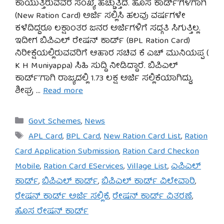
ಕಾಯುತ್ತಿರುವವರ ಸಂಖ್ಯೆ ಹೆಚ್ಚುತ್ತಿದೆ. ಹೊಸ ಕಾರ್ಡ್’ಗಳಿಗಾಗಿ
(New Ration Card) ಅರ್ಜಿ ಸಲ್ಲಿಸಿ ಹಲವು ವರ್ಷಗಳೇ
ಕಳೆದಿದ್ದರೂ ಲಕ್ಷಾಂತರ ಜನರ ಅರ್ಜಿಗಳಿಗೆ ಸದ್ಗತಿ ಸಿಗುತ್ತಿಲ್ಲ.
ಇದೀಗ ಬಿಪಿಎಲ್ ರೇಷನ್ ಕಾರ್ಡ್ (BPL Ration Card)
ನಿರೀಕ್ಷೆಯಲ್ಲಿರುವವರಿಗೆ ಆಹಾರ ಸಚಿವ ಕೆ ಎಚ್ ಮುನಿಯಪ್ಪ (
K H Muniyappa) ಸಿಹಿ ಸುದ್ದಿ ನೀಡಿದ್ದಾರೆ. ಬಿಪಿಎಲ್
ಕಾರ್ಡ್’ಗಾಗಿ ರಾಜ್ಯದಲ್ಲಿ 1.73 ಲಕ್ಷ ಅರ್ಜಿ ಸಲ್ಲಿಕೆಯಾಗಿದ್ದು,
ಶೀಘ್ರ …
Read more
Categories
Govt Schemes
,
News
Tags
APL Card
,
BPL Card
,
New Ration Card List
,
Ration
Card Application Submission
,
Ration Card Checkon
Mobile
,
Ration Card EServices
,
Village List
,
ಎಪಿಎಲ್
ಕಾರ್ಡ್
,
ಬಿಪಿಎಲ್ ಕಾರ್ಡ್
,
ಬಿಪಿಎಲ್ ಕಾರ್ಡ್ ವಿಲೇವಾರಿ
,
ರೇಷನ್ ಕಾರ್ಡ್ ಅರ್ಜಿ ಸಲ್ಲಿಕೆ
,
ರೇಷನ್ ಕಾರ್ಡ್ ವಿತರಣೆ
,
ಹೊಸ ರೇಷನ್ ಕಾರ್ಡ್