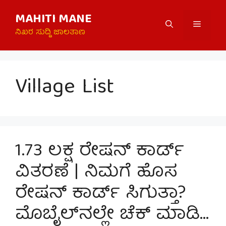
Skip
MAHITI MANE
to
Menu
content
ನಿಖರ ಸುದ್ದಿ ಜಾಲತಾಣ
Village List
1.73 ಲಕ್ಷ ರೇಷನ್ ಕಾರ್ಡ್
ವಿತರಣೆ | ನಿಮಗೆ ಹೊಸ
ರೇಷನ್ ಕಾರ್ಡ್ ಸಿಗುತ್ತಾ?
ಮೊಬೈಲ್‌ನಲ್ಲೇ ಚೆಕ್ ಮಾಡಿ…