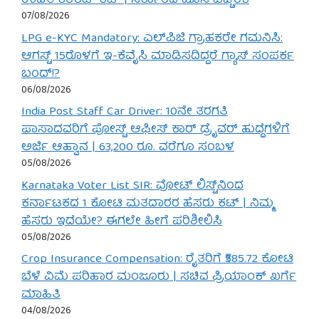
ಉಚಿತ ಕರೆಂಟ್ ಕಟ್ | ಸರ್ಕಾರದ ಹೊಸ ಎಚ್ಚರಿಕೆ
07/08/2026
LPG e-KYC Mandatory: ಎಲ್‌ಪಿಜಿ ಗ್ರಾಹಕರೇ ಗಮನಿಸಿ:
ಆಗಸ್ಟ್ 15ರೊಳಗೆ ಇ-ಕೆವೈಸಿ ಮಾಡಿಸದಿದ್ದರೆ ಗ್ಯಾಸ್ ಸಂಪರ್ಕ
ಬಂದ್!?
06/08/2026
India Post Staff Car Driver: 10ನೇ ತರಗತಿ
ಪಾಸಾದವರಿಗೆ ಪೋಸ್ಟ್ ಆಫೀಸ್ ಕಾರ್ ಡ್ರೈವರ್ ಹುದ್ದೆಗಳಿಗೆ
ಅರ್ಜಿ ಆಹ್ವಾನ | 63,200 ರೂ. ವರೆಗೂ ಸಂಬಳ
05/08/2026
Karnataka Voter List SIR: ವೋಟ್ ಲಿಸ್ಟ್‌ನಿಂದ
ಕರ್ನಾಟಕದ 1 ಕೋಟಿ ಮತದಾರರ ಹೆಸರು ಕಟ್ | ನಿಮ್ಮ
ಹೆಸರು ಇದೆಯೇ? ಈಗಲೇ ಹೀಗೆ ಪರಿಶೀಲಿಸಿ
05/08/2026
Crop Insurance Compensation: ರೈತರಿಗೆ ₹585.72 ಕೋಟಿ
ಬೆಳೆ ವಿಮೆ ಪರಿಹಾರ ಮಂಜೂರು | ಸಚಿವ ಪ್ರಿಯಾಂಕ್ ಖರ್ಗೆ
ಮಾಹಿತಿ
04/08/2026