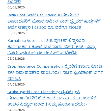
ಬಂದ್!?
06/08/2026
India Post Staff Car Driver: 10ನೇ ತರಗತಿ
ಪಾಸಾದವರಿಗೆ ಪೋಸ್ಟ್ ಆಫೀಸ್ ಕಾರ್ ಡ್ರೈವರ್ ಹುದ್ದೆಗಳಿಗೆ
ಅರ್ಜಿ ಆಹ್ವಾನ | 63,200 ರೂ. ವರೆಗೂ ಸಂಬಳ
05/08/2026
Karnataka Voter List SIR: ವೋಟ್ ಲಿಸ್ಟ್‌ನಿಂದ
ಕರ್ನಾಟಕದ 1 ಕೋಟಿ ಮತದಾರರ ಹೆಸರು ಕಟ್ | ನಿಮ್ಮ
ಹೆಸರು ಇದೆಯೇ? ಈಗಲೇ ಹೀಗೆ ಪರಿಶೀಲಿಸಿ
05/08/2026
Crop Insurance Compensation: ರೈತರಿಗೆ ₹585.72 ಕೋಟಿ
ಬೆಳೆ ವಿಮೆ ಪರಿಹಾರ ಮಂಜೂರು | ಸಚಿವ ಪ್ರಿಯಾಂಕ್ ಖರ್ಗೆ
ಮಾಹಿತಿ
04/08/2026
Gruha Jyothi Free Electricity: ಗೃಹಜ್ಯೋತಿ
ಫಲಾನುಭವಿಗಳಿಗೆ ಬಿಗ್ ಶಾಕ್: 82,220+ ಕುಟುಂಬಗಳಿಗೆ
ಉಚಿತ ವಿದ್ಯುತ್ ಬಂದ್ | ನಿಮ್ಮ ಹೆಸರೂ ಇದೆಯೇ?
04/08/2026