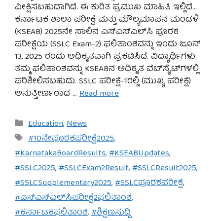
ವೀಕ್ಷಿಸಬಹುದಾಗಿದೆ. ಈ ಕುರಿತ ಪ್ರಮುಖ ಮಾಹಿತಿ ಇಲ್ಲಿದೆ…
ಕರ್ನಾಟಕ ಶಾಲಾ ಪರೀಕ್ಷೆ ಮತ್ತು ಮೌಲ್ಯಮಾಪನ ಮಂಡಳಿ
(KSEAB) 2025ನೇ ಸಾಲಿನ ಎಸ್‌ಎಸ್‌ಎಲ್‌ಸಿ ಪೂರಕ
ಪರೀಕ್ಷೆಯ (SSLC Exam-2) ಫಲಿತಾಂಶವನ್ನು ಇಂದು ಜೂನ್
13, 2025 ರಂದು ಅಧಿಕೃತವಾಗಿ ಪ್ರಕಟಿಸಿದೆ. ವಿದ್ಯಾರ್ಥಿಗಳು
ತಮ್ಮ ಫಲಿತಾಂಶವನ್ನು KSEABನ ಅಧಿಕೃತ ವೆಬ್‌ಸೈಟ್‌ಗಳಲ್ಲಿ
ಪರಿಶೀಲಿಸಬಹುದು. SSLC ಪರೀಕ್ಷೆ-1ರಲ್ಲಿ (ಮುಖ್ಯ ಪರೀಕ್ಷೆ)
ಅನುತ್ತೀರ್ಣರಾದ …
Read more
Categories
Education
,
News
Tags
#10ನೇಪೂರಕಪರೀಕ್ಷೆ2025
,
#KarnatakaBoardResults
,
#KSEABUpdates
,
#SSLC2025
,
#SSLCExam2Result
,
#SSLCResult2025
,
#SSLCSupplementary2025
,
#SSLCಪೂರಕಪರೀಕ್ಷೆ
,
#ಎಸ್‌ಎಸ್‌ಎಲ್‌ಸಿಪರೀಕ್ಷೆ2ಫಲಿತಾಂಶ
,
#ಕರ್ನಾಟಕಫಲಿತಾಂಶ
,
#ಶಿಕ್ಷಣಸುದ್ದಿ