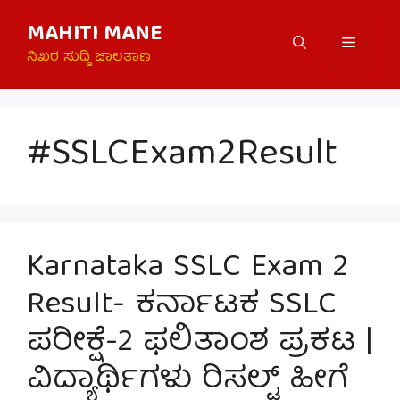
Skip
MAHITI MANE
to
Menu
content
ನಿಖರ ಸುದ್ದಿ ಜಾಲತಾಣ
#SSLCExam2Result
Karnataka SSLC Exam 2
Result- ಕರ್ನಾಟಕ SSLC
ಪರೀಕ್ಷೆ-2 ಫಲಿತಾಂಶ ಪ್ರಕಟ |
ವಿದ್ಯಾರ್ಥಿಗಳು ರಿಸಲ್ಟ್ ಹೀಗೆ