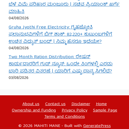
ಬೆಳೆ ವಿಮೆ ಪರಿಹಾರ ಮಂಜೂರು | ಸಚಿವ ಪ್ರಿಯಾಂಕ್ ಖರ್ಗೆ
ಮಾಹಿತಿ
04/08/2026
Gruha Jyothi Free Electricity: ಗೃಹಜ್ಯೋತಿ
ಫಲಾನುಭವಿಗಳಿಗೆ ಬಿಗ್ ಶಾಕ್: 82,220+ ಕುಟುಂಬಗಳಿಗೆ
ಉಚಿತ ವಿದ್ಯುತ್ ಬಂದ್ | ನಿಮ್ಮ ಹೆಸರೂ ಇದೆಯೇ?
04/08/2026
Two Month Ration Distribution: ರೇಷನ್
ಕಾರ್ಡುದಾರರಿಗೆ ಗುಡ್ ನ್ಯೂಸ್: ಒಂದೇ ತಿಂಗಳಲ್ಲಿ ಎರಡು
ಬಾರಿ ಪಡಿತರ ವಿತರಣೆ | ಯಾರಿಗೆ ಎಷ್ಟು ಧಾನ್ಯ ಸಿಗಲಿದೆ?
03/08/2026
About us
Contact us
Disclaimer
Home
Ownership and Funding
Privacy Policy
Sample Page
Terms and Conditions
© 2026 MAHITI MANE
• Built with
GeneratePress