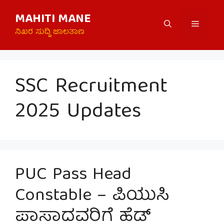
Skip
MAHITI MANE
to
Menu
content
ನಿಖರ ಸುದ್ದಿ ಜಾಲತಾಣ
SSC Recruitment
2025 Updates
PUC Pass Head
Constable – ಪಿಯುಸಿ
ಪಾಸಾದವರಿಗೆ ಹೆಡ್