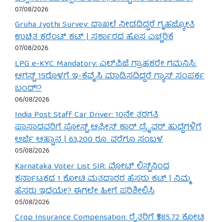
07/08/2026
Gruha Jyothi Survey: ದಾಖಲೆ ನೀಡದಿದ್ದರೆ ಗೃಹಜ್ಯೋತಿ
ಉಚಿತ ಕರೆಂಟ್ ಕಟ್ | ಸರ್ಕಾರದ ಹೊಸ ಎಚ್ಚರಿಕೆ
07/08/2026
LPG e-KYC Mandatory: ಎಲ್‌ಪಿಜಿ ಗ್ರಾಹಕರೇ ಗಮನಿಸಿ:
ಆಗಸ್ಟ್ 15ರೊಳಗೆ ಇ-ಕೆವೈಸಿ ಮಾಡಿಸದಿದ್ದರೆ ಗ್ಯಾಸ್ ಸಂಪರ್ಕ
ಬಂದ್!?
06/08/2026
India Post Staff Car Driver: 10ನೇ ತರಗತಿ
ಪಾಸಾದವರಿಗೆ ಪೋಸ್ಟ್ ಆಫೀಸ್ ಕಾರ್ ಡ್ರೈವರ್ ಹುದ್ದೆಗಳಿಗೆ
ಅರ್ಜಿ ಆಹ್ವಾನ | 63,200 ರೂ. ವರೆಗೂ ಸಂಬಳ
05/08/2026
Karnataka Voter List SIR: ವೋಟ್ ಲಿಸ್ಟ್‌ನಿಂದ
ಕರ್ನಾಟಕದ 1 ಕೋಟಿ ಮತದಾರರ ಹೆಸರು ಕಟ್ | ನಿಮ್ಮ
ಹೆಸರು ಇದೆಯೇ? ಈಗಲೇ ಹೀಗೆ ಪರಿಶೀಲಿಸಿ
05/08/2026
Crop Insurance Compensation: ರೈತರಿಗೆ ₹585.72 ಕೋಟಿ