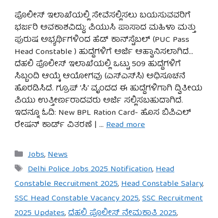
ಪೊಲೀಸ್ ಇಲಾಖೆಯಲ್ಲಿ ಸೇವೆಸಲ್ಲಿಸಲು ಬಯಸುವವರಿಗೆ
ಭರ್ಜರಿ ಅವಕಾಶವಿದ್ದು; ಪಿಯುಸಿ ಪಾಸಾದ ಮಹಿಳಾ ಮತ್ತು
ಪುರುಷ ಅಭ್ಯರ್ಥಿಗಳಿಂದ ಹೆಡ್ ಕಾನ್‌ಸ್ಟೆಬಲ್ (PUC Pass
Head Constable ) ಹುದ್ದೆಗಳಿಗೆ ಅರ್ಜಿ ಆಹ್ವಾನಿಸಲಾಗಿದೆ…
ದೆಹಲಿ ಪೊಲೀಸ್ ಇಲಾಖೆಯಲ್ಲಿ ಒಟ್ಟು 509 ಹುದ್ದೆಗಳಿಗೆ
ಸಿಬ್ಬಂದಿ ಆಯ್ಕೆ ಆಯೋಗವು (ಎಸ್‌ಎಸ್‌ಸಿ) ಅಧಿಸೂಚನೆ
ಹೊರಡಿಸಿದೆ. ಗ್ರೂಪ್ ‘ಸಿ’ ವೃಂದದ ಈ ಹುದ್ದೆಗಳಿಗಾಗಿ ದ್ವಿತೀಯ
ಪಿಯು ಉತ್ತೀರ್ಣರಾದವರು ಅರ್ಜಿ ಸಲ್ಲಿಸಬಹುದಾಗಿದೆ.
ಇದನ್ನೂ ಓದಿ: New BPL Ration Card- ಹೊಸ ಬಿಪಿಎಲ್
ರೇಷನ್ ಕಾರ್ಡ್ ವಿತರಣೆ | …
Read more
Categories
Jobs
,
News
Tags
Delhi Police Jobs 2025 Notification
,
Head
Constable Recruitment 2025
,
Head Constable Salary
,
SSC Head Constable Vacancy 2025
,
SSC Recruitment
2025 Updates
,
ದೆಹಲಿ ಪೊಲೀಸ್ ನೇಮಕಾತಿ 2025
,