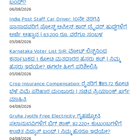
ಬಂದ್!?
06/08/2026
India Post Staff Car Driver: 10ನೇ ತರಗತಿ
ಪಾಸಾದವರಿಗೆ ಪೋಸ್ಟ್ ಆಫೀಸ್ ಕಾರ್ ಡ್ರೈವರ್ ಹುದ್ದೆಗಳಿಗೆ
ಅರ್ಜಿ ಆಹ್ವಾನ | 63,200 ರೂ. ವರೆಗೂ ಸಂಬಳ
05/08/2026
Karnataka Voter List SIR: ವೋಟ್ ಲಿಸ್ಟ್‌ನಿಂದ
ಕರ್ನಾಟಕದ 1 ಕೋಟಿ ಮತದಾರರ ಹೆಸರು ಕಟ್ | ನಿಮ್ಮ
ಹೆಸರು ಇದೆಯೇ? ಈಗಲೇ ಹೀಗೆ ಪರಿಶೀಲಿಸಿ
05/08/2026
Crop Insurance Compensation: ರೈತರಿಗೆ ₹585.72 ಕೋಟಿ
ಬೆಳೆ ವಿಮೆ ಪರಿಹಾರ ಮಂಜೂರು | ಸಚಿವ ಪ್ರಿಯಾಂಕ್ ಖರ್ಗೆ
ಮಾಹಿತಿ
04/08/2026
Gruha Jyothi Free Electricity: ಗೃಹಜ್ಯೋತಿ
ಫಲಾನುಭವಿಗಳಿಗೆ ಬಿಗ್ ಶಾಕ್: 82,220+ ಕುಟುಂಬಗಳಿಗೆ
ಉಚಿತ ವಿದ್ಯುತ್ ಬಂದ್ | ನಿಮ್ಮ ಹೆಸರೂ ಇದೆಯೇ?
04/08/2026