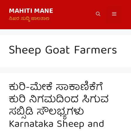
Skip
MAHITI MANE
to
Menu
content
ನಿಖರ ಸುದ್ದಿ ಜಾಲತಾಣ
Sheep Goat Farmers
ಕುರಿ-ಮೇಕೆ ಸಾಕಾಣಿಕೆಗೆ
ಕುರಿ ನಿಗಮದಿಂದ ಸಿಗುವ
ಸಬ್ಸಿಡಿ ಸೌಲಭ್ಯಗಳು
Karnataka Sheep and