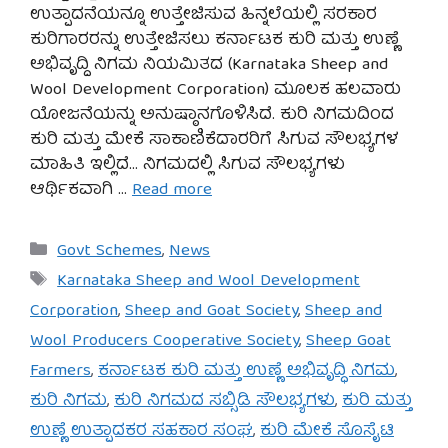
ಉತ್ಪಾದನೆಯನ್ನೂ ಉತ್ತೇಜಿಸುವ ಹಿನ್ನಲೆಯಲ್ಲಿ ಸರಕಾರ
ಕುರಿಗಾರರನ್ನು ಉತ್ತೇಜಿಸಲು ಕರ್ನಾಟಕ ಕುರಿ ಮತ್ತು ಉಣ್ಣೆ
ಅಭಿವೃದ್ದಿ ನಿಗಮ ನಿಯಮಿತದ (Karnataka Sheep and
Wool Development Corporation) ಮೂಲಕ ಹಲವಾರು
ಯೋಜನೆಯನ್ನು ಅನುಷ್ಠಾನಗೊಳಿಸಿದೆ. ಕುರಿ ನಿಗಮದಿಂದ
ಕುರಿ ಮತ್ತು ಮೇಕೆ ಸಾಕಾಣಿಕೆದಾರರಿಗೆ ಸಿಗುವ ಸೌಲಭ್ಯಗಳ
ಮಾಹಿತಿ ಇಲ್ಲಿದೆ… ನಿಗಮದಲ್ಲಿ ಸಿಗುವ ಸೌಲಭ್ಯಗಳು
ಆರ್ಥಿಕವಾಗಿ …
Read more
Categories
Govt Schemes
,
News
Tags
Karnataka Sheep and Wool Development
Corporation
,
Sheep and Goat Society
,
Sheep and
Wool Producers Cooperative Society
,
Sheep Goat
Farmers
,
ಕರ್ನಾಟಕ ಕುರಿ ಮತ್ತು ಉಣ್ಣೆ ಅಭಿವೃದ್ಧಿ ನಿಗಮ
,
ಕುರಿ ನಿಗಮ
,
ಕುರಿ ನಿಗಮದ ಸಬ್ಸಿಡಿ ಸೌಲಭ್ಯಗಳು
,
ಕುರಿ ಮತ್ತು
ಉಣ್ಣೆ ಉತ್ಪಾದಕರ ಸಹಕಾರ ಸಂಘ
,
ಕುರಿ ಮೇಕೆ ಸೊಸೈಟಿ