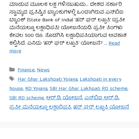
ಮಾಡುವ ಮೂಲಕ ಲಕ್ಷ ಗಳಿಸಬಹುದು… ದೇಶದ ಸರ್ಕಾರಿ
ಸ್ವಾಮ್ಯದ ಪ್ರತಿಷ್ಟಿತ ಬ್ಯಾಂಕುಗಳಲ್ಲಿ ಒಂದಾಗಿರುವ ಎಸ್‌ಬಿಐ
ಬ್ಯಾಂಕ್ (State Bank of India) ‘ಹರ್ ಘರ್ ಲಖ್ಪತಿ’ (ಪ್ರತೀ
ಮನೆಯಲ್ಲೂ ಲಕ್ಷಾಧಿಪತಿ) ಯೋಜನೆಯಡಿ ಪ್ರತೀ ತಿಂಗಳು
ಕೇವಲ 500 ರೂ. ತೊಡಗಿಸಿ ಲಕ್ಷಾಧಿಪತಿಯಾಗುವ ಅವಕಾಶ
ಕಲ್ಪಿಸಿದೆ. ಏನಿದು ‘ಹರ್ ಘರ್ ಲಖ್ಪತಿ’ ಯೋಜನೆ? …
Read
more
Categories
Finance
,
News
Tags
Har Ghar Lakshpati Yojana
,
Lakshpati in every
house
,
RD Yojana
,
SBI Har Ghar Lakhpati RD scheme
,
SBI RD scheme
,
ಆರ್.ಡಿ ಯೋಜನೆ
,
ಎಸ್‌ಬಿಐ ಆರ್.ಡಿ
,
ಪ್ರತೀ ಮನೆಯಲ್ಲೂ ಲಕ್ಷಾಧಿಪತಿ
,
ಹರ್ ಘರ್ ಲಖ್ಪತಿ ಯೋಜನೆ