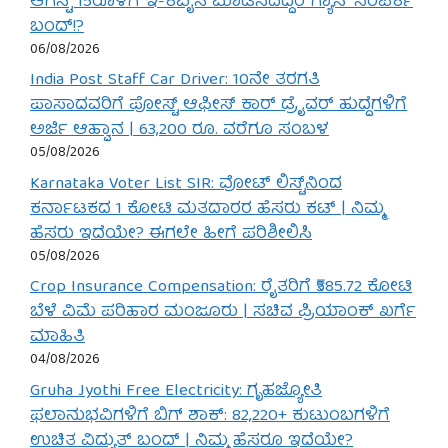
ಆಗಸ್ಟ್ 15ರೊಳಗೆ ಇ-ಕೆವೈಸಿ ಮಾಡಿಸದಿದ್ದರೆ ಗ್ಯಾಸ್ ಸಂಪರ್ಕ
ಬಂದ್!?
06/08/2026
India Post Staff Car Driver: 10ನೇ ತರಗತಿ
ಪಾಸಾದವರಿಗೆ ಪೋಸ್ಟ್ ಆಫೀಸ್ ಕಾರ್ ಡ್ರೈವರ್ ಹುದ್ದೆಗಳಿಗೆ
ಅರ್ಜಿ ಆಹ್ವಾನ | 63,200 ರೂ. ವರೆಗೂ ಸಂಬಳ
05/08/2026
Karnataka Voter List SIR: ವೋಟ್ ಲಿಸ್ಟ್‌ನಿಂದ
ಕರ್ನಾಟಕದ 1 ಕೋಟಿ ಮತದಾರರ ಹೆಸರು ಕಟ್ | ನಿಮ್ಮ
ಹೆಸರು ಇದೆಯೇ? ಈಗಲೇ ಹೀಗೆ ಪರಿಶೀಲಿಸಿ
05/08/2026
Crop Insurance Compensation: ರೈತರಿಗೆ ₹585.72 ಕೋಟಿ
ಬೆಳೆ ವಿಮೆ ಪರಿಹಾರ ಮಂಜೂರು | ಸಚಿವ ಪ್ರಿಯಾಂಕ್ ಖರ್ಗೆ
ಮಾಹಿತಿ
04/08/2026
Gruha Jyothi Free Electricity: ಗೃಹಜ್ಯೋತಿ
ಫಲಾನುಭವಿಗಳಿಗೆ ಬಿಗ್ ಶಾಕ್: 82,220+ ಕುಟುಂಬಗಳಿಗೆ
ಉಚಿತ ವಿದ್ಯುತ್ ಬಂದ್ | ನಿಮ್ಮ ಹೆಸರೂ ಇದೆಯೇ?