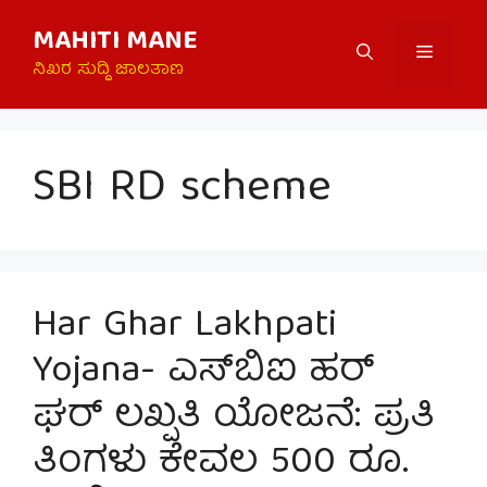
Skip
MAHITI MANE
to
Menu
content
ನಿಖರ ಸುದ್ದಿ ಜಾಲತಾಣ
SBI RD scheme
Har Ghar Lakhpati
Yojana- ಎಸ್‌ಬಿಐ ಹರ್
ಘರ್ ಲಖ್ಪತಿ ಯೋಜನೆ: ಪ್ರತಿ
ತಿಂಗಳು ಕೇವಲ 500 ರೂ.