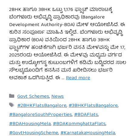
2BHK ಹಾಗೂ 3BHK ಒಟ್ಟು 1,176 ಫ್ಲ್ಯಾಟ್ ಮಾರಾಟಕ್ಕೆ
ಬೆಂಗಳೂರು ಅಭಿವೃದ್ಧಿ ಪ್ರಾಧಿಕಾರವು (Bangalore
Development Authority-BDA) ಮೇಳ ಆಯೋಜಿಸಿದೆ. ಈ
ಕುರಿತ ಸಂಪೂರ್ಣ ಮಾಹಿತಿ ಇಲ್ಲಿದೆ.. ಬೆಂಗಳೂರು ಅಭಿವೃದ್ಧಿ
ಪ್ರಾಧಿಕಾರ (BDA) ವತಿಯಿಂದ 2BHK ಹಾಗೂ 3BHK
ಫ್ಲ್ಯಾಟ್‌ಗಳ ಹಂಚಿಕೆಗಾಗಿ ಭರ್ಜರಿ ವಸತಿ ಮೇಳವನ್ನು ಮೇ 17,
2025ರಂದು ಆಯೋಜಿಸಿದೆ. ಈ ಮೇಳವು ಮಧ್ಯಮ ವರ್ಗದ
ಮತ್ತು ಉದ್ಯೋಗಸ್ಥ ಕುಟುಂಬಗಳಿಗೆ ಕಡಿಮೆ ಬಡ್ಡಿದರದ ಸಾಲ
ಸೌಲಭ್ಯದೊಂದಿಗೆ ಕನಸಿನ ಮನೆ ಖರೀದಿಸಲು ಭರ್ಜರಿ
ಅವಕಾಶ ಒದಗಿಸುತ್ತಿದೆ. ಈ …
Read more
Categories
Govt Schemes
,
News
Tags
#2BHKFlatsBangalore
,
#3BHKFlatsBangalore
,
#BangaloreSouthProperties
,
#BDAFlats
,
#BDAHousingMela
,
#BDAKommghattaFlats
,
#GovtHousingScheme
,
#KarnatakaHousingMela
,