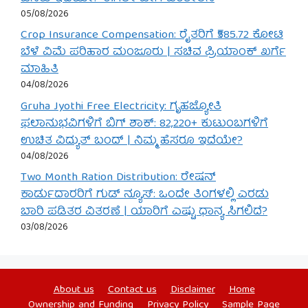
05/08/2026
Crop Insurance Compensation: ರೈತರಿಗೆ ₹585.72 ಕೋಟಿ
ಬೆಳೆ ವಿಮೆ ಪರಿಹಾರ ಮಂಜೂರು | ಸಚಿವ ಪ್ರಿಯಾಂಕ್ ಖರ್ಗೆ
ಮಾಹಿತಿ
04/08/2026
Gruha Jyothi Free Electricity: ಗೃಹಜ್ಯೋತಿ
ಫಲಾನುಭವಿಗಳಿಗೆ ಬಿಗ್ ಶಾಕ್: 82,220+ ಕುಟುಂಬಗಳಿಗೆ
ಉಚಿತ ವಿದ್ಯುತ್ ಬಂದ್ | ನಿಮ್ಮ ಹೆಸರೂ ಇದೆಯೇ?
04/08/2026
Two Month Ration Distribution: ರೇಷನ್
ಕಾರ್ಡುದಾರರಿಗೆ ಗುಡ್ ನ್ಯೂಸ್: ಒಂದೇ ತಿಂಗಳಲ್ಲಿ ಎರಡು
ಬಾರಿ ಪಡಿತರ ವಿತರಣೆ | ಯಾರಿಗೆ ಎಷ್ಟು ಧಾನ್ಯ ಸಿಗಲಿದೆ?
03/08/2026
About us
Contact us
Disclaimer
Home
Ownership and Funding
Privacy Policy
Sample Page