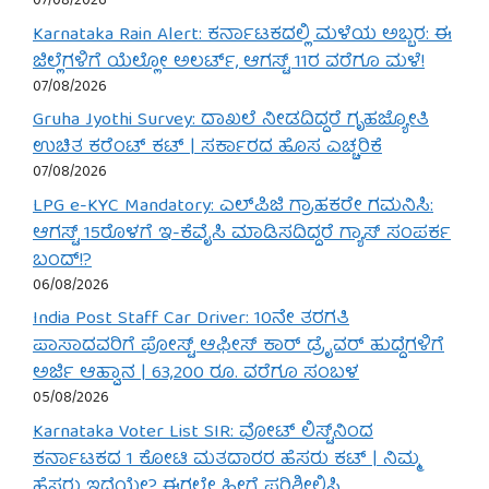
07/08/2026
Karnataka Rain Alert: ಕರ್ನಾಟಕದಲ್ಲಿ ಮಳೆಯ ಅಬ್ಬರ: ಈ
ಜಿಲ್ಲೆಗಳಿಗೆ ಯೆಲ್ಲೋ ಅಲರ್ಟ್, ಆಗಸ್ಟ್ 11ರ ವರೆಗೂ ಮಳೆ!
07/08/2026
Gruha Jyothi Survey: ದಾಖಲೆ ನೀಡದಿದ್ದರೆ ಗೃಹಜ್ಯೋತಿ
ಉಚಿತ ಕರೆಂಟ್ ಕಟ್ | ಸರ್ಕಾರದ ಹೊಸ ಎಚ್ಚರಿಕೆ
07/08/2026
LPG e-KYC Mandatory: ಎಲ್‌ಪಿಜಿ ಗ್ರಾಹಕರೇ ಗಮನಿಸಿ:
ಆಗಸ್ಟ್ 15ರೊಳಗೆ ಇ-ಕೆವೈಸಿ ಮಾಡಿಸದಿದ್ದರೆ ಗ್ಯಾಸ್ ಸಂಪರ್ಕ
ಬಂದ್!?
06/08/2026
India Post Staff Car Driver: 10ನೇ ತರಗತಿ
ಪಾಸಾದವರಿಗೆ ಪೋಸ್ಟ್ ಆಫೀಸ್ ಕಾರ್ ಡ್ರೈವರ್ ಹುದ್ದೆಗಳಿಗೆ
ಅರ್ಜಿ ಆಹ್ವಾನ | 63,200 ರೂ. ವರೆಗೂ ಸಂಬಳ
05/08/2026
Karnataka Voter List SIR: ವೋಟ್ ಲಿಸ್ಟ್‌ನಿಂದ
ಕರ್ನಾಟಕದ 1 ಕೋಟಿ ಮತದಾರರ ಹೆಸರು ಕಟ್ | ನಿಮ್ಮ
ಹೆಸರು ಇದೆಯೇ? ಈಗಲೇ ಹೀಗೆ ಪರಿಶೀಲಿಸಿ