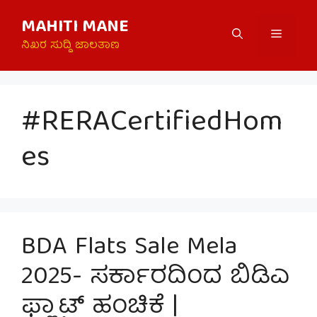
Skip
MAHITI MANE
to
Menu
content
ನಿಖರ ಸುದ್ದಿ ಜಾಲತಾಣ
#RERACertifiedHom
es
BDA Flats Sale Mela
2025- ಸರ್ಕಾರದಿಂದ ಬಿಡಿಎ
ಫ್ಲ್ಯಾಟ್ ಹಂಚಿಕೆ |