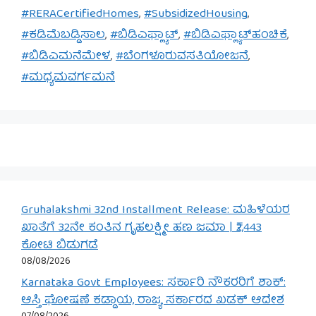
#RERACertifiedHomes
,
#SubsidizedHousing
,
#ಕಡಿಮೆಬಡ್ಡಿಸಾಲ
,
#ಬಿಡಿಎಫ್ಲ್ಯಾಟ್
,
#ಬಿಡಿಎಫ್ಲ್ಯಾಟ್‌ಹಂಚಿಕೆ
,
#ಬಿಡಿಎಮನೆಮೇಳ
,
#ಬೆಂಗಳೂರುವಸತಿಯೋಜನೆ
,
#ಮಧ್ಯಮವರ್ಗಮನೆ
Gruhalakshmi 32nd Installment Release: ಮಹಿಳೆಯರ
ಖಾತೆಗೆ 32ನೇ ಕಂತಿನ ಗೃಹಲಕ್ಷ್ಮೀ ಹಣ ಜಮಾ | ₹2,443
ಕೋಟಿ ಬಿಡುಗಡೆ
08/08/2026
Karnataka Govt Employees: ಸರ್ಕಾರಿ ನೌಕರರಿಗೆ ಶಾಕ್:
ಆಸ್ತಿ ಘೋಷಣೆ ಕಡ್ಡಾಯ, ರಾಜ್ಯ ಸರ್ಕಾರದ ಖಡಕ್ ಆದೇಶ