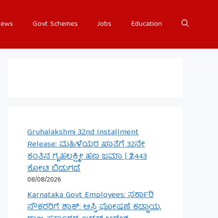
ews
Govt Schemes
Jobs
Education
Gruhalakshmi 32nd Installment
Release: ಮಹಿಳೆಯರ ಖಾತೆಗೆ 32ನೇ
ಕಂತಿನ ಗೃಹಲಕ್ಷ್ಮೀ ಹಣ ಜಮಾ | ₹2,443
ಕೋಟಿ ಬಿಡುಗಡೆ
08/08/2026
Karnataka Govt Employees: ಸರ್ಕಾರಿ
ನೌಕರರಿಗೆ ಶಾಕ್: ಆಸ್ತಿ ಘೋಷಣೆ ಕಡ್ಡಾಯ,