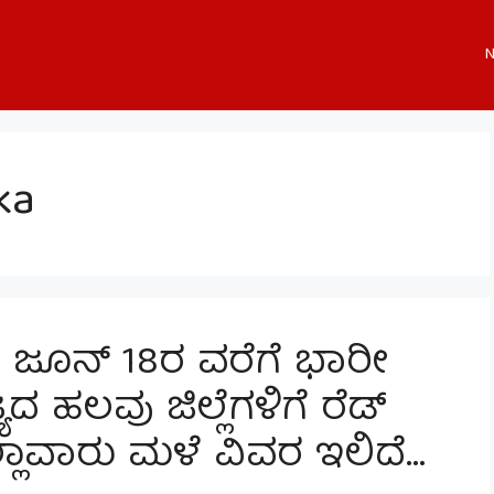
N
ka
- ಜೂನ್ 18ರ ವರೆಗೆ ಭಾರೀ
ದ ಹಲವು ಜಿಲ್ಲೆಗಳಿಗೆ ರೆಡ್
ಲಾವಾರು ಮಳೆ ವಿವರ ಇಲಿದೆ…