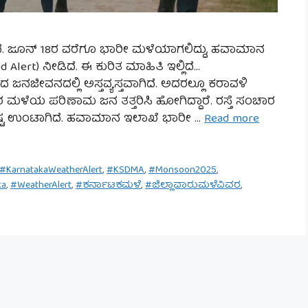
ದೆ. ಜೂನ್ 18ರ ವರೆಗೂ ಭಾರೀ ಮಳೆಯಾಗಲಿದ್ದು, ಹವಾಮಾನ
ed Alert) ನೀಡಿದೆ. ಈ ಕುರಿತ ಮಾಹಿತಿ ಇಲ್ಲಿದೆ…
ನಜೀವನದಲ್ಲಿ ಅಸ್ತವ್ಯಸ್ತವಾಗಿದೆ. ಅದರಲ್ಲೂ ಕರಾವಳಿ
ತರ ಮಳೆಯ ಪರಿಣಾಮ ಜನ ತತ್ತರಿಸಿ ಹೋಗಿದ್ದಾರೆ. ರಸ್ತೆ ಸಂಚಾರ
ಟು ನಷ್ಟ ಉಂಟಾಗಿದೆ. ಹವಾಮಾನ ಇಲಾಖೆ ಭಾರೀ …
Read more
#KarnatakaWeatherAlert
,
#KSDMA
,
#Monsoon2025
,
ka
,
#WeatherAlert
,
#ಕರ್ನಾಟಕಮಳೆ
,
#ಜಿಲ್ಲಾವಾರುಮಳೆವಿವರ
,