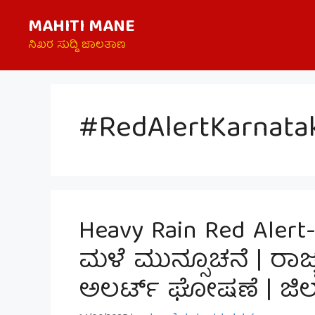
Skip
MAHITI MANE
to
content
ನಿಖರ ಸುದ್ದಿ ಜಾಲತಾಣ
#RedAlertKarnata
Heavy Rain Red Alert
ಮಳೆ ಮುನ್ಸೂಚನೆ | ರಾಜ್ಯ
ಅಲರ್ಟ್ ಘೋಷಣೆ | ಜಿಲ್