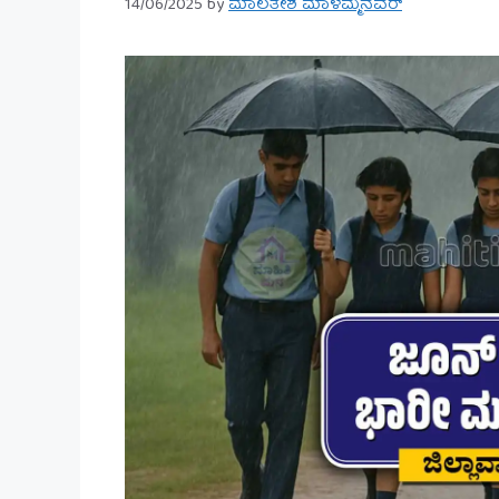
14/06/2025
by
ಮಾಲತೇಶ ಮಾಳಮ್ಮನವರ್