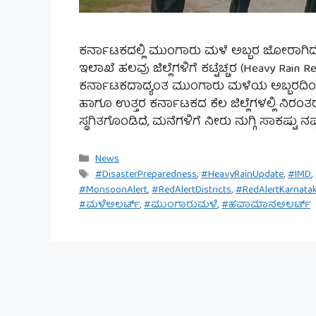
ಕರ್ನಾಟಕದಲ್ಲಿ ಮುಂಗಾರು ಮಳೆ ಅಬ್ಬರ ಜೋರಾಗಿ
ಇಲಾಖೆ ಹಲವು ಜಿಲ್ಲೆಗಳಿಗೆ ಕಟ್ಟೆಚ್ಚರ (Heavy Rain R
ಕರ್ನಾಟಕದಾದ್ಯಂತ ಮುಂಗಾರು ಮಳೆಯ ಅಬ್ಬರದಿಂದ ಜ
ಹಾಗೂ ಉತ್ತರ ಕರ್ನಾಟಕದ ಕೆಲ ಜಿಲ್ಲೆಗಳಲ್ಲಿ ನಿರಂ
ಸ್ಥಗಿತಗೊಂಡಿದೆ, ಮನೆಗಳಿಗೆ ನೀರು ನುಗ್ಗಿ ಸಾಕಷ್
Categories
News
Tags
#DisasterPreparedness
,
#HeavyRainUpdate
,
#IMD
,
#MonsoonAlert
,
#RedAlertDistricts
,
#RedAlertKarnata
#ಮಳೆಅಲರ್ಟ್
,
#ಮುಂಗಾರುಮಳೆ
,
#ಹವಾಮಾನಅಲರ್ಟ್