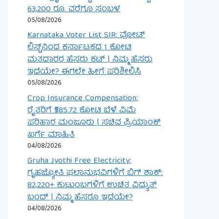
63,200 ರೂ. ವರೆಗೂ ಸಂಬಳ
05/08/2026
Karnataka Voter List SIR: ವೋಟ್
ಲಿಸ್ಟ್‌ನಿಂದ ಕರ್ನಾಟಕದ 1 ಕೋಟಿ
ಮತದಾರರ ಹೆಸರು ಕಟ್ | ನಿಮ್ಮ ಹೆಸರು
ಇದೆಯೇ? ಈಗಲೇ ಹೀಗೆ ಪರಿಶೀಲಿಸಿ
05/08/2026
Crop Insurance Compensation:
ರೈತರಿಗೆ ₹585.72 ಕೋಟಿ ಬೆಳೆ ವಿಮೆ
ಪರಿಹಾರ ಮಂಜೂರು | ಸಚಿವ ಪ್ರಿಯಾಂಕ್
ಖರ್ಗೆ ಮಾಹಿತಿ
04/08/2026
Gruha Jyothi Free Electricity:
ಗೃಹಜ್ಯೋತಿ ಫಲಾನುಭವಿಗಳಿಗೆ ಬಿಗ್ ಶಾಕ್:
82,220+ ಕುಟುಂಬಗಳಿಗೆ ಉಚಿತ ವಿದ್ಯುತ್
ಬಂದ್ | ನಿಮ್ಮ ಹೆಸರೂ ಇದೆಯೇ?
04/08/2026