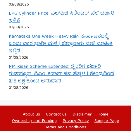
03/08/2026
LPG Cylinder Price: ಎಲ್‌ಪಿಜಿ ಸಿಲಿಂಡರ್ ಬೆಲೆ ಭರ್ಜರಿ
ಇಳಿಕೆ
02/08/2026
Karnataka One Week Heavy Rain: ಕರ್ನಾಟಕದಲ್ಲಿ
ಒಂದು ವಾರ ಭಾರೀ ಮಳೆ | ಜಿಲ್ಲಾವಾರು ಮಳೆ ಮಾಹಿತಿ
ಇಲ್ಲಿದೆ…
01/08/2026
PM Kisan Scheme Extended: ರೈತರಿಗೆ ಭರ್ಜರಿ
ಗುಡ್‌ನ್ಯೂಸ್: ಪಿಎಂ-ಕಿಸಾನ್ ಹಣ ಹೆಚ್ಚಳ | ಕೇಂದ್ರದಿಂದ
₹3.15 ಲಕ್ಷ ಕೋಟಿ ಅನುದಾನ
01/08/2026
About us
Contact us
Disclaimer
Home
Ownership and Funding
Privacy Policy
Sample Page
Terms and Conditions