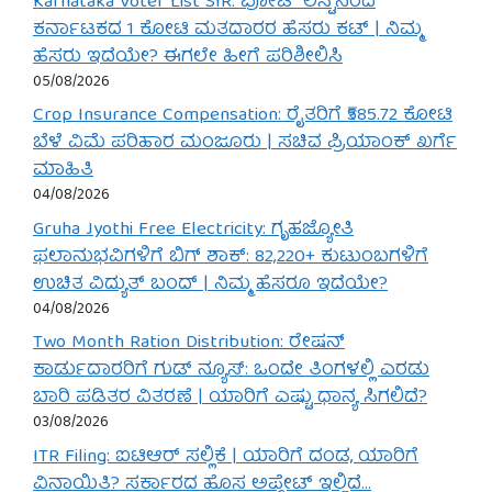
Karnataka Voter List SIR: ವೋಟ್ ಲಿಸ್ಟ್‌ನಿಂದ
ಕರ್ನಾಟಕದ 1 ಕೋಟಿ ಮತದಾರರ ಹೆಸರು ಕಟ್ | ನಿಮ್ಮ
ಹೆಸರು ಇದೆಯೇ? ಈಗಲೇ ಹೀಗೆ ಪರಿಶೀಲಿಸಿ
05/08/2026
Crop Insurance Compensation: ರೈತರಿಗೆ ₹585.72 ಕೋಟಿ
ಬೆಳೆ ವಿಮೆ ಪರಿಹಾರ ಮಂಜೂರು | ಸಚಿವ ಪ್ರಿಯಾಂಕ್ ಖರ್ಗೆ
ಮಾಹಿತಿ
04/08/2026
Gruha Jyothi Free Electricity: ಗೃಹಜ್ಯೋತಿ
ಫಲಾನುಭವಿಗಳಿಗೆ ಬಿಗ್ ಶಾಕ್: 82,220+ ಕುಟುಂಬಗಳಿಗೆ
ಉಚಿತ ವಿದ್ಯುತ್ ಬಂದ್ | ನಿಮ್ಮ ಹೆಸರೂ ಇದೆಯೇ?
04/08/2026
Two Month Ration Distribution: ರೇಷನ್
ಕಾರ್ಡುದಾರರಿಗೆ ಗುಡ್ ನ್ಯೂಸ್: ಒಂದೇ ತಿಂಗಳಲ್ಲಿ ಎರಡು
ಬಾರಿ ಪಡಿತರ ವಿತರಣೆ | ಯಾರಿಗೆ ಎಷ್ಟು ಧಾನ್ಯ ಸಿಗಲಿದೆ?
03/08/2026
ITR Filing: ಐಟಿಆರ್ ಸಲ್ಲಿಕೆ | ಯಾರಿಗೆ ದಂಡ, ಯಾರಿಗೆ
ವಿನಾಯಿತಿ? ಸರ್ಕಾರದ ಹೊಸ ಅಪ್ಡೇಟ್ ಇಲ್ಲಿದೆ…