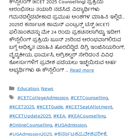
ಕೌನ್ಸಿಲಿಂಗ್ (KCET 2025 Counselling) ಪ್ರಕ್ರಿಯೆ
ಆರಂಭಿಸಲು ತಯಾರಿ ನಡೆಸಿದೆ. ವಿದ್ಯಾರ್ಥಿಗಳು
ಗಮನದಲ್ಲಿಡಬೇಕಾದ ಪ್ರಮುಖ ಅಂಶಗಳ ಮಾಹಿತಿ ಇಲ್ಲಿದೆ…
2025ರ ಕರ್ನಾಟಕ ಕಾಮನ್ ಎಂಟ್ರನ್ಸ್ ಟೆಸ್ಟ್ (KCET)
ಫಲಿತಾಂಶವನ್ನು ಮೇ 24 ರಂದು ಪ್ರಕಟಿಸಲಾಗಿದ್ದು, ಇದೀಗ
ಕೌನ್ಸೆಲಿಂಗ್ ಪ್ರಕ್ರಿಯೆ ಜೂನ್ 25ರಿಂದ ಆರಂಭವಾಗಲಿರುವ
ಬಗ್ಗೆ ಅಧಿಕೃತ ಮಾಹಿತಿ ಹೊರಬಿದ್ದಿದೆ. ಡಿಗ್ರಿ ಇಂಜಿನಿಯರಿಂಗ್,
ವೈದ್ಯಕೀಯ, ಫಾರ್ಮಸಿ, ಅಗ್ರಿಕಲ್ಚರ್ ಸೇರಿದಂತೆ ವಿವಿಧ
ಕೋರ್ಸುಗಳಿಗೆ ಪ್ರವೇಶ ಪಡೆಯಲು ಇಚ್ಛೆಯಿರುವ ಅರ್ಹ
ಅಭ್ಯರ್ಥಿಗಳು ಈ ಕೌನ್ಸೆಲಿಂಗ್ …
Read more
Categories
Education
,
News
Tags
#CETCollegeAdmission
,
#CETCounselling
,
#KCET2025
,
#KCETGuide
,
#KCETSeatAllotment
,
#KCETUpdate2025
,
#KEA
,
#KEACounselling
,
#OnlineCounselling
,
#UGAdmission
,
#UGAdmission2025
,
#ಕರ್ನಾಟಕಪ್ರವೇಶಪರೀಕ್ಷೆ
,