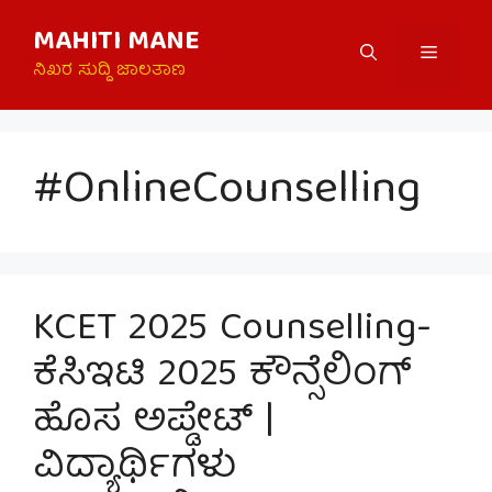
Skip
MAHITI MANE
to
Menu
content
ನಿಖರ ಸುದ್ದಿ ಜಾಲತಾಣ
#OnlineCounselling
KCET 2025 Counselling-
ಕೆಸಿಇಟಿ 2025 ಕೌನ್ಸೆಲಿಂಗ್
ಹೊಸ ಅಪ್ಡೇಟ್ |
ವಿದ್ಯಾರ್ಥಿಗಳು