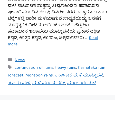
ಮಳೆ ಚಟುವಟಿಕೆ ಮತ್ತಷ್ಟು ತೀವ್ರಗೊಂಡಿದೆ. ಹವಾಮಾನ
ಇಲಾಖೆ ಮುಂದಿನ ಕೆಲವು ದಿನಗಳ ವರೆಗೆ ರಾಜ್ಯದ ಹಲವಾರು
ಜಿಲ್ಲೆಗಳಲ್ಲಿ ಭಾರೀ ಮಳೆಯಾಗುವ ಸಾಧ್ಯತೆಯಿದ್ದು, ಜನತೆಗೆ
ಮುನ್ನೆಚ್ಚರಿಕೆ ನೀಡಿದೆ. ಆರೆಂಜ್ ಅಲರ್ಟ್ ಜಿಲ್ಲೆಗಳು
ಹವಾಮಾನ ಇಲಾಖೆಯ ಮುನ್ಸೂಚನೆಯ ಪ್ರಕಾರ ದಕ್ಷಿಣ
ಕನ್ನಡ, ಉತ್ತರ ಕನ್ನಡ, ಉಡುಪಿ, ಚಿಕ್ಕಮಗಳೂರು …
Read
more
Categories
News
Tags
continuation of rains
,
heavy rains
,
Karnataka rain
forecast
,
Monsoon rains
,
ಕರ್ನಾಟಕ ಮಳೆ ಮುನ್ಸೂಚನೆ
,
ಜೋರು ಮಳೆ
,
ಮಳೆ ಮುಂದುವರಿಕೆ
,
ಮುಂಗಾರು ಮಳೆ