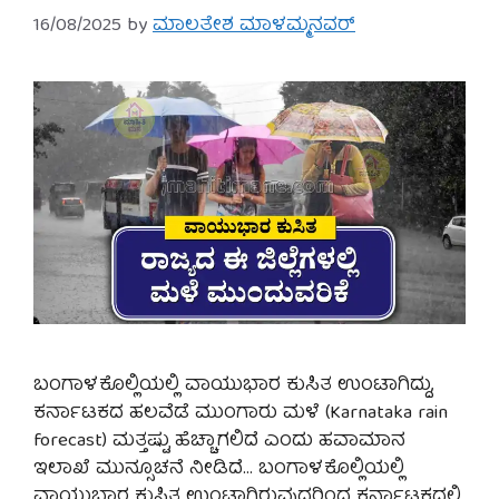
16/08/2025
by
ಮಾಲತೇಶ ಮಾಳಮ್ಮನವರ್
ಬಂಗಾಳಕೊಲ್ಲಿಯಲ್ಲಿ ವಾಯುಭಾರ ಕುಸಿತ ಉಂಟಾಗಿದ್ದು,
ಕರ್ನಾಟಕದ ಹಲವೆಡೆ ಮುಂಗಾರು ಮಳೆ (Karnataka rain
forecast) ಮತ್ತಷ್ಟು ಹೆಚ್ಚಾಗಲಿದೆ ಎಂದು ಹವಾಮಾನ
ಇಲಾಖೆ ಮುನ್ಸೂಚನೆ ನೀಡಿದೆ… ಬಂಗಾಳಕೊಲ್ಲಿಯಲ್ಲಿ
ವಾಯುಭಾರ ಕುಸಿತ ಉಂಟಾಗಿರುವುದರಿಂದ ಕರ್ನಾಟಕದಲ್ಲಿ