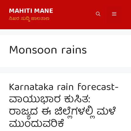
Skip
MAHITI MANE
to
Menu
content
ನಿಖರ ಸುದ್ದಿ ಜಾಲತಾಣ
Monsoon rains
Karnataka rain forecast-
ವಾಯುಭಾರ ಕುಸಿತ:
ರಾಜ್ಯದ ಈ ಜಿಲ್ಲೆಗಳಲ್ಲಿ ಮಳೆ
ಮುಂದುವರಿಕೆ