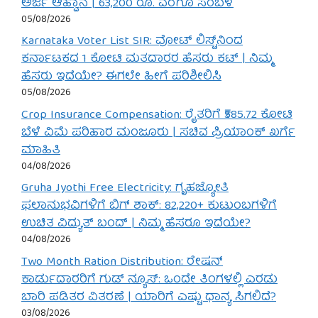
ಅರ್ಜಿ ಆಹ್ವಾನ | 63,200 ರೂ. ವರೆಗೂ ಸಂಬಳ
05/08/2026
Karnataka Voter List SIR: ವೋಟ್ ಲಿಸ್ಟ್‌ನಿಂದ
ಕರ್ನಾಟಕದ 1 ಕೋಟಿ ಮತದಾರರ ಹೆಸರು ಕಟ್ | ನಿಮ್ಮ
ಹೆಸರು ಇದೆಯೇ? ಈಗಲೇ ಹೀಗೆ ಪರಿಶೀಲಿಸಿ
05/08/2026
Crop Insurance Compensation: ರೈತರಿಗೆ ₹585.72 ಕೋಟಿ
ಬೆಳೆ ವಿಮೆ ಪರಿಹಾರ ಮಂಜೂರು | ಸಚಿವ ಪ್ರಿಯಾಂಕ್ ಖರ್ಗೆ
ಮಾಹಿತಿ
04/08/2026
Gruha Jyothi Free Electricity: ಗೃಹಜ್ಯೋತಿ
ಫಲಾನುಭವಿಗಳಿಗೆ ಬಿಗ್ ಶಾಕ್: 82,220+ ಕುಟುಂಬಗಳಿಗೆ
ಉಚಿತ ವಿದ್ಯುತ್ ಬಂದ್ | ನಿಮ್ಮ ಹೆಸರೂ ಇದೆಯೇ?
04/08/2026
Two Month Ration Distribution: ರೇಷನ್
ಕಾರ್ಡುದಾರರಿಗೆ ಗುಡ್ ನ್ಯೂಸ್: ಒಂದೇ ತಿಂಗಳಲ್ಲಿ ಎರಡು
ಬಾರಿ ಪಡಿತರ ವಿತರಣೆ | ಯಾರಿಗೆ ಎಷ್ಟು ಧಾನ್ಯ ಸಿಗಲಿದೆ?
03/08/2026