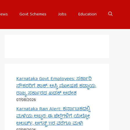
ews
Govt Schemes
Jobs
Education
Karnataka Govt Employees: ಸರ್ಕಾರಿ
ನೌಕರರಿಗೆ ಶಾಕ್: ಆಸ್ತಿ ಘೋಷಣೆ ಕಡ್ಡಾಯ,
ರಾಜ್ಯ ಸರ್ಕಾರದ ಖಡಕ್ ಆದೇಶ
07/08/2026
Karnataka Rain Alert: ಕರ್ನಾಟಕದಲ್ಲಿ
ಮಳೆಯ ಅಬ್ಬರ: ಈ ಜಿಲ್ಲೆಗಳಿಗೆ ಯೆಲ್ಲೋ
ಅಲರ್ಟ್, ಆಗಸ್ಟ್ 11ರ ವರೆಗೂ ಮಳೆ!