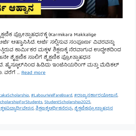
್ಷಣಿಕ ಪ್ರೋತ್ಸಾಹಧನ’ಕ್ಕೆ (Karmikara Makkalige
ರ್ಜಿ ಆಹ್ವಾನಿಸಿದೆ. ಅರ್ಜಿ ಸಲ್ಲಿಸುವ ಸಂಪೂರ್ಣ ವಿವರವನ್ನು
ಿರುವ ಕಾರ್ಮಿಕರ ಮಕ್ಕಳ ಶಿಕ್ಷಣಕ್ಕೆ ನೆರವಾಗುವ ಉದ್ದೇಶದಿಂದ
 ಶೈಕ್ಷಣಿಕ ಸಾಲಿಗೆ ಶೈಕ್ಷಣಿಕ ಪ್ರೋತ್ಸಾಹಧನ
ೆ. ಹೈಸ್ಕೂಲ್‌ನಿಂದ ಹಿಡಿದು ಇಂಜಿನಿಯರಿಂಗ್ ಮತ್ತು ಮೆಡಿಕಲ್
ೂ. ವರೆಗೆ …
Read more
takaScholarship
,
#LabourWelfareBoard
,
#ರಾಜ್ಯಸರ್ಕಾರಯೋಜನೆ
,
cholarshipForStudents
,
StudentScholarship2025
,
ಕಳವಿದ್ಯಾರ್ಥಿವೇತನ
,
ಶಿಕ್ಷಣಕ್ಕೆಆರ್ಥಿಕನೆರವು
,
ಶೈಕ್ಷಣಿಕಪ್ರೋತ್ಸಾಹಧನ