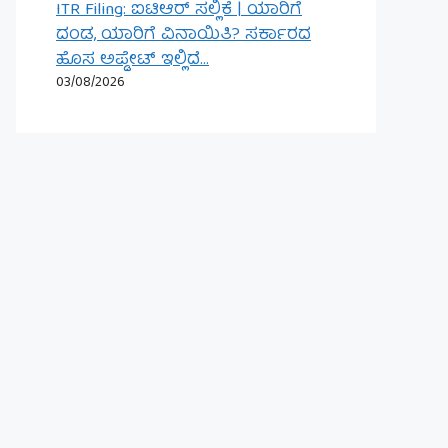
ITR Filing: ಐಟಿಆರ್ ಸಲ್ಲಿಕೆ | ಯಾರಿಗೆ
ದಂಡ, ಯಾರಿಗೆ ವಿನಾಯಿತಿ? ಸರ್ಕಾರದ
ಹೊಸ ಅಪ್ಡೇಟ್ ಇಲ್ಲಿದೆ…
03/08/2026