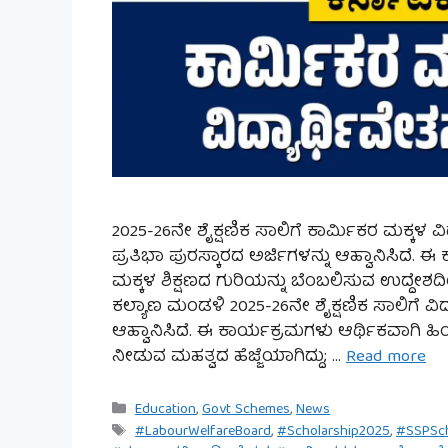
2025-26ನೇ ಶೈಕ್ಷಣಿಕ ಸಾಲಿಗೆ ಕಾರ್ಮಿಕರ ಮಕ್ಕಳ ವಿದ
ಪ್ರತಿಭಾ ಪುರಸ್ಕಾರದ ಅರ್ಜಿಗಳನ್ನು ಆಹ್ವಾನಿಸಿದೆ.
ಮಕ್ಕಳ ಶಿಕ್ಷಣದ ಗುರಿಯನ್ನು ಬೆಂಬಲಿಸುವ ಉದ್ದೇಶ
ಕಲ್ಯಾಣ ಮಂಡಳಿ 2025-26ನೇ ಶೈಕ್ಷಣಿಕ ಸಾಲಿಗೆ ವಿದ್
ಆಹ್ವಾನಿಸಿದೆ. ಈ ಕಾರ್ಯಕ್ರಮಗಳು ಆರ್ಥಿಕವಾಗಿ ಹಿಂದ
ನೀಡುವ ಮಹತ್ವದ ಹೆಜ್ಜೆಯಾಗಿದ್ದು; …
Read more
Categories
Education
,
Govt Schemes
,
News
Tags
#LabourWelfareBoard
,
#Scholarship2025
,
#SSPSch