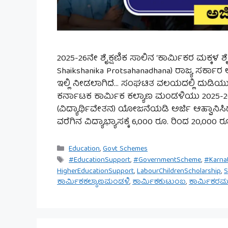
2025-26ನೇ ಶೈಕ್ಷಣಿಕ ಸಾಲಿನ ‘ಕಾರ್ಮಿಕರ ಮಕ್ಕಳ ಶೈಕ
Shaikshanika Protsahanadhana) ರಾಜ್ಯ ಸರ್ಕಾರ ಅ
ಇಲ್ಲಿ ನೀಡಲಾಗಿದೆ… ಸಂಘಟಿತ ವಲಯದಲ್ಲಿ ದುಡಿಯುತ್ತ
ಕರ್ನಾಟಕ ಕಾರ್ಮಿಕ ಕಲ್ಯಾಣ ಮಂಡಳಿಯು 2025-26ನೇ
(ವಿದ್ಯಾರ್ಥಿವೇತನ) ಯೋಜನೆಯಡಿ ಅರ್ಜಿ ಆಹ್ವಾನಿಸಿದ
ವರೆಗಿನ ವಿದ್ಯಾಭ್ಯಾಸಕ್ಕೆ 6,000 ರೂ. ರಿಂದ 20,000 ರ
Categories
Education
,
Govt Schemes
Tags
#EducationSupport
,
#GovernmentScheme
,
#Karna
HigherEducationSupport
,
LabourChildrenScholarship
,
S
ಕಾರ್ಮಿಕಕಲ್ಯಾಣಮಂಡಳಿ
,
ಕಾರ್ಮಿಕಕುಟುಂಬ
,
ಕಾರ್ಮಿಕರಮಕ್