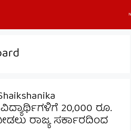
N
oard
Shaikshanika
ದ್ಯಾರ್ಥಿಗಳಿಗೆ 20,000 ರೂ.
 ನೀಡಲು ರಾಜ್ಯ ಸರ್ಕಾರದಿಂದ