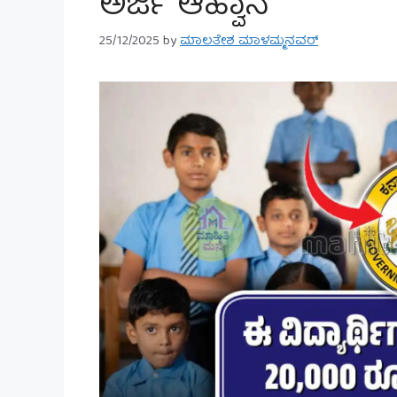
ಅರ್ಜಿ ಆಹ್ವಾನ
25/12/2025
by
ಮಾಲತೇಶ ಮಾಳಮ್ಮನವರ್