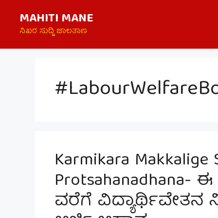
Skip
MAHITI MANE
to
content
ನಿಖರ ಸುದ್ದಿ ಜಾಲತಾಣ
#LabourWelfareB
Karmikara Makkalige 
Protsahanadhana- ಈ ವಿ
ವರೆಗೆ ವಿದ್ಯಾರ್ಥಿವೇತನ