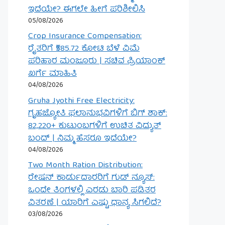
ಇದೆಯೇ? ಈಗಲೇ ಹೀಗೆ ಪರಿಶೀಲಿಸಿ
05/08/2026
Crop Insurance Compensation:
ರೈತರಿಗೆ ₹585.72 ಕೋಟಿ ಬೆಳೆ ವಿಮೆ
ಪರಿಹಾರ ಮಂಜೂರು | ಸಚಿವ ಪ್ರಿಯಾಂಕ್
ಖರ್ಗೆ ಮಾಹಿತಿ
04/08/2026
Gruha Jyothi Free Electricity:
ಗೃಹಜ್ಯೋತಿ ಫಲಾನುಭವಿಗಳಿಗೆ ಬಿಗ್ ಶಾಕ್:
82,220+ ಕುಟುಂಬಗಳಿಗೆ ಉಚಿತ ವಿದ್ಯುತ್
ಬಂದ್ | ನಿಮ್ಮ ಹೆಸರೂ ಇದೆಯೇ?
04/08/2026
Two Month Ration Distribution:
ರೇಷನ್ ಕಾರ್ಡುದಾರರಿಗೆ ಗುಡ್ ನ್ಯೂಸ್:
ಒಂದೇ ತಿಂಗಳಲ್ಲಿ ಎರಡು ಬಾರಿ ಪಡಿತರ
ವಿತರಣೆ | ಯಾರಿಗೆ ಎಷ್ಟು ಧಾನ್ಯ ಸಿಗಲಿದೆ?
03/08/2026