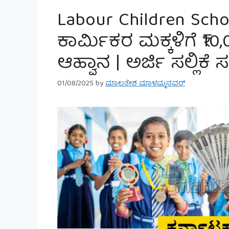
Labour Children Scho
ಕಾರ್ಮಿಕರ ಮಕ್ಕಳಿಗೆ ₹10,0
ಆಹ್ವಾನ | ಅರ್ಜಿ ಸಲ್ಲಿಕೆ
01/08/2025
by
ಮಾಲತೇಶ ಮಾಳಮ್ಮನವರ್