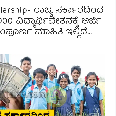
larship- ರಾಜ್ಯ ಸರ್ಕಾರದಿಂದ
00 ವಿದ್ಯಾರ್ಥಿವೇತನಕ್ಕೆ ಅರ್ಜಿ
 ಸಂಪೂರ್ಣ ಮಾಹಿತಿ ಇಲ್ಲಿದೆ…