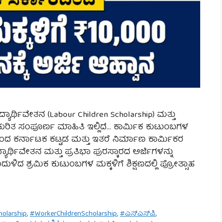
್ಯಾರ್ಥಿವೇತನ (Labour Children Scholarship) ಮತ್ತು
 ಈ ಕುರಿತ ಸಂಪೂರ್ಣ ಮಾಹಿತಿ ಇಲ್ಲಿದೆ… ಕಾರ್ಮಿಕ ಕುಟುಂಬಗಳ
ದಿಂದ ಕರ್ನಾಟಕ ಕಟ್ಟಡ ಮತ್ತು ಇತರೆ ನಿರ್ಮಾಣ ಕಾರ್ಮಿಕರ
ಯಾರ್ಥಿವೇತನ ಮತ್ತು ಪ್ರತಿಭಾ ಪುರಸ್ಕಾರದ ಅರ್ಜಿಗಳನ್ನು
ುಳಿದ ಶ್ರಮಿಕ ಕುಟುಂಬಗಳ ಮಕ್ಕಳಿಗೆ ಶಿಕ್ಷಣದಲ್ಲಿ ಪ್ರೋತ್ಸಾಹ
olarship
,
#WorkerChildrenScholarship
,
#ಎಸ್‌ಎಸ್‌ಪಿ
,