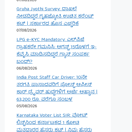
07/08/2026
Gruha Jyothi Survey: ದಾಖಲೆ
ನೀಡದಿದ್ದರೆ ಗೃಹಜ್ಯೋತಿ ಉಚಿತ ಕರೆಂಟ್
ಕಟ್ | ಸರ್ಕಾರದ ಹೊಸ ಎಚ್ಚರಿಕೆ
07/08/2026
LPG e-KYC Mandatory: ಎಲ್‌ಪಿಜಿ
ಗ್ರಾಹಕರೇ ಗಮನಿಸಿ: ಆಗಸ್ಟ್ 15ರೊಳಗೆ ಇ-
ಕೆವೈಸಿ ಮಾಡಿಸದಿದ್ದರೆ ಗ್ಯಾಸ್ ಸಂಪರ್ಕ
ಬಂದ್!?
06/08/2026
India Post Staff Car Driver: 10ನೇ
ತರಗತಿ ಪಾಸಾದವರಿಗೆ ಪೋಸ್ಟ್ ಆಫೀಸ್
ಕಾರ್ ಡ್ರೈವರ್ ಹುದ್ದೆಗಳಿಗೆ ಅರ್ಜಿ ಆಹ್ವಾನ |
63,200 ರೂ. ವರೆಗೂ ಸಂಬಳ
05/08/2026
Karnataka Voter List SIR: ವೋಟ್
ಲಿಸ್ಟ್‌ನಿಂದ ಕರ್ನಾಟಕದ 1 ಕೋಟಿ
ಮತದಾರರ ಹೆಸರು ಕಟ್ | ನಿಮ್ಮ ಹೆಸರು