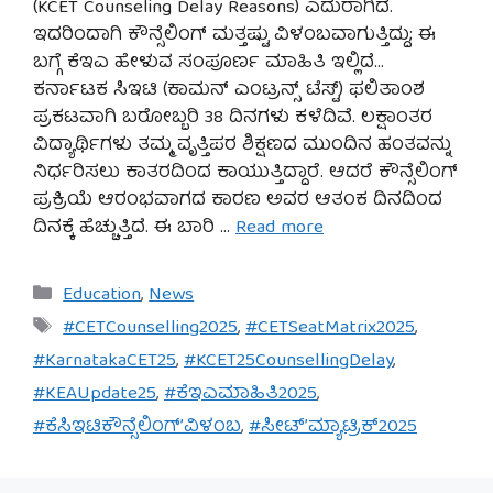
(KCET Counseling Delay Reasons) ಎದುರಾಗಿದೆ.
ಇದರಿಂದಾಗಿ ಕೌನ್ಸೆಲಿಂಗ್ ಮತ್ತಷ್ಟು ವಿಳಂಬವಾಗುತ್ತಿದ್ದು; ಈ
ಬಗ್ಗೆ ಕೆಇಎ ಹೇಳುವ ಸಂಪೂರ್ಣ ಮಾಹಿತಿ ಇಲ್ಲಿದೆ…
ಕರ್ನಾಟಕ ಸಿಇಟಿ (ಕಾಮನ್ ಎಂಟ್ರನ್ಸ್ ಟೆಸ್ಟ್) ಫಲಿತಾಂಶ
ಪ್ರಕಟವಾಗಿ ಬರೋಬ್ಬರಿ 38 ದಿನಗಳು ಕಳೆದಿವೆ. ಲಕ್ಷಾಂತರ
ವಿದ್ಯಾರ್ಥಿಗಳು ತಮ್ಮ ವೃತ್ತಿಪರ ಶಿಕ್ಷಣದ ಮುಂದಿನ ಹಂತವನ್ನು
ನಿರ್ಧರಿಸಲು ಕಾತರದಿಂದ ಕಾಯುತ್ತಿದ್ದಾರೆ. ಆದರೆ ಕೌನ್ಸೆಲಿಂಗ್
ಪ್ರಕ್ರಿಯೆ ಆರಂಭವಾಗದ ಕಾರಣ ಅವರ ಆತಂಕ ದಿನದಿಂದ
ದಿನಕ್ಕೆ ಹೆಚ್ಚುತ್ತಿದೆ. ಈ ಬಾರಿ …
Read more
Categories
Education
,
News
Tags
#CETCounselling2025
,
#CETSeatMatrix2025
,
#KarnatakaCET25
,
#KCET25CounsellingDelay
,
#KEAUpdate25
,
#ಕೆಇಎಮಾಹಿತಿ2025
,
#ಕೆಸಿಇಟಿಕೌನ್ಸೆಲಿಂಗ್’ವಿಳಂಬ
,
#ಸೀಟ್’ಮ್ಯಾಟ್ರಿಕ್2025