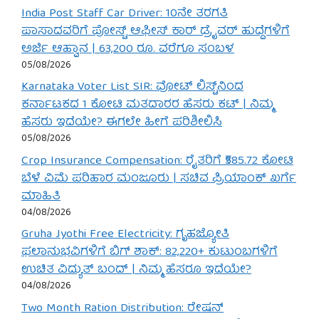
India Post Staff Car Driver: 10ನೇ ತರಗತಿ
ಪಾಸಾದವರಿಗೆ ಪೋಸ್ಟ್ ಆಫೀಸ್ ಕಾರ್ ಡ್ರೈವರ್ ಹುದ್ದೆಗಳಿಗೆ
ಅರ್ಜಿ ಆಹ್ವಾನ | 63,200 ರೂ. ವರೆಗೂ ಸಂಬಳ
05/08/2026
Karnataka Voter List SIR: ವೋಟ್ ಲಿಸ್ಟ್‌ನಿಂದ
ಕರ್ನಾಟಕದ 1 ಕೋಟಿ ಮತದಾರರ ಹೆಸರು ಕಟ್ | ನಿಮ್ಮ
ಹೆಸರು ಇದೆಯೇ? ಈಗಲೇ ಹೀಗೆ ಪರಿಶೀಲಿಸಿ
05/08/2026
Crop Insurance Compensation: ರೈತರಿಗೆ ₹585.72 ಕೋಟಿ
ಬೆಳೆ ವಿಮೆ ಪರಿಹಾರ ಮಂಜೂರು | ಸಚಿವ ಪ್ರಿಯಾಂಕ್ ಖರ್ಗೆ
ಮಾಹಿತಿ
04/08/2026
Gruha Jyothi Free Electricity: ಗೃಹಜ್ಯೋತಿ
ಫಲಾನುಭವಿಗಳಿಗೆ ಬಿಗ್ ಶಾಕ್: 82,220+ ಕುಟುಂಬಗಳಿಗೆ
ಉಚಿತ ವಿದ್ಯುತ್ ಬಂದ್ | ನಿಮ್ಮ ಹೆಸರೂ ಇದೆಯೇ?
04/08/2026
Two Month Ration Distribution: ರೇಷನ್