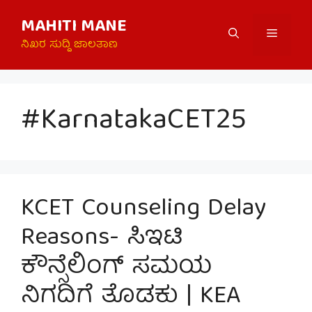
Skip
MAHITI MANE
to
Menu
content
ನಿಖರ ಸುದ್ದಿ ಜಾಲತಾಣ
#KarnatakaCET25
KCET Counseling Delay
Reasons- ಸಿಇಟಿ
ಕೌನ್ಸೆಲಿಂಗ್ ಸಮಯ
ನಿಗದಿಗೆ ತೊಡಕು | KEA