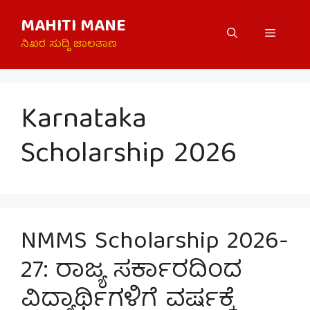
Skip
MAHITI MANE
to
Menu
content
ನಿಖರ ಸುದ್ದಿ ಜಾಲತಾಣ
Karnataka
Scholarship 2026
NMMS Scholarship 2026-
27: ರಾಜ್ಯ ಸರ್ಕಾರದಿಂದ
ವಿದ್ಯಾರ್ಥಿಗಳಿಗೆ ವರ್ಷಕ್ಕೆ