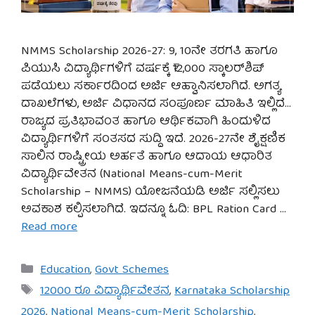
NMMS Scholarship 2026-27: 9, 10ನೇ ತರಗತಿ ಹಾಗೂ
ಪಿಯುಸಿ ವಿದ್ಯಾರ್ಥಿಗಳಿಗೆ ವರ್ಷಕ್ಕೆ ₹12,000 ಸ್ಕಾಲರ್‌ಶಿಪ್
ಪಡೆಯಲು ಸರ್ಕಾರದಿಂದ ಅರ್ಜಿ ಆಹ್ವಾನಿಸಲಾಗಿದೆ. ಅಗತ್ಯ
ದಾಖಲೆಗಳು, ಅರ್ಜಿ ವಿಧಾನದ ಸಂಪೂರ್ಣ ಮಾಹಿತಿ ಇಲ್ಲಿದೆ…
ರಾಜ್ಯದ ಪ್ರತಿಭಾವಂತ ಹಾಗೂ ಆರ್ಥಿಕವಾಗಿ ಹಿಂದುಳಿದ
ವಿದ್ಯಾರ್ಥಿಗಳಿಗೆ ಸಂತಸದ ಸುದ್ದಿ ಇದೆ. 2026-27ನೇ ಶೈಕ್ಷಣಿಕ
ಸಾಲಿನ ರಾಷ್ಟ್ರೀಯ ಅರ್ಹತೆ ಹಾಗೂ ಆದಾಯ ಆಧಾರಿತ
ವಿದ್ಯಾರ್ಥಿವೇತನ (National Means-cum-Merit
Scholarship – NMMS) ಯೋಜನೆಯಡಿ ಅರ್ಜಿ ಸಲ್ಲಿಸಲು
ಅವಕಾಶ ಕಲ್ಪಿಸಲಾಗಿದೆ. ಇದನ್ನೂ ಓದಿ: BPL Ration Card …
Read more
Categories
Education
,
Govt Schemes
Tags
12000 ರೂ ವಿದ್ಯಾರ್ಥಿವೇತನ
,
Karnataka Scholarship
2026
,
National Means-cum-Merit Scholarship
,