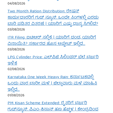
04/08/2026
Two Month Ration Distribution: ರೇಷನ್
ಕಾರ್ಡುದಾರರಿಗೆ ಗುಡ್ ನ್ಯೂಸ್: ಒಂದೇ ತಿಂಗಳಲ್ಲಿ ಎರಡು
ಬಾರಿ ಪಡಿತರ ವಿತರಣೆ | ಯಾರಿಗೆ ಎಷ್ಟು ಧಾನ್ಯ ಸಿಗಲಿದೆ?
03/08/2026
ITR Filing: ಐಟಿಆರ್ ಸಲ್ಲಿಕೆ | ಯಾರಿಗೆ ದಂಡ, ಯಾರಿಗೆ
ವಿನಾಯಿತಿ? ಸರ್ಕಾರದ ಹೊಸ ಅಪ್ಡೇಟ್ ಇಲ್ಲಿದೆ…
03/08/2026
LPG Cylinder Price: ಎಲ್‌ಪಿಜಿ ಸಿಲಿಂಡರ್ ಬೆಲೆ ಭರ್ಜರಿ
ಇಳಿಕೆ
02/08/2026
Karnataka One Week Heavy Rain: ಕರ್ನಾಟಕದಲ್ಲಿ
ಒಂದು ವಾರ ಭಾರೀ ಮಳೆ | ಜಿಲ್ಲಾವಾರು ಮಳೆ ಮಾಹಿತಿ
ಇಲ್ಲಿದೆ…
01/08/2026
PM Kisan Scheme Extended: ರೈತರಿಗೆ ಭರ್ಜರಿ
ಗುಡ್‌ನ್ಯೂಸ್: ಪಿಎಂ-ಕಿಸಾನ್ ಹಣ ಹೆಚ್ಚಳ | ಕೇಂದ್ರದಿಂದ