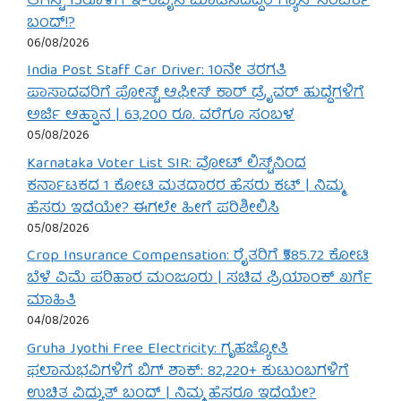
ಆಗಸ್ಟ್ 15ರೊಳಗೆ ಇ-ಕೆವೈಸಿ ಮಾಡಿಸದಿದ್ದರೆ ಗ್ಯಾಸ್ ಸಂಪರ್ಕ
ಬಂದ್!?
06/08/2026
India Post Staff Car Driver: 10ನೇ ತರಗತಿ
ಪಾಸಾದವರಿಗೆ ಪೋಸ್ಟ್ ಆಫೀಸ್ ಕಾರ್ ಡ್ರೈವರ್ ಹುದ್ದೆಗಳಿಗೆ
ಅರ್ಜಿ ಆಹ್ವಾನ | 63,200 ರೂ. ವರೆಗೂ ಸಂಬಳ
05/08/2026
Karnataka Voter List SIR: ವೋಟ್ ಲಿಸ್ಟ್‌ನಿಂದ
ಕರ್ನಾಟಕದ 1 ಕೋಟಿ ಮತದಾರರ ಹೆಸರು ಕಟ್ | ನಿಮ್ಮ
ಹೆಸರು ಇದೆಯೇ? ಈಗಲೇ ಹೀಗೆ ಪರಿಶೀಲಿಸಿ
05/08/2026
Crop Insurance Compensation: ರೈತರಿಗೆ ₹585.72 ಕೋಟಿ
ಬೆಳೆ ವಿಮೆ ಪರಿಹಾರ ಮಂಜೂರು | ಸಚಿವ ಪ್ರಿಯಾಂಕ್ ಖರ್ಗೆ
ಮಾಹಿತಿ
04/08/2026
Gruha Jyothi Free Electricity: ಗೃಹಜ್ಯೋತಿ
ಫಲಾನುಭವಿಗಳಿಗೆ ಬಿಗ್ ಶಾಕ್: 82,220+ ಕುಟುಂಬಗಳಿಗೆ
ಉಚಿತ ವಿದ್ಯುತ್ ಬಂದ್ | ನಿಮ್ಮ ಹೆಸರೂ ಇದೆಯೇ?