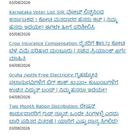
05/08/2026
Karnataka Voter List SIR: ವೋಟ್ ಲಿಸ್ಟ್‌ನಿಂದ
ಕರ್ನಾಟಕದ 1 ಕೋಟಿ ಮತದಾರರ ಹೆಸರು ಕಟ್ | ನಿಮ್ಮ
ಹೆಸರು ಇದೆಯೇ? ಈಗಲೇ ಹೀಗೆ ಪರಿಶೀಲಿಸಿ
05/08/2026
Crop Insurance Compensation: ರೈತರಿಗೆ ₹585.72 ಕೋಟಿ
ಬೆಳೆ ವಿಮೆ ಪರಿಹಾರ ಮಂಜೂರು | ಸಚಿವ ಪ್ರಿಯಾಂಕ್ ಖರ್ಗೆ
ಮಾಹಿತಿ
04/08/2026
Gruha Jyothi Free Electricity: ಗೃಹಜ್ಯೋತಿ
ಫಲಾನುಭವಿಗಳಿಗೆ ಬಿಗ್ ಶಾಕ್: 82,220+ ಕುಟುಂಬಗಳಿಗೆ
ಉಚಿತ ವಿದ್ಯುತ್ ಬಂದ್ | ನಿಮ್ಮ ಹೆಸರೂ ಇದೆಯೇ?
04/08/2026
Two Month Ration Distribution: ರೇಷನ್
ಕಾರ್ಡುದಾರರಿಗೆ ಗುಡ್ ನ್ಯೂಸ್: ಒಂದೇ ತಿಂಗಳಲ್ಲಿ ಎರಡು
ಬಾರಿ ಪಡಿತರ ವಿತರಣೆ | ಯಾರಿಗೆ ಎಷ್ಟು ಧಾನ್ಯ ಸಿಗಲಿದೆ?
03/08/2026