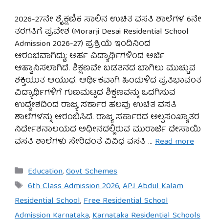
2026-27ನೇ ಶೈಕ್ಷಣಿಕ ಸಾಲಿನ ಉಚಿತ ವಸತಿ ಶಾಲೆಗಳ 6ನೇ
ತರಗತಿಗೆ ಪ್ರವೇಶ (Morarji Desai Residential School
Admission 2026-27) ಪ್ರಕ್ರಿಯೆ ಇಂದಿನಿಂದ
ಆರಂಭವಾಗಿದ್ದು; ಅರ್ಹ ವಿದ್ಯಾರ್ಥಿಗಳಿಂದ ಅರ್ಜಿ
ಆಹ್ವಾನಿಸಲಾಗಿದೆ. ಶಿಕ್ಷಣವೇ ಬಡತನದ ಬಾಗಿಲು ಮುಚ್ಚುವ
ಶಕ್ತಿಯುತ ಆಯುಧ. ಆರ್ಥಿಕವಾಗಿ ಹಿಂದುಳಿದ ಪ್ರತಿಭಾವಂತ
ವಿದ್ಯಾರ್ಥಿಗಳಿಗೆ ಗುಣಮಟ್ಟದ ಶಿಕ್ಷಣವನ್ನು ಒದಗಿಸುವ
ಉದ್ದೇಶದಿಂದ ರಾಜ್ಯ ಸರ್ಕಾರ ಹಲವು ಉಚಿತ ವಸತಿ
ಶಾಲೆಗಳನ್ನು ಆರಂಭಿಸಿದೆ. ರಾಜ್ಯ ಸರ್ಕಾರದ ಅಲ್ಪಸಂಖ್ಯಾತರ
ನಿರ್ದೇಶನಾಲಯದ ಅಧೀನದಲ್ಲಿರುವ ಮುರಾರ್ಜಿ ದೇಸಾಯಿ
ವಸತಿ ಶಾಲೆಗಳು ಸೇರಿದಂತೆ ವಿವಿಧ ವಸತಿ …
Read more
Categories
Education
,
Govt Schemes
Tags
6th Class Admission 2026
,
APJ Abdul Kalam
Residential School
,
Free Residential School
Admission Karnataka
,
Karnataka Residential Schools