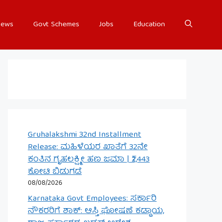
ews
Govt Schemes
Jobs
Education
Gruhalakshmi 32nd Installment
Release: ಮಹಿಳೆಯರ ಖಾತೆಗೆ 32ನೇ
ಕಂತಿನ ಗೃಹಲಕ್ಷ್ಮೀ ಹಣ ಜಮಾ | ₹2,443
ಕೋಟಿ ಬಿಡುಗಡೆ
08/08/2026
Karnataka Govt Employees: ಸರ್ಕಾರಿ
ನೌಕರರಿಗೆ ಶಾಕ್: ಆಸ್ತಿ ಘೋಷಣೆ ಕಡ್ಡಾಯ,