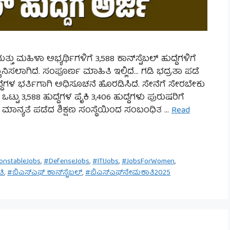
ಮಹಿಳಾ ಅಭ್ಯರ್ಥಿಗಳಿಗೆ 3,588 ಕಾನ್‌ಸ್ಟೆಬಲ್ ಹುದ್ದೆಗಳಿಗೆ
ಾನಿಸಲಾಗಿದೆ. ಸಂಪೂರ್ಣ ಮಾಹಿತಿ ಇಲ್ಲಿದೆ… ಗಡಿ ಭದ್ರತಾ ಪಡೆ
ಹುದ್ದೆಗಳ ಭರ್ತಿಗಾಗಿ ಅಧಿಸೂಚನೆ ಹೊರಡಿಸಿದೆ. ಸೇನೆಗೆ ಸೇರಬೇಕು
ಟು 3,588 ಹುದ್ದೆಗಳ ಪೈಕಿ 3,406 ಹುದ್ದೆಗಳು ಪುರುಷರಿಗೆ
 ಮಾನ್ಯತೆ ಪಡೆದ ಶಿಕ್ಷಣ ಸಂಸ್ಥೆಯಿಂದ ಸಂಬಂಧಿತ …
Read
onstableJobs
,
#DefenseJobs
,
#ITIJobs
,
#JobsForWomen
,
ತಿ
,
#ಬಿಎಸ್‌ಎಫ್ ಕಾನ್‌ಸ್ಟೆಬಲ್
,
#ಬಿಎಸ್‌ಎಫ್‌ನೇಮಕಾತಿ2025