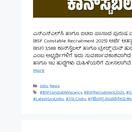
ಎಸ್‌ಎಸ್‌ಎಲ್‌ಸಿ ಹಾಗೂ ಐಟಿಐ ಪಾಸಾದ ಪುರುಷ ಮತ್ತು 
(BSF Constable Recruitment 2025) ಅರ್ಜಿ ಆಹ್ವ
(BSF) 3,588 ಕಾನ್‌ಸ್ಟೆಬಲ್ ಹಾಗೂ ಟ್ರೇಡ್ಸ್’ಮನ್ 
ಎಂಬ ಅಭ್ಯರ್ಥಿಗಳಿಗೆ ಇದು ಸುವರ್ಣಾವಕಾಶವಾಗಿದೆ. ಒಟ್
ಹಾಗೂ 182 ಹುದ್ದೆಗಳು ಮಹಿಳೆಯರಿಗೆ ಮೀಸಲಾಗಿವೆ.
more
Categories
Jobs
,
News
Tags
#BSFConstableVacancy
,
#BSFRecruitment2025
,
#C
#LatestGovtJobs
,
#SSLCJobs
,
#ಗಡಿಭದ್ರತಾಪಡೆನೇಮಕಾ