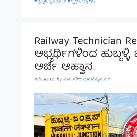
#ರೈಲ್ವೆಟೆಕ್ನಿಷಿಯನ್
,
#ರೈಲ್ವೆಹುದ್ದೆಗಳು
Railway Technician Re
ಅಭ್ಯರ್ಥಿಗಳಿಂದ ಹುಬ್ಬಳ್ಳಿ,
ಅರ್ಜಿ ಆಹ್ವಾನ
19/06/2025
by
ಮಾಲತೇಶ ಮಾಳಮ್ಮನವರ್