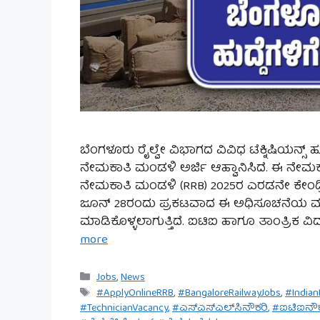
ಬೆಂಗಳೂರು ರೈಲ್ವೇ ವಿಭಾಗದ ವಿವಿಧ ಟೆಕ್ನಿಷಿಯನ್ಸ್ ಹು
ನೇಮಕಾತಿ ಮಂಡಳಿ ಅರ್ಜಿ ಆಹ್ವಾನಿಸಿದೆ. ಈ ನೇಮಕಾ
ನೇಮಕಾತಿ ಮಂಡಳಿ (RRB) 2025ರ ಎರಡನೇ ಕೇಂದ್ರಿ
ಜೂನ್ 28ರಂದು ಪ್ರಕಟವಾದ ಈ ಅಧಿಸೂಚನೆಯ ಮೂಲಕ ಒಟ
ಮಾಡಿಕೊಳ್ಳಲಾಗುತ್ತಿದೆ. ಐಟಿಐ ಹಾಗೂ ತಾಂತ್ರಿಕ ವಿ
more
Categories
Jobs
,
News
Tags
#ApplyOnlineRRB
,
#BangaloreRailwayJobs
,
#Indian
#TechnicianVacancy
,
#ಎಸ್‌ಎಸ್‌ಎಲ್‌ಸಿನೌಕರಿ
,
#ಐಟಿಐನೌಕ