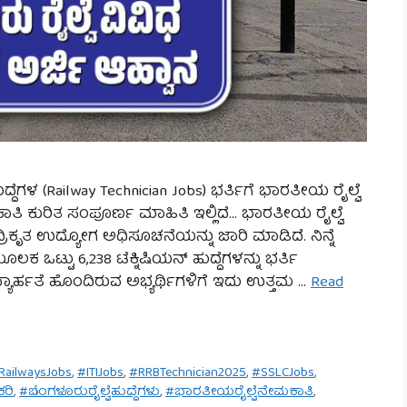
ದ್ದೆಗಳ (Railway Technician Jobs) ಭರ್ತಿಗೆ ಭಾರತೀಯ ರೈಲ್ವೆ
ತಿ ಕುರಿತ ಸಂಪೂರ್ಣ ಮಾಹಿತಿ ಇಲ್ಲಿದೆ… ಭಾರತೀಯ ರೈಲ್ವೆ
ಕೃತ ಉದ್ಯೋಗ ಅಧಿಸೂಚನೆಯನ್ನು ಜಾರಿ ಮಾಡಿದೆ. ನಿನ್ನೆ
್ಟು 6,238 ಟೆಕ್ನಿಷಿಯನ್ ಹುದ್ದೆಗಳನ್ನು ಭರ್ತಿ
ದ್ಯಾರ್ಹತೆ ಹೊಂದಿರುವ ಅಭ್ಯರ್ಥಿಗಳಿಗೆ ಇದು ಉತ್ತಮ …
Read
RailwaysJobs
,
#ITIJobs
,
#RRBTechnician2025
,
#SSLCJobs
,
ರಿ
,
#ಬೆಂಗಳೂರುರೈಲ್ವೆಹುದ್ದೆಗಳು
,
#ಭಾರತೀಯರೈಲ್ವೆನೇಮಕಾತಿ
,