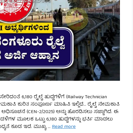
ಸೇರಿದಂತೆ 6,180 ರೈಲ್ವೆ ಹುದ್ದೆಗಳಿಗೆ (Railway Technician
ೇಮಕಾತಿ ಕುರಿತ ಸಂಪೂರ್ಣ ಮಾಹಿತಿ ಇಲ್ಲಿದೆ… ರೈಲ್ವೆ ನೇಮಕಾತಿ
ಅಧಿಸೂಚನೆ (CEN-2/2025) ಅನ್ನು ಹೊರಡಿಸಲು ಸಜ್ಜಾಗಿದೆ. ಈ
ಗಳ ಮೂಲಕ ಒಟ್ಟು 6,180 ಹುದ್ದೆಗಳನ್ನು ಭರ್ತಿ ಮಾಡಲು
ಾಧ್ಯತೆ ಕೂಡ ಇದೆ. ಮುಖ್ಯ …
Read more