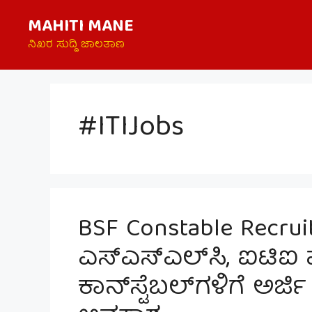
Skip
MAHITI MANE
to
content
ನಿಖರ ಸುದ್ದಿ ಜಾಲತಾಣ
#ITIJobs
BSF Constable Recrui
ಎಸ್‌ಎಸ್‌ಎಲ್‌ಸಿ, ಐಟಿಐ
ಕಾನ್‌ಸ್ಟೆಬಲ್‌ಗಳಿಗೆ ಅರ