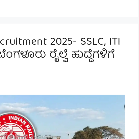
cruitment 2025- SSLC, ITI
 ಬೆಂಗಳೂರು ರೈಲ್ವೆ ಹುದ್ದೆಗಳಿಗೆ