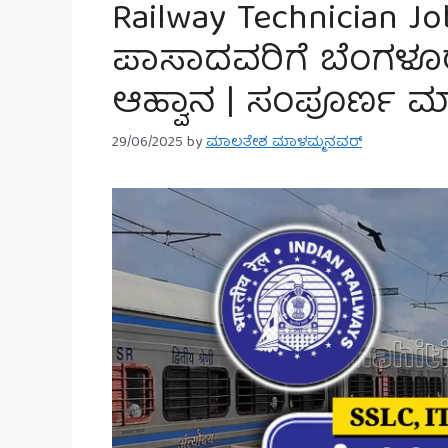
Railway Technician Jo
ಪಾಸಾದವರಿಗೆ ಬೆಂಗಳೂರು ರ
ಆಹ್ವಾನ | ಸಂಪೂರ್ಣ ಮಾಹ
29/06/2025
by
ಮಾಲತೇಶ ಮಾಳಮ್ಮನವರ್